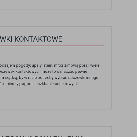
EWKI KONTAKTOWE
odzajem pogody: upały latem, mróz zimową porą i wiele
 soczewek kontaktowych może to oznaczać pewne
ym rządzą, by w razie potrzeby wybrać soczewki innego
ności między pogodą a szkłami kontaktowymi.