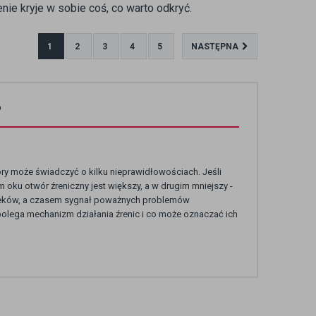
ie kryje w sobie coś, co warto odkryć.
1
2
3
4
5
NASTĘPNA
?
tóry może świadczyć o kilku nieprawidłowościach. Jeśli
 oku otwór źreniczny jest większy, a w drugim mniejszy -
 leków, a czasem sygnał poważnych problemów
polega mechanizm działania źrenic i co może oznaczać ich