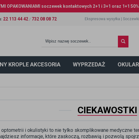
I OPAKOWANIAMI soczewek kontaktowych 2+1 i 3+1 oraz 1+1 50% 
22 113 44 42
732 08 08 72
Ekspresowa wysyłka
|
Soczewki
e
:
/
NY KROPLE AKCESORIA
WYPRZEDAŻ
OKULAR
CIEKAWOSTKI
 optometrii i okulistyki to nie tylko skomplikowane medyczne t
ajdziesz informacje, które zaskoczą, rozbawią i pozwolą spojrz