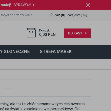
taniej!
- SPRAWDŹ!
 toryczne bez czekania
Zaloguj
Zarejestruj się
Koszyk:
DO KASY
0,00
PLN
Y SŁONECZNE
STREFA MAREK
erminy, ale także zbiór niesamowitych ciekawostek.
eć na świat z zupełnie nowej perspektywy. Od