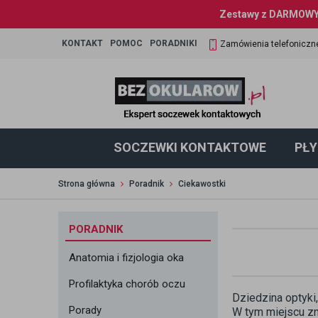
Zestawy z DARMOWYM
KONTAKT
POMOC
PORADNIKI
Zamówienia telefoniczn
SOCZEWKI KONTAKTOWE
PŁY
Strona główna
Poradnik
Ciekawostki
PORADNIK
Anatomia i fizjologia oka
Profilaktyka chorób oczu
Dziedzina optyki,
Porady
W tym miejscu zn