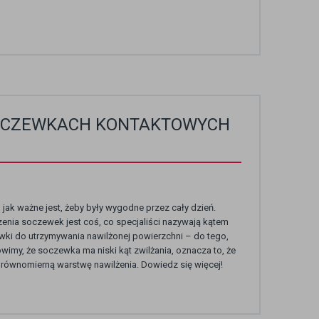
 SOCZEWKACH KONTAKTOWYCH
jak ważne jest, żeby były wygodne przez cały dzień.
nia soczewek jest coś, co specjaliści nazywają kątem
ewki do utrzymywania nawilżonej powierzchni – do tego,
wimy, że soczewka ma niski kąt zwilżania, oznacza to, że
ąc równomierną warstwę nawilżenia. Dowiedz się więcej!