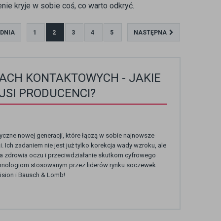
ie kryje w sobie coś, co warto odkryć.
DNIA
1
2
3
4
5
NASTĘPNA
ACH KONTAKTOWYCH - JAKIE
JSI PRODUCENCI?
zne nowej generacji, które łączą w sobie najnowsze
. Ich zadaniem nie jest już tylko korekcja wady wzroku, ale
a zdrowia oczu i przeciwdziałanie skutkom cyfrowego
 technologiom stosowanym przez liderów rynku soczewek
sion i Bausch & Lomb!