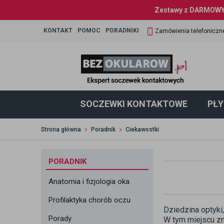
Zestawy z DARMOWYM
KONTAKT
POMOC
PORADNIKI
Zamówienia telefoniczn
SOCZEWKI KONTAKTOWE
PŁY
Strona główna
Poradnik
Ciekawostki
PORADNIK
Anatomia i fizjologia oka
Profilaktyka chorób oczu
Dziedzina optyki,
Porady
W tym miejscu zn