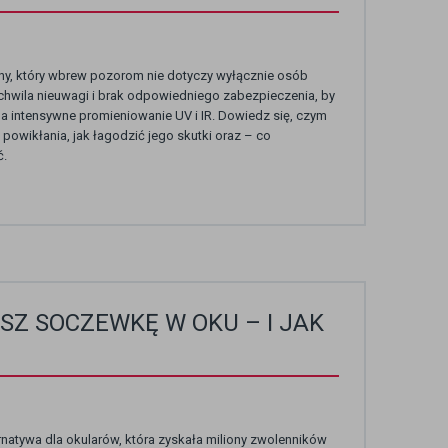
y, który wbrew pozorom nie dotyczy wyłącznie osób
hwila nieuwagi i brak odpowiedniego zabezpieczenia, by
 na intensywne promieniowanie UV i IR. Dowiedz się, czym
 powikłania, jak łagodzić jego skutki oraz – co
ć.
Z SOCZEWKĘ W OKU – I JAK
atywa dla okularów, która zyskała miliony zwolenników