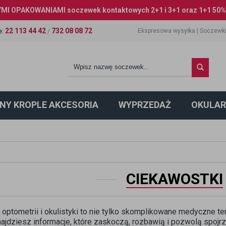
I OPAKOWANIAMI soczewek kontaktowych 2+1 i 3+1 oraz 1+1 50% 
22 113 44 42
732 08 08 72
Ekspresowa wysyłka
|
Soczewki
e
:
/
NY KROPLE AKCESORIA
WYPRZEDAŻ
OKULAR
CIEKAWOSTKI
 optometrii i okulistyki to nie tylko skomplikowane medyczne t
ajdziesz informacje, które zaskoczą, rozbawią i pozwolą spojrz