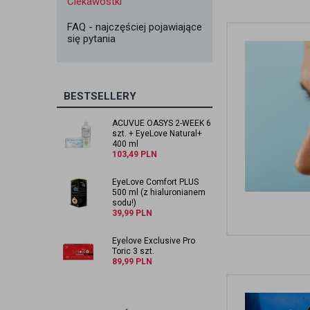
Ciekawostki
FAQ - najczęściej pojawiające
się pytania
BESTSELLERY
ACUVUE OASYS 2-WEEK 6
szt. + EyeLove Natural+
400 ml
103,49
PLN
EyeLove Comfort PLUS
500 ml (z hialuronianem
sodu!)
39,99
PLN
Eyelove Exclusive Pro
Toric 3 szt.
89,99
PLN