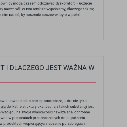
ytkownicy mogą czasem odczuwać dyskomfort – uczucie
 nawet ból. W tym artykule wyjaśniamy, dlaczego tak się
 z nim radzić, by noszenie soczewek było w pełni
T I DLACZEGO JEST WAŻNA W
aawansowane substancje pomocnicze, które nie tylko
rują delikatne struktury oka. Jedną z takich substancji jest
względu na swoje właściwości nawilżające, ochronne i
arówno w preparatach przeznaczonych do łagodzenia
 w produktach wspierających leczenie po zabiegach