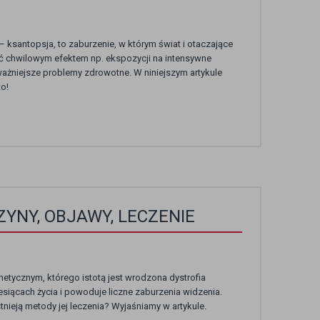
ksantopsja, to zaburzenie, w którym świat i otaczające
yć chwilowym efektem np. ekspozycji na intensywne
ażniejsze problemy zdrowotne. W niniejszym artykule
o!
YNY, OBJAWY, LECZENIE
netycznym, którego istotą jest wrodzona dystrofia
esiącach życia i powoduje liczne zaburzenia widzenia.
nieją metody jej leczenia? Wyjaśniamy w artykule.