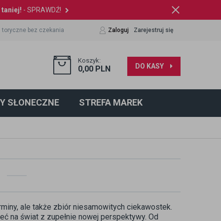
taniej!
- SPRAWDŹ!
 toryczne bez czekania
Zaloguj
Zarejestruj się
Koszyk:
DO KASY
0,00
PLN
Y SŁONECZNE
STREFA MAREK
erminy, ale także zbiór niesamowitych ciekawostek.
eć na świat z zupełnie nowej perspektywy. Od