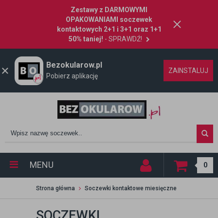
Zestawy z DARMOWYMI
OPAKOWANIAMI soczewek
kontaktowych 2+1 i 3+1 oraz 1+1
50% taniej!
- SPRAWDŹ!
Bezokularow.pl
ZAINSTALUJ
Pobierz aplikację
MENU
0
Strona główna
Soczewki kontaktowe miesięczne
SOCZEWKI