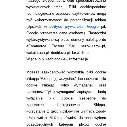
naszego Sklepu lub w celu spersonalizowania
wyświetlanych treści.
Pliki cookie/podobne
technologie/dane osobowe użytkowników mogą
być wykorzystywane do personalizacji reklam
(
Sprawdź
w
polityce prywatności Google
jak
Google przetwarza dane osobowe
). Ciasteczka
wykorzystywane są przez domeny należące do
eCommerce Factory SA: bezokularow.pl,
wokularach.pl, dentilove.pl, luxwhite.pl
Więcej o plikach cookie - '
Informacje
'
Możesz zaakceptować wszystkie pliki cookie
klikając 'Akceptuję wszystkie', lub odrzucić pliki
NASZA REKOMENDACJA
cookie klikając 'Tylko wymagane'. Jeśli
BEZOKULAROW.PL
naciśniesz 'Tylko wymagane', zapisywane będą
EYELOVE EXCLUSIVE PRO 6 SZT.
wyłącznie pliki cookie niezbędne do
zapewnienia funkcjonowania Sklepu,
korzystanie z takich plików nie wymaga zgody
użytkownika. Możesz również dokonać wyboru
poszczególnych kategorii plików cookie