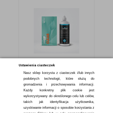
Ustawienia ciasteczek
LENSUP
Nasz sklep korzysta z ciasteczek i/lub innych
ZESTAW WAKACYJNY: LENSUP CLEAR
podobnych technologii, które służą do
6 SZT. + PŁYN EYELOVE COMFORT 100
gromadzenia i przechowywania informacji.
ML GRATIS
Każdy konkretny plik cookie jest
wykorzystywany do określonego celu lub celów,
takich jak identyfikacja użytkownika,
89,99
pln
uzyskiwanie informacji o sposobie korzystania z