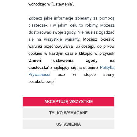
99,99
pln
wchodząc w “Ustawienia”.
Zobacz jakie informacje zbieramy za pomocą
ciasteczek i w jakim celu to robimy. Możesz
dostosować swoje zgody. Nie musisz zgadzać
się na wszystkie warianty.
Możesz określić
warunki przechowywania lub dostępu do plików
cookies w każdym czasie klikając w przycisk
'
Zmień ustawienia zgody na
ciasteczka
” znajdujący się na stronie z
Polityką
Prywatności
oraz w stopce strony
bezokularow.pl
NASZA REKOMENDACJA
AKCEPTUJĘ WSZYSTKIE
BEZOKULAROW.PL
TYLKO WYMAGANE
EYELOVE EXCLUSIVE PRO 3 SZT. -
NOWOŚĆ
USTAWIENIA