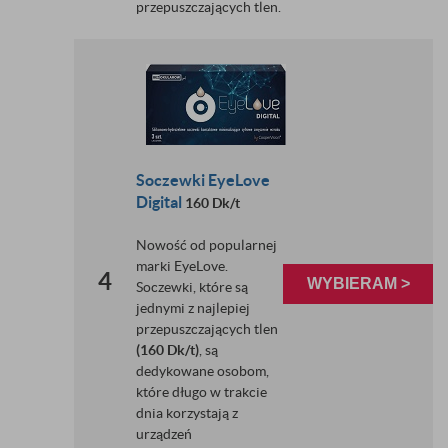
przepuszczających tlen.
Soczewki EyeLove
Digital
160 Dk/t
Nowość od popularnej
marki EyeLove.
4
WYBIERAM >
Soczewki, które są
jednymi z najlepiej
przepuszczających tlen
(160 Dk/t)
, są
dedykowane osobom,
które długo w trakcie
dnia korzystają z
urządzeń