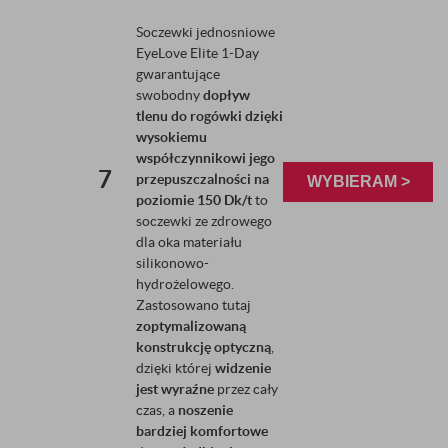
Soczewki jednosniowe
EyeLove Elite 1-Day
gwarantujące
swobodny
dopływ
tlenu do rogówki dzięki
wysokiemu
współczynnikowi jego
7
przepuszczalności na
WYBIERAM >
poziomie 150 Dk/t
to
soczewki ze zdrowego
dla oka materiału
silikonowo-
hydrożelowego.
Zastosowano tutaj
zoptymalizowaną
konstrukcję optyczną
,
dzięki której
widzenie
jest wyraźne
przez cały
czas, a
noszenie
bardziej komfortowe