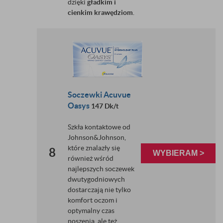
dzięki
gładkim i
cienkim krawędziom
.
Soczewki Acuvue
Oasys
147 Dk/t
Szkła kontaktowe od
Johnson&Johnson,
które znalazły się
8
WYBIERAM >
również wśród
najlepszych soczewek
dwutygodniowych
dostarczają nie tylko
komfort oczom i
optymalny czas
noszenia, ale też