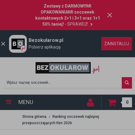
Zestawy z DARMOWYMI
OPAKOWANIAMI soczewek
kontaktowych 2+1 i 3+1 oraz 1+1
50% taniej!
- SPRAWDŹ!
Bezokularow.pl
ZAINSTALUJ
Pobierz aplikację
MENU
0
Strona główna
Ranking soczewek najlepiej
przepuszczających tlen 2026