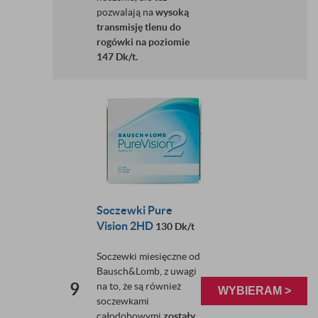
pozwalają na
wysoką
transmisję tlenu do
rogówki na poziomie
147 Dk/t.
Soczewki Pure
Vision
2HD
130 Dk/t
Soczewki miesięczne od
Bausch&Lomb, z uwagi
9
na to, że są również
WYBIERAM >
soczewkami
całodobowymi
zostały