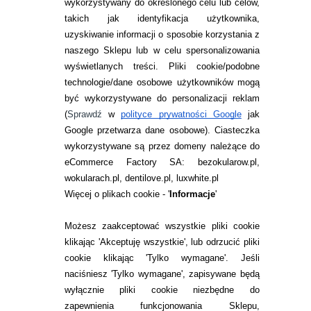
wykorzystywany do określonego celu lub celów,
takich jak identyfikacja użytkownika,
uzyskiwanie informacji o sposobie korzystania z
naszego Sklepu lub w celu spersonalizowania
INFORMACJE KONTAKTOWE
wyświetlanych treści.
Pliki cookie/podobne
technologie/dane osobowe użytkowników mogą
JAK ZAMAWIAĆ?
być wykorzystywane do personalizacji reklam
ZWROTY I REKLAMACJA
(
Sprawdź
w
polityce prywatności Google
jak
Google przetwarza dane osobowe
). Ciasteczka
WARUNKI ZAKUPÓW
wykorzystywane są przez domeny należące do
eCommerce Factory SA: bezokularow.pl,
O NAS
wokularach.pl, dentilove.pl, luxwhite.pl
RANKINGI SOCZEWEK
Więcej o plikach cookie - '
Informacje
'
SOCZEWKI KOLOROWE
Możesz zaakceptować wszystkie pliki cookie
Zwrot (odstąpienie od umowy)
klikając 'Akceptuję wszystkie', lub odrzucić pliki
cookie klikając 'Tylko wymagane'. Jeśli
ZMIEŃ USTAWIENIA ZGODY NA CIASTECZKA
naciśniesz 'Tylko wymagane', zapisywane będą
wyłącznie pliki cookie niezbędne do
KONTAKT
zapewnienia funkcjonowania Sklepu,