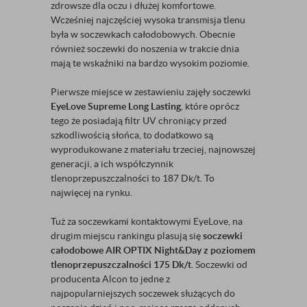
zdrowsze dla oczu i dłużej komfortowe.
Wcześniej najczęściej wysoka transmisja tlenu
była w soczewkach całodobowych. Obecnie
również soczewki do noszenia w trakcie dnia
mają te wskaźniki na bardzo wysokim poziomie.
Pierwsze miejsce w zestawieniu zajęły soczewki
EyeLove Supreme Long Lasting
, które oprócz
tego że posiadają filtr UV chroniący przed
szkodliwością słońca, to dodatkowo są
wyprodukowane z materiału trzeciej, najnowszej
generacji, a ich współczynnik
tlenoprzepuszczalności to 187 Dk/t. To
najwięcej na rynku.
Tuż za soczewkami kontaktowymi EyeLove, na
drugim miejscu rankingu plasują się
soczewki
całodobowe AIR OPTIX Night&Day z poziomem
tlenoprzepuszczalności 175 Dk/t
. Soczewki od
producenta Alcon to jedne z
najpopularniejszych soczewek służących do