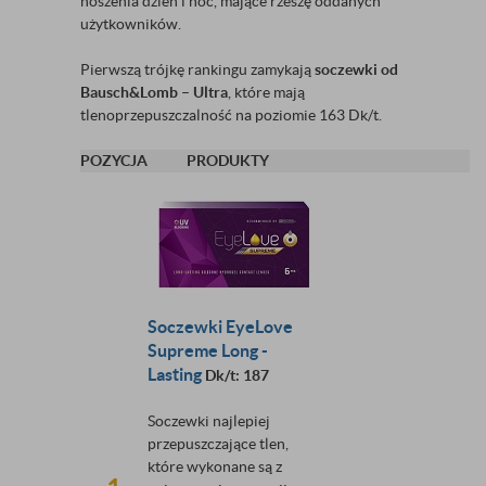
noszenia dzień i noc, mające rzeszę oddanych
użytkowników.
Pierwszą trójkę rankingu zamykają
soczewki od
Bausch&Lomb – Ultra
, które mają
tlenoprzepuszczalność na poziomie 163 Dk/t.
POZYCJA
PRODUKTY
Soczewki
EyeLove
Supreme Long -
Lasting
Dk/t: 187
Soczewki najlepiej
przepuszczające tlen,
które wykonane są z