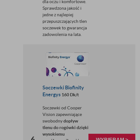
dla oczu i komfortowe.
Sprawdzona jakość i
jedne z najlepiej
przepuszczających tlen
soczewek to gwarancja
zadowolenia na lata.
Soczewki Biofinity
Energys
160 Dk/t
Soczewki od Cooper
Vision zapewniające
swobodny
dopływ
tlenu do rogówki dzięki
wysokiemu
6
WYBIERAM >