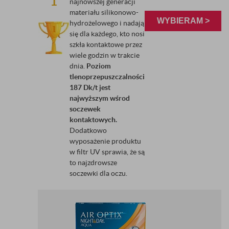
1
najnowszej generacji
materiału silikonowo-
WYBIERAM >
hydrożelowego i nadają
się dla każdego, kto nosi
szkła kontaktowe przez
wiele godzin w trakcie
dnia.
Poziom
tlenoprzepuszczalności
187 Dk/t jest
najwyższym wśrod
soczewek
kontaktowych.
Dodatkowo
wyposażenie produktu
w filtr UV sprawia, że są
to najzdrowsze
soczewki dla oczu.