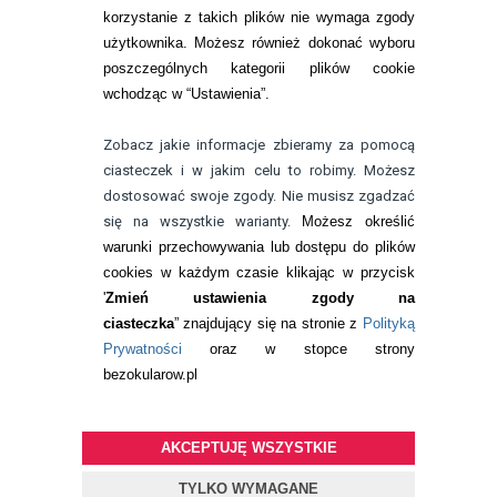
korzystanie z takich plików nie wymaga zgody
telefon:
22 113 44 42
użytkownika. Możesz również dokonać wyboru
poszczególnych kategorii plików cookie
telefon:
wchodząc w “Ustawienia”.
732 08 08 72
e-mail:
Zobacz jakie informacje zbieramy za pomocą
kontakt@bezokularow.pl
ciasteczek i w jakim celu to robimy. Możesz
dostosować swoje zgody. Nie musisz zgadzać
się na wszystkie warianty.
Możesz określić
warunki przechowywania lub dostępu do plików
cookies w każdym czasie klikając w przycisk
'
Zmień ustawienia zgody na
ciasteczka
” znajdujący się na stronie z
Polityką
Prywatności
oraz w stopce strony
bezokularow.pl
AKCEPTUJĘ WSZYSTKIE
© Copyright by
BEZOKULARÓW
.PL
| soczewki kontaktowe i płyny
do soczewek
TYLKO WYMAGANE