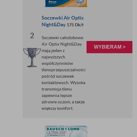
Soczewki Air Optix
Night&Day
175 Dk/t
2
Soczewki całodobowe
Air Optix Night&Day
WYBIERAM >
mają jeden z
najwyższych
współczynników
tlenoprzepuszczalności
pośród soczewek
kontaktowych. Wysoka
transmisja tlenu
zapewnia lepsze
zdrowie oczom, a także
większy komfort.