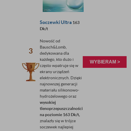
Soczewki Ultra
163
Dk/t
Nowość od
Bausch&Lomb,
3
dedykowana dla
każdego, kto dużo i
WYBIERAM >
często wpatruje się w
ekrany urządzeń
elektronicznych. Dzięki
najnowszej generacji
materiału silikonowo-
hydrożelowego oraz
wysokiej
tlenoprzepuszczalności
na poziomie 163 Dk/t,
znalazły się w trójce
soczewek najlepiej