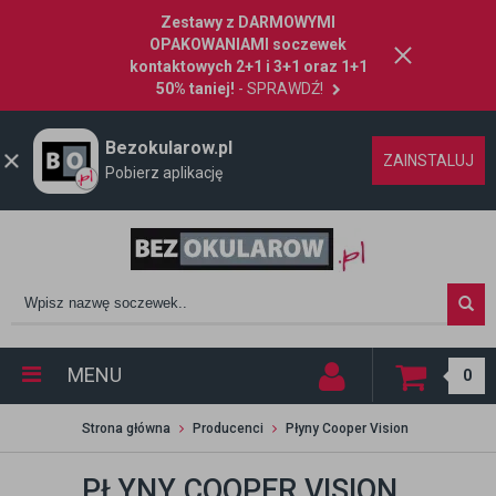
Zestawy z DARMOWYMI
OPAKOWANIAMI soczewek
kontaktowych 2+1 i 3+1 oraz 1+1
50% taniej!
- SPRAWDŹ!
Bezokularow.pl
ZAINSTALUJ
Pobierz aplikację
MENU
0
Strona główna
Producenci
Płyny Cooper Vision
PŁYNY COOPER VISION