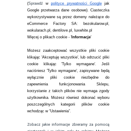
ZWROTY I REKLAMACJA
(
Sprawdź
w
polityce prywatności Google
jak
Google przetwarza dane osobowe
). Ciasteczka
WARUNKI ZAKUPÓW
wykorzystywane są przez domeny należące do
eCommerce Factory SA: bezokularow.pl,
O NAS
wokularach.pl, dentilove.pl, luxwhite.pl
RANKINGI SOCZEWEK
Więcej o plikach cookie - '
Informacje
'
SOCZEWKI KOLOROWE
Możesz zaakceptować wszystkie pliki cookie
Zwrot (odstąpienie od umowy)
klikając 'Akceptuję wszystkie', lub odrzucić pliki
cookie klikając 'Tylko wymagane'. Jeśli
ZMIEŃ USTAWIENIA ZGODY NA CIASTECZKA
naciśniesz 'Tylko wymagane', zapisywane będą
wyłącznie pliki cookie niezbędne do
KONTAKT
zapewnienia funkcjonowania Sklepu,
korzystanie z takich plików nie wymaga zgody
telefon:
22 113 44 42
użytkownika. Możesz również dokonać wyboru
poszczególnych kategorii plików cookie
telefon:
wchodząc w “Ustawienia”.
732 08 08 72
e-mail:
Zobacz jakie informacje zbieramy za pomocą
kontakt@bezokularow.pl