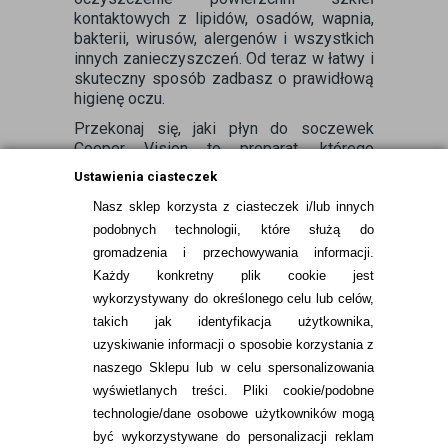
kontaktowych z lipidów, osadów, wapnia,
bakterii, wirusów, alergenów i wszystkich
innych zanieczyszczeń. Od teraz w łatwy i
skuteczny sposób zadbasz o prawidłową
higienę oczu.
Przekonaj się, jaki płyn do soczewek
Cooper Vision to preparat, którego
poszukujesz od dawna i doceń sporo
Ustawienia ciasteczek
różnych korzyści, jakie może Ci
zagwarantować.
Nasz sklep korzysta z ciasteczek i/lub innych
podobnych technologii, które służą do
gromadzenia i przechowywania informacji.
Każdy konkretny plik cookie jest
wykorzystywany do określonego celu lub celów,
takich jak identyfikacja użytkownika,
uzyskiwanie informacji o sposobie korzystania z
naszego Sklepu lub w celu spersonalizowania
INFORMACJE KONTAKTOWE
wyświetlanych treści.
Pliki cookie/podobne
technologie/dane osobowe użytkowników mogą
JAK ZAMAWIAĆ?
być wykorzystywane do personalizacji reklam