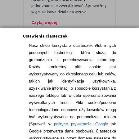
jednoznacznie zweryfikować. Sprawdźmy
więc jak kawa działa na wzrok.
Czytaj więcej
Ustawienia ciasteczek
Nasz sklep korzysta z ciasteczek i/lub innych
podobnych technologii, które służą do
gromadzenia i przechowywania informacji.
Każdy konkretny plik cookie jest
wykorzystywany do określonego celu lub celów,
takich jak identyfikacja użytkownika,
uzyskiwanie informacji o sposobie korzystania z
naszego Sklepu lub w celu spersonalizowania
INFORMACJE KONTAKTOWE
wyświetlanych treści.
Pliki cookie/podobne
technologie/dane osobowe użytkowników mogą
JAK ZAMAWIAĆ?
być wykorzystywane do personalizacji reklam
ZWROTY I REKLAMACJA
(
Sprawdź
w
polityce prywatności Google
jak
Google przetwarza dane osobowe
). Ciasteczka
WARUNKI ZAKUPÓW
wykorzystywane są przez domeny należące do