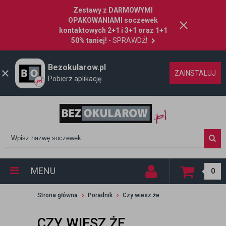
Zestawy z DARMOWYMI
OPAKOWANIAMI soczewek
kontaktowych 2+1 i 3+1 oraz 1+1
50% taniej!
- SPRAWDŹ!
Bezokularow.pl
ZAINSTALUJ
Pobierz aplikację
MENU
0
Strona główna
Poradnik
Czy wiesz że
CZY WIESZ ŻE