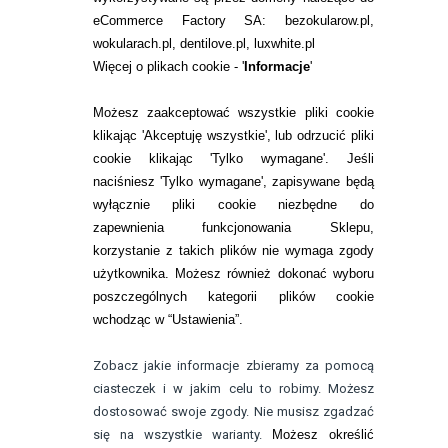
eCommerce Factory SA: bezokularow.pl,
O NAS
wokularach.pl, dentilove.pl, luxwhite.pl
RANKINGI SOCZEWEK
Więcej o plikach cookie - '
Informacje
'
SOCZEWKI KOLOROWE
Możesz zaakceptować wszystkie pliki cookie
Zwrot (odstąpienie od umowy)
klikając 'Akceptuję wszystkie', lub odrzucić pliki
cookie klikając 'Tylko wymagane'. Jeśli
ZMIEŃ USTAWIENIA ZGODY NA CIASTECZKA
naciśniesz 'Tylko wymagane', zapisywane będą
wyłącznie pliki cookie niezbędne do
KONTAKT
zapewnienia funkcjonowania Sklepu,
korzystanie z takich plików nie wymaga zgody
telefon:
22 113 44 42
użytkownika. Możesz również dokonać wyboru
poszczególnych kategorii plików cookie
telefon:
wchodząc w “Ustawienia”.
732 08 08 72
e-mail:
Zobacz jakie informacje zbieramy za pomocą
kontakt@bezokularow.pl
ciasteczek i w jakim celu to robimy. Możesz
dostosować swoje zgody. Nie musisz zgadzać
się na wszystkie warianty.
Możesz określić