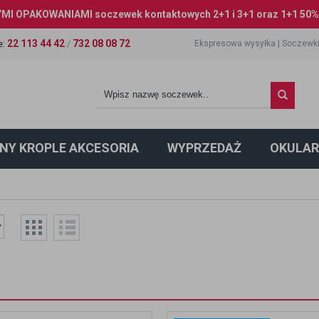
I OPAKOWANIAMI soczewek kontaktowych 2+1 i 3+1 oraz 1+1 50% 
22 113 44 42
732 08 08 72
Ekspresowa wysyłka
|
Soczewki
e
:
/
NY KROPLE AKCESORIA
WYPRZEDAŻ
OKULAR