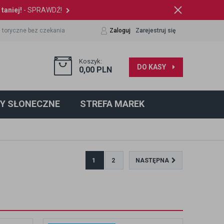
taniej!
- SPRAWDŹ!
 toryczne bez czekania
Zaloguj
Zarejestruj się
Koszyk:
DO KASY
0,00
PLN
Y SŁONECZNE
STREFA MAREK
1
2
NASTĘPNA