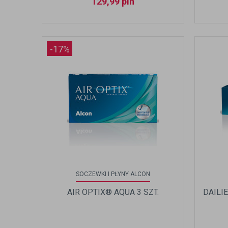
129,99
pln
-17%
SOCZEWKI I PŁYNY ALCON
AIR OPTIX® AQUA 3 SZT.
DAILI