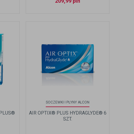
209,99
pln
SOCZEWKI I PŁYNY ALCON
 PLUS®
AIR OPTIX® PLUS HYDRAGLYDE® 6
SZT.