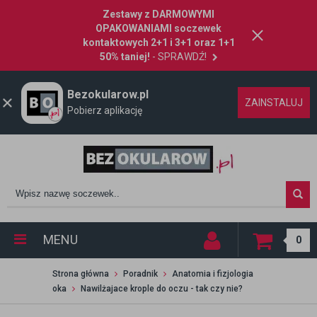
Zestawy z DARMOWYMI
OPAKOWANIAMI soczewek
kontaktowych 2+1 i 3+1 oraz 1+1
50% taniej!
- SPRAWDŹ!
Bezokularow.pl
ZAINSTALUJ
Pobierz aplikację
MENU
0
Strona główna
Poradnik
Anatomia i fizjologia
oka
Nawilżajace krople do oczu - tak czy nie?