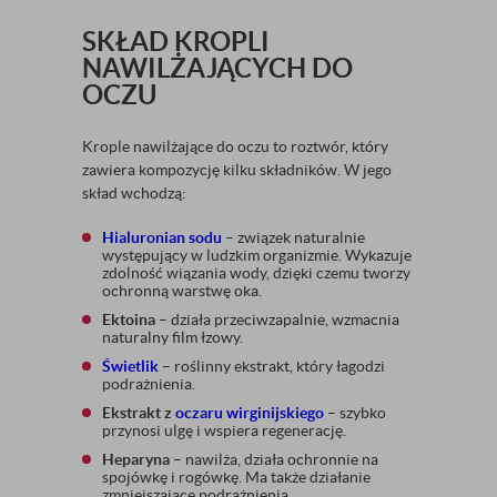
SKŁAD KROPLI
NAWILŻAJĄCYCH DO
OCZU
Krople nawilżające do oczu to roztwór, który
zawiera kompozycję kilku składników. W jego
skład wchodzą:
Hialuronian sodu
– związek naturalnie
występujący w ludzkim organizmie. Wykazuje
zdolność wiązania wody, dzięki czemu tworzy
ochronną warstwę oka.
Ektoina
– działa przeciwzapalnie, wzmacnia
naturalny film łzowy.
Świetlik
– roślinny ekstrakt, który łagodzi
podrażnienia.
Ekstrakt z
oczaru wirginijskiego
– szybko
przynosi ulgę i wspiera regenerację.
Heparyna
– nawilża, działa ochronnie na
spojówkę i rogówkę. Ma także działanie
zmniejszające podrażnienia.