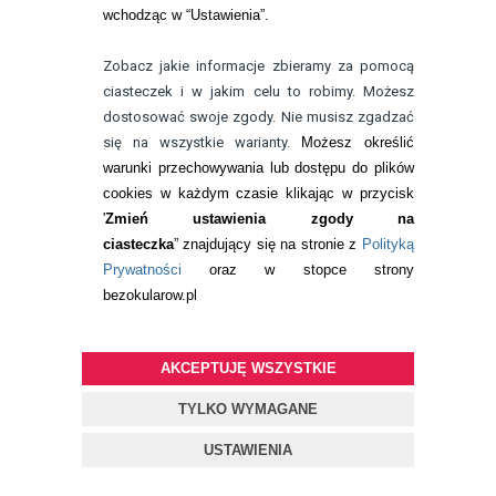
się w badaniu refrakcji wzroku oraz
wchodząc w “Ustawienia”.
kontaktologii, czyli dobieraniu
OPINIE KLIENTÓW
zobacz:
wszystkie opinie
soczewek kontaktowych miękkich. Od
Zobacz jakie informacje zbieramy za pomocą
Twoja opinia może być pierwsza.
ponad 10 lat pracuje w branży
ciasteczek i w jakim celu to robimy. Możesz
związanej z korekcją wzroku jako
dostosować swoje zgody. Nie musisz zgadzać
optometrysta pracujący w gabinecie.
Pokazuje 0-0 z 0 opinii
się na wszystkie warianty.
Możesz określić
Pomaga pacjentom przeprowadzając
warunki przechowywania lub dostępu do plików
badania wad refrakcji, dobierając
DODAJ OPINIĘ
cookies w każdym czasie klikając w przycisk
okulary oraz soczewki kontaktowe.
'
Zmień ustawienia zgody na
zobacz:
więcej wpisów autora
ciasteczka
” znajdujący się na stronie z
Polityką
Prywatności
oraz w stopce strony
bezokularow.pl
AKCEPTUJĘ WSZYSTKIE
TYLKO WYMAGANE
USTAWIENIA