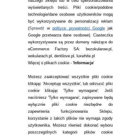
naszego Sklepu lub w celu spersonalizowania
Rewetting Drops with Contact Lenses
[w:]
wyświetlanych treści.
Pliki cookie/podobne
Contact Lens & Anterior Eye 2020 Oct;43(5)
technologie/dane osobowe użytkowników mogą
być wykorzystywane do personalizacji reklam
B. Caffery, A. D. Pucker, N. C. Chidi-Egboka, C. Jr
(
Sprawdź
w
polityce prywatności Google
jak
Obinwanne, B. Harkness, N. A. Carnt, S.H. Liu, A.
Ng,
Lubricating drops for contact lens
Google przetwarza dane osobowe
). Ciasteczka
discomfort in adults
[w:] The Cochrane
wykorzystywane są przez domeny należące do
Database of Systematic Review 2024 Sep 5;9(9)
eCommerce Factory SA: bezokularow.pl,
wokularach.pl, dentilove.pl, luxwhite.pl
Więcej o plikach cookie - '
Informacje
'
O AUTORZE
Możesz zaakceptować wszystkie pliki cookie
optometrysta
klikając 'Akceptuję wszystkie', lub odrzucić pliki
Monika Kyciak
cookie klikając 'Tylko wymagane'. Jeśli
naciśniesz 'Tylko wymagane', zapisywane będą
Absolwentka
wyłącznie pliki cookie niezbędne do
Politechniki
Wrocławskiej na
zapewnienia funkcjonowania Sklepu,
kierunku
korzystanie z takich plików nie wymaga zgody
Optometria oraz
użytkownika. Możesz również dokonać wyboru
wielu kursów branżowych. Specjalizuje
poszczególnych kategorii plików cookie