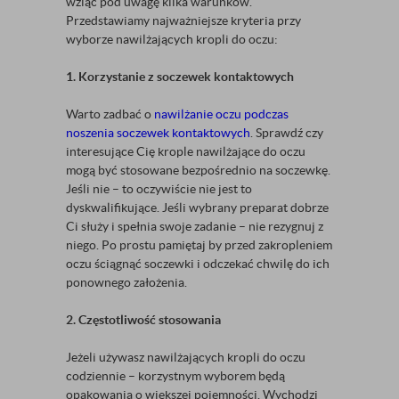
wziąć pod uwagę kilka warunków.
Przedstawiamy najważniejsze kryteria przy
wyborze nawilżających kropli do oczu:
1. Korzystanie z soczewek kontaktowych
Warto zadbać o
nawilżanie oczu podczas
noszenia soczewek kontaktowych
. Sprawdź czy
interesujące Cię krople nawilżające do oczu
mogą być stosowane bezpośrednio na soczewkę.
Jeśli nie – to oczywiście nie jest to
dyskwalifikujące. Jeśli wybrany preparat dobrze
Ci służy i spełnia swoje zadanie – nie rezygnuj z
niego. Po prostu pamiętaj by przed zakropleniem
oczu ściągnąć soczewki i odczekać chwilę do ich
ponownego założenia.
2. Częstotliwość stosowania
Jeżeli używasz nawilżających kropli do oczu
codziennie – korzystnym wyborem będą
opakowania o większej pojemności. Wychodzi