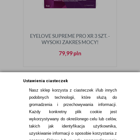
EYELOVE SUPREME PRO XR 3 SZT. -
WYSOKI ZAKRES MOCY!
79,99
pln
Ustawienia ciasteczek
Nasz sklep korzysta z ciasteczek i/lub innych
Bibliografia:
podobnych technologii, które służą do
D. A. Semp, D. Beeson, A. L. Sheppard, D. Dutta,
gromadzenia i przechowywania informacji.
J. S. Wolffsohn,
Artificial Tears: A Systematic
Każdy konkretny plik cookie jest
Review
[w:] Clinical Optometry Jan. 10:15:9
wykorzystywany do określonego celu lub celów,
takich jak identyfikacja użytkownika,
Andrew D. Pucker,
A Review of the
uzyskiwanie informacji o sposobie korzystania z
Compatibility of Topical Artificial Tears and