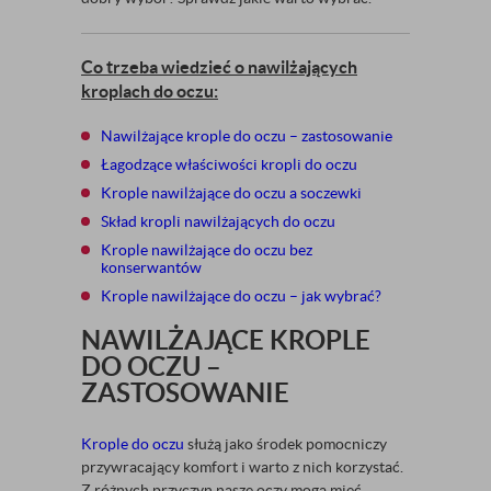
Co trzeba wiedzieć o nawilżających
kroplach do oczu:
Nawilżające krople do oczu – zastosowanie
Łagodzące właściwości kropli do oczu
Krople nawilżające do oczu a soczewki
Skład kropli nawilżających do oczu
Krople nawilżające do oczu bez
konserwantów
Krople nawilżające do oczu – jak wybrać?
NAWILŻAJĄCE KROPLE
DO OCZU –
ZASTOSOWANIE
Krople do oczu
służą jako środek pomocniczy
przywracający komfort i warto z nich korzystać.
Z różnych przyczyn nasze oczy mogą mieć