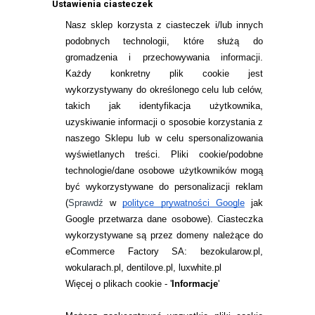
ML
Ustawienia ciasteczek
Nasz sklep korzysta z ciasteczek i/lub innych
36,99
pln
84,99
pln
podobnych technologii, które służą do
gromadzenia i przechowywania informacji.
Każdy konkretny plik cookie jest
wykorzystywany do określonego celu lub celów,
takich jak identyfikacja użytkownika,
uzyskiwanie informacji o sposobie korzystania z
naszego Sklepu lub w celu spersonalizowania
INFORMACJE KONTAKTOWE
wyświetlanych treści.
Pliki cookie/podobne
technologie/dane osobowe użytkowników mogą
JAK ZAMAWIAĆ?
być wykorzystywane do personalizacji reklam
ZWROTY I REKLAMACJA
(
Sprawdź
w
polityce prywatności Google
jak
Google przetwarza dane osobowe
). Ciasteczka
WARUNKI ZAKUPÓW
wykorzystywane są przez domeny należące do
eCommerce Factory SA: bezokularow.pl,
O NAS
wokularach.pl, dentilove.pl, luxwhite.pl
RANKINGI SOCZEWEK
Więcej o plikach cookie - '
Informacje
'
SOCZEWKI KOLOROWE