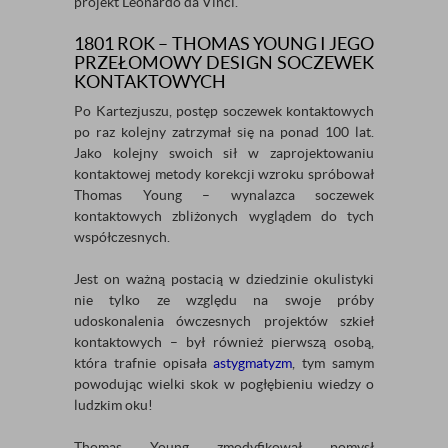
projekt Leonardo da Vinci.
1801 ROK – THOMAS YOUNG I JEGO
PRZEŁOMOWY DESIGN SOCZEWEK
KONTAKTOWYCH
Po Kartezjuszu, postęp soczewek kontaktowych
po raz kolejny zatrzymał się na ponad 100 lat.
Jako kolejny swoich sił w zaprojektowaniu
kontaktowej metody korekcji wzroku spróbował
Thomas Young – wynalazca soczewek
kontaktowych zbliżonych wyglądem do tych
współczesnych.
Jest on ważną postacią w dziedzinie okulistyki
nie tylko ze względu na swoje próby
udoskonalenia ówczesnych projektów szkieł
kontaktowych – był również pierwszą osobą,
która trafnie opisała
astygmatyzm
, tym samym
powodując wielki skok w pogłębieniu wiedzy o
ludzkim oku!
Thomas Young zmodyfikował pomysł