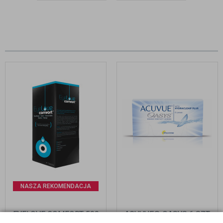
PRODUCENCI?
NASZA REKOMENDACJA
EYELOVE COMFORT 500
ACUVUE® OASYS 6 SZT.