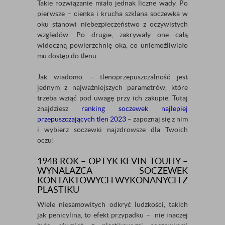
Takie rozwiązanie miało jednak liczne wady. Po
pierwsze – cienka i krucha szklana soczewka w
oku stanowi niebezpieczeństwo z oczywistych
względów. Po drugie, zakrywały one całą
widoczną powierzchnię oka, co uniemożliwiało
mu dostęp do tlenu.
Jak wiadomo – tlenoprzepuszczalność jest
jednym z najważniejszych parametrów, które
trzeba wziąć pod uwagę przy ich zakupie. Tutaj
znajdziesz
ranking soczewek najlepiej
przepuszczających tlen 2023
– zapoznaj się z nim
i wybierz soczewki najzdrowsze dla Twoich
oczu!
1948 ROK – OPTYK KEVIN TOUHY –
WYNALAZCA SOCZEWEK
KONTAKTOWYCH WYKONANYCH Z
PLASTIKU
Wiele niesamowitych odkryć ludzkości, takich
jak penicylina, to efekt przypadku – nie inaczej