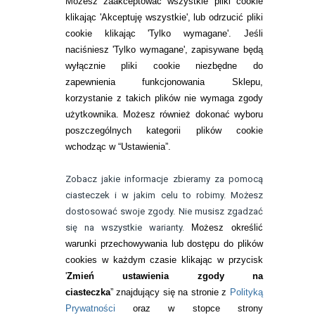
Możesz zaakceptować wszystkie pliki cookie
Zwrot (odstąpienie od umowy)
klikając 'Akceptuję wszystkie', lub odrzucić pliki
cookie klikając 'Tylko wymagane'. Jeśli
ZMIEŃ USTAWIENIA ZGODY NA CIASTECZKA
naciśniesz 'Tylko wymagane', zapisywane będą
wyłącznie pliki cookie niezbędne do
KONTAKT
zapewnienia funkcjonowania Sklepu,
korzystanie z takich plików nie wymaga zgody
telefon:
22 113 44 42
użytkownika. Możesz również dokonać wyboru
poszczególnych kategorii plików cookie
telefon:
wchodząc w “Ustawienia”.
732 08 08 72
e-mail:
Zobacz jakie informacje zbieramy za pomocą
kontakt@bezokularow.pl
ciasteczek i w jakim celu to robimy. Możesz
dostosować swoje zgody. Nie musisz zgadzać
się na wszystkie warianty.
Możesz określić
warunki przechowywania lub dostępu do plików
cookies w każdym czasie klikając w przycisk
'
Zmień ustawienia zgody na
ciasteczka
” znajdujący się na stronie z
Polityką
Prywatności
oraz w stopce strony