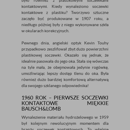
było również z plastikowymi soczewkami
kontaktowymi. Kiedy wynaleziono soczewki
kontaktowe z plastiku? Tworzywo sztuczne
zaczęło być produkowane w 1907 roku, a
niedługo później były z niego wykonywane szkła
w okularach korekcyjnych.
Pewnego dnia, angielski optyk Kevin Touhy
przypadkowo zeszlifował zbyt dużo powierzchni
plastikowej soczewki. Okazało się jednak, że
idealnie pasowała do jego oka. Stała się wówczas
na tyle mała, że obejmowała jedynie rogówkę,
umożliwiając lepszy dostęp tlenu do oka. Była
również dużo bardziej komfortową alternatywą
dla swojego szklanego odpowiednika!
1960 ROK – PIERWSZE SOCZEWKI
KONTAKTOWE MIĘKKIE
BAUSCH&LOMB
Wynalezienie materiału hydrożelowego w 1959
był kolejnym rewolucyjnym momentem dla
branży soczewek kontaktowych. To właśnie