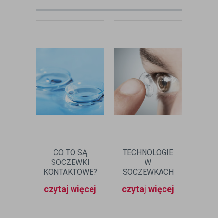
CO TO SĄ
TECHNOLOGIE
M
SOCZEWKI
W
WYT
KONTAKTOWE?
SOCZEWKACH
SO
KONTAKTOWYCH
KONT
czytaj więcej
czytaj więcej
czyt
- JAKIE
STOSUJĄ
NAJPOPULARNIEJSI