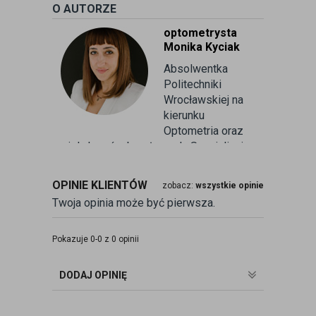
O AUTORZE
optometrysta
Monika Kyciak
Absolwentka
Politechniki
Wrocławskiej na
kierunku
Optometria oraz
wielu kursów branżowych. Specjalizuje
się w badaniu refrakcji wzroku oraz
kontaktologii, czyli dobieraniu
OPINIE KLIENTÓW
zobacz:
wszystkie opinie
soczewek kontaktowych miękkich. Od
Twoja opinia może być pierwsza.
ponad 10 lat pracuje w branży
związanej z korekcją wzroku jako
optometrysta pracujący w gabinecie.
Pokazuje 0-0 z 0 opinii
Pomaga pacjentom przeprowadzając
badania wad refrakcji, dobierając
DODAJ OPINIĘ
okulary oraz soczewki kontaktowe.
zobacz:
więcej wpisów autora