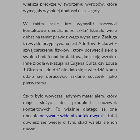
większą precyzję w tworzeniu wyrobów, które
wymagały wysokiej dbałości o szczegóły.
W takim razie, kto wymyślił soczewki
kontaktowe dmuchane ze szkła? Istniało wiele
debat na temat prawdziwego wynalazcy. Zasługa
ta zwykle przypisywana jest Adolfowi Fickowi –
szwajcarskiemu fizykowi, który poświęcił się dla
swoich badań nad kontaktową korekcją wzroku.
Inne źródła wskazują na Eugena Culta, czy Lousa
J. Girarda – do dziś nie dało się stwierdzić, komu
udało się opracować szklane soczewki jako
pierwszemu.
Szkło było wówczas jedynym materiałem, który
mógł służyć do produkcji soczewek
kontaktowych. To właśnie dlatego są one
obecnie
nazywane szkłami kontaktowymi
– tutaj
dowiesz się więcej o tym, skąd wzięła się ich
nazwa.