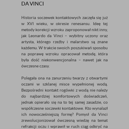
DA VINCI
Historia soczewek kontaktowych zaczęła się już
w XVI wieku, w okresie renesansu. Ideę tej
metody korekcji wzroku zaproponował nikt inny,
jak Leonardo da Vinci – wybitny uczony oraz
artysta, którego rzeźby i malarstwo są znane
każdemu. W trakcie swoich poszukiwań sposobu
na poprawę wzroku opracował metodę, która
była dość niekonwencjonalna – nawet jak na
ówczesne czasy.
Polegała ona na zanurzeniu twarzy z otwartymi
oczami w szklanej misce wypełnionej wodą.
Bezpośredni kontakt rogówki z wodą nie należy
do najbardziej komfortowych doświadczeń,
jednak opierało się na to tej samej zasadzie, co
współczesne soczewki kontaktowe. Kto wynalazł
ich nowocześniejszą formę? Pomysł da Vinci
zrewolucjonizował ówczesną wiedzę na temat
refrakcji oczu i wprawił w ruch ciąg odkryć na