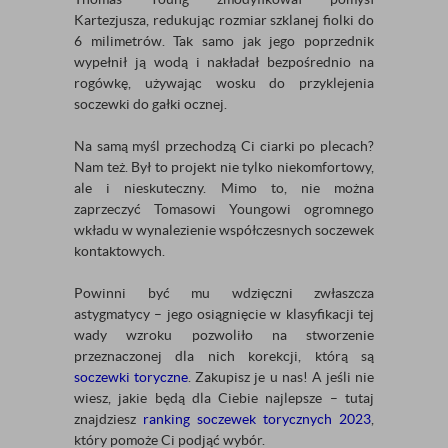
Kartezjusza, redukując rozmiar szklanej fiolki do
6 milimetrów. Tak samo jak jego poprzednik
wypełnił ją wodą i nakładał bezpośrednio na
rogówkę, używając wosku do przyklejenia
soczewki do gałki ocznej.
Na samą myśl przechodzą Ci ciarki po plecach?
Nam też. Był to projekt nie tylko niekomfortowy,
ale i nieskuteczny. Mimo to, nie można
zaprzeczyć Tomasowi Youngowi ogromnego
wkładu w wynalezienie współczesnych soczewek
kontaktowych.
Powinni być mu wdzięczni zwłaszcza
astygmatycy – jego osiągnięcie w klasyfikacji tej
wady wzroku pozwoliło na stworzenie
przeznaczonej dla nich korekcji, którą są
soczewki toryczne
. Zakupisz je u nas! A jeśli nie
wiesz, jakie będą dla Ciebie najlepsze – tutaj
znajdziesz
ranking soczewek torycznych 2023
,
który pomoże Ci podjąć wybór.