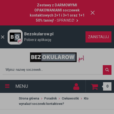
Zestawy z DARMOWYMI
OPAKOWANIAMI soczewek
kontaktowych 2+1 i 3+1 oraz 1+1
50% taniej!
- SPRAWDŹ!
Bezokularow.pl
ZAINSTALUJ
Pobierz aplikację
MENU
0
Strona główna
Poradnik
Ciekawostki
Kto
wynalazł soczewki kontaktowe?