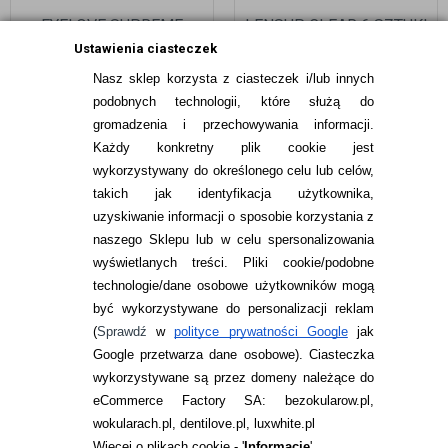
EYELOVE SUPREME
LENSUP CLEAR 6 SZTUKI
LONG-LASTING 3 SZTUKI
Ustawienia ciasteczek
Nasz sklep korzysta z ciasteczek i/lub innych
49,99
pln
89,99
pln
podobnych technologii, które służą do
gromadzenia i przechowywania informacji.
Każdy konkretny plik cookie jest
wykorzystywany do określonego celu lub celów,
takich jak identyfikacja użytkownika,
uzyskiwanie informacji o sposobie korzystania z
naszego Sklepu lub w celu spersonalizowania
INFORMACJE KONTAKTOWE
wyświetlanych treści.
Pliki cookie/podobne
technologie/dane osobowe użytkowników mogą
JAK ZAMAWIAĆ?
być wykorzystywane do personalizacji reklam
ZWROTY I REKLAMACJA
(
Sprawdź
w
polityce prywatności Google
jak
Google przetwarza dane osobowe
). Ciasteczka
WARUNKI ZAKUPÓW
wykorzystywane są przez domeny należące do
eCommerce Factory SA: bezokularow.pl,
O NAS
wokularach.pl, dentilove.pl, luxwhite.pl
RANKINGI SOCZEWEK
Więcej o plikach cookie - '
Informacje
'