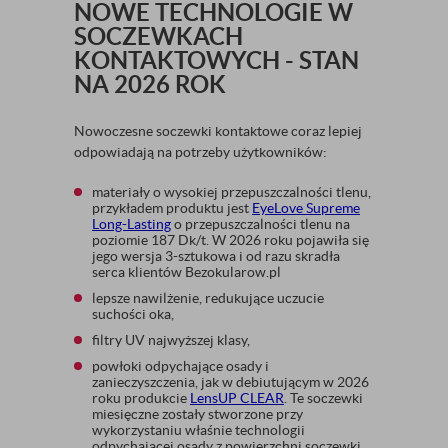
NOWE TECHNOLOGIE W
SOCZEWKACH
KONTAKTOWYCH - STAN
NA 2026 ROK
Nowoczesne soczewki kontaktowe coraz lepiej
odpowiadają na potrzeby użytkowników:
materiały o wysokiej przepuszczalności tlenu,
przykładem produktu jest
EyeLove Supreme
Long-Lasting
o przepuszczalności tlenu na
poziomie 187 Dk/t. W 2026 roku pojawiła się
jego wersja 3-sztukowa i od razu skradła
serca klientów Bezokularow.pl
lepsze nawilżenie, redukujące uczucie
suchości oka,
filtry UV najwyższej klasy,
powłoki odpychające osady i
zanieczyszczenia, jak w debiutującym w 2026
roku produkcie
LensUP CLEAR
. Te soczewki
miesięczne zostały stworzone przy
wykorzystaniu właśnie technologii
odpychającej osady z powierzchni soczewki.