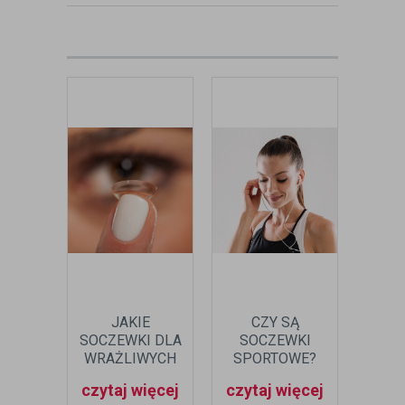
okulary oraz soczewki kontaktowe.
zobacz:
więcej wpisów autora
JAKIE
CZY SĄ
CZ
SOCZEWKI DLA
SOCZEWKI
SAMO
WRAŻLIWYCH
SPORTOWE?
DO
OCZU?
SO
czytaj więcej
czytaj więcej
czyt
KON