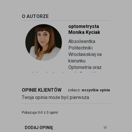
O AUTORZE
optometrysta
Monika Kyciak
Absolwentka
Politechniki
Wrocławskiej na
kierunku
Optometria oraz
wielu kursów branżowych. Specjalizuje
się w badaniu refrakcji wzroku oraz
kontaktologii, czyli dobieraniu
OPINIE KLIENTÓW
zobacz:
wszystkie opinie
soczewek kontaktowych miękkich. Od
Twoja opinia może być pierwsza.
ponad 10 lat pracuje w branży
związanej z korekcją wzroku jako
optometrysta pracujący w gabinecie.
Pokazuje 0-0 z 0 opinii
Pomaga pacjentom przeprowadzając
badania wad refrakcji, dobierając
DODAJ OPINIĘ