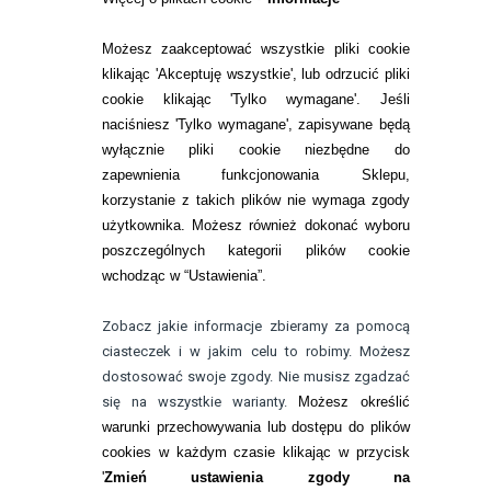
SOCZEWKI KOLOROWE
Możesz zaakceptować wszystkie pliki cookie
Zwrot (odstąpienie od umowy)
klikając 'Akceptuję wszystkie', lub odrzucić pliki
cookie klikając 'Tylko wymagane'. Jeśli
ZMIEŃ USTAWIENIA ZGODY NA CIASTECZKA
naciśniesz 'Tylko wymagane', zapisywane będą
wyłącznie pliki cookie niezbędne do
KONTAKT
zapewnienia funkcjonowania Sklepu,
korzystanie z takich plików nie wymaga zgody
telefon:
22 113 44 42
użytkownika. Możesz również dokonać wyboru
poszczególnych kategorii plików cookie
telefon:
wchodząc w “Ustawienia”.
732 08 08 72
e-mail:
Zobacz jakie informacje zbieramy za pomocą
kontakt@bezokularow.pl
ciasteczek i w jakim celu to robimy. Możesz
dostosować swoje zgody. Nie musisz zgadzać
się na wszystkie warianty.
Możesz określić
warunki przechowywania lub dostępu do plików
cookies w każdym czasie klikając w przycisk
'
Zmień ustawienia zgody na