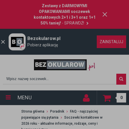
Zestawy z DARMOWYMI
OPAKOWANIAMI soczewek
kontaktowych 2+1 i 3+1 oraz 1+1
50% taniej!
- SPRAWDŹ!
Bezokularow.pl
ZAINSTALUJ
Pobierz aplikację
MENU
0
Strona główna
Poradnik
FAQ - najczęściej
pojawiające się pytania
Soczewki kontaktowe w
2026 roku - aktualne informacje, rodzaje, ceny i