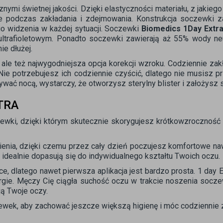
ymi świetnej jakości. Dzięki elastyczności materiału, z jakie
 podczas zakładania i zdejmowania. Konstrukcja soczewki z
go widzenia w każdej sytuacji. Soczewki
Biomedics 1Day Extr
trafioletowym. Ponadto soczewki zawierają aż 55% wody neu
ie dłużej.
le też najwygodniejsza opcja korekcji wzroku. Codziennie za
ć. Nie potrzebujesz ich codziennie czyścić, dlatego nie musisz
wać nocą, wystarczy, że otworzysz sterylny blister i założysz 
TRA
wki, dzięki którym skutecznie skorygujesz krótkowzroczność 
nia, dzięki czemu przez cały dzień poczujesz komfortowe naw
 idealnie dopasują się do indywidualnego kształtu Twoich oczu.
e, dlatego nawet pierwsza aplikacja jest bardzo prosta. 1 day 
ergie. Męczy Cię ciągła suchość oczu w trakcie noszenia soc
ją Twoje oczy.
wek, aby zachować jeszcze większą higienę i móc codziennie 