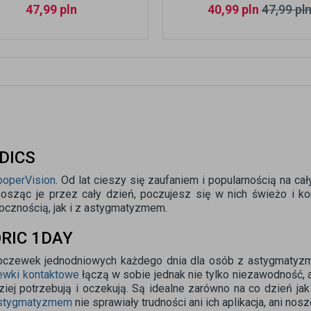
47,99
pln
40,99
pln
47,99
pl
DICS
ooperVision
. Od lat cieszy się zaufaniem i popularnością na c
 nosząc je przez cały dzień, poczujesz się w nich świeżo i k
ocznością, jak i z astygmatyzmem.
RIC 1DAY
zewek jednodniowych każdego dnia dla osób z astygmatyzm
ewki kontaktowe
łączą w sobie jednak nie tylko niezawodność, 
j potrzebują i oczekują. Są idealne zarówno na co dzień jak
stygmatyzmem
nie sprawiały trudności ani ich aplikacja, ani nosz