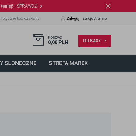
taniej!
- SPRAWDŹ!
 toryczne bez czekania
Zaloguj
Zarejestruj się
Koszyk:
DO KASY
0,00
PLN
Y SŁONECZNE
STREFA MAREK