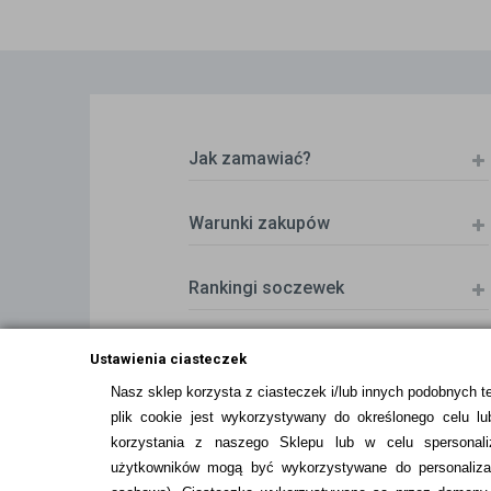
Jak zamawiać?
Warunki zakupów
Rankingi soczewek
Zwrot (odstąpienie od umowy)
Ustawienia ciasteczek
Nasz sklep korzysta z ciasteczek i/lub innych podobnych t
plik cookie jest wykorzystywany do określonego celu lub
ZMIEŃ USTAWIENIA ZGODY NA CIASTEC
korzystania z naszego Sklepu lub w celu spersonali
użytkowników mogą być wykorzystywane do personalizac