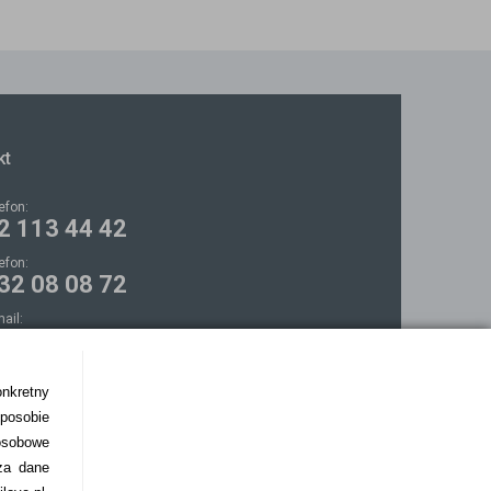
kt
lefon:
2 113 44 42
lefon:
32 08 08 72
mail:
ontakt@bezokularow.pl
onkretny
sposobie
osobowe
za dane