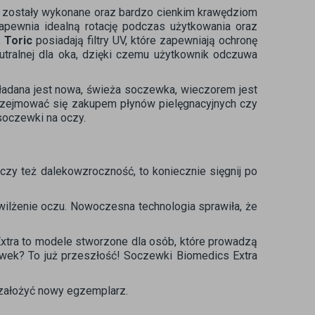
go zostały wykonane oraz bardzo cienkim krawędziom
apewnia idealną rotację podczas użytkowania oraz
a Toric
posiadają filtry UV, które zapewniają ochronę
tralnej dla oka, dzięki czemu użytkownik odczuwa
kładana jest nowa, świeża soczewka, wieczorem jest
 przejmować się zakupem płynów pielęgnacyjnych czy
soczewki na oczy.
czy też dalekowzroczność, to koniecznie sięgnij po
ilżenie oczu. Nowoczesna technologia sprawiła, że
Extra to modele stworzone dla osób, które prowadzą
zewek? To już przeszłość! Soczewki Biomedics Extra
założyć nowy egzemplarz.