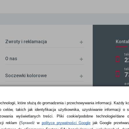
Zwroty i reklamacja
Konta
te
O nas
2
te
7
Soczewki kolorowe
e-
k
echnologii, które służą do gromadzenia i przechowywania informacji. Każdy k
 celów, takich jak identyfikacja użytkownika, uzyskiwanie informacji o 
ZKA
zowania wyświetlanych treści.
Pliki cookie/podobne technologie/dane 
ji reklam
(
Sprawdź
w
polityce prywatności Google
jak Google przetwar