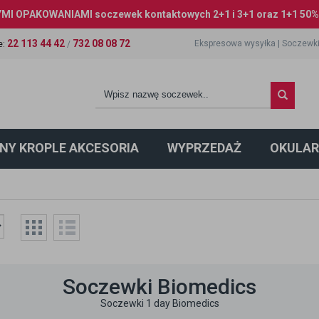
I OPAKOWANIAMI soczewek kontaktowych 2+1 i 3+1 oraz 1+1 50% 
22 113 44 42
732 08 08 72
Ekspresowa wysyłka
|
Soczewki
e
:
/
NY KROPLE AKCESORIA
WYPRZEDAŻ
OKULAR
Soczewki Biomedics
Soczewki 1 day Biomedics