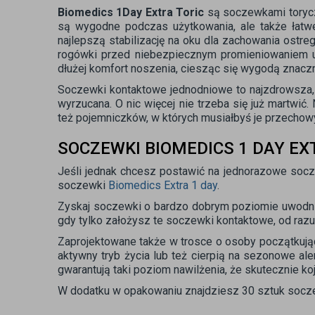
Biomedics 1Day Extra Toric
są soczewkami toryczn
są wygodne podczas użytkowania, ale także łatwe
najlepszą stabilizację na oku dla zachowania ostre
rogówki przed niebezpiecznym promieniowaniem ul
dłużej komfort noszenia, ciesząc się wygodą znaczn
Soczewki kontaktowe jednodniowe to najzdrowsza, a
wyrzucana. O nic więcej nie trzeba się już martwi
też pojemniczków, w których musiałbyś je przechowy
SOCZEWKI BIOMEDICS 1 DAY EX
Jeśli jednak chcesz postawić na jednorazowe socze
soczewki
Biomedics Extra 1 day
.
Zyskaj soczewki o bardzo dobrym poziomie uwodnie
gdy tylko założysz te soczewki kontaktowe, od razu
Zaprojektowane także w trosce o osoby początkując
aktywny tryb życia lub też cierpią na sezonowe al
gwarantują taki poziom nawilżenia, że skutecznie ko
W dodatku w opakowaniu znajdziesz 30 sztuk socze