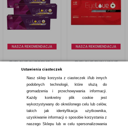
NASZA REKOMENDACJA
NASZA REKOMENDACJA
EYELOVE SUPREME 1-
EYELOVE EXCLUSIVE
DAY PRO 90 SZTUK
PRO 6 SZT.
Ustawienia ciasteczek
Nasz sklep korzysta z ciasteczek i/lub innych
269,97
pln
99,99
pln
podobnych technologii, które służą do
gromadzenia i przechowywania informacji.
Każdy konkretny plik cookie jest
wykorzystywany do określonego celu lub celów,
takich jak identyfikacja użytkownika,
uzyskiwanie informacji o sposobie korzystania z
naszego Sklepu lub w celu spersonalizowania
INFORMACJE KONTAKTOWE