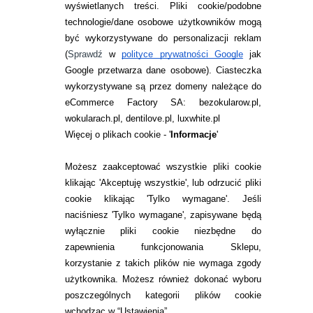
wyświetlanych treści.
Pliki cookie/podobne
technologie/dane osobowe użytkowników mogą
JAK ZAMAWIAĆ?
być wykorzystywane do personalizacji reklam
ZWROTY I REKLAMACJA
(
Sprawdź
w
polityce prywatności Google
jak
Google przetwarza dane osobowe
). Ciasteczka
WARUNKI ZAKUPÓW
wykorzystywane są przez domeny należące do
eCommerce Factory SA: bezokularow.pl,
O NAS
wokularach.pl, dentilove.pl, luxwhite.pl
RANKINGI SOCZEWEK
Więcej o plikach cookie - '
Informacje
'
SOCZEWKI KOLOROWE
Możesz zaakceptować wszystkie pliki cookie
Zwrot (odstąpienie od umowy)
klikając 'Akceptuję wszystkie', lub odrzucić pliki
cookie klikając 'Tylko wymagane'. Jeśli
ZMIEŃ USTAWIENIA ZGODY NA CIASTECZKA
naciśniesz 'Tylko wymagane', zapisywane będą
wyłącznie pliki cookie niezbędne do
KONTAKT
zapewnienia funkcjonowania Sklepu,
korzystanie z takich plików nie wymaga zgody
telefon:
22 113 44 42
użytkownika. Możesz również dokonać wyboru
poszczególnych kategorii plików cookie
telefon:
wchodząc w “Ustawienia”.