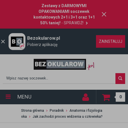
Zestawy z DARMOWYMI
OPAKOWANIAMI soczewek
kontaktowych 2+1 i 3+1 oraz 1+1
50% taniej!
- SPRAWDŹ!
Bezokularow.pl
ZAINSTALUJ
Pobierz aplikację
MENU
0
Strona główna
Poradnik
Anatomia i fizjologia
oka
Jak zachodzi proces widzenia u człowieka?