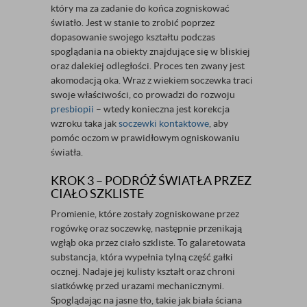
który ma za zadanie do końca zogniskować
światło. Jest w stanie to zrobić poprzez
dopasowanie swojego kształtu podczas
spoglądania na obiekty znajdujące się w bliskiej
oraz dalekiej odległości. Proces ten zwany jest
akomodacją oka. Wraz z wiekiem soczewka traci
swoje właściwości, co prowadzi do rozwoju
presbiopii
– wtedy konieczna jest korekcja
wzroku taka jak
soczewki kontaktowe
, aby
pomóc oczom w prawidłowym ogniskowaniu
światła.
KROK 3 – PODRÓŻ ŚWIATŁA PRZEZ
CIAŁO SZKLISTE
Promienie, które zostały zogniskowane przez
rogówkę oraz soczewkę, następnie przenikają
wgłąb oka przez ciało szkliste. To galaretowata
substancja, która wypełnia tylną część gałki
ocznej. Nadaje jej kulisty kształt oraz chroni
siatkówkę przed urazami mechanicznymi.
Spoglądając na jasne tło, takie jak biała ściana