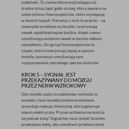
siatkówki. To cienka błona wyściełająca od
środka tylną część gałki ocznej, która zawiera na
sobie miliony fotoreceptorów, które występują
w dwóch typach. Pierwszy z nich to pręciki – są
niezwykle wrażliwe na światło i wykrywają
nawet najdelikatniejsze bodźce, dzięki czemu
umożliwiają widzenie nawet w bardzo słabym
oświetleniu. Drugi typ fotoreceptorów to
czopki, które funkcjonują lepiej w jasnym
świetle, ponieważ umożliwiają nam
rozpoznawanie szerokiego zakresu kolorów.
KROK 5 – SYGNAŁ JEST
PRZEKAZYWANY DO MÓZGU
PRZEZ NERW WZROKOWY
Gdy światło pada na siatkówkę i wchodzi w
kontakt z tymi światłoczułymi komórkami,
wywołuje reakcję chemiczną, która generuje
impuls elektryczny. Proces widzenia nie kończy
się jednak tutaj! Sygnał ten musi zostać bowiem
przekazany dalej, aby umożliwić przetworzenie