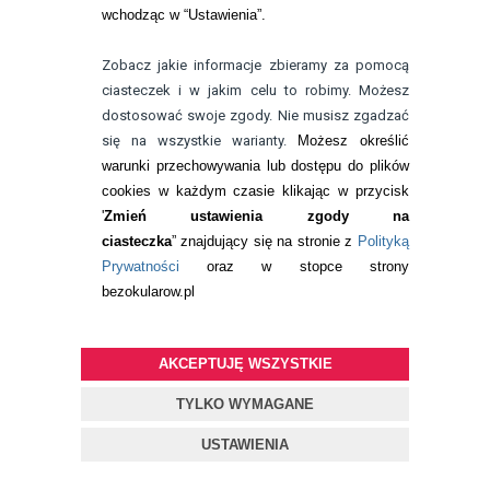
Politechniki
wchodząc w “Ustawienia”.
Wrocławskiej na
kierunku
Zobacz jakie informacje zbieramy za pomocą
Optometria oraz
ciasteczek i w jakim celu to robimy. Możesz
wielu kursów branżowych. Specjalizuje
dostosować swoje zgody. Nie musisz zgadzać
się w badaniu refrakcji wzroku oraz
się na wszystkie warianty.
Możesz określić
kontaktologii, czyli dobieraniu
OPINIE KLIENTÓW
warunki przechowywania lub dostępu do plików
zobacz:
wszystkie opinie
soczewek kontaktowych miękkich. Od
Twoja opinia może być pierwsza.
cookies w każdym czasie klikając w przycisk
ponad 10 lat pracuje w branży
'
Zmień ustawienia zgody na
związanej z korekcją wzroku jako
ciasteczka
” znajdujący się na stronie z
Polityką
optometrysta pracujący w gabinecie.
Pokazuje 0-0 z 0 opinii
Prywatności
oraz w stopce strony
Pomaga pacjentom przeprowadzając
bezokularow.pl
badania wad refrakcji, dobierając
DODAJ OPINIĘ
okulary oraz soczewki kontaktowe.
zobacz:
więcej wpisów autora
AKCEPTUJĘ WSZYSTKIE
TYLKO WYMAGANE
USTAWIENIA