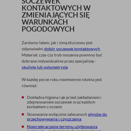
SOCZEWEK
KONTAKTOWYCH W
ZMIENIAJĄCYCH SIĘ
WARUNKACH
POGODOWYCH
Zarówno latem, jak i zimą kluczowy jest
odpowiedni
dobór soczewek kontaktowych
.
Materiał, czas czy tryb noszenia powinny być
dobrane indywidualnie przez specjalistę -
okulistę lub optometrystę
.
W każdej porze roku niezmiennie istotna jest
również:
Dokładna higiena rąk przed zakładaniem i
zdejmowaniem soczewek oraz każdym
kontaktem z oczami.
Stosowanie wyłącznie zalecanych
płynów do
przechowywania i czyszczenia
.
Nieprzekraczanie terminu użytkowania