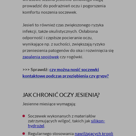
prowadzić do podrażnień oczu i pogorszenia
komfortu noszenia soczewek.
Jesień to również czas zwiększonego ryzyka
infekcji, także okulistycznych. Osłabiona
odporność i częstsze pocieranie oczu,
wynikające np. z suchości, zwiększają ryzyko
przeniesienia patogenów do oka i rozwinięcia się
zapalenia spojówek
czy rogówki.
>>> Sprawdź:
czy można nosić soczewki
kontaktowe podczas przeziębienia czy grypy?
JAK CHRONIĆ OCZY JESIENIĄ?
Jesienne miesiące wymagają:
Soczewek wykonanych z materiałów
zatrzymujących wilgoć, takich jak
silikon-
hydrożel
.
Regularnego stosowania
nawilżających kropli