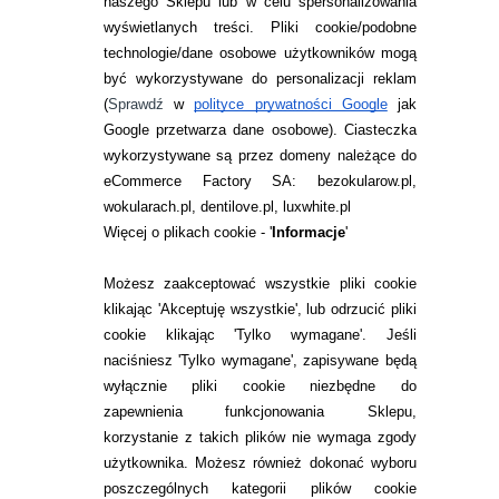
naszego Sklepu lub w celu spersonalizowania
wyświetlanych treści.
Pliki cookie/podobne
https://kleinwoodvision.com/blog-how-
technologie/dane osobowe użytkowników mogą
seasonal-changes-affect-contact-lens-
być wykorzystywane do personalizacji reklam
comfort
(
Sprawdź
w
polityce prywatności Google
jak
https://www.contactlenses.co.uk/education/contact-
Google przetwarza dane osobowe
). Ciasteczka
lenses-winter
wykorzystywane są przez domeny należące do
https://webeyecare.com/blog/how-climate-
and-environment-affect-contact-lens-
eCommerce Factory SA: bezokularow.pl,
comfort-and-wear
wokularach.pl, dentilove.pl, luxwhite.pl
https://www.caseyopticaltoo.com/blog/the-
Więcej o plikach cookie - '
Informacje
'
impact-of-temperature-extremes-on-
contact-lenses-navigating-hot-and-cold-
weather-challenges
Możesz zaakceptować wszystkie pliki cookie
https://www.allaboutvision.com/eyewear/contact-
klikając 'Akceptuję wszystkie', lub odrzucić pliki
lenses/how-to/contacts-in-hot-cold-weather/
cookie klikając 'Tylko wymagane'. Jeśli
naciśniesz 'Tylko wymagane', zapisywane będą
wyłącznie pliki cookie niezbędne do
O AUTORZE
zapewnienia funkcjonowania Sklepu,
optometrysta
korzystanie z takich plików nie wymaga zgody
Monika Kyciak
użytkownika. Możesz również dokonać wyboru
Absolwentka
poszczególnych kategorii plików cookie