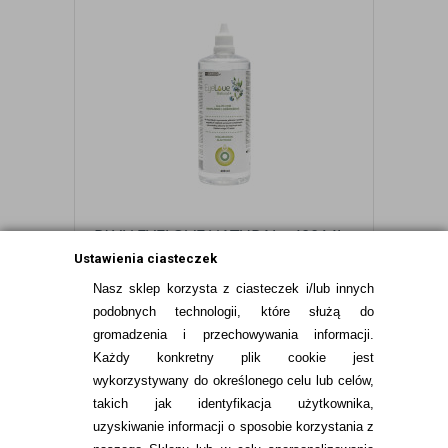
PŁYN EYELOVE NATURAL+ 400 ML -
HIALURONIAN I ALANTOINA
Ustawienia ciasteczek
34,99
pln
Nasz sklep korzysta z ciasteczek i/lub innych
podobnych technologii, które służą do
gromadzenia i przechowywania informacji.
Każdy konkretny plik cookie jest
wykorzystywany do określonego celu lub celów,
takich jak identyfikacja użytkownika,
uzyskiwanie informacji o sposobie korzystania z
Bibliografia: