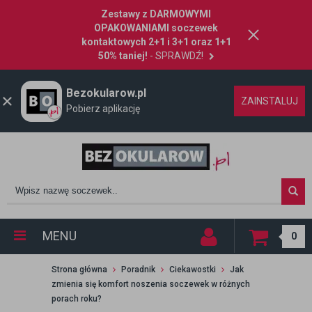
Zestawy z DARMOWYMI
OPAKOWANIAMI soczewek
kontaktowych 2+1 i 3+1 oraz 1+1
50% taniej!
- SPRAWDŹ!
Bezokularow.pl
ZAINSTALUJ
Pobierz aplikację
MENU
0
Strona główna
Poradnik
Ciekawostki
Jak
zmienia się komfort noszenia soczewek w różnych
porach roku?