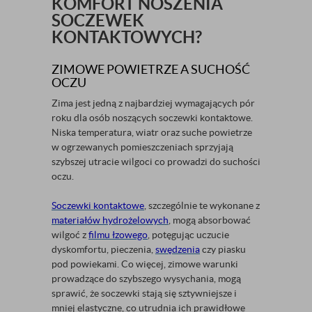
KOMFORT NOSZENIA
SOCZEWEK
KONTAKTOWYCH?
ZIMOWE POWIETRZE A SUCHOŚĆ
OCZU
Zima jest jedną z najbardziej wymagających pór
roku dla osób noszących soczewki kontaktowe.
Niska temperatura, wiatr oraz suche powietrze
w ogrzewanych pomieszczeniach sprzyjają
szybszej utracie wilgoci co prowadzi do suchości
oczu.
Soczewki kontaktowe
, szczególnie te wykonane z
materiałów hydrożelowych
, mogą absorbować
wilgoć z
filmu łzowego
, potęgując uczucie
dyskomfortu, pieczenia,
swędzenia
czy piasku
pod powiekami. Co więcej, zimowe warunki
prowadzące do szybszego wysychania, mogą
sprawić, że soczewki stają się sztywniejsze i
mniej elastyczne, co utrudnia ich prawidłowe