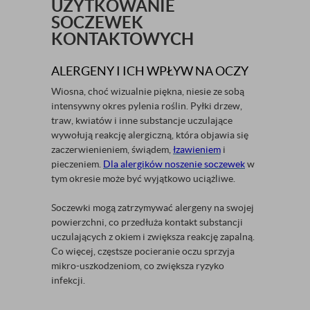
UŻYTKOWANIE
SOCZEWEK
KONTAKTOWYCH
ALERGENY I ICH WPŁYW NA OCZY
Wiosna, choć wizualnie piękna, niesie ze sobą
intensywny okres pylenia roślin. Pyłki drzew,
traw, kwiatów i inne substancje uczulające
wywołują reakcję alergiczną, która objawia się
zaczerwienieniem, świądem,
łzawieniem
i
pieczeniem.
Dla alergików noszenie soczewek
w
tym okresie może być wyjątkowo uciążliwe.
Soczewki mogą zatrzymywać alergeny na swojej
powierzchni, co przedłuża kontakt substancji
uczulających z okiem i zwiększa reakcję zapalną.
Co więcej, częstsze pocieranie oczu sprzyja
mikro-uszkodzeniom, co zwiększa ryzyko
infekcji.