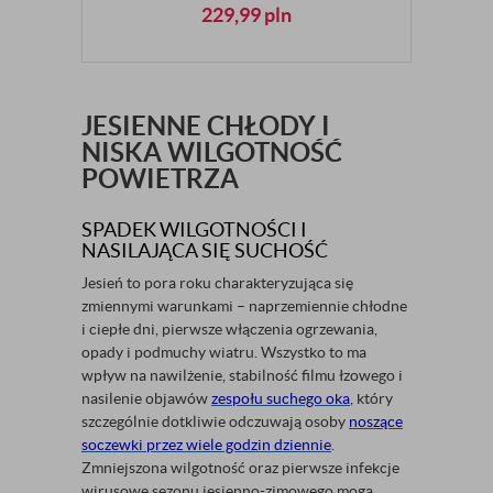
229,99
pln
JESIENNE CHŁODY I
NISKA WILGOTNOŚĆ
POWIETRZA
SPADEK WILGOTNOŚCI I
NASILAJĄCA SIĘ SUCHOŚĆ
Jesień to pora roku charakteryzująca się
zmiennymi warunkami – naprzemiennie chłodne
i ciepłe dni, pierwsze włączenia ogrzewania,
opady i podmuchy wiatru. Wszystko to ma
wpływ na nawilżenie, stabilność filmu łzowego i
nasilenie objawów
zespołu suchego oka
, który
szczególnie dotkliwie odczuwają osoby
noszące
soczewki przez wiele godzin dziennie
.
Zmniejszona wilgotność oraz pierwsze infekcje
wirusowe sezonu jesienno-zimowego mogą