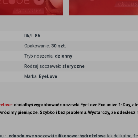
Dk/t:
86
Opakowanie:
30 szt.
Tryb noszenia:
dzienny
Rodzaj soczewek:
sferyczne
Marka:
EyeLove
yelove:
chciałbyś wypróbować soczewki EyeLove Exclusive 1-Day, al
- zwrócimy pieniądze. Szybko i bez problemu. Wystarczy, że odeślesz
oku
- jednodniowe soczewki silikonowo-hydrożelowe
tak delikatne, że