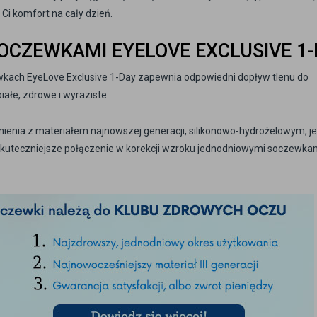
Ci komfort na cały dzień.
SOCZEWKAMI EYELOVE EXCLUSIVE 1
kach EyeLove Exclusive 1-Day zapewnia odpowiedni dopływ tlenu do
iałe, zdrowe i wyraziste.
nienia z materiałem najnowszej generacji, silikonowo-hydrożelowym, je
skuteczniejsze połączenie w korekcji wzroku jednodniowymi soczewka