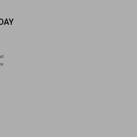
-DAY
st
mi