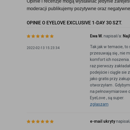
Opinie i recenzje mogą wystawiać jedynie zarejestr
moderacji publikujemy pozytywne oraz negatywne 
OPINIE O EYELOVE EXCLUSIVE 1-DAY 30 SZT.
Ewa W.
napisał/a:
Naj
Tak jak w temacie, to
2022-02-13 15:23:34
przesuwają się , nie m
komfort ich noszenia.
raz pierwszy zakładał
podejście i ciągle sie
jako gratis przy zaku
otworzyłam . Gdybym 
na pełnowymiarowe o
EyeLove , są super.
zgłaszam
e-mail ukryty
napisał