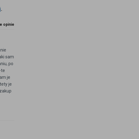
j
.
e opinie
 nie
taki sam
niu, po
-te
łam je
ety je
 zakup