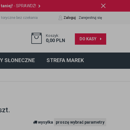
taniej!
- SPRAWDŹ!
 toryczne bez czekania
Zaloguj
Zarejestruj się
Koszyk:
DO KASY
0,00
PLN
Y SŁONECZNE
STREFA MAREK
szt.
wysyłka
proszę wybrać parametry