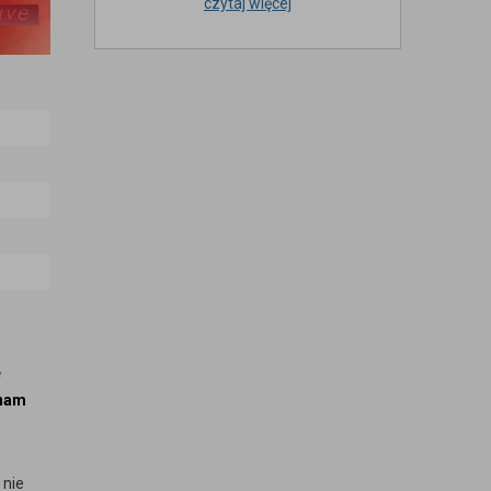
czytaj więcej
e
 nam
 nie