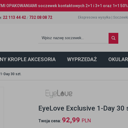
I OPAKOWANIAMI soczewek kontaktowych 2+1 i 3+1 oraz 1+1 50% 
22 113 44 42
732 08 08 72
Ekspresowa wysyłka
|
Soczewki
e
:
/
NY KROPLE AKCESORIA
WYPRZEDAŻ
OKULAR
1-Day 30 szt.
EyeLove Exclusive 1-Day 30 
92,99
PLN
Twoja cena: