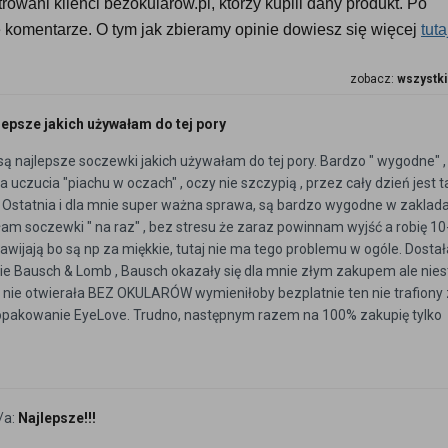
owani klienci bezokularow.pl, którzy kupili dany produkt. Po 
komentarze. O tym jak zbieramy opinie dowiesz się więcej 
tuta
zobacz:
wszystki
lepsze jakich używałam do tej pory
 są najlepsze soczewki jakich używałam do tej pory. Bardzo " wygodne" ,
a uczucia "piachu w oczach" , oczy nie szczypią , przez cały dzień jest 
 Ostatnia i dla mnie super ważna sprawa, są bardzo wygodne w zaklada
am soczewki " na raz" , bez stresu że zaraz powinnam wyjść a robię 10
 zawijają bo są np za miękkie, tutaj nie ma tego problemu w ogóle. Dosta
pie Bausch & Lomb , Bausch okazały się dla mnie złym zakupem ale niest
nie otwierała BEZ OKULARÓW wymieniłoby bezplatnie ten nie trafiony
pakowanie EyeLove. Trudno, następnym razem na 100% zakupię tylko
/a:
Najlepsze!!!