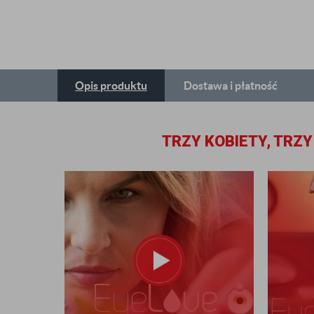
Opis
produktu
Dostawa
i płatność
TRZY KOBIETY, TRZY