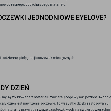
z nowoczesnego, oddychającego materiału.
OCZEWKI JEDNODNIOWE EYELOVE?
ci codziennej pielęgnacji soczewek miesięcznych
DY DZIEŃ
-Day są zbudowane z materiału zawierającego wysoki poziom uwodnie
ły dzień jest nawilżenie soczewki. To wszystko dzięki zastosowaniu
ób naturalny przyciąga i wiąże cząsteczki wody na swojej powierzchni,