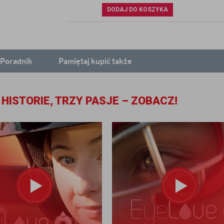
DODAJ DO KOSZYKA
Poradnik
Pamiętaj
kupić także
 HISTORIE, TRZY PASJE – ZOBACZ!