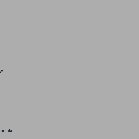
 w
nad oko