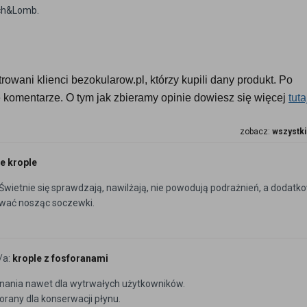
sch&Lomb.
owani klienci bezokularow.pl, którzy kupili dany produkt. Po 
komentarze. O tym jak zbieramy opinie dowiesz się więcej 
tuta
zobacz:
wszystki
e krople
 Świetnie się sprawdzają, nawilżają, nie powodują podrażnień, a dodatk
wać nosząc soczewki.
/a:
krople z fosforanami
nania nawet dla wytrwałych użytkowników.
orany dla konserwacji płynu.