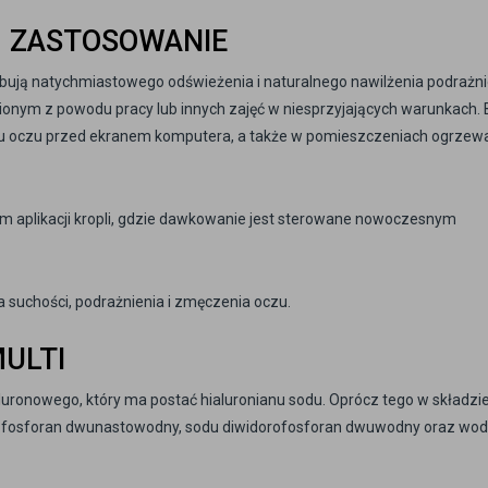
– ZASTOSOWANIE
zebują natychmiastowego odświeżenia i naturalnego nawilżenia podrażni
onym z powodu pracy lub innych zajęć w niesprzyjających warunkach.
ku oczu przed ekranem komputera, a także w pomieszczeniach ogrzew
m aplikacji kropli, gdzie dawkowanie jest sterowane nowoczesnym
 suchości, podrażnienia i zmęczenia oczu.
MULTI
luronowego, który ma postać hialuronianu sodu. Oprócz tego w składzi
sodu fosforan dwunastowodny, sodu diwidorofosforan dwuwodny oraz wo