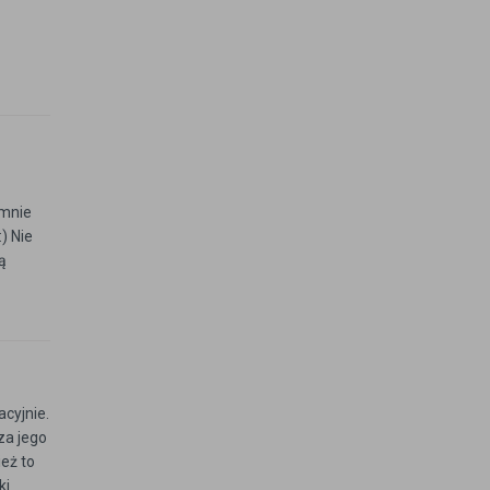
 mnie
) Nie
ą
acyjnie.
za jego
eż to
ki