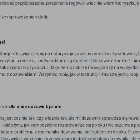
ować przyśpieszone zwapnienie rogówki, wiec nie wiem kto ryzykuje
nym sprawdzeniu składu
ne!
targardta, więc cierpię na notorycznie przesuszone oko i światłowstręt.
zeczytaniu recenzji i potwierdzam- są świetne! Odczuwam komfort, nic
tak często mrużyć oczu i dzięki temu dobrze mi się patrzy na wszystko :
z dozownikiem! Wszystko robię, jak w instrukcji i zawsze jedną kropl
ał/a:
dla mnie dozownik primo
ą jest coś nie tak, czy właśnie tak, ale mi dozownik sprawdza się rewel
 ilość płynu, jak samodzielnie rozprowadza się po oku i nie przelewa po
 miałam problemu z mechaniką dozowania, ani trafieniem do oka. Przeci
e. Oczywiście wcześniej przeczytałam instrukcję obsługi dozownika, dzię