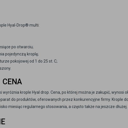
le Hyal-Drop® multi:
esiące po otwarciu;
nia pojedynczą kroplę;
rze pokojowej od 1 do 25 st. C;
uszony.
– CENA
ki wyróżnia krople Hyal drop. Cena, po której można je zakupić, wynosi o
 preparat do produktów, oferowanych przez konkurencyjne firmy. Krople d
blisko miesiąc regularnego stosowania, a często także na jeszcze dłużej.
IE