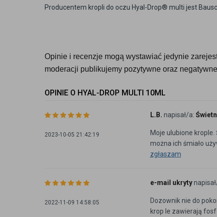
Producentem kropli do oczu Hyal-Drop® multi jest Bau
Opinie i recenzje mogą wystawiać jedynie zarejestr
moderacji publikujemy pozytywne oraz negatywne 
OPINIE O HYAL-DROP MULTI 10ML
L.B.
napisał/a:
Świetn
Moje ulubione krople.
2023-10-05 21:42:19
można ich śmiało uży
zgłaszam
e-mail ukryty
napisał
Dozownik nie do poko
2022-11-09 14:58:05
krop le zawierają fosf