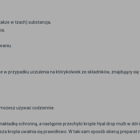
także w łzach) substancja;
ka;
waniu.
e w przypadku uczulenia na którykolwiek ze składników, znajdujący się
le możesz używać codziennie.
kładkę ochronną, a następnie przechylić krople Hyal drop multi w dół i
wsza kropla uwalnia się prawidłowo. W taki sam sposób skieruj preparat 