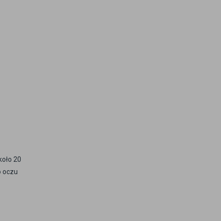
koło 20
o oczu