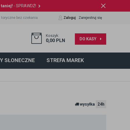
taniej!
- SPRAWDŹ!
 toryczne bez czekania
Zaloguj
Zarejestruj się
Koszyk:
DO KASY
0,00
PLN
Y SŁONECZNE
STREFA MAREK
wysyłka
24h