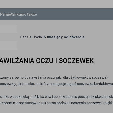
Pamiętaj
kupić także
Czas zużycia:
6 miesięcy od otwarcia
AWILŻANIA OCZU I SOCZEWEK
aczony zarówno do nawilżania oczu, jak i dla użytkowników soczewek
czewkę, jak i na oko, na którym znajduje się już soczewka kontaktowa
az oko z soczewką. Już kilka chwil po zakropleniu poczujesz ukojenie dl
Preparat można stosować tak samo podczas noszenia soczewek miękkic