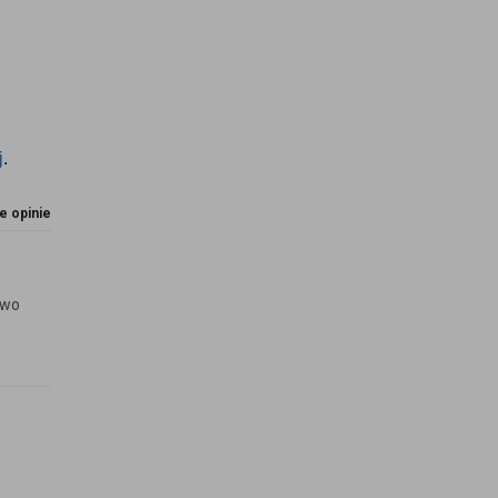
j
.
e opinie
owo