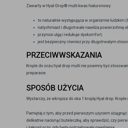
Zawarty w Hyal-Drop® multi kwas hialuronowy:
to naturalnie występująca w organizmie ludzkim (
natychmiast i długotrwale nawilża powierzchnię o
przynosi ulgę i redukuje dyskomfort;
jest bezpieczny również przy długotrwałym stoso
PRZECIWWSKAZANIA
Krople do oczu hyal drop multi nie powinny być stosowan
preparacie.
SPOSÓB UŻYCIA
Wystarczy, że wkropisz do oka 1 kroplę Hyal drop. Krop
Pamiętaj o tym, aby przed pierwszym użyciem ściągnąć na
delikatnie nacisnąć buteleczkę, aby sprawdzić, czy pier
i zakropl oczy, gdy będą potrzebowały nawilżenia.