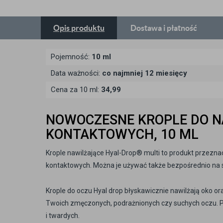
Opis
produktu
Dostawa
i płatność
Pojemność:
10 ml
Data ważności:
co najmniej 12 miesięcy
Cena za 10 ml:
34,99
NOWOCZESNE KROPLE DO N
KONTAKTOWYCH, 10 ML
Krople nawilżające Hyal-Drop® multi to produkt przezn
kontaktowych. Można je używać także bezpośrednio na so
Krople do oczu Hyal drop błyskawicznie nawilżają oko or
Twoich zmęczonych, podrażnionych czy suchych oczu. 
i twardych.