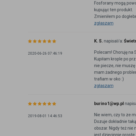
Fosforany mogą powod
kupując ten produkt.
Zmieniłem po dogłeb
zgłaszam
K. S.
napisał/a:
Świet
Polecam! Choruję na S
2020-06-26 07:46:19
Kupiłam krople po pr
nie piecze, nie muszę 
mam żadnego problemu 
trafiam w oko :)
zgłaszam
burino1@wp.pl
napis
Nie wiem, czy to ze mn
2019-08-01 14:46:53
Dozuje dokładnie taką
obszar. Nigdy też nie
jest dziecinnie prost