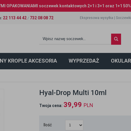
I OPAKOWANIAMI soczewek kontaktowych 2+1 i 3+1 oraz 1+1 50% 
22 113 44 42
732 08 08 72
Ekspresowa wysyłka
|
Soczewki
e
:
/
NY KROPLE AKCESORIA
WYPRZEDAŻ
OKULAR
Hyal-Drop Multi 10ml
39,99
PLN
Twoja cena:
Ilość