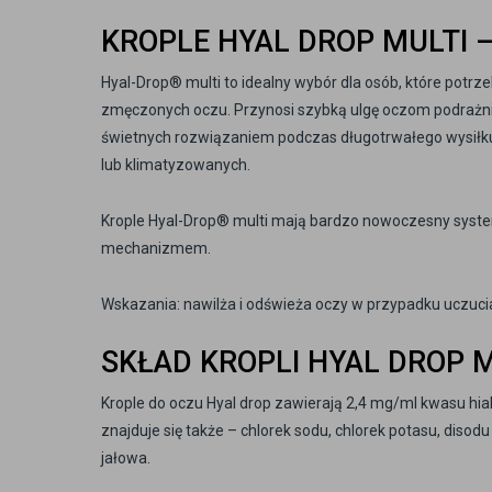
KROPLE HYAL DROP MULTI 
Hyal-Drop® multi to idealny wybór dla osób, które potr
zmęczonych oczu. Przynosi szybką ulgę oczom podrażni
świetnych rozwiązaniem podczas długotrwałego wysił
lub klimatyzowanych.
Krople Hyal-Drop® multi mają bardzo nowoczesny syste
mechanizmem.
Wskazania: nawilża i odświeża oczy w przypadku uczucia
SKŁAD KROPLI HYAL DROP 
Krople do oczu Hyal drop zawierają 2,4 mg/ml kwasu hia
znajduje się także – chlorek sodu, chlorek potasu, di
jałowa.