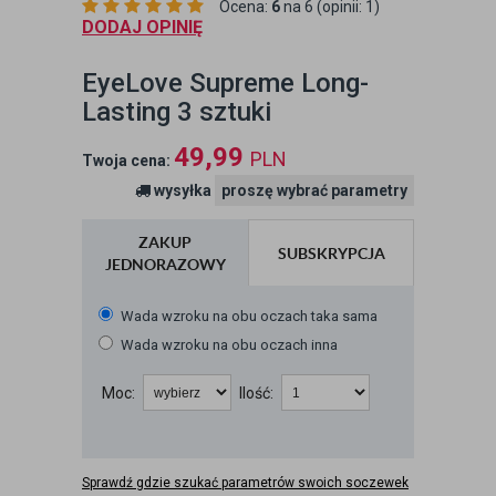
Ocena:
6
na 6 (opinii: 1)
DODAJ OPINIĘ
EyeLove Supreme Long-
Lasting 3 sztuki
49,99
PLN
Twoja cena:
wysyłka
proszę wybrać parametry
ZAKUP
SUBSKRYPCJA
JEDNORAZOWY
Wada wzroku na obu oczach taka sama
Wada wzroku na obu oczach inna
Moc:
Ilość:
Sprawdź gdzie szukać parametrów swoich soczewek