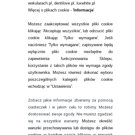
wokularach.pl, dentilove.pl, luxwhite.pl
RANKINGI SOCZEWEK
Więcej o plikach cookie - '
Informacje
'
SOCZEWKI KOLOROWE
Możesz zaakceptować wszystkie pliki cookie
Zwrot (odstąpienie od umowy)
klikając 'Akceptuję wszystkie', lub odrzucić pliki
cookie klikając 'Tylko wymagane'. Jeśli
ZMIEŃ USTAWIENIA ZGODY NA CIASTECZKA
naciśniesz 'Tylko wymagane', zapisywane będą
wyłącznie pliki cookie niezbędne do
KONTAKT
zapewnienia funkcjonowania Sklepu,
korzystanie z takich plików nie wymaga zgody
telefon:
22 113 44 42
użytkownika. Możesz również dokonać wyboru
poszczególnych kategorii plików cookie
telefon:
wchodząc w “Ustawienia”.
732 08 08 72
e-mail:
Zobacz jakie informacje zbieramy za pomocą
kontakt@bezokularow.pl
ciasteczek i w jakim celu to robimy. Możesz
dostosować swoje zgody. Nie musisz zgadzać
się na wszystkie warianty.
Możesz określić
warunki przechowywania lub dostępu do plików
cookies w każdym czasie klikając w przycisk