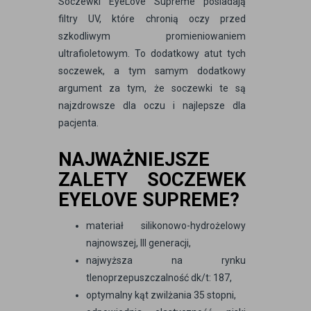
Soczewki EyeLove Supreme posiadają
filtry UV, które chronią oczy przed
szkodliwym promieniowaniem
ultrafioletowym. To dodatkowy atut tych
soczewek, a tym samym dodatkowy
argument za tym, że soczewki te są
najzdrowsze dla oczu i najlepsze dla
pacjenta.
NAJWAŻNIEJSZE
ZALETY SOCZEWEK
EYELOVE SUPREME?
materiał silikonowo-hydrożelowy
najnowszej, III generacji,
najwyższa na rynku
tlenoprzepuszczalność dk/t: 187,
optymalny kąt zwilżania 35 stopni,