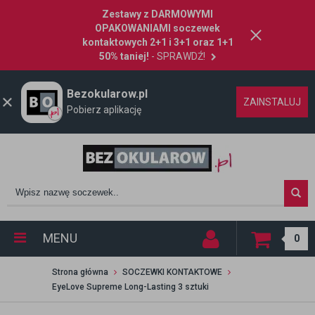
Zestawy z DARMOWYMI
OPAKOWANIAMI soczewek
kontaktowych 2+1 i 3+1 oraz 1+1
50% taniej!
- SPRAWDŹ!
Bezokularow.pl
ZAINSTALUJ
Pobierz aplikację
MENU
0
Strona główna
SOCZEWKI KONTAKTOWE
EyeLove Supreme Long-Lasting 3 sztuki