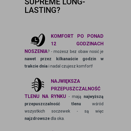
SUPREME LONG-
LASTING?
KOMFORT PO PONAD
12 GODZINACH
NOSZENIA
? - możesz bez obaw nosić je
nawet przez kilkanaście godzin w
trakcie dnia
i nadal czujesz komfort!
NAJWIĘKSZA
PRZEPUSZCZALNOŚĆ
TLENU NA RYNKU
- mają
najwyższą
przepuszczalność tlenu
wśród
wszystkich soczewek - są więc
najzdrowsze
dla oka.