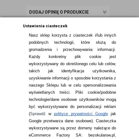
DODAJ OPINIĘ O PRODUKCIE
Ustawienia ciasteczek
Nasz sklep korzysta z ciasteczek i/lub innych
podobnych technologii, które służą do
gromadzenia i przechowywania informacji.
Każdy konkretny plik cookie jest
wykorzystywany do określonego celu lub celów,
takich jak identyfikacja użytkownika,
uzyskiwanie informacji o sposobie korzystania z
naszego Sklepu lub w celu spersonalizowania
INFORMACJE KONTAKTOWE
wyświetlanych treści.
Pliki cookie/podobne
technologie/dane osobowe użytkowników mogą
JAK ZAMAWIAĆ?
być wykorzystywane do personalizacji reklam
ZWROTY I REKLAMACJA
(
Sprawdź
w
polityce prywatności Google
jak
Google przetwarza dane osobowe
). Ciasteczka
WARUNKI ZAKUPÓW
wykorzystywane są przez domeny należące do
eCommerce Factory SA: bezokularow.pl,
O NAS