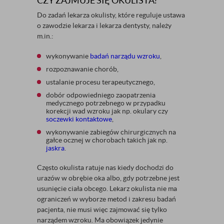
CZY ZAJMUJE SIĘ OKULISTA?
Do zadań lekarza okulisty, które reguluje ustawa
o zawodzie lekarza i lekarza dentysty, należy
m.in.:
wykonywanie
badań narządu wzroku
,
rozpoznawanie chorób,
ustalanie procesu terapeutycznego,
dobór odpowiedniego zaopatrzenia
medycznego potrzebnego w przypadku
korekcji wad wzroku jak np. okulary czy
soczewki kontaktowe
,
wykonywanie zabiegów chirurgicznych na
gałce ocznej w chorobach takich jak np.
jaskra
.
Często okulista ratuje nas kiedy dochodzi do
urazów w obrębie oka albo, gdy potrzebne jest
usunięcie ciała obcego. Lekarz okulista nie ma
ograniczeń w wyborze metod i zakresu badań
pacjenta, nie musi więc zajmować się tylko
narządem wzroku. Ma obowiązek jedynie