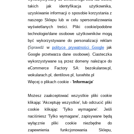
takich jak identyfikacja użytkownika,
uzyskiwanie informacji o sposobie korzystania z
naszego Sklepu lub w celu spersonalizowania
INFORMACJE KONTAKTOWE
wyświetlanych treści.
Pliki cookie/podobne
technologie/dane osobowe użytkowników mogą
JAK ZAMAWIAĆ?
być wykorzystywane do personalizacji reklam
ZWROTY I REKLAMACJA
(
Sprawdź
w
polityce prywatności Google
jak
Google przetwarza dane osobowe
). Ciasteczka
WARUNKI ZAKUPÓW
wykorzystywane są przez domeny należące do
eCommerce Factory SA: bezokularow.pl,
O NAS
wokularach.pl, dentilove.pl, luxwhite.pl
RANKINGI SOCZEWEK
Więcej o plikach cookie - '
Informacje
'
SOCZEWKI KOLOROWE
Możesz zaakceptować wszystkie pliki cookie
Zwrot (odstąpienie od umowy)
klikając 'Akceptuję wszystkie', lub odrzucić pliki
cookie klikając 'Tylko wymagane'. Jeśli
ZMIEŃ USTAWIENIA ZGODY NA CIASTECZKA
naciśniesz 'Tylko wymagane', zapisywane będą
wyłącznie pliki cookie niezbędne do
KONTAKT
zapewnienia funkcjonowania Sklepu,