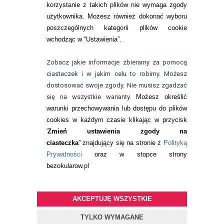
korzystanie z takich plików nie wymaga zgody
telefon:
22 113 44 42
użytkownika. Możesz również dokonać wyboru
poszczególnych kategorii plików cookie
telefon:
wchodząc w “Ustawienia”.
732 08 08 72
e-mail:
Zobacz jakie informacje zbieramy za pomocą
kontakt@bezokularow.pl
ciasteczek i w jakim celu to robimy. Możesz
dostosować swoje zgody. Nie musisz zgadzać
się na wszystkie warianty.
Możesz określić
warunki przechowywania lub dostępu do plików
cookies w każdym czasie klikając w przycisk
'
Zmień ustawienia zgody na
ciasteczka
” znajdujący się na stronie z
Polityką
Prywatności
oraz w stopce strony
bezokularow.pl
AKCEPTUJĘ WSZYSTKIE
© Copyright by
BEZOKULARÓW
.PL
| soczewki kontaktowe i płyny
do soczewek
TYLKO WYMAGANE