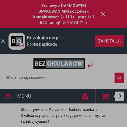
Zestawy z DARMOWYMI
OPAKOWANIAMI soczewek
kontaktowych 2+1 i 3+1 oraz 1+1
50% taniej!
- SPRAWDŹ!
Bezokularow.pl
ZAINSTALUJ
Pobierz aplikację
MENU
0
Strona główna
Poradnik
Badanie wzroku
Okulista czy optometrysta - kogo powinienem wybrać
i w jakiej sytuacji?