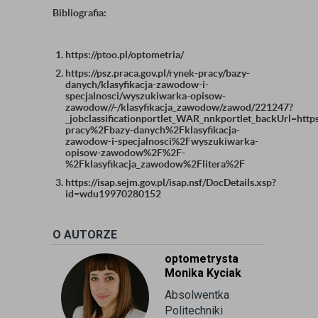
Bibliografia:
https://ptoo.pl/optometria/
https://psz.praca.gov.pl/rynek-pracy/bazy-
danych/klasyfikacja-zawodow-i-
specjalnosci/wyszukiwarka-opisow-
zawodow//-/klasyfikacja_zawodow/zawod/221247?
_jobclassificationportlet_WAR_nnkportlet_backUrl=ht
pracy%2Fbazy-danych%2Fklasyfikacja-
zawodow-i-specjalnosci%2Fwyszukiwarka-
opisow-zawodow%2F%2F-
%2Fklasyfikacja_zawodow%2Flitera%2F
https://isap.sejm.gov.pl/isap.nsf/DocDetails.xsp?
id=wdu19970280152
O AUTORZE
optometrysta
Monika Kyciak
Absolwentka
Politechniki