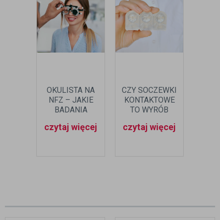
OKULISTA NA
CZY SOCZEWKI
J
NFZ – JAKIE
KONTAKTOWE
PRZ
BADANIA
TO WYRÓB
DO 
MOŻESZ
MEDYCZNY?
WZ
czytaj więcej
czytaj więcej
czyt
ZROBIĆ?
AP
SO