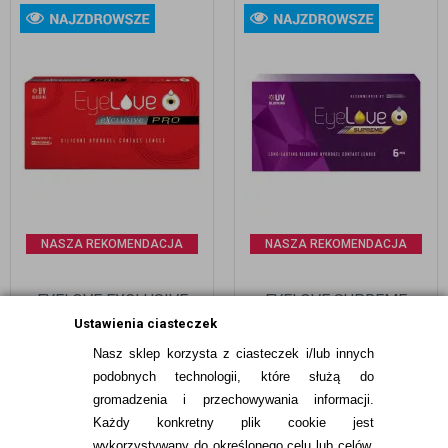
NASZA REKOMENDACJA
NASZA REKOMENDACJA
EYELOVE EXCLUSIVE
EYELOVE SUPREME
PRO 6 SZT.
LONG-LASTING 6 SZTUK
Ustawienia ciasteczek
Nasz sklep korzysta z ciasteczek i/lub innych
99,99
pln
89,99
pln
podobnych technologii, które służą do
gromadzenia i przechowywania informacji.
Każdy konkretny plik cookie jest
wykorzystywany do określonego celu lub celów,