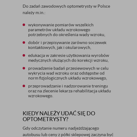
Do zadań zawodowych optometrysty w Polsce
należy m.in.:
wykonywanie pomiarów wszelkich
parametrów układu wzrokowego
potrzebnych do określenia wady wzroku,
dobór i przepisywanie zarówno soczewek
kontaktowych, jak i okularowych,
edukacja w zakresie użytkowania wyrobów
medycznych służących do korekcji wzroku,
prowadzenie badań przesiewowych w celu
wykrycia wad wzroku oraz odstępstw od
norm fizjologicznych układu wzrokowego,
przeprowadzanie i nadzorowanie treningu
oraz na zlecenie lekarza rehabilitacja układu
wzrokowego.
KIEDY NALEŻY UDAĆ SIĘ DO
OPTOMETRYSTY?
Gdy odczytanie numeru nadjeżdżającego
autobusu lub ceny z półki sklepowej zaczyna być