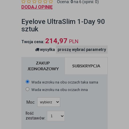
Ocena:
0
na 6 (opinii: 0)
DODAJ OPINIĘ
Eyelove UltraSlim 1-Day 90
sztuk
214,97
PLN
Twoja cena:
wysyłka
proszę wybrać parametry
ZAKUP
SUBSKRYPCJA
JEDNORAZOWY
Wada wzroku na obu oczach taka sama
Wada wzroku na obu oczach inna
Moc:
Ilość
zestawów: