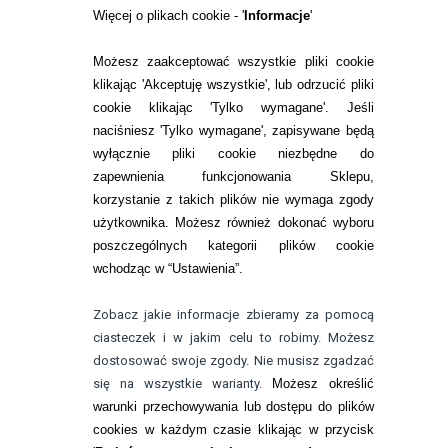
RANKINGI SOCZEWEK
Więcej o plikach cookie - '
Informacje
'
SOCZEWKI KOLOROWE
Możesz zaakceptować wszystkie pliki cookie
Zwrot (odstąpienie od umowy)
klikając 'Akceptuję wszystkie', lub odrzucić pliki
cookie klikając 'Tylko wymagane'. Jeśli
ZMIEŃ USTAWIENIA ZGODY NA CIASTECZKA
naciśniesz 'Tylko wymagane', zapisywane będą
wyłącznie pliki cookie niezbędne do
KONTAKT
zapewnienia funkcjonowania Sklepu,
korzystanie z takich plików nie wymaga zgody
telefon:
22 113 44 42
użytkownika. Możesz również dokonać wyboru
poszczególnych kategorii plików cookie
telefon:
wchodząc w “Ustawienia”.
732 08 08 72
e-mail:
Zobacz jakie informacje zbieramy za pomocą
kontakt@bezokularow.pl
ciasteczek i w jakim celu to robimy. Możesz
dostosować swoje zgody. Nie musisz zgadzać
się na wszystkie warianty.
Możesz określić
warunki przechowywania lub dostępu do plików
cookies w każdym czasie klikając w przycisk