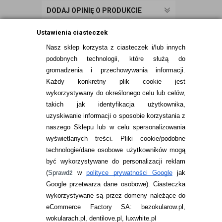
DODAJ OPINIĘ O PRODUKCIE
Ustawienia ciasteczek
Nasz sklep korzysta z ciasteczek i/lub innych
podobnych technologii, które służą do
gromadzenia i przechowywania informacji.
Każdy konkretny plik cookie jest
wykorzystywany do określonego celu lub celów,
takich jak identyfikacja użytkownika,
uzyskiwanie informacji o sposobie korzystania z
naszego Sklepu lub w celu spersonalizowania
INFORMACJE KONTAKTOWE
wyświetlanych treści.
Pliki cookie/podobne
technologie/dane osobowe użytkowników mogą
JAK ZAMAWIAĆ?
być wykorzystywane do personalizacji reklam
ZWROTY I REKLAMACJA
(
Sprawdź
w
polityce prywatności Google
jak
Google przetwarza dane osobowe
). Ciasteczka
WARUNKI ZAKUPÓW
wykorzystywane są przez domeny należące do
eCommerce Factory SA: bezokularow.pl,
O NAS
wokularach.pl, dentilove.pl, luxwhite.pl