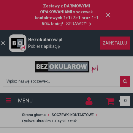
Zestawy z DARMOWYMI
OPAKOWANIAMI soczewek
kontaktowych 2+1 i 3+1 oraz 1+1
50% taniej!
- SPRAWDŹ!
Bezokularow.pl
ZAINSTALUJ
Pobierz aplikację
MENU
0
Strona główna
SOCZEWKI KONTAKTOWE
Eyelove UltraSlim 1-Day 90 sztuk