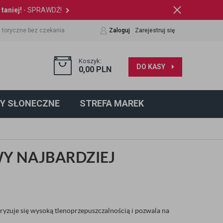
taniej!
- SPRAWDŹ!
 toryczne bez czekania
Zaloguj
Zarejestruj się
Koszyk:
DO KASY
0,00
PLN
Y SŁONECZNE
STREFA MAREK
Y NAJBARDZIEJ
ryzuje się wysoką tlenoprzepuszczalnością i pozwala na