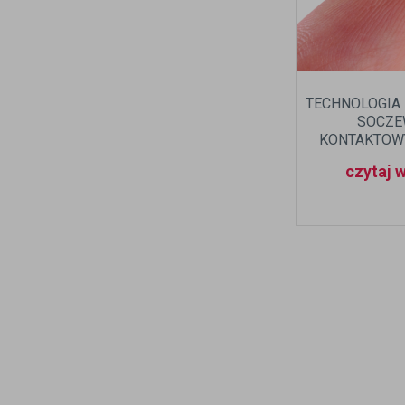
TECHNOLOGIA
SOCZE
KONTAKTOWY
ZMIENIAŁA
czytaj 
PRZESTRZE