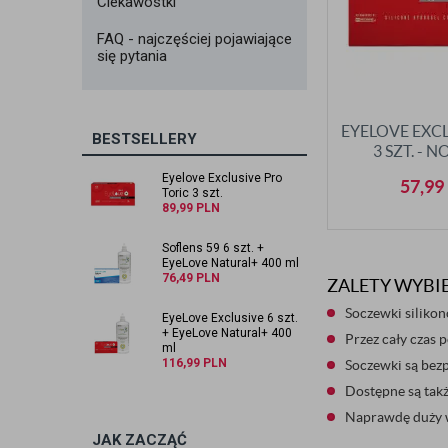
Ciekawostki
FAQ - najczęściej pojawiające
się pytania
EYELOVE EXC
BESTSELLERY
3 SZT. -
Eyelove Exclusive Pro
57,99
Toric 3 szt.
89,99
PLN
Soflens 59 6 szt. +
EyeLove Natural+ 400 ml
76,49
PLN
ZALETY WYBI
Soczewki siliko
EyeLove Exclusive 6 szt.
+ EyeLove Natural+ 400
Przez cały czas 
ml
116,99
PLN
Soczewki są bezp
Dostępne są tak
Naprawdę duży w
JAK ZACZĄĆ