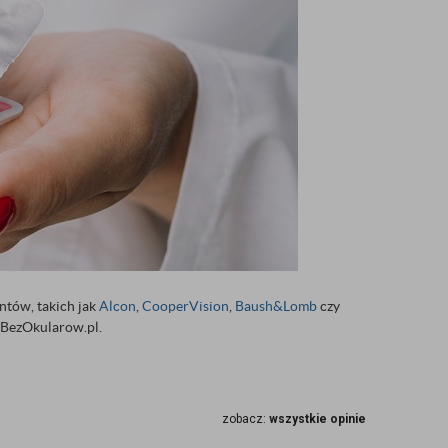
tów, takich jak
Alcon
,
CooperVision
,
Baush&Lomb
czy
m BezOkularow.pl.
zobacz:
wszystkie opinie