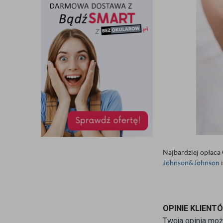
Najbardziej opłac
Johnson&Johnson
i
OPINIE KLIENT
Twoja opinia moż