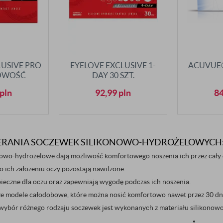
LUSIVE PRO
EYELOVE EXCLUSIVE 1-
ACUVUE®
 NOWOŚĆ
DAY 30 SZT.
pln
92,99
pln
8
ERANIA SOCZEWEK SILIKONOWO-HYDROŻELOWYCH
nowo-hydrożelowe dają możliwość komfortowego noszenia ich przez cały 
po ich założeniu oczy pozostają nawilżone.
ieczne dla oczu oraz zapewniają wygodę podczas ich noszenia.
że modele całodobowe, które można nosić komfortowo nawet przez 30 dn
ybór różnego rodzaju soczewek jest wykonanych z materiału silikonow