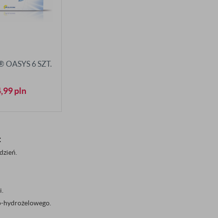
 OASYS 6 SZT.
4,99
pln
:
dzień.
i.
o-hydrożelowego.