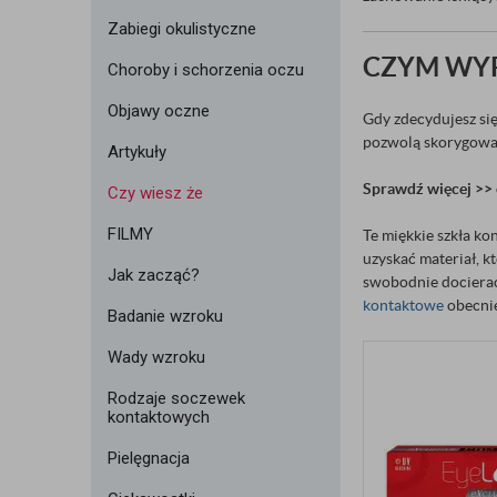
Zabiegi okulistyczne
CZYM WYR
Choroby i schorzenia oczu
Objawy oczne
Gdy zdecydujesz się
pozwolą skorygować
Artykuły
Sprawdź więcej >> 
Czy wiesz że
FILMY
Te miękkie szkła k
uzyskać materiał, k
Jak zacząć?
swobodnie docierać 
kontaktowe
obecnie
Badanie wzroku
Wady wzroku
Rodzaje soczewek
kontaktowych
Pielęgnacja