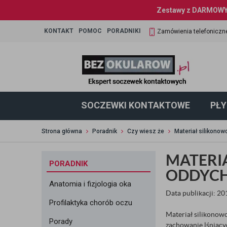
Zestawy z DARMOWYM
KONTAKT
POMOC
PORADNIKI
Zamówienia telefoniczn
SOCZEWKI KONTAKTOWE
PŁY
Strona główna
Poradnik
Czy wiesz że
Materiał silikono
MATERI
PORADNIK
ODDYC
Anatomia i fizjologia oka
Data publikacji: 2
Profilaktyka chorób oczu
Materiał silikonowo
Porady
zachowanie lśniący