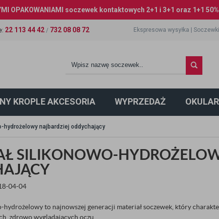
I OPAKOWANIAMI soczewek kontaktowych 2+1 i 3+1 oraz 1+1 50% 
22 113 44 42
732 08 08 72
Ekspresowa wysyłka
|
Soczewki
e
:
/
NY KROPLE AKCESORIA
WYPRZEDAŻ
OKULAR
wo-hydrożelowy najbardziej oddychający
AŁ SILIKONOWO-HYDROŻELOW
HAJĄCY
018-04-04
-hydrożelowy to najnowszej generacji materiał soczewek, który charakte
ch, zdrowo wyglądających oczu.