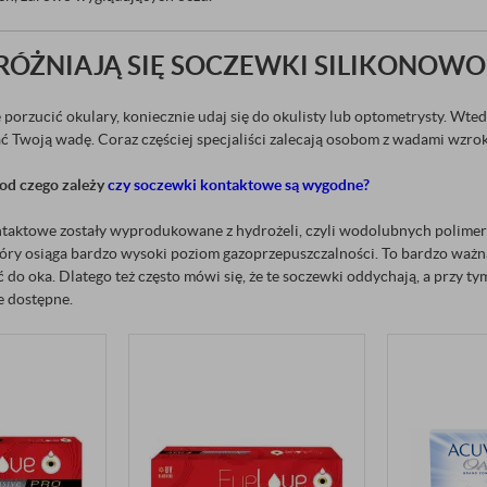
ÓŻNIAJĄ SIĘ SOCZEWKI SILIKONOW
 porzucić okulary, koniecznie udaj się do okulisty lub optometrysty. Wted
 Twoją wadę. Coraz częściej specjaliści zalecają osobom z wadami wzr
od czego zależy
czy soczewki kontaktowe są wygodne?
ontaktowe zostały wyprodukowane z hydrożeli, czyli wodolubnych polimer
tóry osiąga bardzo wysoki poziom gazoprzepuszczalności. To bardzo ważna
do oka. Dlatego też często mówi się, że te soczewki oddychają, a przy ty
 dostępne.