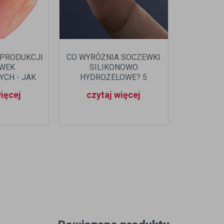
 PRODUKCJI
CO WYRÓŻNIA SOCZEWKI
WEK
SILIKONOWO
CH - JAK
HYDROŻELOWE? 5
 SIĘ NA
NAJWAŻNIEJSZYCH ZALET
więcej
czytaj więcej
NI LAT?