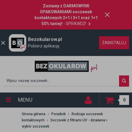
Zestawy z DARMOWYMI
OPAKOWANIAMI soczewek
kontaktowych 2+1 i 3+1 oraz 1+1
50% taniej!
- SPRAWDŹ!
Bezokularow.pl
ZAINSTALUJ
Pobierz aplikację
MENU
0
Strona główna
Poradnik
Rodzaje soczewek
kontaktowych
Soczewki z filtrami UV - działanie i
wybór soczewek