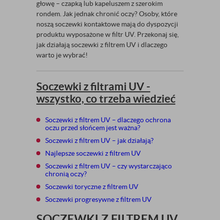
głowę – czapką lub kapeluszem z szerokim
rondem. Jak jednak chronić oczy? Osoby, które
noszą soczewki kontaktowe mają do dyspozycji
produktu wyposażone w filtr UV. Przekonaj się,
jak działają soczewki z filtrem UV i dlaczego
warto je wybrać!
Soczewki z filtrami UV -
wszystko, co trzeba wiedzieć
Soczewki z filtrem UV – dlaczego ochrona
oczu przed słońcem jest ważna?
Soczewki z filtrem UV – jak działają?
Najlepsze soczewki z filtrem UV
Soczewki z filtrem UV – czy wystarczająco
chronią oczy?
Soczewki toryczne z filtrem UV
Soczewki progresywne z filtrem UV
SOCZEWKI Z FILTREM UV