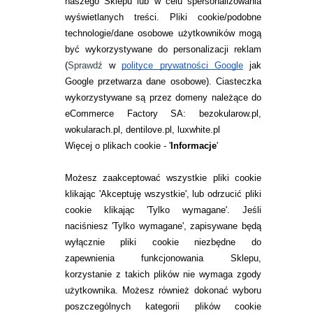
naszego Sklepu lub w celu spersonalizowania
wyświetlanych treści.
Pliki cookie/podobne
technologie/dane osobowe użytkowników mogą
być wykorzystywane do personalizacji reklam
ACUVUE® OASYS MULTIFOCAL
(
Sprawdź
w
polityce prywatności Google
jak
Google przetwarza dane osobowe
). Ciasteczka
133,99
pln
wykorzystywane są przez domeny należące do
eCommerce Factory SA: bezokularow.pl,
wokularach.pl, dentilove.pl, luxwhite.pl
Więcej o plikach cookie - '
Informacje
'
Możesz zaakceptować wszystkie pliki cookie
Sprawdź naszą ofertę:
klikając 'Akceptuję wszystkie', lub odrzucić pliki
cookie klikając 'Tylko wymagane'. Jeśli
Soczewki jednodniowe
naciśniesz 'Tylko wymagane', zapisywane będą
Soczewki dwutygodniowe
wyłącznie pliki cookie niezbędne do
Soczewki miesięczne
zapewnienia funkcjonowania Sklepu,
korzystanie z takich plików nie wymaga zgody
Soczewki całodobowe
użytkownika. Możesz również dokonać wyboru
Płyny do soczewek
poszczególnych kategorii plików cookie