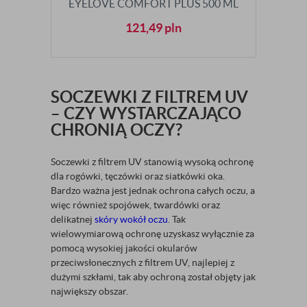
EYELOVE COMFORT PLUS 500 ML
121,49
pln
SOCZEWKI Z FILTREM UV
– CZY WYSTARCZAJĄCO
CHRONIĄ OCZY?
Soczewki z filtrem UV stanowią wysoką ochronę
dla rogówki, tęczówki oraz siatkówki oka.
Bardzo ważna jest jednak ochrona całych oczu, a
więc również spojówek, twardówki oraz
delikatnej
skóry wokół oczu
. Tak
wielowymiarową ochronę uzyskasz wyłącznie za
pomocą wysokiej jakości okularów
przeciwsłonecznych z filtrem UV, najlepiej z
dużymi szkłami, tak aby ochroną został objęty jak
największy obszar.