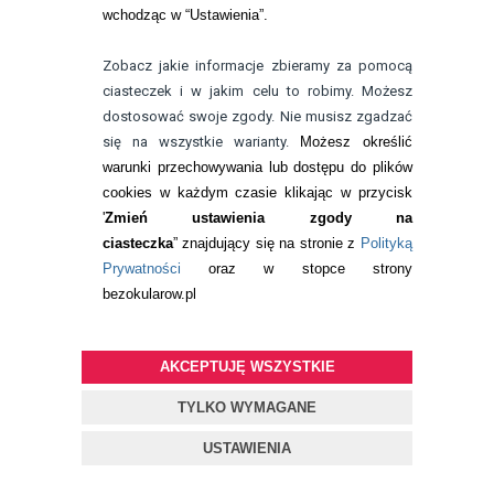
wchodząc w “Ustawienia”.
Zobacz jakie informacje zbieramy za pomocą
Źródła:
ciasteczek i w jakim celu to robimy. Możesz
dostosować swoje zgody. Nie musisz zgadzać
się na wszystkie warianty.
Możesz określić
A. Kapfelsberger, J. Eckstein, A. von
warunki przechowywania lub dostępu do plików
Ahrentschildt, J. Bischoff, S. Marx, W.
Sickenberger,
Ultraviolet and Visible
cookies w każdym czasie klikając w przycisk
Transmittance of Soft Contact Lenses with
'
Zmień ustawienia zgody na
and without Ultraviolet Blockers
[w:]
Optometry and Vision Science – American
ciasteczka
” znajdujący się na stronie z
Polityką
Academy of Optometry 2021 Nov
Prywatności
oraz w stopce strony
1;98(11) (dostęp: 2.06.2025).
bezokularow.pl
Heather Chandler,
Ultraviolet absorption by
contact lenses and the significance on the
ocular anterior segment
[w:] Eye & Contact
Lens 2011 Jul;37(4) (dostęp: 2.06.2025).
AKCEPTUJĘ WSZYSTKIE
J. E. Walsh, J.P. Bergmanson,
Does the eye
benefit from wearing ultraviolet-blocking
TYLKO WYMAGANE
contact lenses?
[w:] Eye & Contact Lens 2011
Jul;37(4) (dostęp: 2.06.2025).
USTAWIENIA
R. Mukamal,
UV-Blocking Contact Lenses
Won't Protect Your Eyes From the Sun
[w:]