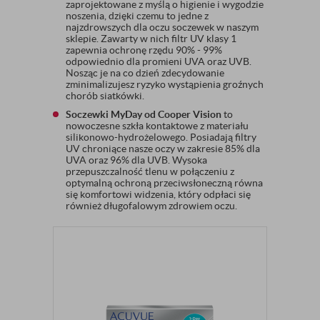
zaprojektowane z myślą o higienie i wygodzie
noszenia, dzięki czemu to jedne z
najzdrowszych dla oczu soczewek w naszym
sklepie. Zawarty w nich filtr UV klasy 1
zapewnia ochronę rzędu 90% - 99%
odpowiednio dla promieni UVA oraz UVB.
Nosząc je na co dzień zdecydowanie
zminimalizujesz ryzyko wystąpienia groźnych
chorób siatkówki.
Soczewki MyDay od Cooper Vision
to
nowoczesne szkła kontaktowe z materiału
silikonowo-hydrożelowego. Posiadają filtry
UV chroniące nasze oczy w zakresie 85% dla
UVA oraz 96% dla UVB. Wysoka
przepuszczalność tlenu w połączeniu z
optymalną ochroną przeciwsłoneczną równa
się komfortowi widzenia, który odpłaci się
również długofalowym zdrowiem oczu.