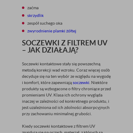
zaćma
skrzydlik
zespół suchego oka
zwyrodnienie plamki żółtej
SOCZEWKI Z FILTREM UV
– JAK DZIAŁAJĄ?
Soczewki kontaktowe stały się powszechną
metodą korekcji wad wzroku. Coraz więcej osób
decyduje się na ten wybór ze względu na wygodę
i komfort, które zapewniają
soczewki
. Niektóre
produkty są wzbogacone o filtry chroniące przed
promieniami UV. Klasa ich ochrony wygląda
inaczej w zależności od konkretnego produktu, i
jest uzależniona od ich zdolności absorpcyjnych
przy zachowaniu minimalnej grubości.
Kiedy soczewki kontaktowe z filtrem UV
znajdują się na oczach, materiał, z których są