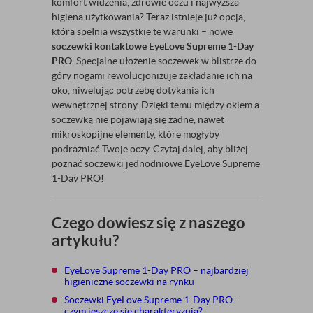
komfort widzenia, zdrowie oczu i najwyższa
higiena użytkowania? Teraz istnieje już opcja,
która spełnia wszystkie te warunki – nowe
soczewki kontaktowe EyeLove Supreme 1-Day
PRO
. Specjalne ułożenie soczewek w blistrze do
góry nogami rewolucjonizuje zakładanie ich na
oko, niwelując potrzebę dotykania ich
wewnętrznej strony. Dzięki temu między okiem a
soczewką nie pojawiają się żadne, nawet
mikroskopijne elementy, które mogłyby
podrażniać Twoje oczy. Czytaj dalej, aby bliżej
poznać soczewki jednodniowe EyeLove Supreme
1-Day PRO!
Czego dowiesz się z naszego
artykułu?
EyeLove Supreme 1-Day PRO – najbardziej
higieniczne soczewki na rynku
Soczewki EyeLove Supreme 1-Day PRO –
czym jeszcze się charakteryzują?