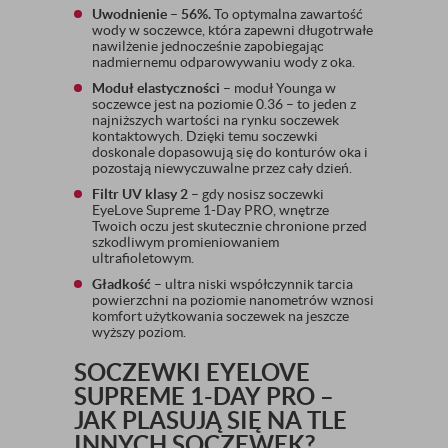
Uwodnienie – 56%.
To optymalna zawartość
wody w soczewce, która zapewni długotrwałe
nawilżenie jednocześnie zapobiegając
nadmiernemu odparowywaniu wody z oka.
Moduł elastyczności
– moduł Younga w
soczewce jest na poziomie 0.36 – to jeden z
najniższych wartości na rynku soczewek
kontaktowych. Dzięki temu soczewki
doskonale dopasowują się do konturów oka i
pozostają niewyczuwalne przez cały dzień.
Filtr UV klasy 2
– gdy nosisz soczewki
EyeLove Supreme 1-Day PRO, wnętrze
Twoich oczu jest skutecznie chronione przed
szkodliwym promieniowaniem
ultrafioletowym.
Gładkość
– ultra niski współczynnik tarcia
powierzchni na poziomie nanometrów wznosi
komfort użytkowania soczewek na jeszcze
wyższy poziom.
SOCZEWKI EYELOVE
SUPREME 1-DAY PRO –
JAK PLASUJĄ SIĘ NA TLE
INNYCH SOCZEWEK?