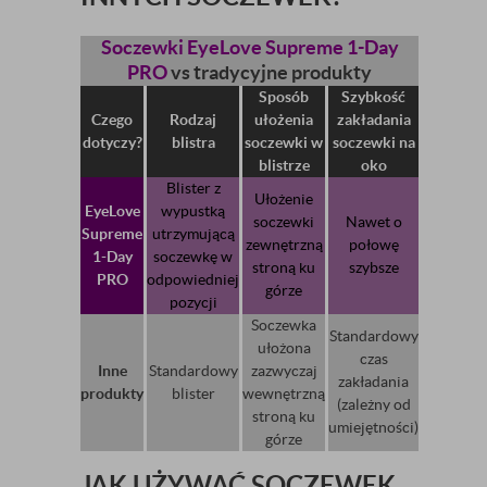
Soczewki EyeLove Supreme 1-Day
PRO
vs tradycyjne produkty
Sposób
Szybkość
Czego
Rodzaj
ułożenia
zakładania
dotyczy?
blistra
soczewki w
soczewki na
blistrze
oko
Blister z
Ułożenie
EyeLove
wypustką
soczewki
Nawet o
Supreme
utrzymującą
zewnętrzną
połowę
1-Day
soczewkę w
stroną ku
szybsze
PRO
odpowiedniej
górze
pozycji
Soczewka
Standardowy
ułożona
czas
Inne
Standardowy
zazwyczaj
zakładania
produkty
blister
wewnętrzną
(zależny od
stroną ku
umiejętności)
górze
JAK UŻYWAĆ SOCZEWEK