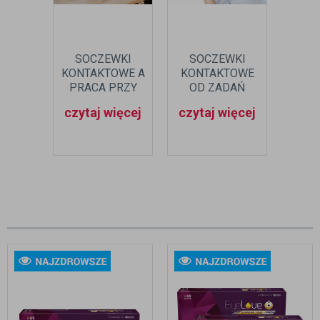
SOCZEWKI
SOCZEWKI
SO
KONTAKTOWE A
KONTAKTOWE
JED
PRACA PRZY
OD ZADAŃ
– WY
KOMPUTERZE
SPECJALNYCH -
MU
czytaj więcej
czytaj więcej
czyt
EYELOVE
KOS
SUPREME
LONG-LASTING