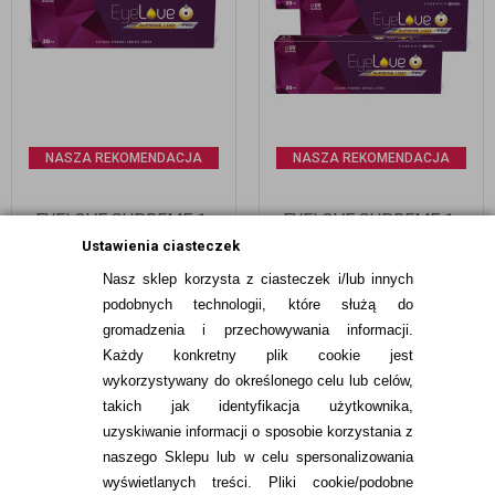
NASZA REKOMENDACJA
NASZA REKOMENDACJA
EYELOVE SUPREME 1-
EYELOVE SUPREME 1-
DAY PRO 30 SZTUK
DAY PRO 90 SZTUK
Ustawienia ciasteczek
Nasz sklep korzysta z ciasteczek i/lub innych
99,99
pln
269,97
pln
podobnych technologii, które służą do
gromadzenia i przechowywania informacji.
Każdy konkretny plik cookie jest
wykorzystywany do określonego celu lub celów,
takich jak identyfikacja użytkownika,
uzyskiwanie informacji o sposobie korzystania z
naszego Sklepu lub w celu spersonalizowania
INFORMACJE KONTAKTOWE
wyświetlanych treści.
Pliki cookie/podobne