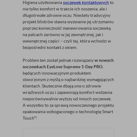
Higiena użytkowania
soczewek kontaktowych
to
nie tylko komfort w trakcie ich noszenia, ale i
długotrwałe zdrowie oczu. Niestety tradycyjny
projekt blistrów stawia wyzwanie jej utrzymaniu
poprzez konieczność manewrowania soczewką
na palcach zarówno w jej zewnętrznej, jak i
wewnętrznej części – czyli tej, która wchodzi w
bezpośredni kontakt z okiem.
Problem ten został jednak rozwiązany
w nowych
soczewkach EyeLove Supreme 1-Day PRO
,
będących innowacyjnym produktem
stworzonym z myślą o najbardziej wymagających
klientach. Skutecznie dbają one o zdrowie
wrażliwych oczu i zapewniają komfort widzenia
nieporównywalnie wyższy od innych soczewek.
A wszystko to za sprawą nowoczesnego projektu
opakowania wzbogaconego o technologię Smart
Touch​​™.