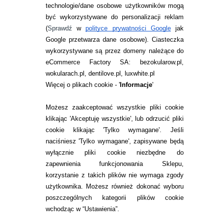
technologie/dane osobowe użytkowników mogą
JAK ZAMAWIAĆ?
być wykorzystywane do personalizacji reklam
ZWROTY I REKLAMACJA
(
Sprawdź
w
polityce prywatności Google
jak
Google przetwarza dane osobowe
). Ciasteczka
WARUNKI ZAKUPÓW
wykorzystywane są przez domeny należące do
eCommerce Factory SA: bezokularow.pl,
O NAS
wokularach.pl, dentilove.pl, luxwhite.pl
RANKINGI SOCZEWEK
Więcej o plikach cookie - '
Informacje
'
SOCZEWKI KOLOROWE
Możesz zaakceptować wszystkie pliki cookie
Zwrot (odstąpienie od umowy)
klikając 'Akceptuję wszystkie', lub odrzucić pliki
cookie klikając 'Tylko wymagane'. Jeśli
ZMIEŃ USTAWIENIA ZGODY NA CIASTECZKA
naciśniesz 'Tylko wymagane', zapisywane będą
wyłącznie pliki cookie niezbędne do
KONTAKT
zapewnienia funkcjonowania Sklepu,
korzystanie z takich plików nie wymaga zgody
telefon:
22 113 44 42
użytkownika. Możesz również dokonać wyboru
poszczególnych kategorii plików cookie
telefon:
wchodząc w “Ustawienia”.
732 08 08 72