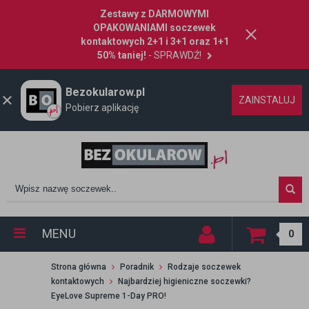
Zestawy z DARMOWYMI
OPAKOWANIAMI soczewek
kontaktowych 2+1 i 3+1 oraz 1+1
50% taniej!
- SPRAWDŹ!
Bezokularow.pl
ZAINSTALUJ
Pobierz aplikację
MENU
0
Strona główna
Poradnik
Rodzaje soczewek
kontaktowych
Najbardziej higieniczne soczewki?
EyeLove Supreme 1-Day PRO!