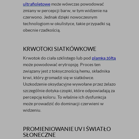
ultrafioletowe
może wówczas powodować
zmiany w percepcji barw, w tym widzenie na
czerwono. Jednak dzięki nowoczesnym
technologiom w okulistyce, takie przypadki są
obecnie rzadkością.
KRWOTOKI SIATKÓWKOWE
Krwotok do ciała szklistego lub pod
plamką żółtą
może powodować erytropsję. Proces ten
związany jest z toksycznością hemu, składnika
krwi, który gromadzi się w siatkówce.
Uszkodzenie oksydacyjne wywołane przez żelazo
szczególnie dotyka czopki, które odpowiadają za
percepcję koloru. To właśnie ich dysfunkcja
może prowadzić do dominacji czerwieni w
widzeniu.
PROMIENIOWANIE UV I ŚWIATŁO
SŁONECZNE