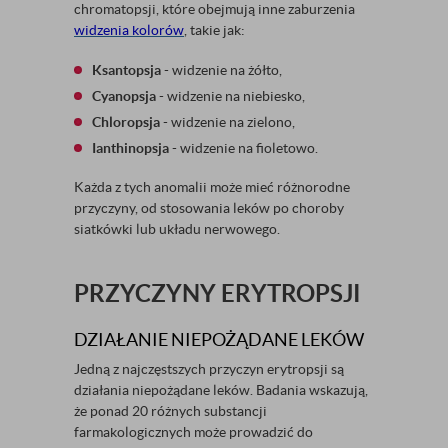
chromatopsji, które obejmują inne zaburzenia
widzenia kolorów
, takie jak:
Ksantopsja
- widzenie na żółto,
Cyanopsja
- widzenie na niebiesko,
Chloropsja
- widzenie na zielono,
Ianthinopsja
- widzenie na fioletowo.
Każda z tych anomalii może mieć różnorodne
przyczyny, od stosowania leków po choroby
siatkówki lub układu nerwowego.
PRZYCZYNY ERYTROPSJI
DZIAŁANIE NIEPOŻĄDANE LEKÓW
Jedną z najczęstszych przyczyn erytropsji są
działania niepożądane leków. Badania wskazują,
że ponad 20 różnych substancji
farmakologicznych może prowadzić do