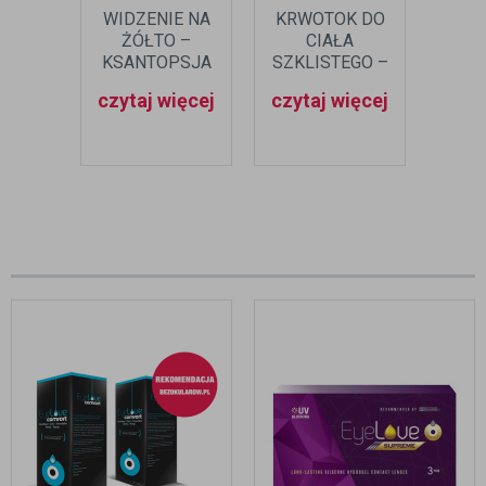
WIDZENIE NA
KRWOTOK DO
CZY
ŻÓŁTO –
CIAŁA
WIDZ
KSANTOPSJA
SZKLISTEGO –
TA
PRZYCZYNY,
czytaj więcej
czytaj więcej
czyt
OBJAWY I
LECZENIE