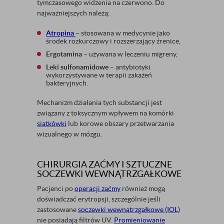
tymczasowego widzenia na czerwono. Do
najważniejszych należą:
Atropina
– stosowana w medycynie jako
środek rozkurczowy i rozszerzający źrenice,
Ergotamina
– używana w leczeniu migreny,
Leki sulfonamidowe
– antybiotyki
wykorzystywane w terapii zakażeń
bakteryjnych.
Mechanizm działania tych substancji jest
związany z toksycznym wpływem na komórki
siatkówki
lub korowe obszary przetwarzania
wizualnego w mózgu.
CHIRURGIA ZAĆMY I SZTUCZNE
SOCZEWKI WEWNĄTRZGAŁKOWE
Pacjenci po
operacji zaćmy
również mogą
doświadczać erytropsji, szczególnie jeśli
zastosowane
soczewki wewnątrzgałkowe (IOL)
nie posiadają filtrów UV.
Promieniowanie