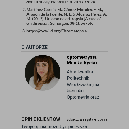
doi:10.1080/01658107.2020.1797824
Martínez García, M., Gómez Morales, F. M.,
Aragón de la Fuente, N. I., & Alcaraz Perez, A.
M. (2012). Un caso de eritropsia [A case of
erythropsia]. Semergen, 38(1), 56–59.
https://eyewiki.org/Chromatopsia
O AUTORZE
optometrysta
Monika Kyciak
Absolwentka
Politechniki
Wrocławskiej na
kierunku
Optometria oraz
wielu kursów branżowych. Specjalizuje
się w badaniu refrakcji wzroku oraz
kontaktologii, czyli dobieraniu
OPINIE KLIENTÓW
zobacz:
wszystkie opinie
soczewek kontaktowych miękkich. Od
Twoja opinia może być pierwsza.
ponad 10 lat pracuje w branży