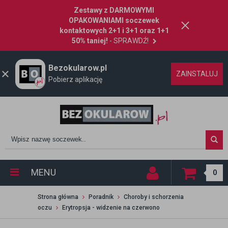
Zestawy z DARMOWYMI
OPAKOWANIAMI soczewek
kontaktowych 2+1 i 3+1 oraz 1+1
50% taniej!
- SPRAWDŹ!
Bezokularow.pl
ZAINSTALUJ
Pobierz aplikację
MENU
0
Strona główna
Poradnik
Choroby i schorzenia
oczu
Erytropsja - widzenie na czerwono