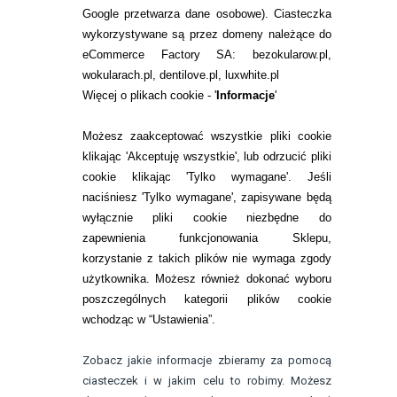
Google przetwarza dane osobowe
). Ciasteczka
WARUNKI ZAKUPÓW
wykorzystywane są przez domeny należące do
eCommerce Factory SA: bezokularow.pl,
O NAS
wokularach.pl, dentilove.pl, luxwhite.pl
RANKINGI SOCZEWEK
Więcej o plikach cookie - '
Informacje
'
SOCZEWKI KOLOROWE
Możesz zaakceptować wszystkie pliki cookie
Zwrot (odstąpienie od umowy)
klikając 'Akceptuję wszystkie', lub odrzucić pliki
cookie klikając 'Tylko wymagane'. Jeśli
ZMIEŃ USTAWIENIA ZGODY NA CIASTECZKA
naciśniesz 'Tylko wymagane', zapisywane będą
wyłącznie pliki cookie niezbędne do
KONTAKT
zapewnienia funkcjonowania Sklepu,
korzystanie z takich plików nie wymaga zgody
telefon:
22 113 44 42
użytkownika. Możesz również dokonać wyboru
poszczególnych kategorii plików cookie
telefon:
wchodząc w “Ustawienia”.
732 08 08 72
e-mail:
Zobacz jakie informacje zbieramy za pomocą
kontakt@bezokularow.pl
ciasteczek i w jakim celu to robimy. Możesz