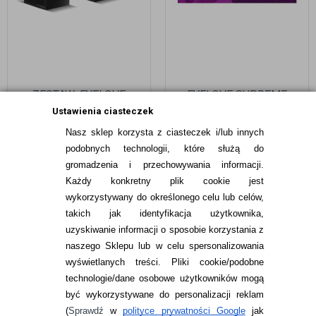
ZESTAW: EYELOVE
EYELOVE SUPREME
COMFORT 2X360 ML
LONG-LASTING 3 SZTUKI
Ustawienia ciasteczek
Nasz sklep korzysta z ciasteczek i/lub innych
59,48
pln
49,99
pln
podobnych technologii, które służą do
gromadzenia i przechowywania informacji.
Każdy konkretny plik cookie jest
wykorzystywany do określonego celu lub celów,
takich jak identyfikacja użytkownika,
uzyskiwanie informacji o sposobie korzystania z
naszego Sklepu lub w celu spersonalizowania
INFORMACJE KONTAKTOWE
wyświetlanych treści.
Pliki cookie/podobne
technologie/dane osobowe użytkowników mogą
JAK ZAMAWIAĆ?
być wykorzystywane do personalizacji reklam
ZWROTY I REKLAMACJA
(
Sprawdź
w
polityce prywatności Google
jak