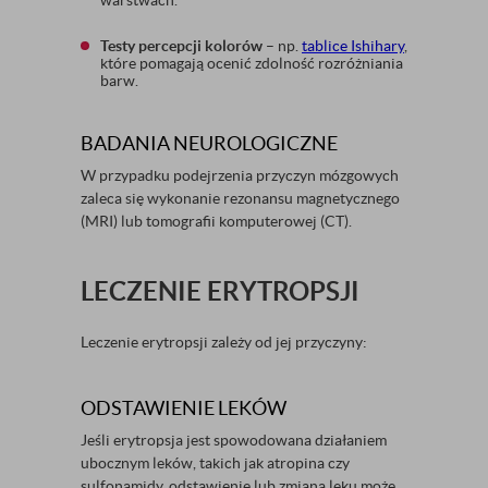
warstwach.
Testy percepcji kolorów
– np.
tablice Ishihary
,
które pomagają ocenić zdolność rozróżniania
barw.
BADANIA NEUROLOGICZNE
W przypadku podejrzenia przyczyn mózgowych
zaleca się wykonanie rezonansu magnetycznego
(MRI) lub tomografii komputerowej (CT).
LECZENIE ERYTROPSJI
Leczenie erytropsji zależy od jej przyczyny:
ODSTAWIENIE LEKÓW
Jeśli erytropsja jest spowodowana działaniem
ubocznym leków, takich jak atropina czy
sulfonamidy, odstawienie lub zmiana leku może