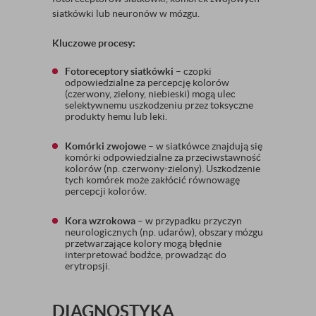
siatkówki lub neuronów w mózgu.
Kluczowe procesy:
Fotoreceptory siatkówki
– czopki
odpowiedzialne za percepcję kolorów
(czerwony, zielony, niebieski) mogą ulec
selektywnemu uszkodzeniu przez toksyczne
produkty hemu lub leki.
Komórki zwojowe
– w siatkówce znajdują się
komórki odpowiedzialne za przeciwstawność
kolorów (np. czerwony-zielony). Uszkodzenie
tych komórek może zakłócić równowagę
percepcji kolorów.
Kora wzrokowa
– w przypadku przyczyn
neurologicznych (np. udarów), obszary mózgu
przetwarzające kolory mogą błędnie
interpretować bodźce, prowadząc do
erytropsji.
DIAGNOSTYKA