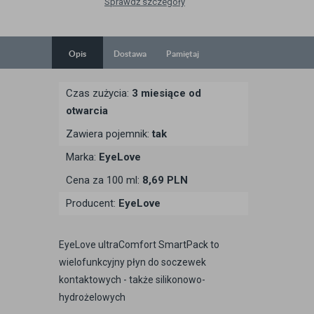
Sprawdź szczegóły
Opis
Dostawa
Pamiętaj
Czas zużycia:
3 miesiące od
otwarcia
Zawiera pojemnik:
tak
Marka:
EyeLove
Cena za 100 ml:
8,69 PLN
Producent:
EyeLove
EyeLove ultraComfort SmartPack to
wielofunkcyjny płyn do soczewek
kontaktowych - także silikonowo-
hydrożelowych