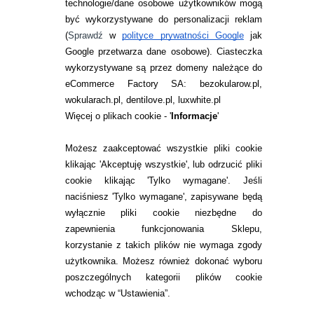
technologie/dane osobowe użytkowników mogą
JAK ZAMAWIAĆ?
być wykorzystywane do personalizacji reklam
ZWROTY I REKLAMACJA
(
Sprawdź
w
polityce prywatności Google
jak
Google przetwarza dane osobowe
). Ciasteczka
WARUNKI ZAKUPÓW
wykorzystywane są przez domeny należące do
eCommerce Factory SA: bezokularow.pl,
O NAS
wokularach.pl, dentilove.pl, luxwhite.pl
RANKINGI SOCZEWEK
Więcej o plikach cookie - '
Informacje
'
SOCZEWKI KOLOROWE
Możesz zaakceptować wszystkie pliki cookie
Zwrot (odstąpienie od umowy)
klikając 'Akceptuję wszystkie', lub odrzucić pliki
cookie klikając 'Tylko wymagane'. Jeśli
ZMIEŃ USTAWIENIA ZGODY NA CIASTECZKA
naciśniesz 'Tylko wymagane', zapisywane będą
wyłącznie pliki cookie niezbędne do
KONTAKT
zapewnienia funkcjonowania Sklepu,
korzystanie z takich plików nie wymaga zgody
telefon:
22 113 44 42
użytkownika. Możesz również dokonać wyboru
poszczególnych kategorii plików cookie
telefon:
wchodząc w “Ustawienia”.
732 08 08 72