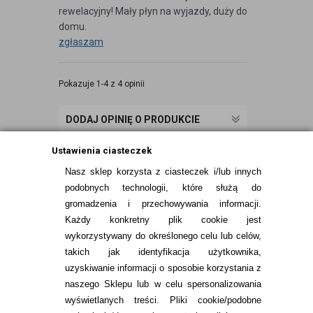
rewelacyjny! Mały płyn na wyjazdy, duży do
domu.
zgłaszam
Pokazuje 1-4 z 4 opinii
DODAJ OPINIĘ O PRODUKCIE
Ustawienia ciasteczek
Nasz sklep korzysta z ciasteczek i/lub innych
podobnych technologii, które służą do
gromadzenia i przechowywania informacji.
Każdy konkretny plik cookie jest
wykorzystywany do określonego celu lub celów,
takich jak identyfikacja użytkownika,
uzyskiwanie informacji o sposobie korzystania z
naszego Sklepu lub w celu spersonalizowania
INFORMACJE KONTAKTOWE
wyświetlanych treści.
Pliki cookie/podobne