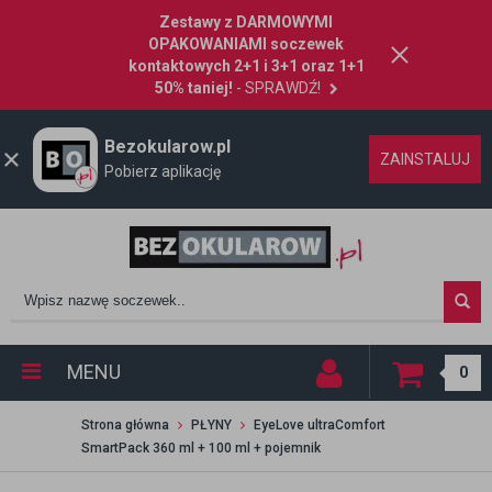
Zestawy z DARMOWYMI
OPAKOWANIAMI soczewek
kontaktowych 2+1 i 3+1 oraz 1+1
50% taniej!
- SPRAWDŹ!
Bezokularow.pl
ZAINSTALUJ
Pobierz aplikację
MENU
0
Strona główna
PŁYNY
EyeLove ultraComfort
SmartPack 360 ml + 100 ml + pojemnik