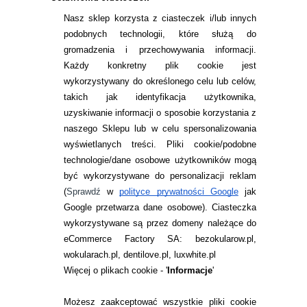
Nasz sklep korzysta z ciasteczek i/lub innych
99,99
pln
214,97
pln
podobnych technologii, które służą do
gromadzenia i przechowywania informacji.
Każdy konkretny plik cookie jest
wykorzystywany do określonego celu lub celów,
takich jak identyfikacja użytkownika,
uzyskiwanie informacji o sposobie korzystania z
naszego Sklepu lub w celu spersonalizowania
INFORMACJE KONTAKTOWE
wyświetlanych treści.
Pliki cookie/podobne
technologie/dane osobowe użytkowników mogą
JAK ZAMAWIAĆ?
być wykorzystywane do personalizacji reklam
ZWROTY I REKLAMACJA
(
Sprawdź
w
polityce prywatności Google
jak
Google przetwarza dane osobowe
). Ciasteczka
WARUNKI ZAKUPÓW
wykorzystywane są przez domeny należące do
eCommerce Factory SA: bezokularow.pl,
O NAS
wokularach.pl, dentilove.pl, luxwhite.pl
RANKINGI SOCZEWEK
Więcej o plikach cookie - '
Informacje
'
SOCZEWKI KOLOROWE
Możesz zaakceptować wszystkie pliki cookie