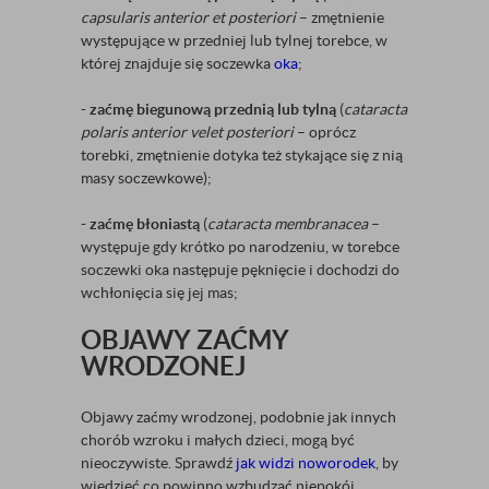
capsularis anterior et posteriori
– zmętnienie
występujące w przedniej lub tylnej torebce, w
której znajduje się soczewka
oka
;
-
zaćmę biegunową przednią lub tylną
(
cataracta
polaris anterior velet posteriori
– oprócz
torebki, zmętnienie dotyka też stykające się z nią
masy soczewkowe);
-
zaćmę błoniastą
(
cataracta membranacea
–
występuje gdy krótko po narodzeniu, w torebce
soczewki oka następuje pęknięcie i dochodzi do
wchłonięcia się jej mas;
OBJAWY ZAĆMY
WRODZONEJ
Objawy zaćmy wrodzonej, podobnie jak innych
chorób wzroku i małych dzieci, mogą być
nieoczywiste. Sprawdź
jak widzi noworodek
, by
wiedzieć co powinno wzbudzać niepokój