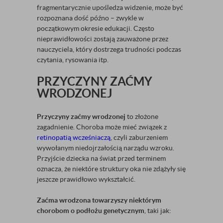
fragmentarycznie upośledza widzenie, może być
rozpoznana dość późno – zwykle w
początkowym okresie edukacji. Często
nieprawidłowości zostają zauważone przez
nauczyciela, który dostrzega trudności podczas
czytania, rysowania itp.
PRZYCZYNY ZAĆMY
WRODZONEJ
Przyczyny zaćmy wrodzonej
to złożone
zagadnienie. Choroba może mieć związek z
retinopatią wcześniaczą
, czyli zaburzeniem
wywołanym niedojrzałością narządu wzroku.
Przyjście dziecka na świat przed terminem
oznacza, że niektóre struktury oka nie zdążyły się
jeszcze prawidłowo wykształcić.
Zaćma wrodzona towarzyszy niektórym
chorobom o podłożu genetycznym
, taki jak: