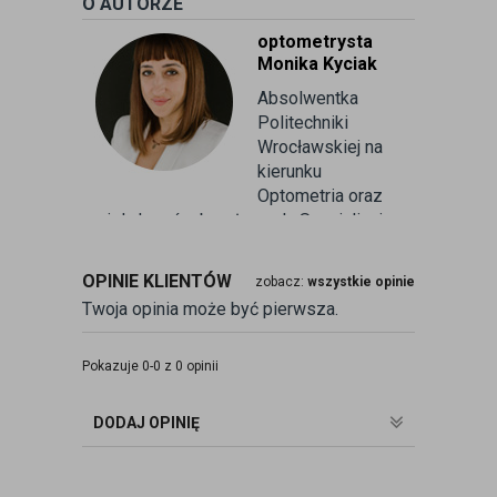
O AUTORZE
optometrysta
Monika Kyciak
Absolwentka
Politechniki
Wrocławskiej na
kierunku
Optometria oraz
wielu kursów branżowych. Specjalizuje
się w badaniu refrakcji wzroku oraz
kontaktologii, czyli dobieraniu
OPINIE KLIENTÓW
zobacz:
wszystkie opinie
soczewek kontaktowych miękkich. Od
Twoja opinia może być pierwsza.
ponad 10 lat pracuje w branży
związanej z korekcją wzroku jako
optometrysta pracujący w gabinecie.
Pokazuje 0-0 z 0 opinii
Pomaga pacjentom przeprowadzając
badania wad refrakcji, dobierając
DODAJ OPINIĘ
okulary oraz soczewki kontaktowe.
zobacz:
więcej wpisów autora