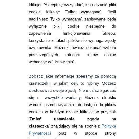
Zwrot (odstąpienie od umowy)
klikając 'Akceptuję wszystkie', lub odrzucić pliki
cookie klikając 'Tylko wymagane'. Jeśli
ZMIEŃ USTAWIENIA ZGODY NA CIASTECZKA
naciśniesz 'Tylko wymagane', zapisywane będą
wyłącznie pliki cookie niezbędne do
KONTAKT
zapewnienia funkcjonowania Sklepu,
korzystanie z takich plików nie wymaga zgody
telefon:
22 113 44 42
użytkownika. Możesz również dokonać wyboru
poszczególnych kategorii plików cookie
telefon:
wchodząc w “Ustawienia”.
732 08 08 72
e-mail:
Zobacz jakie informacje zbieramy za pomocą
kontakt@bezokularow.pl
ciasteczek i w jakim celu to robimy. Możesz
dostosować swoje zgody. Nie musisz zgadzać
się na wszystkie warianty.
Możesz określić
warunki przechowywania lub dostępu do plików
cookies w każdym czasie klikając w przycisk
'
Zmień ustawienia zgody na
ciasteczka
” znajdujący się na stronie z
Polityką
Prywatności
oraz w stopce strony