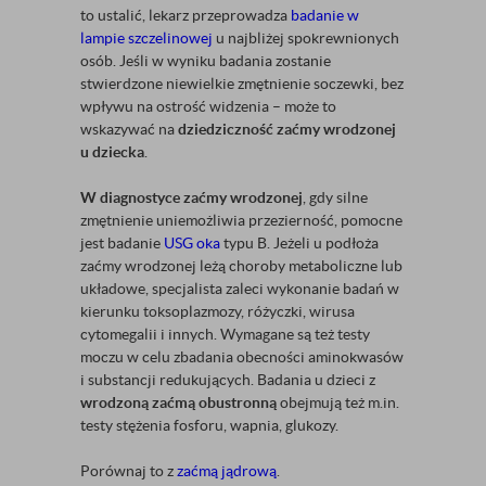
to ustalić, lekarz przeprowadza
badanie w
lampie szczelinowej
u najbliżej spokrewnionych
osób. Jeśli w wyniku badania zostanie
stwierdzone niewielkie zmętnienie soczewki, bez
wpływu na ostrość widzenia – może to
wskazywać na
dziedziczność zaćmy wrodzonej
u dziecka
.
W diagnostyce zaćmy wrodzonej
, gdy silne
zmętnienie uniemożliwia przezierność, pomocne
jest badanie
USG oka
typu B. Jeżeli u podłoża
zaćmy wrodzonej leżą choroby metaboliczne lub
układowe, specjalista zaleci wykonanie badań w
kierunku toksoplazmozy, różyczki, wirusa
cytomegalii i innych. Wymagane są też testy
moczu w celu zbadania obecności aminokwasów
i substancji redukujących. Badania u dzieci z
wrodzoną zaćmą obustronną
obejmują też m.in.
testy stężenia fosforu, wapnia, glukozy.
Porównaj to z
zaćmą jądrową
.