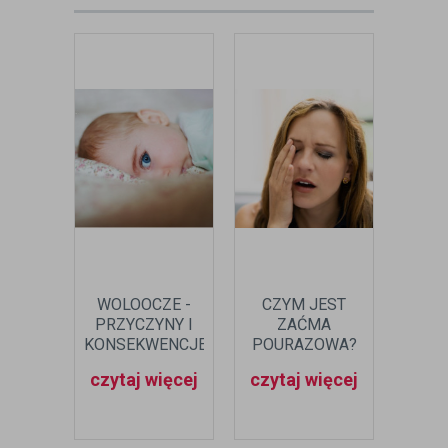
WOLOOCZE -
CZYM JEST
JA
PRZYCZYNY I
ZAĆMA
DZ
KONSEKWENCJE
POURAZOWA?
JAKIE
WADY
LE
czytaj więcej
czytaj więcej
czyt
ROZWOJOWEJ