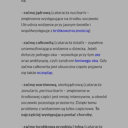
na:
-
zaćmę jądrową
(
cataracta nuclearis
–
zmętnienie występujące na środku soczewki.
Utrudnia widzenie przy jasnym świetle i
współwystępuje z
krótkowzrocznością
);
-
zaćmę całkowitą
(
cataracta totalis
– zupełnie
uniemożliwiająca widzenie u dziecka. Jeżeli
dotyczy jednego oka – wywołuje przy tym
zez
oraz amblyopię, czyli syndrom
leniwego oka
. Gdy
zaćma całkowita jest obuoczna często pojawia
się także
oczopląs
;
-
zaćmę warstwową
, okołojądrową (
cataracta
zonularis, perinuclearis
– zmętnienie w
środkowej części jest mniej intensywne, a obwód
soczewki pozostaje przezierny. Dzięki temu
problemy z widzeniem są tylko częściowe.
To
najczęściej występująca postać choroby
;
-
zaćmę torebkową przednią i tylną
(
cataracta