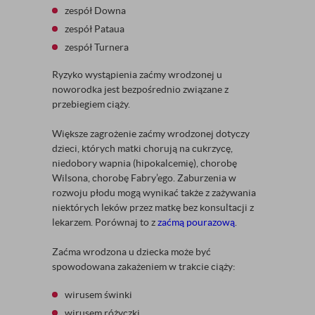
zespół Downa
zespół Pataua
zespół Turnera
Ryzyko wystąpienia zaćmy wrodzonej u
noworodka jest bezpośrednio związane z
przebiegiem ciąży.
Większe zagrożenie zaćmy wrodzonej dotyczy
dzieci, których matki chorują na cukrzycę,
niedobory wapnia (hipokalcemię), chorobę
Wilsona, chorobę Fabry’ego. Zaburzenia w
rozwoju płodu mogą wynikać także z zażywania
niektórych leków przez matkę bez konsultacji z
lekarzem. Porównaj to z
zaćmą pourazową
.
Zaćma wrodzona u dziecka może być
spowodowana zakażeniem w trakcie ciąży:
wirusem świnki
wirusem różyczki