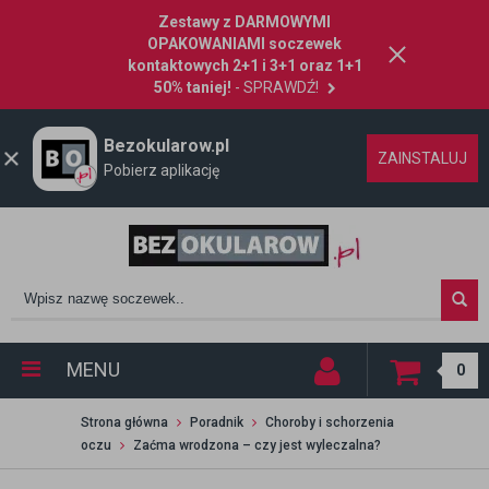
Zestawy z DARMOWYMI
OPAKOWANIAMI soczewek
kontaktowych 2+1 i 3+1 oraz 1+1
50% taniej!
- SPRAWDŹ!
Bezokularow.pl
ZAINSTALUJ
Pobierz aplikację
MENU
0
Strona główna
Poradnik
Choroby i schorzenia
oczu
Zaćma wrodzona – czy jest wyleczalna?