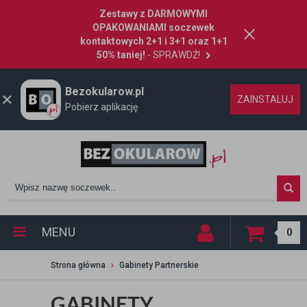
Zestawy z DARMOWYMI
OPAKOWANIAMI soczewek
kontaktowych 2+1 i 3+1 oraz 1+1
50% taniej!
- SPRAWDŹ!
Bezokularow.pl
ZAINSTALUJ
Pobierz aplikację
MENU
0
Strona główna
Gabinety Partnerskie
GABINETY