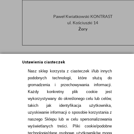
Paweł Kwiatkowski KONTRAST
ul. Kościuszki 14
Żory
Ustawienia ciasteczek
Nasz sklep korzysta z ciasteczek i/lub innych
podobnych technologii, które służą do
gromadzenia i przechowywania informacji.
*pakiet zależny od każdego gabinetu
Każdy konkretny plik cookie jest
wykorzystywany do określonego celu lub celów,
takich jak identyfikacja użytkownika,
uzyskiwanie informacji o sposobie korzystania z
naszego Sklepu lub w celu spersonalizowania
INFORMACJE KONTAKTOWE
wyświetlanych treści.
Pliki cookie/podobne
technologie/dane osobowe użytkowników mogą