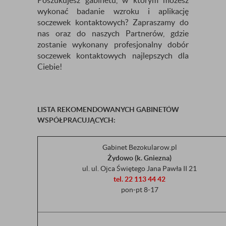
Poszukujesz gabinetu, w którym możesz
wykonać badanie wzroku i aplikację
soczewek kontaktowych? Zapraszamy do
nas oraz do naszych Partnerów, gdzie
zostanie wykonany profesjonalny dobór
soczewek kontaktowych najlepszych dla
Ciebie!
LISTA REKOMENDOWANYCH GABINETÓW
WSPÓŁPRACUJĄCYCH:
Gabinet Bezokularow.pl
Żydowo (k. Gniezna)
ul. ul. Ojca Świętego Jana Pawła II 21
tel. 22 113 44 42
pon-pt 8-17