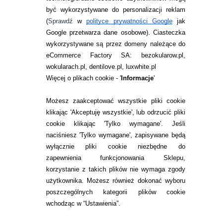
JAK ZAMAWIAĆ?
być wykorzystywane do personalizacji reklam
ZWROTY I REKLAMACJA
(
Sprawdź
w
polityce prywatności Google
jak
Google przetwarza dane osobowe
). Ciasteczka
WARUNKI ZAKUPÓW
wykorzystywane są przez domeny należące do
eCommerce Factory SA: bezokularow.pl,
O NAS
wokularach.pl, dentilove.pl, luxwhite.pl
RANKINGI SOCZEWEK
Więcej o plikach cookie - '
Informacje
'
SOCZEWKI KOLOROWE
Możesz zaakceptować wszystkie pliki cookie
Zwrot (odstąpienie od umowy)
klikając 'Akceptuję wszystkie', lub odrzucić pliki
cookie klikając 'Tylko wymagane'. Jeśli
ZMIEŃ USTAWIENIA ZGODY NA CIASTECZKA
naciśniesz 'Tylko wymagane', zapisywane będą
wyłącznie pliki cookie niezbędne do
KONTAKT
zapewnienia funkcjonowania Sklepu,
korzystanie z takich plików nie wymaga zgody
telefon:
22 113 44 42
użytkownika. Możesz również dokonać wyboru
poszczególnych kategorii plików cookie
telefon:
wchodząc w “Ustawienia”.
732 08 08 72