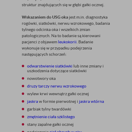
struktur znajdujących się w głębi gałki ocznej.
Wskazaniem do USG oka
jest m.in. diagnostyka
rogówki, siatkówki, nerwu wzrokowego, badania
tylnego odcinka oka i wszelkich zmian
patologicznych. Na to badanie są kierowani
pacjenci z objawem
leukokorii
. Badanie
wykonuje się w przypadku podejrzenia
następujących schorzeń:
odwarstwienie siatkówki
lub inne zmiany i
uszkodzenia dotyczące siatkówki
nowotwory oka
druzy tarczy nerwu wzrokowego
wylew krwi wewnątrz gałki ocznej
jaskra
w formie pierwotnej i
jaskra wtórna
garbiak tylny twardówki
zmętnienie ciała szklistego
stany zapalne gałki ocznej