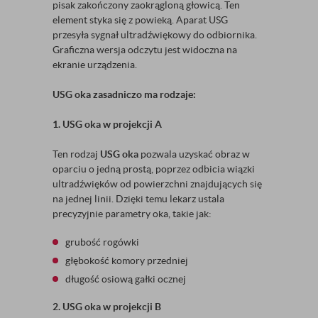
pisak zakończony zaokrągloną głowicą. Ten
element styka się z powieką. Aparat USG
przesyła sygnał ultradźwiękowy do odbiornika.
Graficzna wersja odczytu jest widoczna na
ekranie urządzenia.
USG oka zasadniczo ma rodzaje:
1. USG oka w projekcji A
Ten rodzaj
USG oka
pozwala uzyskać obraz w
oparciu o jedną prostą, poprzez odbicia wiązki
ultradźwięków od powierzchni znajdujących się
na jednej linii. Dzięki temu lekarz ustala
precyzyjnie parametry oka, takie jak:
grubość rogówki
głębokość komory przedniej
długość osiową gałki ocznej
2. USG oka w projekcji B