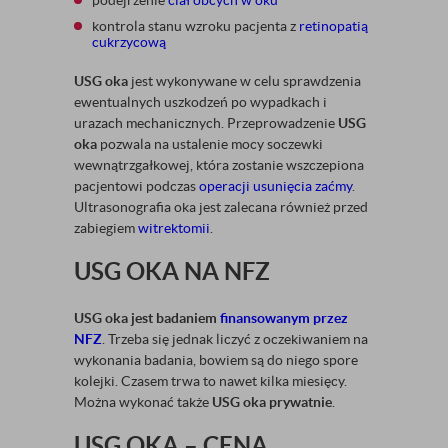
podejrzenie
ciał obcych w oku
kontrola stanu wzroku pacjenta z
retinopatią
cukrzycową
USG oka
jest wykonywane w celu sprawdzenia
ewentualnych uszkodzeń po wypadkach i
urazach mechanicznych. Przeprowadzenie
USG
oka
pozwala na ustalenie mocy soczewki
wewnątrzgałkowej, która zostanie wszczepiona
pacjentowi podczas
operacji usunięcia zaćmy
.
Ultrasonografia oka jest zalecana również przed
zabiegiem
witrektomii
.
USG OKA NA NFZ
USG oka
jest badaniem
finansowanym przez
NFZ
. Trzeba się jednak liczyć z oczekiwaniem na
wykonania badania, bowiem są do niego spore
kolejki. Czasem trwa to nawet kilka miesięcy.
Można wykonać także
USG oka prywatnie
.
USG OKA – CENA