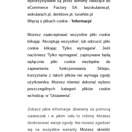
wykorzystywane są przez domeny należące do
eCommerce Factory SA: bezokularow.pl,
O NAS
wokularach.pl, dentilove.pl, luxwhite.pl
RANKINGI SOCZEWEK
Więcej o plikach cookie - '
Informacje
'
SOCZEWKI KOLOROWE
Możesz zaakceptować wszystkie pliki cookie
Zwrot (odstąpienie od umowy)
klikając 'Akceptuję wszystkie', lub odrzucić pliki
cookie klikając 'Tylko wymagane'. Jeśli
ZMIEŃ USTAWIENIA ZGODY NA CIASTECZKA
naciśniesz 'Tylko wymagane', zapisywane będą
wyłącznie pliki cookie niezbędne do
KONTAKT
zapewnienia funkcjonowania Sklepu,
korzystanie z takich plików nie wymaga zgody
telefon:
22 113 44 42
użytkownika. Możesz również dokonać wyboru
poszczególnych kategorii plików cookie
telefon:
wchodząc w “Ustawienia”.
732 08 08 72
e-mail:
Zobacz jakie informacje zbieramy za pomocą
kontakt@bezokularow.pl
ciasteczek i w jakim celu to robimy. Możesz
dostosować swoje zgody. Nie musisz zgadzać
się na wszystkie warianty.
Możesz określić