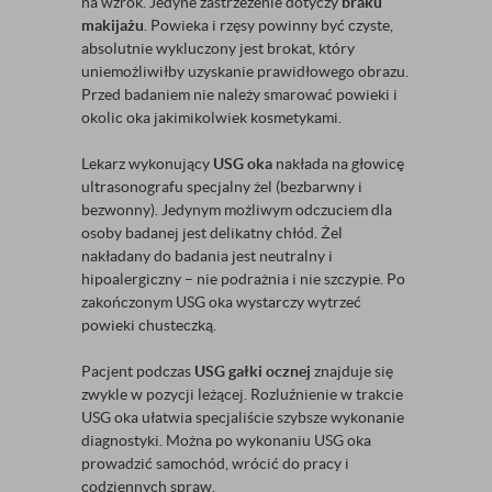
na wzrok. Jedyne zastrzeżenie dotyczy
braku
makijażu
. Powieka i rzęsy powinny być czyste,
absolutnie wykluczony jest brokat, który
uniemożliwiłby uzyskanie prawidłowego obrazu.
Przed badaniem nie należy smarować powieki i
okolic oka jakimikolwiek kosmetykami.
Lekarz wykonujący
USG oka
nakłada na głowicę
ultrasonografu specjalny żel (bezbarwny i
bezwonny). Jedynym możliwym odczuciem dla
osoby badanej jest delikatny chłód. Żel
nakładany do badania jest neutralny i
hipoalergiczny – nie podrażnia i nie szczypie. Po
zakończonym USG oka wystarczy wytrzeć
powieki chusteczką.
Pacjent podczas
USG gałki ocznej
znajduje się
zwykle w pozycji leżącej. Rozluźnienie w trakcie
USG oka ułatwia specjaliście szybsze wykonanie
diagnostyki. Można po wykonaniu USG oka
prowadzić samochód, wrócić do pracy i
codziennych spraw.