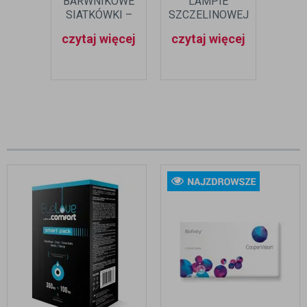
BARWNIKOWE
LAMPIE
BA
SIATKÓWKI –
SZCZELINOWEJ
OKUL
CO TO ZA
– NA CZYM
czytaj więcej
czytaj więcej
czyt
CHOROBA?
POLEGA?