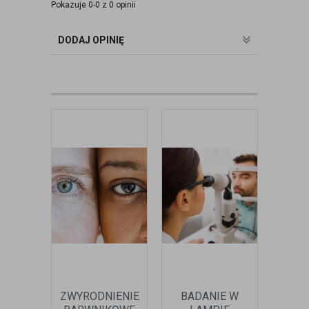
optometrysta pracujący w gabinecie.
Pokazuje 0-0 z 0 opinii
Pomaga pacjentom przeprowadzając
badania wad refrakcji, dobierając
DODAJ OPINIĘ
okulary oraz soczewki kontaktowe.
zobacz:
więcej wpisów autora
ZWYRODNIENIE
BADANIE W
CHEI