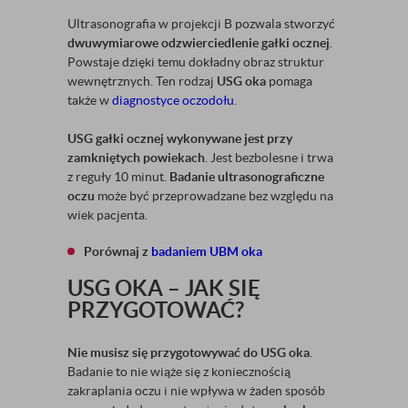
Ultrasonografia w projekcji B pozwala stworzyć
dwuwymiarowe odzwierciedlenie gałki ocznej
.
Powstaje dzięki temu dokładny obraz struktur
wewnętrznych. Ten rodzaj
USG oka
pomaga
także w
diagnostyce oczodołu
.
USG gałki ocznej
wykonywane jest przy
zamkniętych powiekach
. Jest bezbolesne i trwa
z reguły 10 minut.
Badanie ultrasonograficzne
oczu
może być przeprowadzane bez względu na
wiek pacjenta.
Porównaj z
badaniem UBM oka
USG OKA – JAK SIĘ
PRZYGOTOWAĆ?
Nie musisz się przygotowywać do USG oka
.
Badanie to nie wiąże się z koniecznością
zakraplania oczu i nie wpływa w żaden sposób