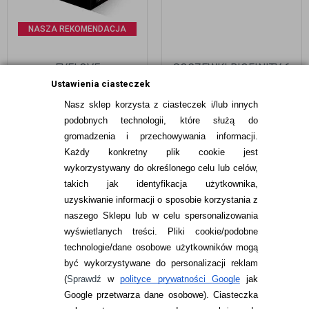
NASZA REKOMENDACJA
EYELOVE
SOCZEWKI BIOFINITY 6
ULTRACOMFORT
SZT.
Ustawienia ciasteczek
SMARTPACK 360 ML +
Nasz sklep korzysta z ciasteczek i/lub innych
100 ML + POJEMNIK
39,99
pln
93,99
pln
podobnych technologii, które służą do
gromadzenia i przechowywania informacji.
Każdy konkretny plik cookie jest
wykorzystywany do określonego celu lub celów,
takich jak identyfikacja użytkownika,
uzyskiwanie informacji o sposobie korzystania z
naszego Sklepu lub w celu spersonalizowania
INFORMACJE KONTAKTOWE
wyświetlanych treści.
Pliki cookie/podobne
technologie/dane osobowe użytkowników mogą
JAK ZAMAWIAĆ?
być wykorzystywane do personalizacji reklam
ZWROTY I REKLAMACJA
(
Sprawdź
w
polityce prywatności Google
jak
Google przetwarza dane osobowe
). Ciasteczka
WARUNKI ZAKUPÓW