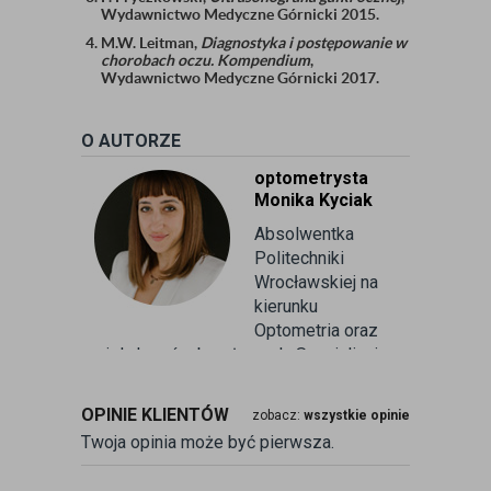
Wydawnictwo Medyczne Górnicki 2015.
M.W. Leitman,
Diagnostyka i postępowanie w
chorobach oczu. Kompendium
,
Wydawnictwo Medyczne Górnicki 2017.
O AUTORZE
optometrysta
Monika Kyciak
Absolwentka
Politechniki
Wrocławskiej na
kierunku
Optometria oraz
wielu kursów branżowych. Specjalizuje
się w badaniu refrakcji wzroku oraz
kontaktologii, czyli dobieraniu
OPINIE KLIENTÓW
zobacz:
wszystkie opinie
soczewek kontaktowych miękkich. Od
Twoja opinia może być pierwsza.
ponad 10 lat pracuje w branży
związanej z korekcją wzroku jako