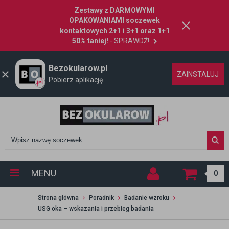
Zestawy z DARMOWYMI
OPAKOWANIAMI soczewek
kontaktowych 2+1 i 3+1 oraz 1+1
50% taniej!
- SPRAWDŹ!
Bezokularow.pl
ZAINSTALUJ
Pobierz aplikację
MENU
0
Strona główna
Poradnik
Badanie wzroku
USG oka – wskazania i przebieg badania