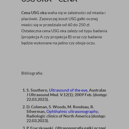
Cena USG oka
waha się w zależności od miasta i
placówki. Zazwyczaj koszt USG gałki ocznej
mieści się w przedziale od 60 do 250 zł.
Ostateczna cena USG oka zależy od typu badania
(projekcja A czy projekcja B) oraz czy badanie
będzie wykonane na jedno czy oboje oczu.
Bibliografia:
S. Southern,
Ultrasound of the eye
, Australas
J Ultrasound Med. V.12(1); 2009 Feb. (dostęp:
22.03.2023).
D. Coleman, S. Woods, M. Rondeau, R.
Silverman,
Ophthalmic ultrasonography
,
Radiologic clinics of North America (dostęp:
22.03.2023).
P. Fryczkowski,
Ultrasonografia gałki ocznej
,