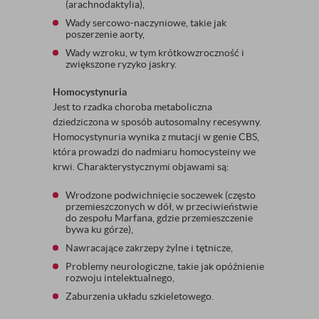
(arachnodaktylia),
Wady sercowo-naczyniowe, takie jak
poszerzenie aorty,
Wady wzroku, w tym krótkowzroczność i
zwiększone ryzyko jaskry.
Homocystynuria
Jest to rzadka choroba metaboliczna
dziedziczona w sposób autosomalny recesywny.
Homocystynuria wynika z mutacji w genie CBS,
która prowadzi do nadmiaru homocysteiny we
krwi. Charakterystycznymi objawami są:
Wrodzone podwichnięcie soczewek (często
przemieszczonych w dół, w przeciwieństwie
do zespołu Marfana, gdzie przemieszczenie
bywa ku górze),
Nawracające zakrzepy żylne i tętnicze,
Problemy neurologiczne, takie jak opóźnienie
rozwoju intelektualnego,
Zaburzenia układu szkieletowego.