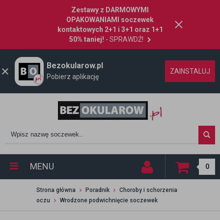
Zestawy z DARMOWYMI
OPAKOWANIAMI soczewek
kontaktowych 2+1 i 3+1 oraz 1+1
50% taniej!
- SPRAWDŹ!
Bezokularow.pl
ZAINSTALUJ
Pobierz aplikację
MENU
0
Strona główna
Poradnik
Choroby i schorzenia
oczu
Wrodzone podwichnięcie soczewek