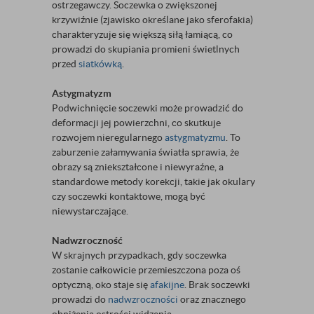
ostrzegawczy. Soczewka o zwiększonej
krzywiźnie (zjawisko określane jako sferofakia)
charakteryzuje się większą siłą łamiącą, co
prowadzi do skupiania promieni świetlnych
przed
siatkówką
.
Astygmatyzm
Podwichnięcie soczewki może prowadzić do
deformacji jej powierzchni, co skutkuje
rozwojem nieregularnego
astygmatyzmu
. To
zaburzenie załamywania światła sprawia, że
obrazy są zniekształcone i niewyraźne, a
standardowe metody korekcji, takie jak okulary
czy soczewki kontaktowe, mogą być
niewystarczające.
Nadwzroczność
W skrajnych przypadkach, gdy soczewka
zostanie całkowicie przemieszczona poza oś
optyczną, oko staje się
afakijne
. Brak soczewki
prowadzi do
nadwzroczności
oraz znacznego