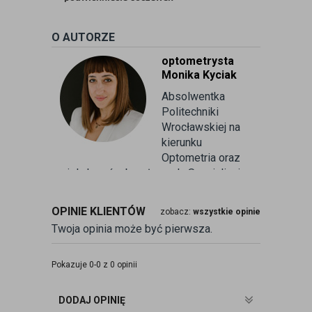
O AUTORZE
optometrysta
Monika Kyciak
Absolwentka
Politechniki
Wrocławskiej na
kierunku
Optometria oraz
wielu kursów branżowych. Specjalizuje
się w badaniu refrakcji wzroku oraz
kontaktologii, czyli dobieraniu
OPINIE KLIENTÓW
zobacz:
wszystkie opinie
soczewek kontaktowych miękkich. Od
Twoja opinia może być pierwsza.
ponad 10 lat pracuje w branży
związanej z korekcją wzroku jako
optometrysta pracujący w gabinecie.
Pokazuje 0-0 z 0 opinii
Pomaga pacjentom przeprowadzając
badania wad refrakcji, dobierając
DODAJ OPINIĘ
okulary oraz soczewki kontaktowe.