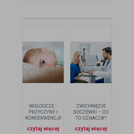
zobacz:
więcej wpisów autora
WOLOOCZE -
ZWICHNIĘCIE
Z
PRZYCZYNY I
SOCZEWKI – CO
WRO
KONSEKWENCJE
TO OZNACZA?
CZ
WADY
WYL
czytaj więcej
czytaj więcej
czyt
ROZWOJOWEJ