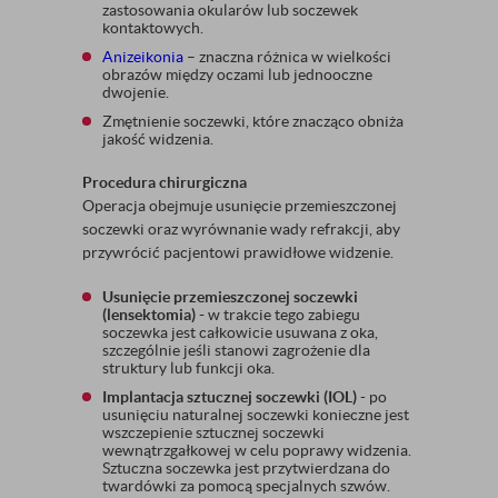
zastosowania okularów lub soczewek
kontaktowych.
Anizeikonia
– znaczna różnica w wielkości
obrazów między oczami lub jednooczne
dwojenie.
Zmętnienie soczewki, które znacząco obniża
jakość widzenia.
Procedura chirurgiczna
Operacja obejmuje usunięcie przemieszczonej
soczewki oraz wyrównanie wady refrakcji, aby
przywrócić pacjentowi prawidłowe widzenie.
Usunięcie przemieszczonej soczewki
(lensektomia) -
w trakcie tego zabiegu
soczewka jest całkowicie usuwana z oka,
szczególnie jeśli stanowi zagrożenie dla
struktury lub funkcji oka.
Implantacja sztucznej soczewki (IOL)
- po
usunięciu naturalnej soczewki konieczne jest
wszczepienie sztucznej soczewki
wewnątrzgałkowej w celu poprawy widzenia.
Sztuczna soczewka jest przytwierdzana do
twardówki za pomocą specjalnych szwów.