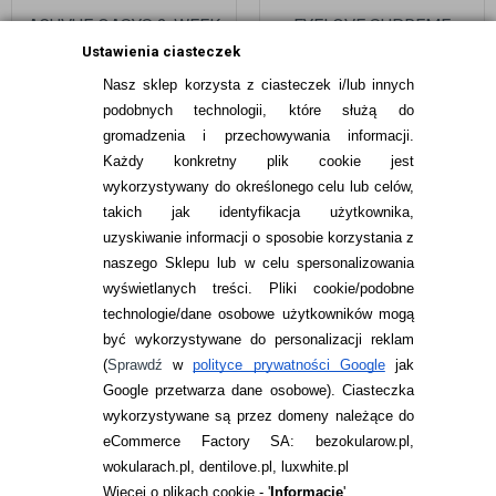
ACUVUE OASYS 2-WEEK
EYELOVE SUPREME
6 SZT. + EYELOVE
LONG-LASTING 3 SZTUKI
Ustawienia ciasteczek
NATURAL+ 400 ML
Nasz sklep korzysta z ciasteczek i/lub innych
103,49
pln
49,99
pln
podobnych technologii, które służą do
gromadzenia i przechowywania informacji.
Każdy konkretny plik cookie jest
wykorzystywany do określonego celu lub celów,
takich jak identyfikacja użytkownika,
uzyskiwanie informacji o sposobie korzystania z
naszego Sklepu lub w celu spersonalizowania
INFORMACJE KONTAKTOWE
wyświetlanych treści.
Pliki cookie/podobne
technologie/dane osobowe użytkowników mogą
JAK ZAMAWIAĆ?
być wykorzystywane do personalizacji reklam
ZWROTY I REKLAMACJA
(
Sprawdź
w
polityce prywatności Google
jak
Google przetwarza dane osobowe
). Ciasteczka
WARUNKI ZAKUPÓW
wykorzystywane są przez domeny należące do
eCommerce Factory SA: bezokularow.pl,
O NAS
wokularach.pl, dentilove.pl, luxwhite.pl
RANKINGI SOCZEWEK
Więcej o plikach cookie - '
Informacje
'