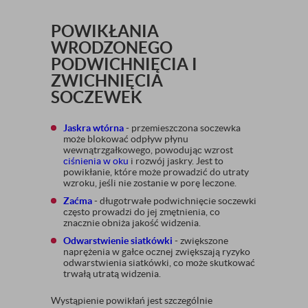
POWIKŁANIA
WRODZONEGO
PODWICHNIĘCIA I
ZWICHNIĘCIA
SOCZEWEK
Jaskra wtórna
- przemieszczona soczewka
może blokować odpływ płynu
wewnątrzgałkowego, powodując wzrost
ciśnienia w oku
i rozwój jaskry. Jest to
powikłanie, które może prowadzić do utraty
wzroku, jeśli nie zostanie w porę leczone.
Zaćma
- długotrwałe podwichnięcie soczewki
często prowadzi do jej zmętnienia, co
znacznie obniża jakość widzenia.
Odwarstwienie siatkówki
- zwiększone
naprężenia w gałce ocznej zwiększają ryzyko
odwarstwienia siatkówki, co może skutkować
trwałą utratą widzenia.
Wystąpienie powikłań jest szczególnie