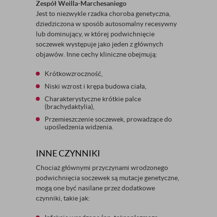
Zespół Weilla-Marchesaniego
Jest to niezwykle rzadka choroba genetyczna,
dziedziczona w sposób autosomalny recesywny
lub dominujący, w której podwichnięcie
soczewek występuje jako jeden z głównych
objawów. Inne cechy kliniczne obejmują:
Krótkowzroczność,
Niski wzrost i krępa budowa ciała,
Charakterystyczne krótkie palce
(brachydaktylia),
Przemieszczenie soczewek, prowadzące do
upośledzenia widzenia.
INNE CZYNNIKI
Chociaż głównymi przyczynami wrodzonego
podwichnięcia soczewek są mutacje genetyczne,
mogą one być nasilane przez dodatkowe
czynniki, takie jak: