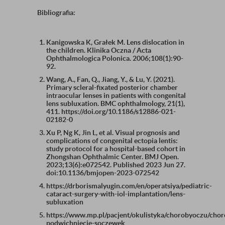
Bibliografia:
Kanigowska K, Grałek M. Lens dislocation in
the children. Klinika Oczna / Acta
Ophthalmologica Polonica. 2006;108(1):90-
92.
Wang, A., Fan, Q., Jiang, Y., & Lu, Y. (2021).
Primary scleral-fixated posterior chamber
intraocular lenses in patients with congenital
lens subluxation. BMC ophthalmology, 21(1),
411. https://doi.org/10.1186/s12886-021-
02182-0
Xu P, Ng K, Jin L, et al. Visual prognosis and
complications of congenital ectopia lentis:
study protocol for a hospital-based cohort in
Zhongshan Ophthalmic Center. BMJ Open.
2023;13(6):e072542. Published 2023 Jun 27.
doi:10.1136/bmjopen-2023-072542
https://drborismalyugin.com/en/operatsiya/pediatric-
cataract-surgery-with-iol-implantation/lens-
subluxation
https://www.mp.pl/pacjent/okulistyka/chorobyoczu/ch
podwichniecie-soczewek