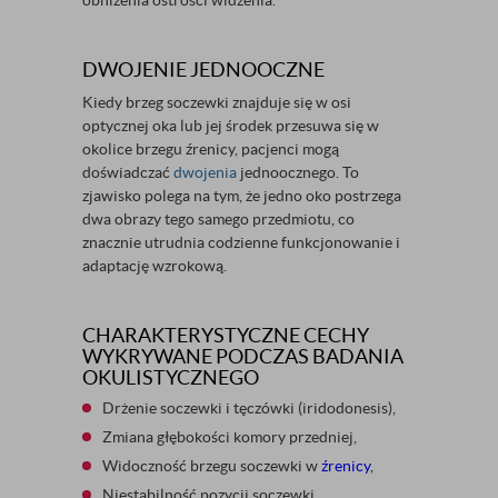
obniżenia ostrości widzenia.
DWOJENIE JEDNOOCZNE
Kiedy brzeg soczewki znajduje się w osi
optycznej oka lub jej środek przesuwa się w
okolice brzegu źrenicy, pacjenci mogą
doświadczać
dwojenia
jednoocznego. To
zjawisko polega na tym, że jedno oko postrzega
dwa obrazy tego samego przedmiotu, co
znacznie utrudnia codzienne funkcjonowanie i
adaptację wzrokową.
CHARAKTERYSTYCZNE CECHY
WYKRYWANE PODCZAS BADANIA
OKULISTYCZNEGO
Drżenie soczewki i tęczówki (iridodonesis),
Zmiana głębokości komory przedniej,
Widoczność brzegu soczewki w
źrenicy
,
Niestabilność pozycji soczewki.