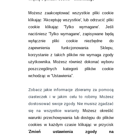
SOCZEWKI KOLOROWE
Możesz zaakceptować wszystkie pliki cookie
Zwrot (odstąpienie od umowy)
klikając 'Akceptuję wszystkie', lub odrzucić pliki
cookie klikając 'Tylko wymagane'. Jeśli
ZMIEŃ USTAWIENIA ZGODY NA CIASTECZKA
naciśniesz 'Tylko wymagane', zapisywane będą
wyłącznie pliki cookie niezbędne do
KONTAKT
zapewnienia funkcjonowania Sklepu,
korzystanie z takich plików nie wymaga zgody
telefon:
22 113 44 42
użytkownika. Możesz również dokonać wyboru
poszczególnych kategorii plików cookie
telefon:
wchodząc w “Ustawienia”.
732 08 08 72
e-mail:
Zobacz jakie informacje zbieramy za pomocą
kontakt@bezokularow.pl
ciasteczek i w jakim celu to robimy. Możesz
dostosować swoje zgody. Nie musisz zgadzać
się na wszystkie warianty.
Możesz określić
warunki przechowywania lub dostępu do plików
cookies w każdym czasie klikając w przycisk
'
Zmień ustawienia zgody na