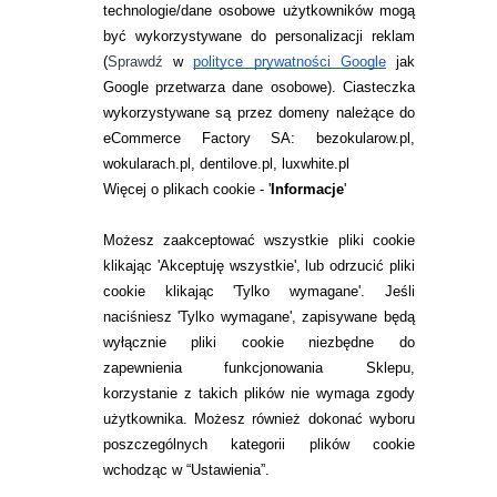
technologie/dane osobowe użytkowników mogą
JAK ZAMAWIAĆ?
być wykorzystywane do personalizacji reklam
ZWROTY I REKLAMACJA
(
Sprawdź
w
polityce prywatności Google
jak
Google przetwarza dane osobowe
). Ciasteczka
WARUNKI ZAKUPÓW
wykorzystywane są przez domeny należące do
eCommerce Factory SA: bezokularow.pl,
O NAS
wokularach.pl, dentilove.pl, luxwhite.pl
RANKINGI SOCZEWEK
Więcej o plikach cookie - '
Informacje
'
SOCZEWKI KOLOROWE
Możesz zaakceptować wszystkie pliki cookie
Zwrot (odstąpienie od umowy)
klikając 'Akceptuję wszystkie', lub odrzucić pliki
cookie klikając 'Tylko wymagane'. Jeśli
ZMIEŃ USTAWIENIA ZGODY NA CIASTECZKA
naciśniesz 'Tylko wymagane', zapisywane będą
wyłącznie pliki cookie niezbędne do
KONTAKT
zapewnienia funkcjonowania Sklepu,
korzystanie z takich plików nie wymaga zgody
telefon:
22 113 44 42
użytkownika. Możesz również dokonać wyboru
poszczególnych kategorii plików cookie
telefon:
wchodząc w “Ustawienia”.
732 08 08 72