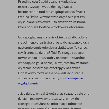
Przednia część gałki ocznej składa się z
przezroczystej i wypukłej rogówki, a
bezpośrednio pod nią znajduje się tęczówka i
źrenica. Tylna, wewnętrzna część oka jest zaś
wyściełana siatkówką – to światłoczuła błona,
która odbiera bodźce wzrokowe z otoczenia.
Gdy spoglądamy na jakiś obiekt, światło odbija
się od niego oraz trafia prosto do naszego oka, a
następnie ogniskuje się na siatkówce. Tak więc,
czy źrenica to dziura? Tak! To swego rodzaju
otwór w oku, przez który promienie świetlne
wpadają do gałki ocznej, a my jesteśmy w stanie
wyraźnie postrzegać otaczający nas świat.
Dodatkowo może wiele powiedzieć o stanie
zdrowia oczu. Zobacz,
o czym informuje nas
wygląd źrenic
.
Jak działa źrenica? Zwęża oraz rozszerza się ona
dzięki mięśniowi zwieraczowi źrenicy, do
którego przesyłane są informacje odnośnie
natężenia światła. Gdy jest ciemno, źrenica