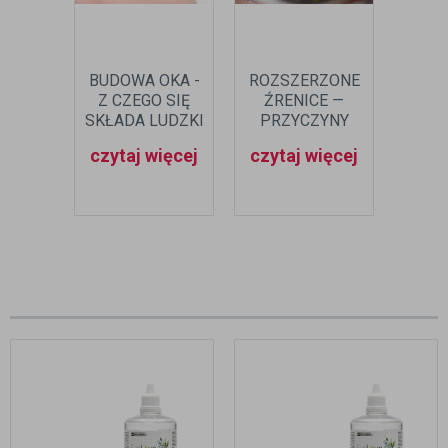
BUDOWA OKA -
ROZSZERZONE
ILE
Z CZEGO SIĘ
ŹRENICE —
PRZ
SKŁADA LUDZKI
PRZYCZYNY
LUDZ
NARZĄD
czytaj więcej
czytaj więcej
czyt
WZROKU?