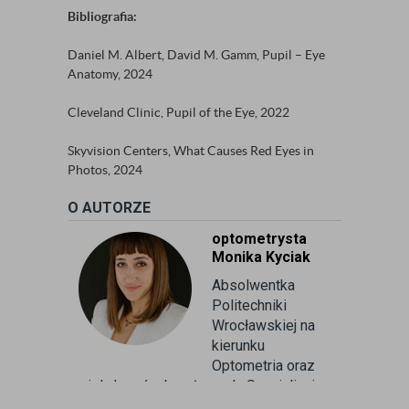
Bibliografia:
Daniel M. Albert, David M. Gamm, Pupil – Eye
Anatomy, 2024
Cleveland Clinic, Pupil of the Eye, 2022
Skyvision Centers, What Causes Red Eyes in
Photos, 2024
O AUTORZE
optometrysta
Monika Kyciak
Absolwentka
Politechniki
Wrocławskiej na
kierunku
Optometria oraz
wielu kursów branżowych. Specjalizuje
się w badaniu refrakcji wzroku oraz