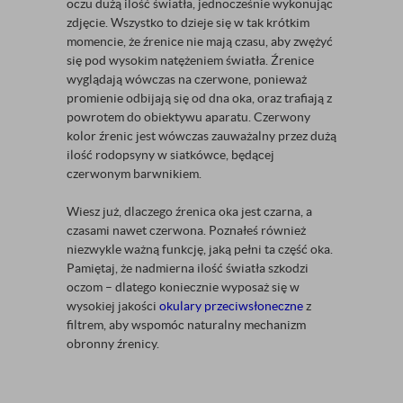
oczu dużą ilość światła, jednocześnie wykonując
zdjęcie. Wszystko to dzieje się w tak krótkim
momencie, że źrenice nie mają czasu, aby zwężyć
się pod wysokim natężeniem światła. Źrenice
wyglądają wówczas na czerwone, ponieważ
promienie odbijają się od dna oka, oraz trafiają z
powrotem do obiektywu aparatu. Czerwony
kolor źrenic jest wówczas zauważalny przez dużą
ilość rodopsyny w siatkówce, będącej
czerwonym barwnikiem.
Wiesz już, dlaczego źrenica oka jest czarna, a
czasami nawet czerwona. Poznałeś również
niezwykle ważną funkcję, jaką pełni ta część oka.
Pamiętaj, że nadmierna ilość światła szkodzi
oczom – dlatego koniecznie wyposaż się w
wysokiej jakości
okulary przeciwsłoneczne
z
filtrem, aby wspomóc naturalny mechanizm
obronny źrenicy.