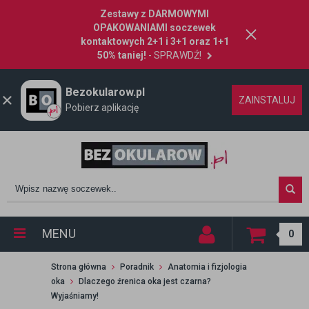
Zestawy z DARMOWYMI
OPAKOWANIAMI soczewek
kontaktowych 2+1 i 3+1 oraz 1+1
50% taniej!
- SPRAWDŹ!
Bezokularow.pl
ZAINSTALUJ
Pobierz aplikację
MENU
0
Strona główna
Poradnik
Anatomia i fizjologia
oka
Dlaczego źrenica oka jest czarna?
Wyjaśniamy!