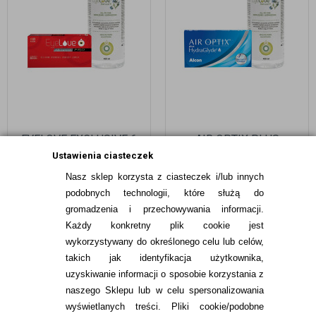
EYELOVE EXCLUSIVE 6
AIR OPTIX PLUS
SZT. + EYELOVE
HYDRAGLYDE 6 SZT. +
Ustawienia ciasteczek
NATURAL+ 400 ML
EYELOVE NATURAL+ 400
Nasz sklep korzysta z ciasteczek i/lub innych
ML
116,99
pln
125,99
pln
podobnych technologii, które służą do
gromadzenia i przechowywania informacji.
Każdy konkretny plik cookie jest
wykorzystywany do określonego celu lub celów,
takich jak identyfikacja użytkownika,
uzyskiwanie informacji o sposobie korzystania z
naszego Sklepu lub w celu spersonalizowania
INFORMACJE KONTAKTOWE
wyświetlanych treści.
Pliki cookie/podobne