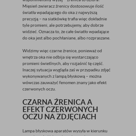
Mięsień zwieracz źrenicy dostosowuje ilość
światła wpadającego do oka z najwyższą
precyzją – na siatkówkę trafia więc dokładnie
tyle promieni, ale potrzebujemy, aby dobrze
widzieć. Oznacza to, że całe światło wpadające
do oka jest albo pochłaniane, albo rozpraszane.
Widzimy więc czarne źrenice, ponieważ od
wnętrza oka nie odbija się wystarczająco
promieni świetlnych, aby rozjaśnić tę część.
Inaczej sytuacja wygląda zaś w przypadku zdjęć
wykonywanych z lampą błyskową – można
wówczas zauważyć fenomen znany jako efekt
czerwonych oczu.
CZARNA ŹRENICA A
EFEKT CZERWONYCH
OCZU NA ZDJĘCIACH
Lampa błyskowa aparatów wysyła w kierunku