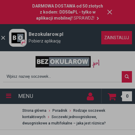
DARMOWA DOSTAWA od 50 złotych
z kodem: DD50aPL - tylko w
aplikacji mobilnej!
SPRAWDŹ!
Bezokularow.pl
ZAINSTALUJ
Pobierz aplikację
MENU
0
Strona główna
Poradnik
Rodzaje soczewek
kontaktowych
Soczewki jednoogniskowe,
dwuogniskowe a multifokalne – jaka jest różnica?