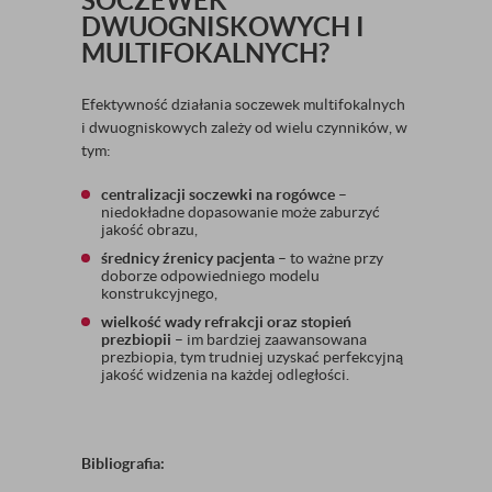
SOCZEWEK
DWUOGNISKOWYCH I
MULTIFOKALNYCH?
Efektywność działania soczewek multifokalnych
i dwuogniskowych zależy od wielu czynników, w
tym:
centralizacji soczewki na rogówce
–
niedokładne dopasowanie może zaburzyć
jakość obrazu,
średnicy źrenicy pacjenta
– to ważne przy
doborze odpowiedniego modelu
konstrukcyjnego,
wielkość wady refrakcji oraz stopień
prezbiopii
– im bardziej zaawansowana
prezbiopia, tym trudniej uzyskać perfekcyjną
jakość widzenia na każdej odległości.
Bibliografia: