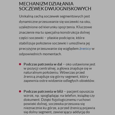
MECHANIZM DZIAŁANIA
SOCZEWEK DWUOGNISKOWYCH
Unikalną cechą soczewek segmentowych jest
dynamiczne przesuwanie się soczewki na oku,
uzależnione od kierunku spojrzenia. Kluczowe
znaczenie ma tu specjalna konstrukcja dolnej
części soczewki – płaskie podcięcie, które
stabilizuje położenie soczewki i umożliwia jej
precyzyjne przesuwanie się względem
źrenicy
w
odpowiednich momentach.
Podczas patrzenia w dal
– oko ustawione jest
w pozycji centralnej, a głowa znajduje się w
naturalnym położeniu. Wówczas przed
źrenicą znajduje się górny segment, który
zapewnia ostre widzenie odległych obiektów.
Podczas patrzenia w bliż
– pacjent opuszcza
wzrok, np. spoglądając na telefon, książkę czy
dokument. Dzięki fizjologicznemu ruchowi
powieki dolnej, soczewka przesuwa się
nieznacznie ku górze, a przed źrenicą pojawia
się dolny segment, zawierający addycję do