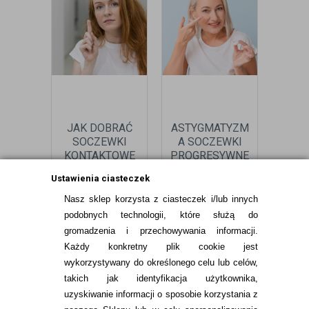
JAK DOBRAĆ
ASTYGMATYZM
R
SOCZEWKI
A SOCZEWKI
SO
KONTAKTOWE
PROGRESYWNE
KONT
PRZY
- K
czytaj więcej
czytaj więcej
czyt
Ustawienia ciasteczek
ASTYGMATYZMIE?
PORADNIK
Nasz sklep korzysta z ciasteczek i/lub innych
podobnych technologii, które służą do
gromadzenia i przechowywania informacji.
Każdy konkretny plik cookie jest
wykorzystywany do określonego celu lub celów,
takich jak identyfikacja użytkownika,
uzyskiwanie informacji o sposobie korzystania z