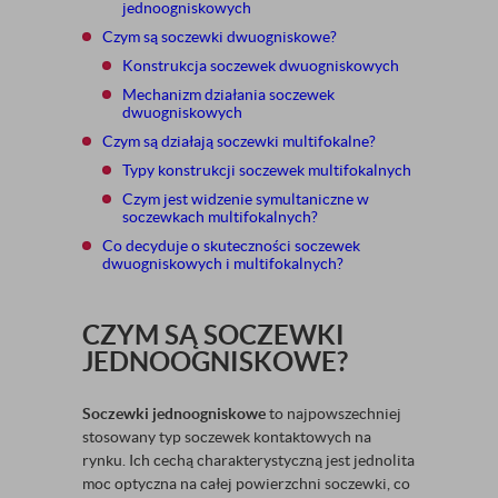
jednoogniskowych
Czym są soczewki dwuogniskowe?
Konstrukcja soczewek dwuogniskowych
Mechanizm działania soczewek
dwuogniskowych
Czym są działają soczewki multifokalne?
Typy konstrukcji soczewek multifokalnych
Czym jest widzenie symultaniczne w
soczewkach multifokalnych?
Co decyduje o skuteczności soczewek
dwuogniskowych i multifokalnych?
CZYM SĄ SOCZEWKI
JEDNOOGNISKOWE?
Soczewki jednoogniskowe
to najpowszechniej
stosowany typ soczewek kontaktowych na
rynku. Ich cechą charakterystyczną jest jednolita
moc optyczna na całej powierzchni soczewki, co