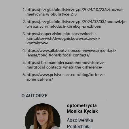
https://przegladokulistyczny.pl/2024/10/23/sztuczna-
medycyna-w-okulistyce-2-3
https://przegladokulistyczny.pl/2024/07/03/monowizja-
w-roznych-metodach-korekcji-prezbiopii
https://coopervision.pl/o-soczewkach-
kontaktowych/dwuogniskowe-soczewki-
kontaktowe
https://www.allaboutvision.com/eyewear/contact-
lenses/conditions/bifocal-contacts/
https://chromamodern.com/monovision-vs-
multifocal-contacts-whats-the-difference/
https://www.pristyncare.com/blog/toric-vs-
spherical-lens/
O AUTORZE
optometrysta
Monika Kyciak
Absolwentka
Politechniki