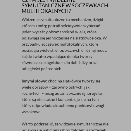
SYMULTANICZNE W SOCZEWKACH
MULTIFOKALNYCH?
Widzenie symultaniczne to mechanizm, dzięki
któremu mózg potrafi selektywnie wybierać
jeden wyraźny obraz spośród wielu, które
pojawiają się jednocześnie na siatkówce oka. W
przypadku soczewek multifokalnych, które
posiadają wiele stref optycznych o różnej mocy,
każde światło wpadające do oka tworzy
równoczesne ogniska – dla dali, bliży oraz
odległości pośrednich.
Innymi słowy:
choć na siatkówce tworzy się
wiele obrazów – zarówno ostrych, jak i
rozmytych – mózg automatycznie ignoruje te,
które są nieistotne i koncentruje się na tym,
który odpowiada aktualnemu punktowi uwagi
wzrokowej.
Warto podkreślić, że widzenie symultaniczne nie
pojawia się natychmiast po założeniu soczewek