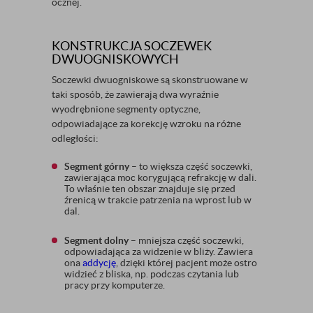
ocznej.
KONSTRUKCJA SOCZEWEK
DWUOGNISKOWYCH
Soczewki dwuogniskowe są skonstruowane w
taki sposób, że zawierają dwa wyraźnie
wyodrębnione segmenty optyczne,
odpowiadające za korekcję wzroku na różne
odległości:
Segment górny
– to większa część soczewki,
zawierająca moc korygującą refrakcję w dali.
To właśnie ten obszar znajduje się przed
źrenicą w trakcie patrzenia na wprost lub w
dal.
Segment dolny
– mniejsza część soczewki,
odpowiadająca za widzenie w bliży. Zawiera
ona
addycję
, dzięki której pacjent może ostro
widzieć z bliska, np. podczas czytania lub
pracy przy komputerze.