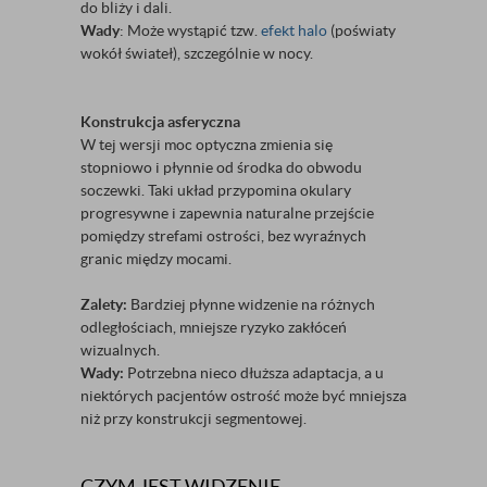
do bliży i dali.
Wady
: Może wystąpić tzw.
efekt halo
(poświaty
wokół świateł), szczególnie w nocy.
Konstrukcja asferyczna
W tej wersji moc optyczna zmienia się
stopniowo i płynnie od środka do obwodu
soczewki. Taki układ przypomina okulary
progresywne i zapewnia naturalne przejście
pomiędzy strefami ostrości, bez wyraźnych
granic między mocami.
Zalety:
Bardziej płynne widzenie na różnych
odległościach, mniejsze ryzyko zakłóceń
wizualnych.
Wady:
Potrzebna nieco dłuższa adaptacja, a u
niektórych pacjentów ostrość może być mniejsza
niż przy konstrukcji segmentowej.
CZYM JEST WIDZENIE