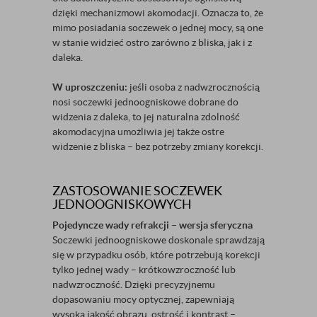
dzięki mechanizmowi akomodacji. Oznacza to, że
mimo posiadania soczewek o jednej mocy, są one
w stanie widzieć ostro zarówno z bliska, jak i z
daleka.
W uproszczeniu:
jeśli osoba z nadwzrocznością
nosi soczewki jednoogniskowe dobrane do
widzenia z daleka, to jej naturalna zdolność
akomodacyjna umożliwia jej także ostre
widzenie z bliska – bez potrzeby zmiany korekcji.
ZASTOSOWANIE SOCZEWEK
JEDNOOGNISKOWYCH
Pojedyncze wady refrakcji – wersja sferyczna
Soczewki jednoogniskowe doskonale sprawdzają
się w przypadku osób, które potrzebują korekcji
tylko jednej wady – krótkowzroczność lub
nadwzroczność. Dzięki precyzyjnemu
dopasowaniu mocy optycznej, zapewniają
wysoką jakość obrazu, ostrość i kontrast –