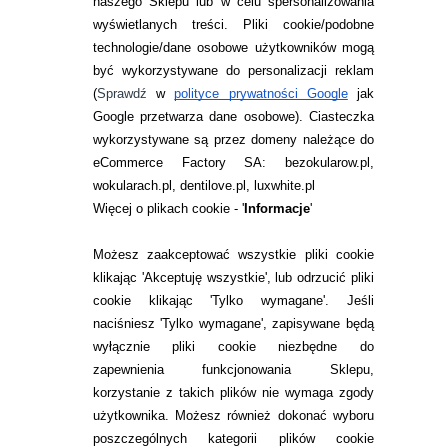
naszego Sklepu lub w celu spersonalizowania
wyświetlanych treści.
Pliki cookie/podobne
technologie/dane osobowe użytkowników mogą
być wykorzystywane do personalizacji reklam
(
Sprawdź
w
polityce prywatności Google
jak
Google przetwarza dane osobowe
). Ciasteczka
wykorzystywane są przez domeny należące do
eCommerce Factory SA: bezokularow.pl,
wokularach.pl, dentilove.pl, luxwhite.pl
Więcej o plikach cookie - '
Informacje
'
Możesz zaakceptować wszystkie pliki cookie
klikając 'Akceptuję wszystkie', lub odrzucić pliki
PROCLEAR 1-DAY
cookie klikając 'Tylko wymagane'. Jeśli
DAILIES TOTAL1®
MULTIFOCAL 30 SZT.
MULTIFOCAL 30 SZT.
naciśniesz 'Tylko wymagane', zapisywane będą
wyłącznie pliki cookie niezbędne do
zapewnienia funkcjonowania Sklepu,
102,99
pln
139,99
pln
korzystanie z takich plików nie wymaga zgody
użytkownika. Możesz również dokonać wyboru
poszczególnych kategorii plików cookie