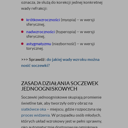
oznacza, że służą do korekcji jednej konkretnej
wady refrakcji:
krótkowzroczności
(myopia) – w wersji
sferycznej,
nadwzroczności
(hyperopia) – w wersji
sferycznej,
astygmatyzmu
(niezborność) – w wersji
torycznej.
>>> Sprawdź:
do jakiej wady wzroku można
nosić soczewki?
ZASADA DZIAŁANIA SOCZEWEK
JEDNOOGNISKOWYCH
Soczewki jednoogniskowe skupiają promienie
świetlne tak, aby tworzyły ostry obraz na
siatkówce oka
– miejscu, gdzie rozpoczyna się
proces widzenia
. W przypadku osób młodych,
których układ wzrokowy jest w pełni sprawny,
oko automatycznie dostosowuje ogniskową