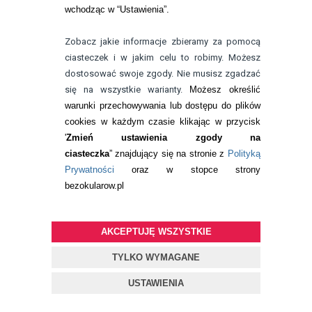
wchodząc w “Ustawienia”.
Zobacz jakie informacje zbieramy za pomocą
INFORMACJE KONTAKTOWE
ciasteczek i w jakim celu to robimy. Możesz
dostosować swoje zgody. Nie musisz zgadzać
JAK ZAMAWIAĆ?
się na wszystkie warianty.
Możesz określić
warunki przechowywania lub dostępu do plików
ZWROTY I REKLAMACJA
cookies w każdym czasie klikając w przycisk
WARUNKI ZAKUPÓW
'
Zmień ustawienia zgody na
ciasteczka
” znajdujący się na stronie z
Polityką
O NAS
Prywatności
oraz w stopce strony
bezokularow.pl
RANKINGI SOCZEWEK
SOCZEWKI KOLOROWE
AKCEPTUJĘ WSZYSTKIE
Zwrot (odstąpienie od umowy)
TYLKO WYMAGANE
ZMIEŃ USTAWIENIA ZGODY NA CIASTECZKA
USTAWIENIA
KONTAKT