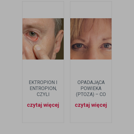
EKTROPION I
OPADAJĄCA
OCZ
ENTROPION,
POWIEKA
CZY
CZYLI
(PTOZA) – CO
JAK
ODWINIĘCIE I
TO JEST I O
L
czytaj więcej
czytaj więcej
czyt
PODWINIĘCIE
CZYM MOŻE
POWIEKI
ŚWIADCZYĆ?