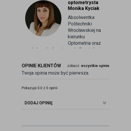
optometrysta
Monika Kyciak
Absolwentka
Politechniki
Wrocławskiej na
kierunku
Optometria oraz
wielu kursów branżowych. Specjalizuje
się w badaniu refrakcji wzroku oraz
kontaktologii, czyli dobieraniu
OPINIE KLIENTÓW
zobacz:
wszystkie opinie
soczewek kontaktowych miękkich. Od
Twoja opinia może być pierwsza.
ponad 10 lat pracuje w branży
związanej z korekcją wzroku jako
optometrysta pracujący w gabinecie.
Pokazuje 0-0 z 0 opinii
Pomaga pacjentom przeprowadzając
badania wad refrakcji, dobierając
DODAJ OPINIĘ
okulary oraz soczewki kontaktowe.
zobacz:
więcej wpisów autora