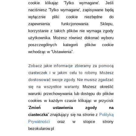
cookie klikając 'Tylko wymagane'. Jeśli
ZMIEŃ USTAWIENIA ZGODY NA CIASTECZKA
naciśniesz 'Tylko wymagane', zapisywane będą
wyłącznie pliki cookie niezbędne do
KONTAKT
zapewnienia funkcjonowania Sklepu,
korzystanie z takich plików nie wymaga zgody
telefon:
22 113 44 42
użytkownika. Możesz również dokonać wyboru
poszczególnych kategorii plików cookie
telefon:
wchodząc w “Ustawienia”.
732 08 08 72
e-mail:
Zobacz jakie informacje zbieramy za pomocą
kontakt@bezokularow.pl
ciasteczek i w jakim celu to robimy. Możesz
dostosować swoje zgody. Nie musisz zgadzać
się na wszystkie warianty.
Możesz określić
warunki przechowywania lub dostępu do plików
cookies w każdym czasie klikając w przycisk
'
Zmień ustawienia zgody na
ciasteczka
” znajdujący się na stronie z
Polityką
Prywatności
oraz w stopce strony
bezokularow.pl