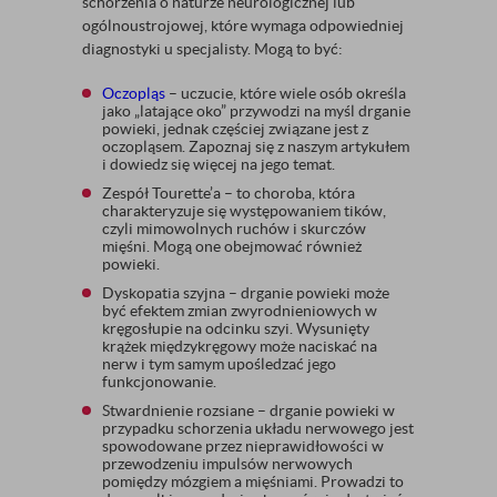
schorzenia o naturze neurologicznej lub
ogólnoustrojowej, które wymaga odpowiedniej
diagnostyki u specjalisty. Mogą to być:
Oczopląs
– uczucie, które wiele osób określa
jako „latające oko” przywodzi na myśl drganie
powieki, jednak częściej związane jest z
oczopląsem. Zapoznaj się z naszym artykułem
i dowiedz się więcej na jego temat.
Zespół Tourette’a – to choroba, która
charakteryzuje się występowaniem tików,
czyli mimowolnych ruchów i skurczów
mięśni. Mogą one obejmować również
powieki.
Dyskopatia szyjna – drganie powieki może
być efektem zmian zwyrodnieniowych w
kręgosłupie na odcinku szyi. Wysunięty
krążek międzykręgowy może naciskać na
nerw i tym samym upośledzać jego
funkcjonowanie.
Stwardnienie rozsiane – drganie powieki w
przypadku schorzenia układu nerwowego jest
spowodowane przez nieprawidłowości w
przewodzeniu impulsów nerwowych
pomiędzy mózgiem a mięśniami. Prowadzi to