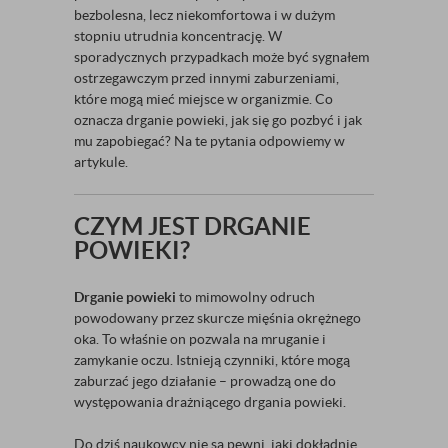
bezbolesna, lecz niekomfortowa i w dużym
stopniu utrudnia koncentrację. W
sporadycznych przypadkach może być sygnałem
ostrzegawczym przed innymi zaburzeniami,
które mogą mieć miejsce w organizmie. Co
oznacza drganie powieki, jak się go pozbyć i jak
mu zapobiegać? Na te pytania odpowiemy w
artykule.
CZYM JEST DRGANIE
POWIEKI?
Drganie powieki
to mimowolny odruch
powodowany przez skurcze mięśnia okrężnego
oka. To właśnie on pozwala na mruganie i
zamykanie oczu. Istnieją czynniki, które mogą
zaburzać jego działanie – prowadzą one do
występowania drażniącego drgania powieki.
Do dziś naukowcy nie są pewni, jaki dokładnie