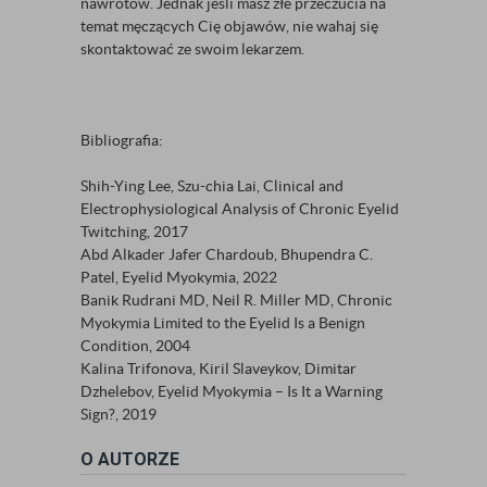
nawrotów. Jednak jeśli masz złe przeczucia na
temat męczących Cię objawów, nie wahaj się
skontaktować ze swoim lekarzem.
Bibliografia:
Shih-Ying Lee, Szu-chia Lai, Clinical and
Electrophysiological Analysis of Chronic Eyelid
Twitching, 2017
Abd Alkader Jafer Chardoub, Bhupendra C.
Patel, Eyelid Myokymia, 2022
Banik Rudrani MD, Neil R. Miller MD, Chronic
Myokymia Limited to the Eyelid Is a Benign
Condition, 2004
Kalina Trifonova, Kiril Slaveykov, Dimitar
Dzhelebov, Eyelid Myokymia – Is It a Warning
Sign?, 2019
O AUTORZE