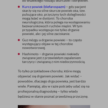
do wszelkiego rodzaju skurczów i odrętwień.
Kurcz powiek (blefarospazm)
– gdy pacjent
skarży się na silne skurcze powiek oka, tzw.
pulsujące oko, przyczyny tych dolegliwości
mogą leżeć w dystonii. To choroba
neurologiczna, która polega na występowaniu
bezwarunkowych ruchów mięśni. W tym
przypadku występuje nie tylko drganie
powieki, ale i jej silne zaciskanie.
Guz mózgu a drganie powieki – to często
występujący objaw w tej chorobie
nowotworowej.
Hashimoto – drganie powieki niekiedy
związane jest z przewlekłym zapaleniem
tarczycy i związaną z nim niedoczynnością.
To tylko przykładowe choroby, które mogą
objawiać się drganiem powieki. Jak widać –
powodów, dlaczego drga powieka, jest bardzo
wiele. Pamiętaj, aby w razie potrzeby udać się na
profesjonalną diagnostykę – tylko wtedy
będziesz w stanie poznać prawdziwą przyczynę.