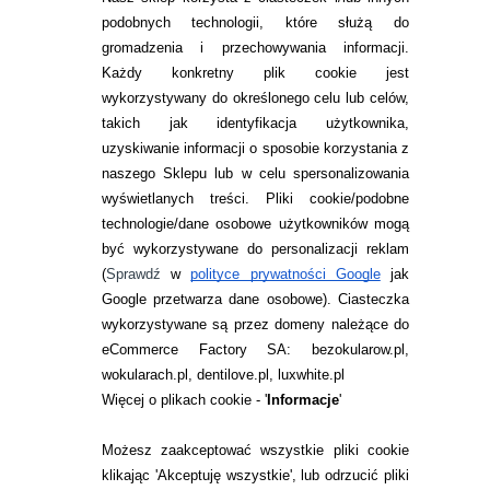
214,97
pln
34,99
pln
podobnych technologii, które służą do
gromadzenia i przechowywania informacji.
Każdy konkretny plik cookie jest
wykorzystywany do określonego celu lub celów,
takich jak identyfikacja użytkownika,
uzyskiwanie informacji o sposobie korzystania z
naszego Sklepu lub w celu spersonalizowania
INFORMACJE KONTAKTOWE
wyświetlanych treści.
Pliki cookie/podobne
technologie/dane osobowe użytkowników mogą
JAK ZAMAWIAĆ?
być wykorzystywane do personalizacji reklam
ZWROTY I REKLAMACJA
(
Sprawdź
w
polityce prywatności Google
jak
Google przetwarza dane osobowe
). Ciasteczka
WARUNKI ZAKUPÓW
wykorzystywane są przez domeny należące do
eCommerce Factory SA: bezokularow.pl,
O NAS
wokularach.pl, dentilove.pl, luxwhite.pl
RANKINGI SOCZEWEK
Więcej o plikach cookie - '
Informacje
'
SOCZEWKI KOLOROWE
Możesz zaakceptować wszystkie pliki cookie
Zwrot (odstąpienie od umowy)
klikając 'Akceptuję wszystkie', lub odrzucić pliki