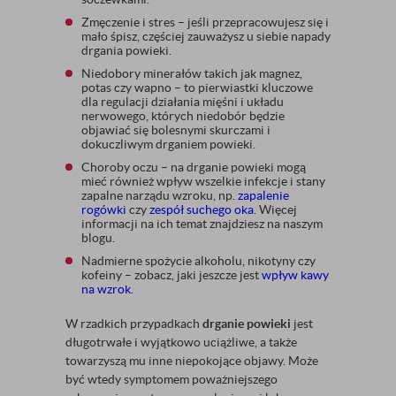
Zmęczenie i stres – jeśli przepracowujesz się i
mało śpisz, częściej zauważysz u siebie napady
drgania powieki.
Niedobory minerałów takich jak magnez,
potas czy wapno – to pierwiastki kluczowe
dla regulacji działania mięśni i układu
nerwowego, których niedobór będzie
objawiać się bolesnymi skurczami i
dokuczliwym drganiem powieki.
Choroby oczu – na drganie powieki mogą
mieć również wpływ wszelkie infekcje i stany
zapalne narządu wzroku, np.
zapalenie
rogówki
czy
zespół suchego oka
. Więcej
informacji na ich temat znajdziesz na naszym
blogu.
Nadmierne spożycie alkoholu, nikotyny czy
kofeiny – zobacz, jaki jeszcze jest
wpływ kawy
na wzrok
.
W rzadkich przypadkach
drganie powieki
jest
długotrwałe i wyjątkowo uciążliwe, a także
towarzyszą mu inne niepokojące objawy. Może
być wtedy symptomem poważniejszego