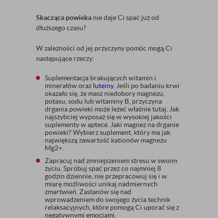
Skacząca powieka
nie daje Ci spać już od
dłuższego czasu?
W zależności od jej przyczyny pomóc mogą Ci
następujące rzeczy:
Suplementacja brakujących witamin i
minerałów oraz
luteiny
. Jeśli po badaniu krwi
okazało się, że masz niedobory magnezu,
potasu, sodu lub witaminy B, przyczyna
drgania powieki może leżeć właśnie tutaj. Jak
najszybciej wyposaż się w wysokiej jakości
suplementy w aptece. Jaki magnez na drganie
powieki? Wybierz suplement, który ma jak
największą zawartość kationów magnezu
Mg2+.
Zapracuj nad zmniejszeniem stresu w swoim
życiu. Spróbuj spać przez co najmniej 8
godzin dziennie, nie przepracowuj się i w
miarę możliwości unikaj nadmiernych
zmartwień. Zastanów się nad
wprowadzeniem do swojego życia technik
relaksacyjnych, które pomogą Ci uporać się z
negatywnymi emocjami.