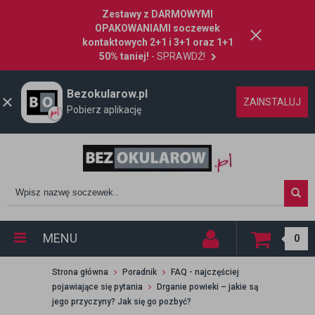
Zestawy z DARMOWYMI
OPAKOWANIAMI soczewek
kontaktowych 2+1 i 3+1 oraz 1+1
50% taniej!
- SPRAWDŹ!
Bezokularow.pl
ZAINSTALUJ
Pobierz aplikację
MENU
0
Strona główna
Poradnik
FAQ - najczęściej
pojawiające się pytania
Drganie powieki – jakie są
jego przyczyny? Jak się go pozbyć?