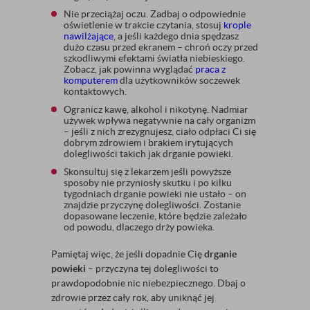
Nie przeciążaj oczu. Zadbaj o odpowiednie
oświetlenie w trakcie czytania, stosuj
krople
nawilżające
, a jeśli każdego dnia spędzasz
dużo czasu przed ekranem – chroń oczy przed
szkodliwymi efektami światła niebieskiego.
Zobacz, jak powinna wyglądać
praca z
komputerem
dla użytkowników soczewek
kontaktowych.
Ogranicz kawę, alkohol i nikotynę. Nadmiar
używek wpływa negatywnie na cały organizm
– jeśli z nich zrezygnujesz, ciało odpłaci Ci się
dobrym zdrowiem i brakiem irytujących
dolegliwości takich jak drganie powieki.
Skonsultuj się z lekarzem jeśli powyższe
sposoby nie przyniosły skutku i po kilku
tygodniach drganie powieki nie ustało – on
znajdzie przyczynę dolegliwości. Zostanie
dopasowane leczenie, które będzie zależało
od powodu, dlaczego drży powieka.
Pamiętaj więc, że jeśli dopadnie Cię
drganie
powieki
– przyczyna tej dolegliwości to
prawdopodobnie nic niebezpiecznego. Dbaj o
zdrowie przez cały rok, aby uniknąć jej