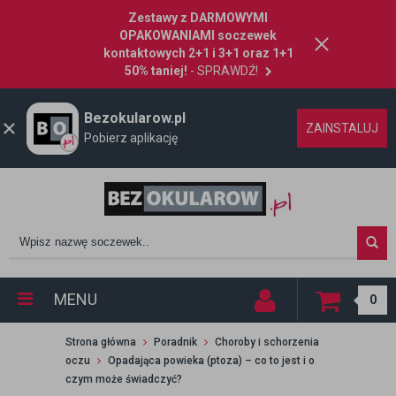
Zestawy z DARMOWYMI
OPAKOWANIAMI soczewek
kontaktowych 2+1 i 3+1 oraz 1+1
50% taniej!
- SPRAWDŹ!
Bezokularow.pl
ZAINSTALUJ
Pobierz aplikację
MENU
0
Strona główna
Poradnik
Choroby i schorzenia
oczu
Opadająca powieka (ptoza) – co to jest i o
czym może świadczyć?