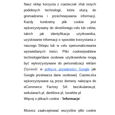
Nasz sklep korzysta z ciasteczek i/lub innych
214,97
pln
93,99
pln
podobnych technologii, które służą do
gromadzenia i przechowywania informacji.
Każdy konkretny plik cookie jest
wykorzystywany do określonego celu lub celów,
takich jak identyfikacja użytkownika,
uzyskiwanie informacji o sposobie korzystania z
naszego Sklepu lub w celu spersonalizowania
INFORMACJE KONTAKTOWE
wyświetlanych treści.
Pliki cookie/podobne
technologie/dane osobowe użytkowników mogą
JAK ZAMAWIAĆ?
być wykorzystywane do personalizacji reklam
ZWROTY I REKLAMACJA
(
Sprawdź
w
polityce prywatności Google
jak
Google przetwarza dane osobowe
). Ciasteczka
WARUNKI ZAKUPÓW
wykorzystywane są przez domeny należące do
eCommerce Factory SA: bezokularow.pl,
O NAS
wokularach.pl, dentilove.pl, luxwhite.pl
RANKINGI SOCZEWEK
Więcej o plikach cookie - '
Informacje
'
SOCZEWKI KOLOROWE
Możesz zaakceptować wszystkie pliki cookie