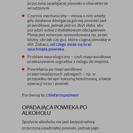
przyczyna opadającej powieki o charakterze
wrodzonym.
Czynnik mechaniczny – mowa o nim wtedy,
gdy działanie dźwigacza górnej powieki jest
prawidłowe, jednak jest on zbyt słaby, aby
poradzić sobie z dodatkowym obciążeniem.
Ptoza jest wówczas spowodowana np. przez
blizny, obrzęk czy guz, które ciągną powiekę w
dół. Zobacz,
od czego może się brać
spuchnięta powieka
.
Problem neurologiczny – czyli nieprawidłowe
przekazywanie sygnałów z mózgu do mięśnia.
Powikłania po nieprawidłowo
przeprowadzonych zabiegach – np. w
przypadku terapii toksyną botulinową, a także
operacji oczu i powiek.
Porównaj to z
blefarospazmem
OPADAJĄCA POWIEKA PO
ALKOHOLU
Spożycie alkoholu nie jest bezpośrednią
przyczyną opadniętej powieki, jednak jego