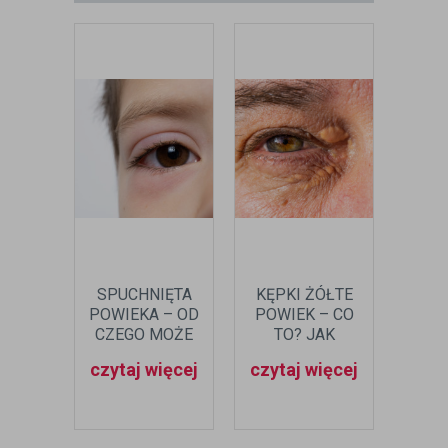
SPUCHNIĘTA
KĘPKI ŻÓŁTE
BLEF
POWIEKA – OD
POWIEK – CO
– P
CZEGO MOŻE
TO? JAK
PO
SIĘ BRAĆ?
USUNĄĆ?
WI
czytaj więcej
czytaj więcej
czyt