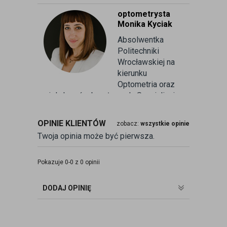
optometrysta
Monika Kyciak
Absolwentka
Politechniki
Wrocławskiej na
kierunku
Optometria oraz
wielu kursów branżowych. Specjalizuje
się w badaniu refrakcji wzroku oraz
kontaktologii, czyli dobieraniu
OPINIE KLIENTÓW
zobacz:
wszystkie opinie
soczewek kontaktowych miękkich. Od
Twoja opinia może być pierwsza.
ponad 10 lat pracuje w branży
związanej z korekcją wzroku jako
optometrysta pracujący w gabinecie.
Pokazuje 0-0 z 0 opinii
Pomaga pacjentom przeprowadzając
badania wad refrakcji, dobierając
DODAJ OPINIĘ
okulary oraz soczewki kontaktowe.
zobacz:
więcej wpisów autora