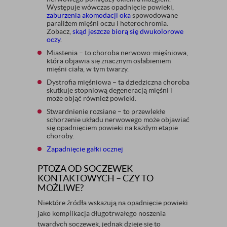
Występuje wówczas opadnięcie powieki,
zaburzenia akomodacji oka
spowodowane
paraliżem mięśni oczu i heterochromia.
Zobacz,
skąd jeszcze biorą się dwukolorowe
oczy
.
Miastenia – to choroba nerwowo-mięśniowa,
która objawia się znacznym osłabieniem
mięśni ciała, w tym twarzy.
Dystrofia mięśniowa – ta dziedziczna choroba
skutkuje stopniową degeneracją mięśni i
może objąć również powieki.
Stwardnienie rozsiane – to przewlekłe
schorzenie układu nerwowego może objawiać
się opadnięciem powieki na każdym etapie
choroby.
Zapadnięcie gałki ocznej
PTOZA OD SOCZEWEK
KONTAKTOWYCH – CZY TO
MOŻLIWE?
Niektóre źródła wskazują na opadnięcie powieki
jako komplikacja długotrwałego noszenia
twardych soczewek, jednak dzieje się to