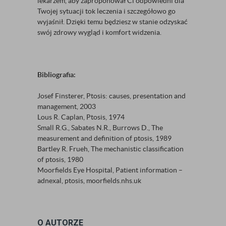
lekarzem, aby zaproponował Ci odpowiedni dla
Twojej sytuacji tok leczenia i szczegółowo go
wyjaśnił. Dzięki temu będziesz w stanie odzyskać
swój zdrowy wygląd i komfort widzenia.
Bibliografia:
Josef Finsterer, Ptosis: causes, presentation and
management, 2003
Lous R. Caplan, Ptosis, 1974
Small R.G., Sabates N.R., Burrows D., The
measurement and definition of ptosis, 1989
Bartley R. Frueh, The mechanistic classification
of ptosis, 1980
Moorfields Eye Hospital, Patient information –
adnexal, ptosis, moorfields.nhs.uk
O AUTORZE