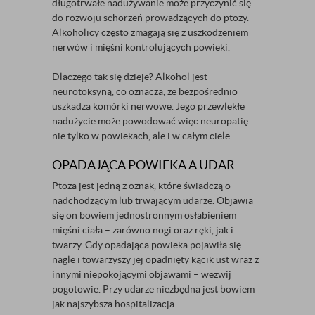
długotrwałe nadużywanie może przyczynić się
do rozwoju schorzeń prowadzących do ptozy.
Alkoholicy często zmagają się z uszkodzeniem
nerwów i mięśni kontrolujących powieki.
Dlaczego tak się dzieje? Alkohol jest
neurotoksyną, co oznacza, że bezpośrednio
uszkadza komórki nerwowe. Jego przewlekłe
nadużycie może powodować więc neuropatię
nie tylko w powiekach, ale i w całym ciele.
OPADAJĄCA POWIEKA A UDAR
Ptoza jest jedną z oznak, które świadczą o
nadchodzącym lub trwającym udarze. Objawia
się on bowiem jednostronnym osłabieniem
mięśni ciała – zarówno nogi oraz ręki, jak i
twarzy. Gdy opadająca powieka pojawiła się
nagle i towarzyszy jej opadnięty kącik ust wraz z
innymi niepokojącymi objawami – wezwij
pogotowie. Przy udarze niezbędna jest bowiem
jak najszybsza hospitalizacja.