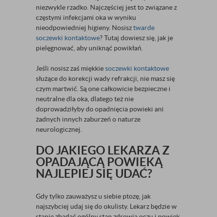
niezwykle rzadko. Najczęściej jest to związane z
częstymi infekcjami oka w wyniku
nieodpowiedniej higieny. Nosisz
twarde
soczewki kontaktowe
? Tutaj dowiesz się, jak je
pielęgnować, aby uniknąć powikłań.
Jeśli nosisz zaś miękkie
soczewki kontaktowe
służące do korekcji wady refrakcji, nie masz się
czym martwić. Są one całkowicie bezpieczne i
neutralne dla oka, dlatego też nie
doprowadziłyby do opadnięcia powieki ani
żadnych innych zaburzeń o naturze
neurologicznej.
DO JAKIEGO LEKARZA Z
OPADAJĄCĄ POWIEKĄ
NAJLEPIEJ SIĘ UDAĆ?
Gdy tylko zauważysz u siebie ptozę, jak
najszybciej udaj się do okulisty. Lekarz będzie w
stanie zbadać ogólny stan zdrowia oczu i powiek,