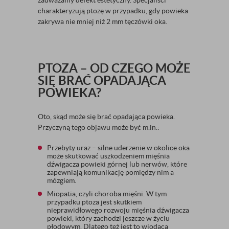
zauważalny defekt estetyczny. Specjaliści
charakteryzują ptozę w przypadku, gdy powieka
zakrywa nie mniej niż 2 mm tęczówki oka.
PTOZA – OD CZEGO MOŻE
SIĘ BRAĆ OPADAJĄCA
POWIEKA?
Oto, skąd może się brać opadająca powieka.
Przyczyną tego objawu może być m.in.:
Przebyty uraz – silne uderzenie w okolice oka
może skutkować uszkodzeniem mięśnia
dźwigacza powieki górnej lub nerwów, które
zapewniają komunikację pomiędzy nim a
mózgiem.
Miopatia, czyli choroba mięśni. W tym
przypadku ptoza jest skutkiem
nieprawidłowego rozwoju mięśnia dźwigacza
powieki, który zachodzi jeszcze w życiu
płodowym. Dlatego też jest to wiodąca