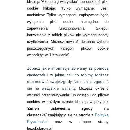
Zwrot (odstąpienie od umowy)
klikając 'Akceptuję wszystkie', lub odrzucić pliki
cookie klikając 'Tylko wymagane'. Jeśli
ZMIEŃ USTAWIENIA ZGODY NA CIASTECZKA
naciśniesz 'Tylko wymagane', zapisywane będą
wyłącznie pliki cookie niezbędne do
KONTAKT
zapewnienia funkcjonowania Sklepu,
korzystanie z takich plików nie wymaga zgody
telefon:
22 113 44 42
użytkownika. Możesz również dokonać wyboru
poszczególnych kategorii plików cookie
telefon:
wchodząc w “Ustawienia”.
732 08 08 72
e-mail:
Zobacz jakie informacje zbieramy za pomocą
kontakt@bezokularow.pl
ciasteczek i w jakim celu to robimy. Możesz
dostosować swoje zgody. Nie musisz zgadzać
się na wszystkie warianty.
Możesz określić
warunki przechowywania lub dostępu do plików
cookies w każdym czasie klikając w przycisk
'
Zmień ustawienia zgody na
ciasteczka
” znajdujący się na stronie z
Polityką
Prywatności
oraz w stopce strony
bezokularow.pl