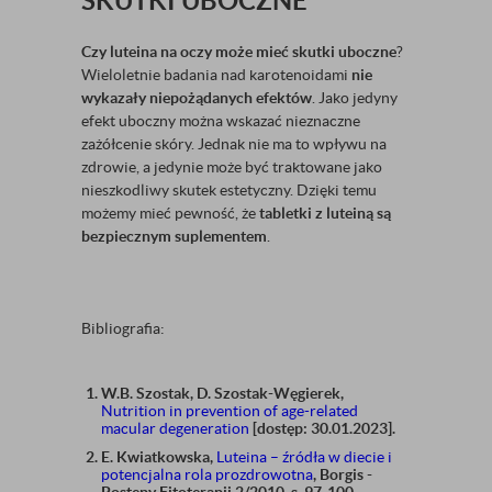
SKUTKI UBOCZNE
Czy luteina na oczy może mieć skutki uboczne
?
Wieloletnie badania nad karotenoidami
nie
wykazały niepożądanych efektów
. Jako jedyny
efekt uboczny można wskazać nieznaczne
zażółcenie skóry. Jednak nie ma to wpływu na
zdrowie, a jedynie może być traktowane jako
nieszkodliwy skutek estetyczny. Dzięki temu
możemy mieć pewność, że
tabletki z luteiną są
bezpiecznym suplementem
.
Bibliografia:
W.B. Szostak, D. Szostak-Węgierek,
Nutrition in prevention of age-related
macular degeneration
[dostęp: 30.01.2023].
E. Kwiatkowska,
Luteina – źródła w diecie i
potencjalna rola prozdrowotna
, Borgis -
Postępy Fitoterapii 2/2010, s. 97-100