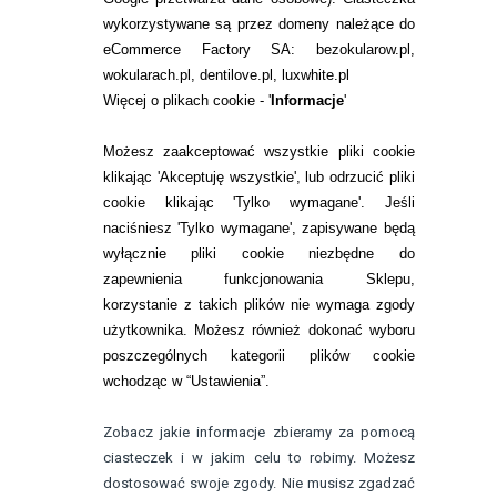
WARUNKI ZAKUPÓW
wykorzystywane są przez domeny należące do
eCommerce Factory SA: bezokularow.pl,
O NAS
wokularach.pl, dentilove.pl, luxwhite.pl
RANKINGI SOCZEWEK
Więcej o plikach cookie - '
Informacje
'
SOCZEWKI KOLOROWE
Możesz zaakceptować wszystkie pliki cookie
Zwrot (odstąpienie od umowy)
klikając 'Akceptuję wszystkie', lub odrzucić pliki
cookie klikając 'Tylko wymagane'. Jeśli
ZMIEŃ USTAWIENIA ZGODY NA CIASTECZKA
naciśniesz 'Tylko wymagane', zapisywane będą
wyłącznie pliki cookie niezbędne do
KONTAKT
zapewnienia funkcjonowania Sklepu,
korzystanie z takich plików nie wymaga zgody
telefon:
22 113 44 42
użytkownika. Możesz również dokonać wyboru
poszczególnych kategorii plików cookie
telefon:
wchodząc w “Ustawienia”.
732 08 08 72
e-mail:
Zobacz jakie informacje zbieramy za pomocą
kontakt@bezokularow.pl
ciasteczek i w jakim celu to robimy. Możesz
dostosować swoje zgody. Nie musisz zgadzać