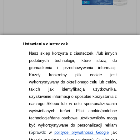
ACUVUE® OASYS 1-DAY
SOFLENS 59 6 SZT. +
30 SZT.
EYELOVE NATURAL+ 400
Ustawienia ciasteczek
ML
Nasz sklep korzysta z ciasteczek i/lub innych
99,99
pln
76,49
pln
podobnych technologii, które służą do
gromadzenia i przechowywania informacji.
Każdy konkretny plik cookie jest
wykorzystywany do określonego celu lub celów,
takich jak identyfikacja użytkownika,
uzyskiwanie informacji o sposobie korzystania z
naszego Sklepu lub w celu spersonalizowania
INFORMACJE KONTAKTOWE
wyświetlanych treści.
Pliki cookie/podobne
technologie/dane osobowe użytkowników mogą
JAK ZAMAWIAĆ?
być wykorzystywane do personalizacji reklam
ZWROTY I REKLAMACJA
(
Sprawdź
w
polityce prywatności Google
jak
Google przetwarza dane osobowe
). Ciasteczka