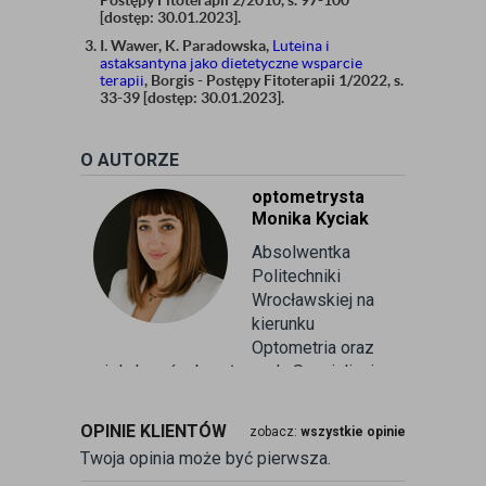
[dostęp: 30.01.2023].
I. Wawer, K. Paradowska,
Luteina i
astaksantyna jako dietetyczne wsparcie
terapii
, Borgis - Postępy Fitoterapii 1/2022, s.
33-39 [dostęp: 30.01.2023].
O AUTORZE
optometrysta
Monika Kyciak
Absolwentka
Politechniki
Wrocławskiej na
kierunku
Optometria oraz
wielu kursów branżowych. Specjalizuje
się w badaniu refrakcji wzroku oraz
kontaktologii, czyli dobieraniu
OPINIE KLIENTÓW
zobacz:
wszystkie opinie
soczewek kontaktowych miękkich. Od
Twoja opinia może być pierwsza.
ponad 10 lat pracuje w branży