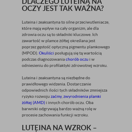
DLACZEGO LUTEINA NA
OCZY JEST TAK WAŻNA?
Luteina i zeaksantyna to silne przeciwutleniacze,
które mają wpływ na cały organizm, ale dla
zdrowia oczu są to składniki kluczowe. Ich
zawartość w plamce żółtej określana jest
poprzez gęstość optyczną pigmentu plamkowego
(MPOD).
Okuliści
posługują się tą wartością
podczas diagnozowania
chorób oczu
i w
odniesieniu do profilaktyki zdrowotnej wzroku.
Luteina i zeaksantyna są niezbędne do
prawidłowego widzenia. Dostarczanie
odpowiednich ilości tych składników zmniejsza
ryzyko rozwoju
zaćmy
,
zwyrodnienia plamki
żółtej (AMD)
i innych chorób oczu. Oba
barwniki odgrywają bardzo ważną rolę w
procesie zachowania funkcji wzroku.
LUTEINA NA WZROK –