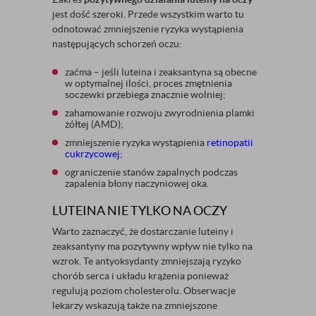
jest dość szeroki. Przede wszystkim warto tu
odnotować zmniejszenie ryzyka wystąpienia
następujących schorzeń oczu:
zaćma – jeśli luteina i zeaksantyna są obecne
w optymalnej ilości, proces zmętnienia
soczewki przebiega znacznie wolniej;
zahamowanie rozwoju zwyrodnienia plamki
żółtej (AMD);
zmniejszenie ryzyka wystąpienia
retinopatii
cukrzycowej
;
ograniczenie stanów zapalnych podczas
zapalenia błony naczyniowej oka.
LUTEINA NIE TYLKO NA OCZY
Warto zaznaczyć, że dostarczanie luteiny i
zeaksantyny ma pozytywny wpływ nie tylko na
wzrok. Te antyoksydanty zmniejszają ryzyko
chorób serca i układu krążenia ponieważ
regulują poziom cholesterolu. Obserwacje
lekarzy wskazują także na zmniejszone