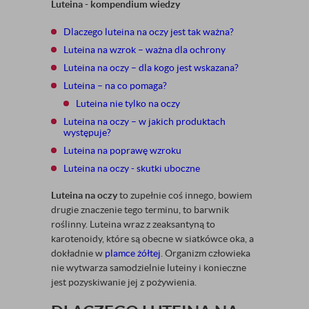
Luteina - kompendium wiedzy
Dlaczego luteina na oczy jest tak ważna?
Luteina na wzrok – ważna dla ochrony
Luteina na oczy – dla kogo jest wskazana?
Luteina – na co pomaga?
Luteina nie tylko na oczy
Luteina na oczy – w jakich produktach
występuje?
Luteina na poprawę wzroku
Luteina na oczy - skutki uboczne
Luteina na oczy
to zupełnie coś innego, bowiem
drugie znaczenie tego terminu, to barwnik
roślinny. Luteina wraz z zeaksantyną to
karotenoidy, które są obecne w siatkówce oka, a
dokładnie w
plamce żółtej
. Organizm człowieka
nie wytwarza samodzielnie luteiny i konieczne
jest pozyskiwanie jej z pożywienia.