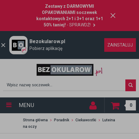
Zestawy z DARMOWYMI
OPAKOWANIAMI soczewek
kontaktowych 2+1 i 3+1 oraz 1+1
50% taniej!
- SPRAWDŹ!
Bezokularow.pl
ZAINSTALUJ
Pobierz aplikację
MENU
0
Strona główna
Poradnik
Ciekawostki
Luteina
na oczy