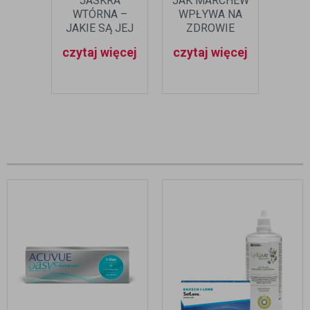
JASKRA
JAK MARCHEW
ZEA
WTÓRNA –
WPŁYWA NA
– CZ
JAKIE SĄ JEJ
ZDROWIE
PRZYCZYNY?
OCZU?
P
czytaj więcej
czytaj więcej
czyt