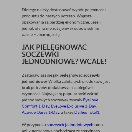
Dlatego należy dostosować wybór pojemności
produktu do naszych potrzeb. Większe
opakowania są bardziej ekonomiczne. Jeżeli
jednak płynu nie zużyjemy w odpowiednim
czasie – zmarnuje się.
JAK PIELĘGNOWAĆ
SOCZEWKI
JEDNODNIOWE? WCALE!
Zastanawiasz się
jak pielęgnować soczewki
jednodniowe
? Wielką zaletą tych produktów jest
brak potrzeby dodatkowych zabiegów i
czynności. Największą popularność wśród
jednodniowych soczewek zyskały
EyeLove
Comfort 1-Day
,
EyeLove Exclusive 1-Day
,
Acuvue Oasys 1-Day
, a także
Dailies Total1
.
W przypadku
soczewek jednodniowych
rano
aplikujemy nową pochodzącą ze sterylnego