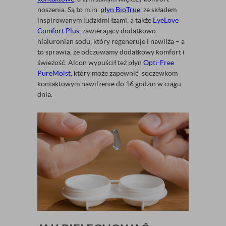
noszenia. Są to m.in.
płyn BioTrue
, ze składem
inspirowanym ludzkimi łzami, a także
EyeLove
Comfort Plus
, zawierający dodatkowo
hialuronian sodu, który regeneruje i nawilża – a
to sprawia, że odczuwamy dodatkowy komfort i
świeżość. Alcon wypuścił też płyn
Opti-Free
PureMoist
, który może zapewnić soczewkom
kontaktowym nawilżenie do 16 godzin w ciągu
dnia.