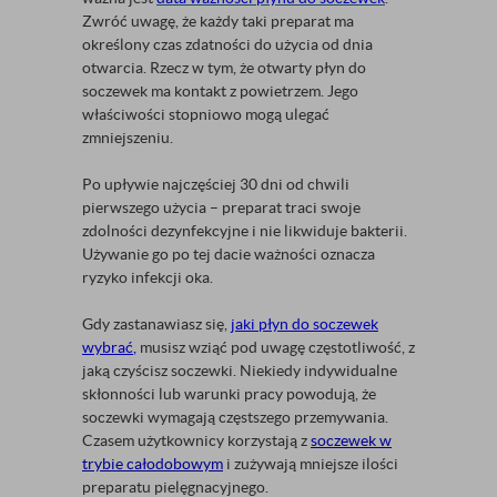
Zwróć uwagę, że każdy taki preparat ma
określony czas zdatności do użycia od dnia
otwarcia. Rzecz w tym, że otwarty płyn do
soczewek ma kontakt z powietrzem. Jego
właściwości stopniowo mogą ulegać
zmniejszeniu.
Po upływie najczęściej 30 dni od chwili
pierwszego użycia – preparat traci swoje
zdolności dezynfekcyjne i nie likwiduje bakterii.
Używanie go po tej dacie ważności oznacza
ryzyko infekcji oka.
Gdy zastanawiasz się,
jaki płyn do soczewek
wybrać
,
musisz wziąć pod uwagę częstotliwość, z
jaką czyścisz soczewki. Niekiedy indywidualne
skłonności lub warunki pracy powodują, że
soczewki wymagają częstszego przemywania.
Czasem użytkownicy korzystają z
soczewek w
trybie całodobowym
i zużywają mniejsze ilości
preparatu pielęgnacyjnego.