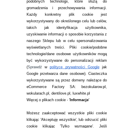
76,49
pln
214,97
pln
podobnych technologii, które służą do
gromadzenia i przechowywania informacji.
Każdy konkretny plik cookie jest
wykorzystywany do określonego celu lub celów,
takich jak identyfikacja użytkownika,
uzyskiwanie informacji o sposobie korzystania z
naszego Sklepu lub w celu spersonalizowania
INFORMACJE KONTAKTOWE
wyświetlanych treści.
Pliki cookie/podobne
technologie/dane osobowe użytkowników mogą
JAK ZAMAWIAĆ?
być wykorzystywane do personalizacji reklam
ZWROTY I REKLAMACJA
(
Sprawdź
w
polityce prywatności Google
jak
Google przetwarza dane osobowe
). Ciasteczka
WARUNKI ZAKUPÓW
wykorzystywane są przez domeny należące do
eCommerce Factory SA: bezokularow.pl,
O NAS
wokularach.pl, dentilove.pl, luxwhite.pl
RANKINGI SOCZEWEK
Więcej o plikach cookie - '
Informacje
'
SOCZEWKI KOLOROWE
Możesz zaakceptować wszystkie pliki cookie
Zwrot (odstąpienie od umowy)
klikając 'Akceptuję wszystkie', lub odrzucić pliki
cookie klikając 'Tylko wymagane'. Jeśli
ZMIEŃ USTAWIENIA ZGODY NA CIASTECZKA