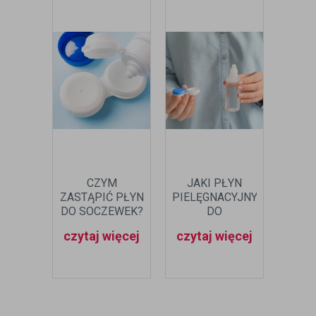
CZYM
JAKI PŁYN
P
ZASTĄPIĆ PŁYN
PIELĘGNACYJNY
SOC
DO SOCZEWEK?
DO
JAKI 
WRAŻLIWYCH
S
czytaj więcej
czytaj więcej
czyt
OCZU?