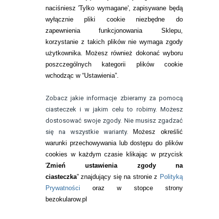
naciśniesz 'Tylko wymagane', zapisywane będą
wyłącznie pliki cookie niezbędne do
KONTAKT
zapewnienia funkcjonowania Sklepu,
korzystanie z takich plików nie wymaga zgody
telefon:
22 113 44 42
użytkownika. Możesz również dokonać wyboru
poszczególnych kategorii plików cookie
telefon:
wchodząc w “Ustawienia”.
732 08 08 72
e-mail:
Zobacz jakie informacje zbieramy za pomocą
kontakt@bezokularow.pl
ciasteczek i w jakim celu to robimy. Możesz
dostosować swoje zgody. Nie musisz zgadzać
się na wszystkie warianty.
Możesz określić
warunki przechowywania lub dostępu do plików
cookies w każdym czasie klikając w przycisk
'
Zmień ustawienia zgody na
ciasteczka
” znajdujący się na stronie z
Polityką
Prywatności
oraz w stopce strony
bezokularow.pl