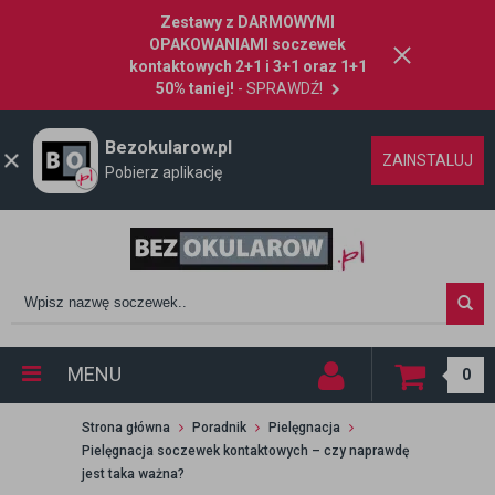
Zestawy z DARMOWYMI
OPAKOWANIAMI soczewek
kontaktowych 2+1 i 3+1 oraz 1+1
50% taniej!
- SPRAWDŹ!
Bezokularow.pl
ZAINSTALUJ
Pobierz aplikację
MENU
0
Strona główna
Poradnik
Pielęgnacja
Pielęgnacja soczewek kontaktowych – czy naprawdę
jest taka ważna?