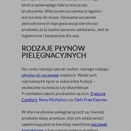
blistra zamkniętego fabrycznie przez
producenta. Wieczorem soczewkę ściągamy i
wyrzucamy do kosza. Używanie soczewek
jednodniowych daje gwarancję sterylności
produktu przy każdorazowym zakładaniu. Jest to
higieniczne i bezpieczne dla oka.
RODZAJE PŁYNÓW
PIELĘGNACYJNYCH
Na rynku istnieje szeroki wybór różnego rodzaju
płynów
do soczewek
miękkich. Wiele tych
najnowszych łączy w sobie kilka funkcji –
skutecznie oczyszcza czy dezynfekuje.
Przykładem takich produktów są m.in.
EyeLove
Comfort
,
Renu Multiplus
czy
Opti-Free Express
.
W ofercie płynów pielęgnacyjnych są również
produkty klasy premium, których właściwości
zapewniają jeszcze bardziej nawilżone
soczewki
kontaktowe
, a tym samym większy komfort