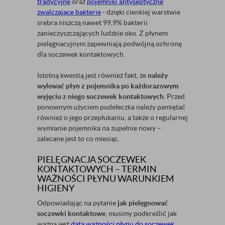
tradycyjne
oraz
pojemniki antyseptyczne
zwalczające bakterie
- dzięki cienkiej warstwie
srebra niszczą nawet 99,9% bakterii
zanieczyszczających ludzkie oko. Z płynem
pielęgnacyjnym zapewniają podwójną ochronę
dla soczewek kontaktowych.
Istotną kwestią jest również fakt, że
należy
wylewać płyn z pojemnika po każdorazowym
wyjęciu z niego soczewek kontaktowych
. Przed
ponownym użyciem pudełeczka należy pamiętać
również o jego przepłukaniu, a także o regularnej
wymianie pojemnika na zupełnie nowy –
zalecane jest to co miesiąc.
PIELĘGNACJA SOCZEWEK
KONTAKTOWYCH – TERMIN
WAŻNOŚCI PŁYNU WARUNKIEM
HIGIENY
Odpowiadając na pytanie
jak pielęgnować
soczewki kontaktowe
, musimy podkreślić jak
ważna jest
data ważności płynu do soczewek
.