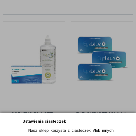
SOFLENS 59 6 SZT. +
EYELOVE ULTRASLIM 1-
EYELOVE NATURAL+ 400
DAY 90 SZTUK
Ustawienia ciasteczek
ML
Nasz sklep korzysta z ciasteczek i/lub innych