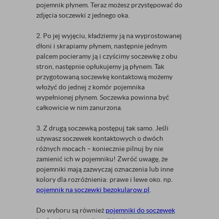
pojemnik płynem. Teraz możesz przystępować do
zdjęcia soczewki z jednego oka.
2. Po jej wyjęciu, kładziemy ją na wyprostowanej
dłoni i skrapiamy płynem, następnie jednym
palcem pocieramy ją i czyścimy soczewkę z obu
stron, następnie opłukujemy ją płynem. Tak
przygotowaną soczewkę kontaktową możemy
włożyć do jednej z komór pojemnika
wypełnionej płynem. Soczewka powinna być
całkowicie w nim zanurzona.
3. Z drugą soczewką postępuj tak samo. Jeśli
używasz soczewek kontaktowych o dwóch
różnych mocach – koniecznie pilnuj by nie
zamienić ich w pojemniku! Zwróć uwagę, że
pojemniki mają zazwyczaj oznaczenia lub inne
kolory dla rozróżnienia: prawe i lewe oko. np.
pojemnik na soczewki bezokularow.pl
.
Do wyboru są również
pojemniki do soczewek