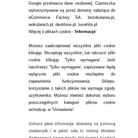
Google przetwarza dane osobowe
). Ciasteczka
WARUNKI ZAKUPÓW
wykorzystywane są przez domeny należące do
eCommerce Factory SA: bezokularow.pl,
O NAS
wokularach.pl, dentilove.pl, luxwhite.pl
RANKINGI SOCZEWEK
Więcej o plikach cookie - '
Informacje
'
SOCZEWKI KOLOROWE
Możesz zaakceptować wszystkie pliki cookie
Zwrot (odstąpienie od umowy)
klikając 'Akceptuję wszystkie', lub odrzucić pliki
cookie klikając 'Tylko wymagane'. Jeśli
ZMIEŃ USTAWIENIA ZGODY NA CIASTECZKA
naciśniesz 'Tylko wymagane', zapisywane będą
wyłącznie pliki cookie niezbędne do
KONTAKT
zapewnienia funkcjonowania Sklepu,
korzystanie z takich plików nie wymaga zgody
telefon:
22 113 44 42
użytkownika. Możesz również dokonać wyboru
poszczególnych kategorii plików cookie
telefon:
wchodząc w “Ustawienia”.
732 08 08 72
e-mail:
Zobacz jakie informacje zbieramy za pomocą
kontakt@bezokularow.pl
ciasteczek i w jakim celu to robimy. Możesz
dostosować swoje zgody. Nie musisz zgadzać