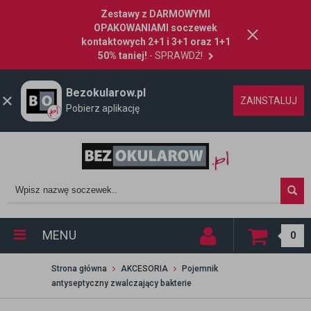
Zestawy z DARMOWYMI
OPAKOWANIAMI soczewek
kontaktowych 2+1 i 3+1 oraz 1+1
50% taniej!
- SPRAWDŹ!
Bezokularow.pl
ZAINSTALUJ
Pobierz aplikację
MENU
0
Strona główna
AKCESORIA
Pojemnik
antyseptyczny zwalczający bakterie