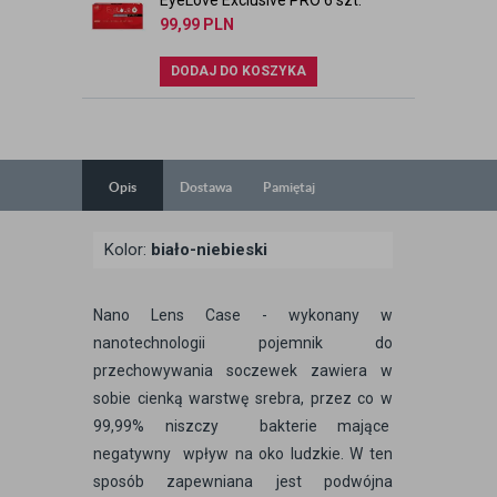
EyeLove Exclusive PRO 6 szt.
99,99
PLN
DODAJ DO KOSZYKA
Opis
Dostawa
Pamiętaj
Kolor:
biało-niebieski
Nano Lens Case - wykonany w
nanotechnologii pojemnik do
przechowywania soczewek zawiera w
sobie cienką warstwę srebra, przez co w
99,99% niszczy bakterie mające
negatywny wpływ na oko ludzkie. W ten
sposób zapewniana jest podwójna