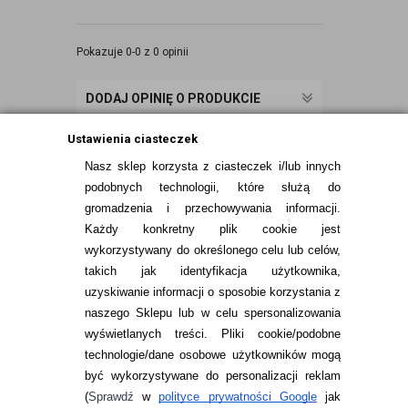
Pokazuje 0-0 z 0 opinii
DODAJ OPINIĘ O PRODUKCIE
Ustawienia ciasteczek
Nasz sklep korzysta z ciasteczek i/lub innych
podobnych technologii, które służą do
gromadzenia i przechowywania informacji.
Każdy konkretny plik cookie jest
wykorzystywany do określonego celu lub celów,
takich jak identyfikacja użytkownika,
uzyskiwanie informacji o sposobie korzystania z
naszego Sklepu lub w celu spersonalizowania
INFORMACJE KONTAKTOWE
wyświetlanych treści.
Pliki cookie/podobne
technologie/dane osobowe użytkowników mogą
JAK ZAMAWIAĆ?
być wykorzystywane do personalizacji reklam
ZWROTY I REKLAMACJA
(
Sprawdź
w
polityce prywatności Google
jak