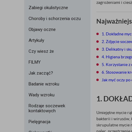
zagrożeniami i cies
Zabiegi okulistyczne
Choroby i schorzenia oczu
Najważniejs
Objawy oczne
1. Dokładne myc
Artykuły
2. Zdjęcie socz
3. Delikatny i s
Czy wiesz że
4. Higiena brze
FILMY
5. Korzystanie z
6. Stosowanie kr
Jak zacząć?
Jak myć oczy po 
Badanie wzroku
Wady wzroku
1. DOKŁA
Rodzaje soczewek
kontaktowych
Umiejętne mycie rą
bakterii i wirusów,
Pielęgnacja
skrupulatne mycie 
palec, przestrzenie