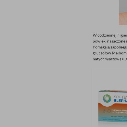
W codziennej higie
powiek, nasączone 
Pomagają zapobiegać
gruczołów Meiboma.
natychmiastową ulg