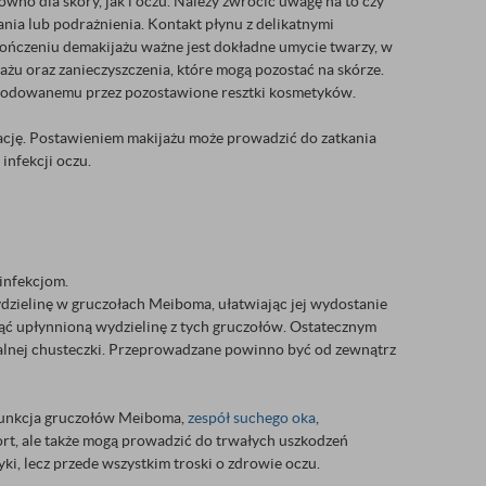
no dla skóry, jak i oczu. Należy zwrócić uwagę na to czy
ia lub podrażnienia. Kontakt płynu z delikatnymi
ończeniu demakijażu ważne jest dokładne umycie twarzy, w
żu oraz zanieczyszczenia, które mogą pozostać na skórze.
wodowanemu przez pozostawione resztki kosmetyków.
rację. Postawieniem makijażu może prowadzić do zatkania
infekcji oczu.
 infekcjom.
dzielinę w gruczołach Meiboma, ułatwiając jej wydostanie
nąć upłynnioną wydzielinę z tych gruczołów. Ostatecznym
alnej chusteczki. Przeprowadzane powinno być od zewnątrz
funkcja gruczołów Meiboma,
zespół suchego oka
,
ort, ale także mogą prowadzić do trwałych uszkodzeń
ki, lecz przede wszystkim troski o zdrowie oczu.