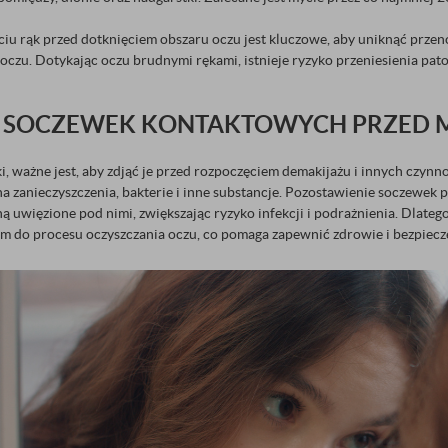
yciu rąk przed dotknięciem obszaru oczu jest kluczowe, aby uniknąć prze
 oczu. Dotykając oczu brudnymi rękami, istnieje ryzyko przeniesienia pa
IE SOCZEWEK KONTAKTOWYCH PRZED 
ki, ważne jest, aby zdjąć je przed rozpoczęciem demakijażu i innych czyn
na zanieczyszczenia, bakterie i inne substancje. Pozostawienie soczewe
ną uwięzione pod nimi, zwiększając ryzyko infekcji i podrażnienia. Dlat
em do procesu oczyszczania oczu, co pomaga zapewnić zdrowie i bezpiec