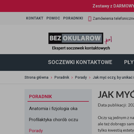
Zestawy z DARMOWYM
KONTAKT
POMOC
PORADNIKI
Zamówienia telefoniczn
SOCZEWKI KONTAKTOWE
PŁY
Strona główna
Poradnik
Porady
Jak myć oczy, by unikać 
JAK MYĆ
PORADNIK
Data publikacji: 2
Anatomia i fizjologia oka
Oczy są jednym z n
Profilaktyka chorób oczu
ale też dobrego sam
tylko kwestią estet
Porady