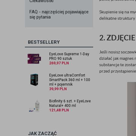
Ciekawostki
FAQ - najczęściej pojawiające
Skupienie się na m
się pytania
delikatne struktury
2. ZDJĘC
BESTSELLERY
Jeśli nosisz soczew
EyeLove Supreme 1-Day
działać jak magnes 
PRO 90 sztuk
269,97
PLN
substancje te zosta
przed przystąpieni
EyeLove ultraComfort
SmartPack 360 ml + 100
ml + pojemnik
39,99
PLN
Biofinity 6 szt. + EyeLove
Natural+ 400 ml
121,48
PLN
JAK ZACZĄĆ