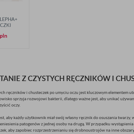
BLEPHA+
CZKI
YCZNE
pln
STANIE Z CZYSTYCH RĘCZNIKÓW I CHU
ych ręczników i chusteczek po umyciu oczu jest kluczowym elementem utr
owisko sprzyja rozwojowi bakterii, dlatego ważne jest, aby unikać używ
zyścić oczy.
est, aby każdy użytkownik miał swój własny ręcznik do osuszania twarzy,
zeniesienia patogenów z jednej osoby na drugą. W przypadku wystąpieni
czek, aby zapobiec rozprzestrzenianiu się drobnoustrojów na inne obszar