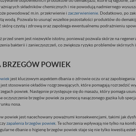
używanie odpowiednich produktów do demakijażu, które są łagodne, zarów
drażniących składników chemicznych i nie powodują nadmiernego wysuszan
oże powodować m.in. przekrwienie i
zaczerwienienie
. Dodatkowo, po zak
stą wodą. Pozwala to usunąć wszelkie pozostałości produktów do demakija
 skórę czystą i zdrową oraz zapobiega ewentualnemu podrażnieniu spo
ż przed snem jest niezwykle istotny, ponieważ pozwala skórze na regene
nia bakterii i zanieczyszczeń, co zwiększa ryzyko problemów skórnych i 
NA BRZEGÓW POWIEK
owiek
jest kluczowym aspektem dbania o zdrowie oczu oraz zapobiegania
jest stosowanie okładów rozgrzewających, które pomagają rozrzedzić wy
brzegach powiek. Następnie przystępuje się do masażu, który pomaga usu
ne oczyszczenie brzegów powiek za pomocą nasączonego gazika lub specj
runku nosa.
ów powiek jest nacechowany poważnymi konsekwencjami, takimi jak dys
czy
zapalenia brzegów powiek
. Te schorzenia wpływają nie tylko na komf
ularne dbanie o higienę brzegów powiek staje się nie tylko kwestią estety