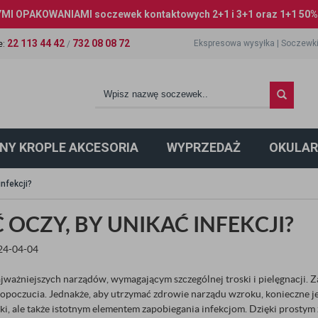
I OPAKOWANIAMI soczewek kontaktowych 2+1 i 3+1 oraz 1+1 50% 
22 113 44 42
732 08 08 72
Ekspresowa wysyłka
|
Soczewki
e
:
/
NY KROPLE AKCESORIA
WYPRZEDAŻ
OKULAR
infekcji?
 OCZY, BY UNIKAĆ INFEKCJI?
024-04-04
ajważniejszych narządów, wymagającym szczególnej troski i pielęgnacji. 
opoczucia. Jednakże, aby utrzymać zdrowie narządu wzroku, konieczne je
yki, ale także istotnym elementem zapobiegania infekcjom. Dzięki prosty