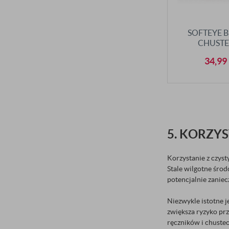
SOFTEYE 
CHUSTE
OKULIST
34,99
5. KORZY
Korzystanie z czyst
Stale wilgotne środ
potencjalnie zaniec
Niezwykle istotne j
zwiększa ryzyko pr
ręczników i chuste