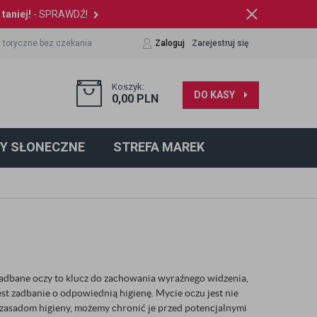
taniej!
- SPRAWDŹ!
 toryczne bez czekania
Zaloguj
Zarejestruj się
Koszyk:
DO KASY
0,00
PLN
Y SŁONECZNE
STREFA MAREK
Zadbane oczy to klucz do zachowania wyraźnego widzenia,
st zadbanie o odpowiednią higienę. Mycie oczu jest nie
m zasadom higieny, możemy chronić je przed potencjalnymi