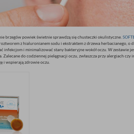
nie brzegów powiek świetnie sprawdzą się chusteczki okulistyczne.
SOFT
roztworem z hialuronianem sodu i ekstraktem z drzewa herbacianego, o dz
 infekcjom i minimalizować stany bakteryjne wokół oczu. W zestawie jes
 Zalecane do codziennej pielęgnacji oczu, zwłaszcza przy alergiach czy
ę i wspierają zdrowie oczu.