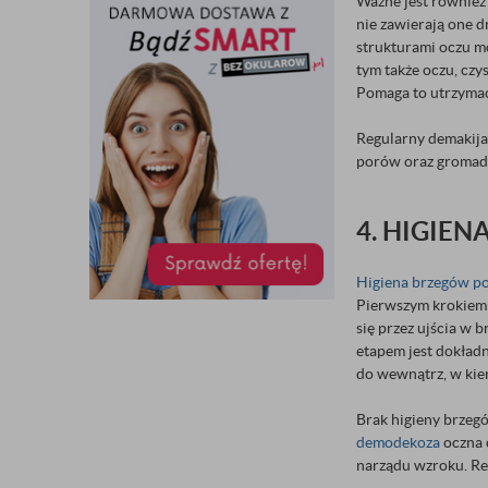
Ważne jest również 
nie zawierają one 
strukturami oczu m
tym także oczu, czy
Pomaga to utrzymać
Regularny demakija
porów oraz gromadze
4. HIGIE
Higiena brzegów p
Pierwszym krokiem 
się przez ujścia w 
etapem jest dokład
do wewnątrz, w kie
Brak higieny brzeg
demodekoza
oczna 
narządu wzroku. Reg