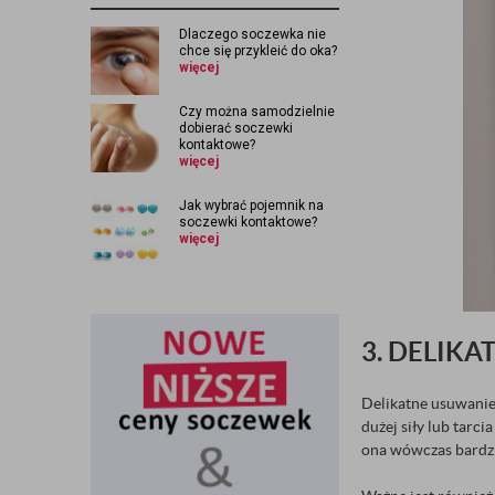
Dlaczego soczewka nie
chce się przykleić do oka?
więcej
Czy można samodzielnie
dobierać soczewki
kontaktowe?
więcej
Jak wybrać pojemnik na
soczewki kontaktowe?
więcej
3. DELIKA
Delikatne usuwanie
dużej siły lub tarc
ona wówczas bardzi