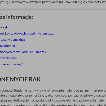
zyć się klarownym widzeniem przez wiele lat. Dowiedz się jak myć oczy, by 
ze informacje:
ie rąk
ewek kontaktowych przed myciem oczu
kuteczny demakijaż
gów powiek
 czystych ręczników i chusteczek
opli do oczu
operacji zaćmy?
DNE MYCIE RĄK
k stanowi fundamentalny krok w utrzymaniu higieny oczu i minimalizowan
 które mogą łatwo przenieść się w okolice oczu, zagrażając zdrowiu nar
rąk przed dotknięciem oczu stanowi kluczowy element zachowania higieny
 pomiędzy, dłonie oraz nadgarstki. Zalecane jest mycie przez co najmniej