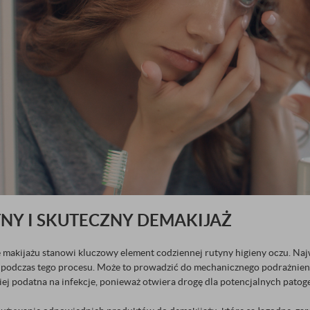
TNY I SKUTECZNY DEMAKIJAŻ
 makijażu stanowi kluczowy element codziennej rutyny higieny oczu. Naj
ia podczas tego procesu. Może to prowadzić do mechanicznego podrażnienia 
ej podatna na infekcje, ponieważ otwiera drogę dla potencjalnych pato