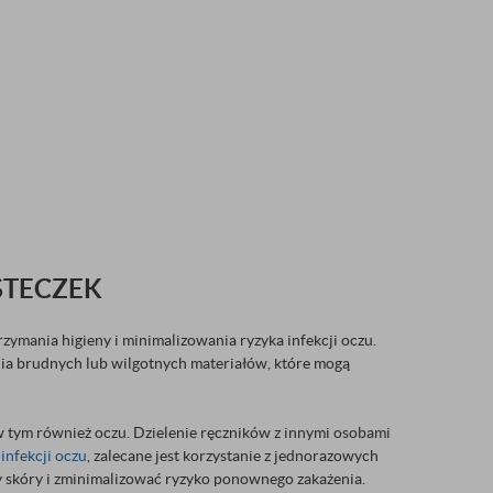
STECZEK
zymania higieny i minimalizowania ryzyka infekcji oczu.
ania brudnych lub wilgotnych materiałów, które mogą
 w tym również oczu. Dzielenie ręczników z innymi osobami
a
infekcji oczu
, zalecane jest korzystanie z jednorazowych
y skóry i zminimalizować ryzyko ponownego zakażenia.