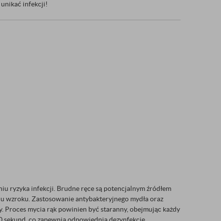
unikać infekcji!
iu ryzyka infekcji. Brudne ręce są potencjalnym źródłem
ządu wzroku. Zastosowanie antybakteryjnego mydła oraz
. Proces mycia rąk powinien być staranny, obejmując każdy
 20 sekund, co zapewnia odpowiednią dezynfekcję.