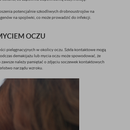
noszenia potencjalnie szkodliwych drobnoustrojów na
togenów na spojówki, co może prowadzić do infekcji.
MYCIEM OCZU
ności pielęgnacyjnych w okolicy oczu. Szkła kontaktowe mogą
k podczas demakijażu lub mycia oczu może spowodować, że
ego zawsze należy pamiętać o zdjęciu soczewek kontaktowych
zeństwo narządu wzroku.