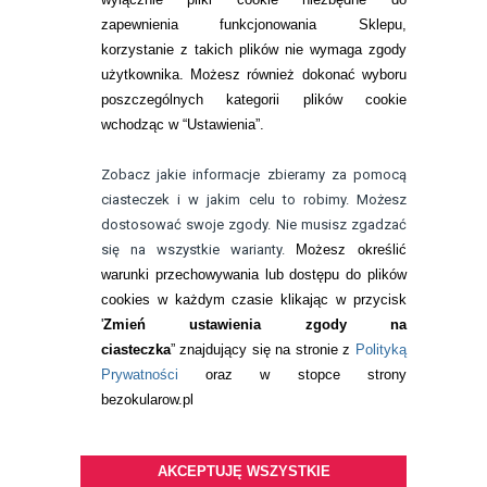
KONTAKT
zapewnienia funkcjonowania Sklepu,
korzystanie z takich plików nie wymaga zgody
telefon:
22 113 44 42
użytkownika. Możesz również dokonać wyboru
poszczególnych kategorii plików cookie
telefon:
wchodząc w “Ustawienia”.
732 08 08 72
e-mail:
Zobacz jakie informacje zbieramy za pomocą
kontakt@bezokularow.pl
ciasteczek i w jakim celu to robimy. Możesz
dostosować swoje zgody. Nie musisz zgadzać
się na wszystkie warianty.
Możesz określić
warunki przechowywania lub dostępu do plików
cookies w każdym czasie klikając w przycisk
'
Zmień ustawienia zgody na
ciasteczka
” znajdujący się na stronie z
Polityką
Prywatności
oraz w stopce strony
bezokularow.pl
AKCEPTUJĘ WSZYSTKIE
© Copyright by
BEZOKULARÓW
.PL
| soczewki kontaktowe i płyny