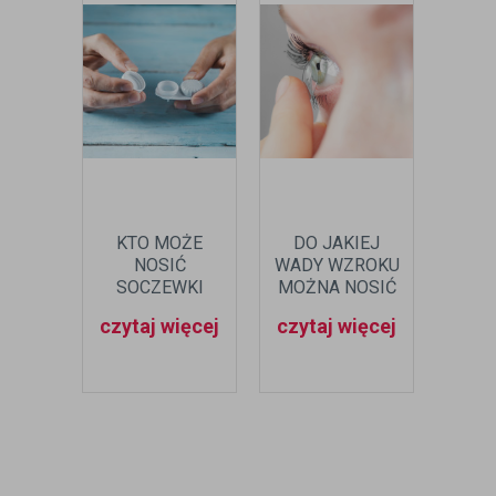
KTO MOŻE
DO JAKIEJ
CZ
NOSIĆ
WADY WZROKU
MOŻ
SOCZEWKI
MOŻNA NOSIĆ
SO
KONTAKTOWE?
SOCZEWKI?
KON
czytaj więcej
czytaj więcej
czyt