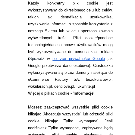
Każdy konkretny plik cookie jest
wykorzystywany do określonego celu lub celów,
takich jak identyfikacja użytkownika,
uzyskiwanie informacji o sposobie korzystania z
naszego Sklepu lub w celu spersonalizowania
INFORMACJE KONTAKTOWE
wyświetlanych treści.
Pliki cookie/podobne
technologie/dane osobowe użytkowników mogą
JAK ZAMAWIAĆ?
być wykorzystywane do personalizacji reklam
ZWROTY I REKLAMACJA
(
Sprawdź
w
polityce prywatności Google
jak
Google przetwarza dane osobowe
). Ciasteczka
WARUNKI ZAKUPÓW
wykorzystywane są przez domeny należące do
eCommerce Factory SA: bezokularow.pl,
O NAS
wokularach.pl, dentilove.pl, luxwhite.pl
RANKINGI SOCZEWEK
Więcej o plikach cookie - '
Informacje
'
SOCZEWKI KOLOROWE
Możesz zaakceptować wszystkie pliki cookie
Zwrot (odstąpienie od umowy)
klikając 'Akceptuję wszystkie', lub odrzucić pliki
cookie klikając 'Tylko wymagane'. Jeśli
ZMIEŃ USTAWIENIA ZGODY NA CIASTECZKA
naciśniesz 'Tylko wymagane', zapisywane będą
wyłącznie pliki cookie niezbędne do