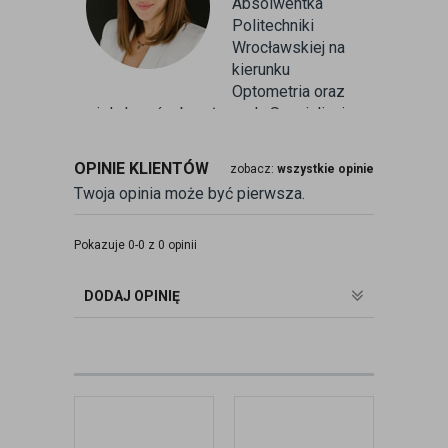
Absolwentka
Politechniki
Wrocławskiej na
kierunku
Optometria oraz
wielu kursów branżowych. Specjalizuje
się w badaniu refrakcji wzroku oraz
kontaktologii, czyli dobieraniu
OPINIE KLIENTÓW
zobacz:
wszystkie opinie
soczewek kontaktowych miękkich. Od
Twoja opinia może być pierwsza.
ponad 10 lat pracuje w branży
związanej z korekcją wzroku jako
optometrysta pracujący w gabinecie.
Pokazuje 0-0 z 0 opinii
Pomaga pacjentom przeprowadzając
badania wad refrakcji, dobierając
DODAJ OPINIĘ
okulary oraz soczewki kontaktowe.
zobacz:
więcej wpisów autora