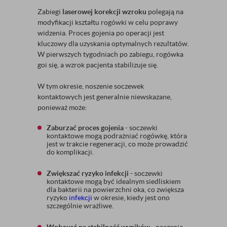
Zabiegi
laserowej korekcji wzroku
polegają na
modyfikacji kształtu rogówki w celu poprawy
widzenia. Proces gojenia po operacji jest
kluczowy dla uzyskania optymalnych rezultatów.
W pierwszych tygodniach po zabiegu, rogówka
goi się, a wzrok pacjenta stabilizuje się.
W tym okresie, noszenie soczewek
kontaktowych jest generalnie niewskazane,
ponieważ może:
Zaburzać proces gojenia
- soczewki
kontaktowe mogą podrażniać rogówkę, która
jest w trakcie regeneracji, co może prowadzić
do komplikacji.
Zwiększać ryzyko infekcji
- soczewki
kontaktowe mogą być idealnym siedliskiem
dla bakterii na powierzchni oka, co zwiększa
ryzyko
infekcji
w okresie, kiedy jest ono
szczególnie wrażliwe.