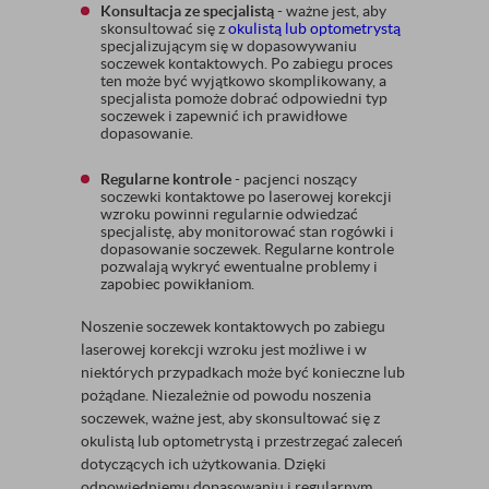
Konsultacja ze specjalistą
- ważne jest, aby
skonsultować się z
okulistą lub optometrystą
specjalizującym się w dopasowywaniu
soczewek kontaktowych. Po zabiegu proces
ten może być wyjątkowo skomplikowany, a
specjalista pomoże dobrać odpowiedni typ
soczewek i zapewnić ich prawidłowe
dopasowanie.
Regularne kontrole
- pacjenci noszący
soczewki kontaktowe po laserowej korekcji
wzroku powinni regularnie odwiedzać
specjalistę, aby monitorować stan rogówki i
dopasowanie soczewek. Regularne kontrole
pozwalają wykryć ewentualne problemy i
zapobiec powikłaniom.
Noszenie soczewek kontaktowych po zabiegu
laserowej korekcji wzroku jest możliwe i w
niektórych przypadkach może być konieczne lub
pożądane. Niezależnie od powodu noszenia
soczewek, ważne jest, aby skonsultować się z
okulistą lub optometrystą i przestrzegać zaleceń
dotyczących ich użytkowania. Dzięki
odpowiedniemu dopasowaniu i regularnym