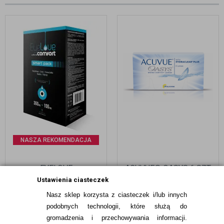
NASZA REKOMENDACJA
EYELOVE
ACUVUE® OASYS 6 SZT.
ULTRACOMFORT
Ustawienia ciasteczek
SMARTPACK 360 ML +
Nasz sklep korzysta z ciasteczek i/lub innych
100 ML + POJEMNIK
39,99
pln
84,99
pln
podobnych technologii, które służą do
gromadzenia i przechowywania informacji.