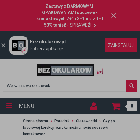
Zestawy z DARMOWYMI
OPAKOWANIAMI soczewek
kontaktowych 2+1 i 3+1 oraz 1+1
50% taniej!
- SPRAWDŹ!
Bezokularow.pl
ZAINSTALUJ
Pobierz aplikację
MENU
0
Strona główna
Poradnik
Ciekawostki
Czy po
laserowej korekcji wzroku można nosić soczewki
kontaktowe?