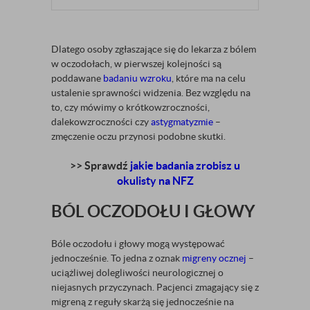
Dlatego osoby zgłaszające się do lekarza z bólem
w oczodołach, w pierwszej kolejności są
poddawane
badaniu wzroku
, które ma na celu
ustalenie sprawności widzenia. Bez względu na
to, czy mówimy o krótkowzroczności,
dalekowzroczności czy
astygmatyzmie
–
zmęczenie oczu przynosi podobne skutki.
>> Sprawdź
jakie badania zrobisz u
okulisty na NFZ
BÓL OCZODOŁU I GŁOWY
Bóle oczodołu i głowy mogą występować
jednocześnie. To jedna z oznak
migreny ocznej
–
uciążliwej dolegliwości neurologicznej o
niejasnych przyczynach. Pacjenci zmagający się z
migreną z reguły skarżą się jednocześnie na