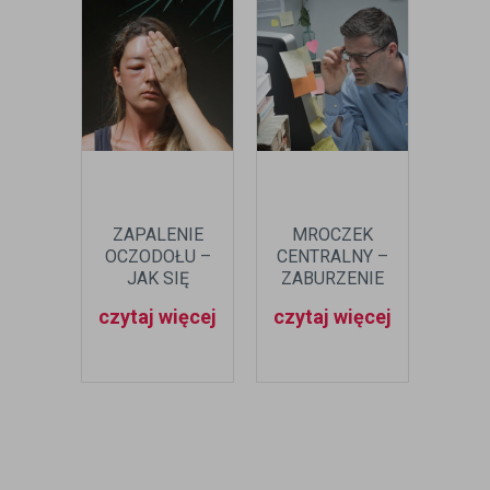
ZAPALENIE
MROCZEK
ANG
OCZODOŁU –
CENTRALNY –
OKA
JAK SIĘ
ZABURZENIE
OBJAWIA?
POLA WIDZENIA
NAJW
czytaj więcej
czytaj więcej
czyt
INF