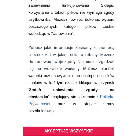
KONTAKT
zapewnienia funkcjonowania Sklepu,
korzystanie z takich plików nie wymaga zgody
telefon:
22 113 44 42
użytkownika. Możesz również dokonać wyboru
poszczególnych kategorii plików cookie
telefon:
wchodząc w “Ustawienia”.
732 08 08 72
e-mail:
Zobacz jakie informacje zbieramy za pomocą
kontakt@bezokularow.pl
ciasteczek i w jakim celu to robimy. Możesz
dostosować swoje zgody. Nie musisz zgadzać
się na wszystkie warianty.
Możesz określić
warunki przechowywania lub dostępu do plików
cookies w każdym czasie klikając w przycisk
'
Zmień ustawienia zgody na
ciasteczka
” znajdujący się na stronie z
Polityką
Prywatności
oraz w stopce strony
bezokularow.pl
AKCEPTUJĘ WSZYSTKIE
© Copyright by
BEZOKULARÓW
.PL
| soczewki kontaktowe i płyny