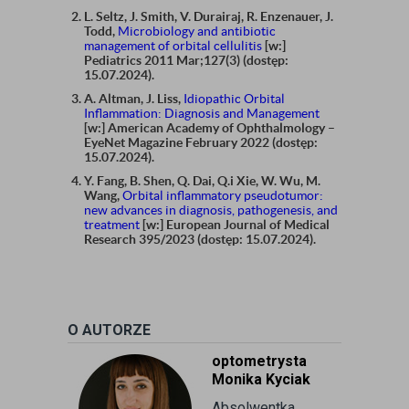
L. Seltz, J. Smith, V. Durairaj, R. Enzenauer, J.
Todd,
Microbiology and antibiotic
management of orbital cellulitis
[w:]
Pediatrics 2011 Mar;127(3) (dostęp:
15.07.2024).
A. Altman, J. Liss,
Idiopathic Orbital
Inflammation: Diagnosis and Management
[w:] American Academy of Ophthalmology –
EyeNet Magazine February 2022 (dostęp:
15.07.2024).
Y. Fang, B. Shen, Q. Dai, Q.i Xie, W. Wu, M.
Wang,
Orbital inflammatory pseudotumor:
new advances in diagnosis, pathogenesis, and
treatment
[w:] European Journal of Medical
Research 395/2023 (dostęp: 15.07.2024).
O AUTORZE
optometrysta
Monika Kyciak
Absolwentka