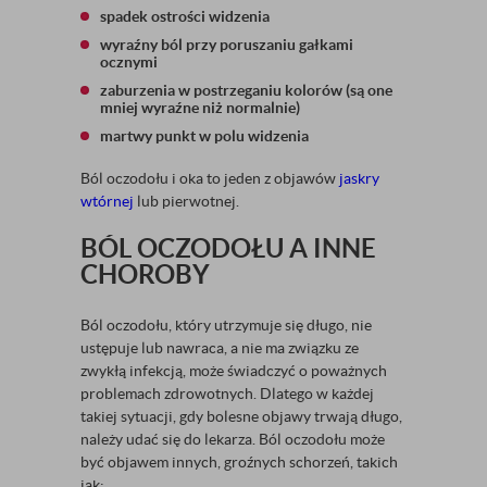
spadek ostrości widzenia
wyraźny ból przy poruszaniu gałkami
ocznymi
zaburzenia w postrzeganiu kolorów (są one
mniej wyraźne niż normalnie)
martwy punkt w polu widzenia
Ból oczodołu i oka to jeden z objawów
jaskry
wtórnej
lub pierwotnej.
BÓL OCZODOŁU A INNE
CHOROBY
Ból oczodołu, który utrzymuje się długo, nie
ustępuje lub nawraca, a nie ma związku ze
zwykłą infekcją, może świadczyć o poważnych
problemach zdrowotnych. Dlatego w każdej
takiej sytuacji, gdy bolesne objawy trwają długo,
należy udać się do lekarza. Ból oczodołu może
być objawem innych, groźnych schorzeń, takich
jak: