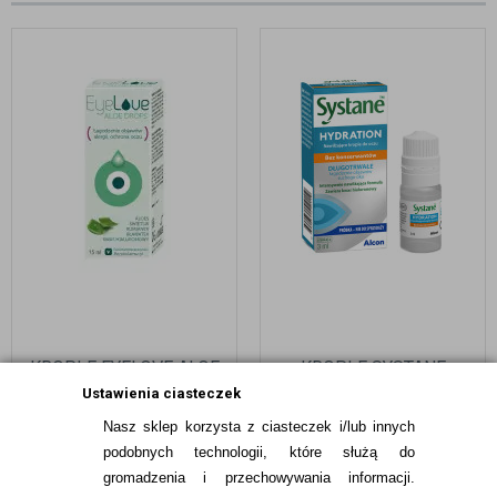
KROPLE EYELOVE ALOE
KROPLE SYSTANE
DROPS - Z ALOESEM I
HYDRATION 10 ML
Ustawienia ciasteczek
RUMIANKIEM, DLA
Nasz sklep korzysta z ciasteczek i/lub innych
ALERGIKÓW
19,99
pln
59,99
pln
podobnych technologii, które służą do
gromadzenia i przechowywania informacji.