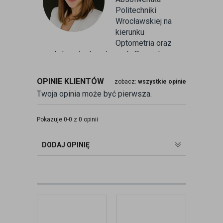
Politechniki
Wrocławskiej na
kierunku
Optometria oraz
wielu kursów branżowych. Specjalizuje
się w badaniu refrakcji wzroku oraz
kontaktologii, czyli dobieraniu
OPINIE KLIENTÓW
zobacz:
wszystkie opinie
soczewek kontaktowych miękkich. Od
Twoja opinia może być pierwsza.
ponad 10 lat pracuje w branży
związanej z korekcją wzroku jako
optometrysta pracujący w gabinecie.
Pokazuje 0-0 z 0 opinii
Pomaga pacjentom przeprowadzając
badania wad refrakcji, dobierając
DODAJ OPINIĘ
okulary oraz soczewki kontaktowe.
zobacz:
więcej wpisów autora