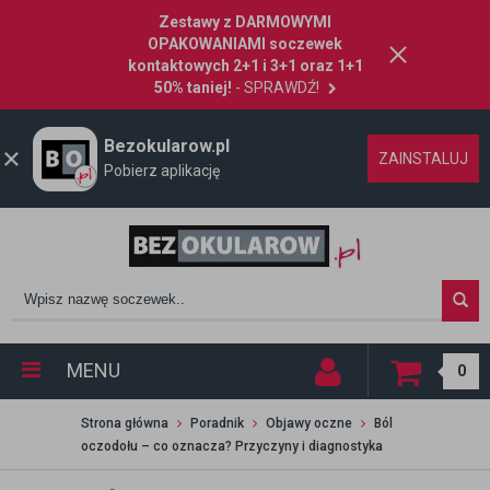
Zestawy z DARMOWYMI
OPAKOWANIAMI soczewek
kontaktowych 2+1 i 3+1 oraz 1+1
50% taniej!
- SPRAWDŹ!
Bezokularow.pl
ZAINSTALUJ
Pobierz aplikację
MENU
0
Strona główna
Poradnik
Objawy oczne
Ból
oczodołu – co oznacza? Przyczyny i diagnostyka