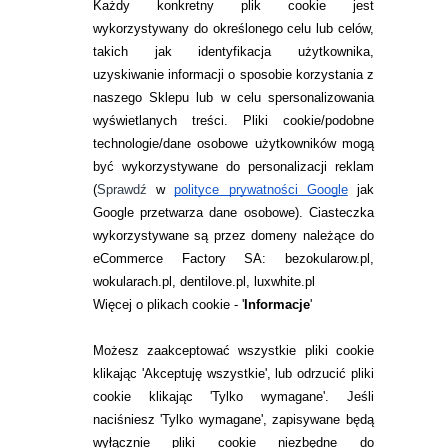
Każdy konkretny plik cookie jest
wykorzystywany do określonego celu lub celów,
takich jak identyfikacja użytkownika,
uzyskiwanie informacji o sposobie korzystania z
naszego Sklepu lub w celu spersonalizowania
INFORMACJE KONTAKTOWE
wyświetlanych treści.
Pliki cookie/podobne
technologie/dane osobowe użytkowników mogą
JAK ZAMAWIAĆ?
być wykorzystywane do personalizacji reklam
ZWROTY I REKLAMACJA
(
Sprawdź
w
polityce prywatności Google
jak
Google przetwarza dane osobowe
). Ciasteczka
WARUNKI ZAKUPÓW
wykorzystywane są przez domeny należące do
eCommerce Factory SA: bezokularow.pl,
O NAS
wokularach.pl, dentilove.pl, luxwhite.pl
RANKINGI SOCZEWEK
Więcej o plikach cookie - '
Informacje
'
SOCZEWKI KOLOROWE
Możesz zaakceptować wszystkie pliki cookie
Zwrot (odstąpienie od umowy)
klikając 'Akceptuję wszystkie', lub odrzucić pliki
cookie klikając 'Tylko wymagane'. Jeśli
ZMIEŃ USTAWIENIA ZGODY NA CIASTECZKA
naciśniesz 'Tylko wymagane', zapisywane będą
wyłącznie pliki cookie niezbędne do