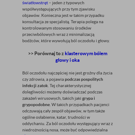
światłowstręt
– jeden z typowych
współwystępujących przy tym zjawisku
objawów. Konieczna jest w takim przypadku
konsultacja ze specjalistą. Terapia polega na
kontrolowanym stosowaniu środków
przeciwbólowych wraz z minimalizacją
bodźców, które wywołują ból oczodołu i głowy.
>> Porównaj to z
klasterowym bólem
głowy i oka
Ból oczodołu najczęściej nie jest groźny dla życia
czy zdrowia, a pojawia
podczas pospolitych
infekcji zatok
. Tej charakterystycznej
dolegliwości możemy doświadczać podczas
zakażeń wirusowych, takich jaki
grypa i
grypopodobne
. W takich przypadkach pacjenci
odczuwają cały zespół objawów, w tym także
ogólne osłabienie, katar, trudności w
oddychaniu. Za ból oczodołu występujący wraz z
niedrożnością nosa, może być odpowiedzialna