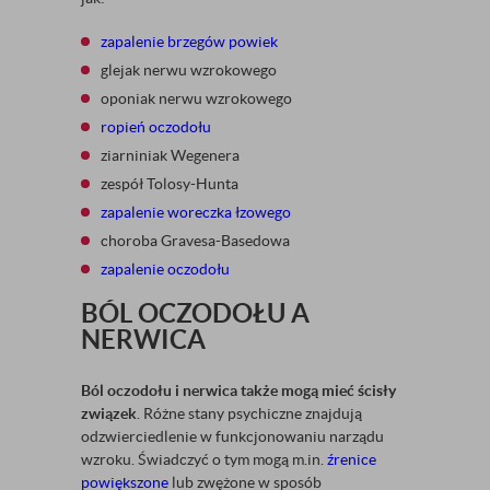
zapalenie brzegów powiek
glejak nerwu wzrokowego
oponiak nerwu wzrokowego
ropień oczodołu
ziarniniak Wegenera
zespół Tolosy-Hunta
zapalenie woreczka łzowego
choroba Gravesa-Basedowa
zapalenie oczodołu
BÓL OCZODOŁU A
NERWICA
Ból oczodołu i nerwica także mogą mieć ścisły
związek
. Różne stany psychiczne znajdują
odzwierciedlenie w funkcjonowaniu narządu
wzroku. Świadczyć o tym mogą m.in.
źrenice
powiększone
lub zwężone w sposób