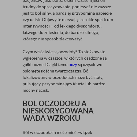
pacjentów jako ból za okiem. Czasem jest on
trudny do sprecyzowania, ponieważ nie zawsze
jest to ból silny, a bardziej
przypomina napięcie
czy ucisk
. Objawy te miewają szerokie spektrum
intensywności – od lekkiego dyskomfortu,
łatwego do zniesienia, do bardzo silnego,
którego nie sposób zlekceważyć.
Czym właściwie są oczodoły? To stożkowate
wgłębienia w czaszce, w których osadzone są
gałki oczne. Dzięki temu
oczy
są częściowo
osłonięte kośćmi twarzoczaszki. Ból
lokalizowany w oczodołach może być stały,
pulsujący, przypominający kłucie lub bardzo
mocny nacisk.
BÓL OCZODOŁU A
NIESKORYGOWANA
WADA WZROKU
Ból w oczodołach może mieć związek