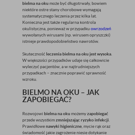
bielma na oku
może być długotrwały, bowiem
niektóre ostre stany chorobowe wymagają
systematycznego leczenia przez kilka lat.
Konieczna jest także regularna kontrola
okulistyczna, ponieważ w przypadku
owrzodzeń
wywołanych wirusami (np. wirusem opryszczki)
istnieje prawdopodobieństwo nawrotów.
Skuteczność
leczenia bielma na oku jest wysoka
.
W większości przypadków udaje się całkowicie
wyleczyć pacjentów, a w najtrudniejszych
przypadkach – znacznie poprawić sprawność
wzroku.
BIELMO NA OKU – JAK
ZAPOBIEGAĆ?
Rozwojowi
bielma na oku
możemy
zapobiegać
przede wszystkim
zmniejszając ryzyko infekcji
.
Prawidłowe
nawyki higieniczne
, mycie rąk oraz
świadomość jakie zagrożenie niesie dotykanie