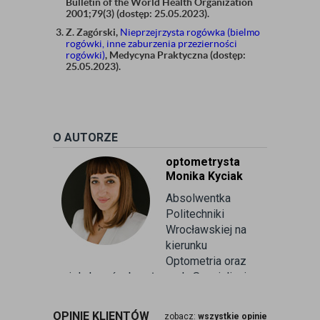
Bulletin of the World Health Organization
2001;79(3) (dostęp: 25.05.2023).
Z. Zagórski,
Nieprzejrzysta rogówka (bielmo
rogówki, inne zaburzenia przezierności
rogówki)
, Medycyna Praktyczna (dostęp:
25.05.2023).
O AUTORZE
optometrysta
Monika Kyciak
Absolwentka
Politechniki
Wrocławskiej na
kierunku
Optometria oraz
wielu kursów branżowych. Specjalizuje
się w badaniu refrakcji wzroku oraz
kontaktologii, czyli dobieraniu
OPINIE KLIENTÓW
zobacz:
wszystkie opinie