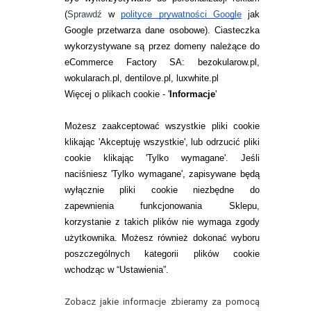
ZWROTY I REKLAMACJA
(
Sprawdź
w
polityce prywatności Google
jak
Google przetwarza dane osobowe
). Ciasteczka
WARUNKI ZAKUPÓW
wykorzystywane są przez domeny należące do
eCommerce Factory SA: bezokularow.pl,
O NAS
wokularach.pl, dentilove.pl, luxwhite.pl
RANKINGI SOCZEWEK
Więcej o plikach cookie - '
Informacje
'
SOCZEWKI KOLOROWE
Możesz zaakceptować wszystkie pliki cookie
Zwrot (odstąpienie od umowy)
klikając 'Akceptuję wszystkie', lub odrzucić pliki
cookie klikając 'Tylko wymagane'. Jeśli
ZMIEŃ USTAWIENIA ZGODY NA CIASTECZKA
naciśniesz 'Tylko wymagane', zapisywane będą
wyłącznie pliki cookie niezbędne do
KONTAKT
zapewnienia funkcjonowania Sklepu,
korzystanie z takich plików nie wymaga zgody
telefon:
22 113 44 42
użytkownika. Możesz również dokonać wyboru
poszczególnych kategorii plików cookie
telefon:
wchodząc w “Ustawienia”.
732 08 08 72
e-mail:
Zobacz jakie informacje zbieramy za pomocą
kontakt@bezokularow.pl