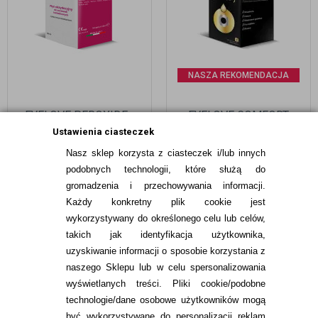
NASZA REKOMENDACJA
EYELOVE PEROXIDE+
EYELOVE COMFORT
360 ML - PŁYN
PLUS 360 ML (Z
Ustawienia ciasteczek
OKSYDACYJNY BEZ
HIALURONIANEM SODU!)
Nasz sklep korzysta z ciasteczek i/lub innych
KONSERWANTÓW
39,99
pln
36,99
pln
podobnych technologii, które służą do
gromadzenia i przechowywania informacji.
Każdy konkretny plik cookie jest
wykorzystywany do określonego celu lub celów,
takich jak identyfikacja użytkownika,
uzyskiwanie informacji o sposobie korzystania z
naszego Sklepu lub w celu spersonalizowania
INFORMACJE KONTAKTOWE
wyświetlanych treści.
Pliki cookie/podobne
technologie/dane osobowe użytkowników mogą
JAK ZAMAWIAĆ?
być wykorzystywane do personalizacji reklam