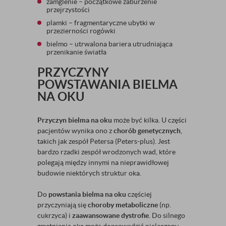
zamglenie – początkowe zaburzenie
przejrzystości
plamki – fragmentaryczne ubytki w
przezierności rogówki
bielmo – utrwalona bariera utrudniająca
przenikanie światła
PRZYCZYNY
POWSTAWANIA BIELMA
NA OKU
Przyczyn bielma na oku
może być kilka. U części
pacjentów wynika ono z
chorób genetycznych
,
takich jak zespół Petersa (Peters-plus). Jest
bardzo rzadki zespół wrodzonych wad, które
polegają między innymi na nieprawidłowej
budowie niektórych struktur oka.
Do
powstania bielma na oku
częściej
przyczyniają się
choroby metaboliczne
(np.
cukrzyca) i
zaawansowane dystrofie
. Do silnego