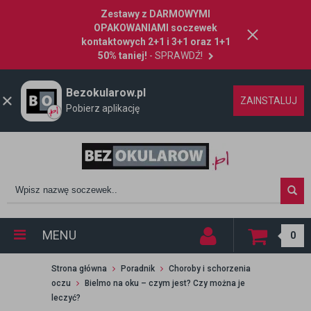
Zestawy z DARMOWYMI
OPAKOWANIAMI soczewek
kontaktowych 2+1 i 3+1 oraz 1+1
50% taniej!
- SPRAWDŹ!
Bezokularow.pl
ZAINSTALUJ
Pobierz aplikację
MENU
0
Strona główna
Poradnik
Choroby i schorzenia
oczu
Bielmo na oku – czym jest? Czy można je
leczyć?