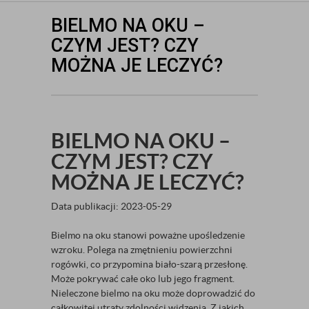
BIELMO NA OKU –
CZYM JEST? CZY
MOŻNA JE LECZYĆ?
BIELMO NA OKU –
CZYM JEST? CZY
MOŻNA JE LECZYĆ?
Data publikacji: 2023-05-29
Bielmo na oku stanowi poważne upośledzenie
wzroku. Polega na zmętnieniu powierzchni
rogówki, co przypomina biało-szarą przesłonę.
Może pokrywać całe oko lub jego fragment.
Nieleczone bielmo na oku może doprowadzić do
całkowitej utraty zdolności widzenia. Z jakich