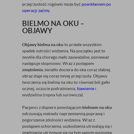
przejrzystość rogówki może być
powikłaniem po
operacji zaćmy
.
BIELMO NA OKU –
OBJAWY
Objawy bielma na oku
to przede wszystkim
spadek ostrości widzenia. Na początku jest to
zwykle dla chorego mało zauważalne, ponieważ
następuje stopniowo. Wraz z postępem
zmętnienia
, światło dociera do oka coraz słabiej,
obraz staje się coraz mniej przejrzysty. Objawy
tworzenia się bielma na oku to również ból gałki
ocznej, uczucie podrażnienia,
łzawienie
i
wydzielina (ropna lub surowicza).
Pacjenci z dopiero powstającym
bielmem na oku
odczuwają niekiedy naprzemienną poprawę i
pogorszenie zdolności widzenia. Wraz z
postępem schorzenia, uszkodzenia utrwalają się i
zmętnienie utrzymuje się na tym samym poziomie