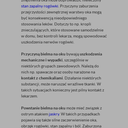
zmętnienia oka może doprowadzić nieleczony
stan zapalny rogówki
. Przyczyny zaburzenia
przejrzystości zewnętrznej warstwy oka mogą
być konsekwencją nieodpowiedniego
stosowania leków. Dotyczy to np. kropli
znieczulających, które stosowane samodzielnie
w domu, bez kontroli lekarza, mogą spowodować
uszkodzenia nerwów rogówki.
Przyczyną bielma na oku
bywają
uszkodzenia
mechaniczne i wypadki
, szczególnie w
niektórych grupach zawodowych. Należą do
nich np. spawacze oraz osoby narażone na
kontakt z chemikaliami
. Działanie niektórych
substancji, może naruszać wrażliwe tkanki. W
takich sytuacjach konieczny jest pilny kontakt z
lekarzem.
Powstanie bielma na oku
może mieć związek z
ostrym atakiem
jaskry
. W takich przypadkach
pojawia się także silne zaczerwienienie oka,
obrzęk rogówki, stan zapalny i ból. Zaburzona