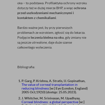
oka – to podstawa. Profilaktyka ochrony wzroku
dotyczy też w dużej mierze BHP, a więc
ochrona
przed uszkodzeniami mechanicznymi i
kontaktem z chemikaliami
.
Bardzo ważne jest, by przy pierwszych
problemach ze wzrokiem, zgłosić się do lekarza.
Podjęcie
leczenia bielma na oku
, gdy zmiany nie
są jeszcze utrwalone, daje duże szanse
całkowitego wyleczenia.
Bibliografia:
P. Garg, P. Krishna, A. Stratis, U. Gopinathan,
The value of corneal transplantation in
reducing blindness
[w:] Eye (London, England)
2005 Oct;19(10) (dostęp: 25.05.2023).
J. Whitcher, M. Srinivasan, M. Upadhyay,
Corneal blindness: a global perspective
[w:]