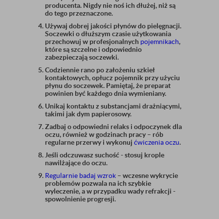
producenta. Nigdy nie noś ich dłużej, niż są
do tego przeznaczone.
Używaj dobrej jakości płynów do pielęgnacji.
Soczewki o dłuższym czasie użytkowania
przechowuj w profesjonalnych
pojemnikach
,
które są szczelne i odpowiednio
zabezpieczają soczewki.
Codziennie rano po założeniu szkieł
kontaktowych, opłucz pojemnik przy użyciu
płynu do soczewek. Pamiętaj, że preparat
powinien być każdego dnia wymieniany.
Unikaj kontaktu z substancjami drażniącymi,
takimi jak dym papierosowy.
Zadbaj o odpowiedni relaks i odpoczynek dla
oczu, również w godzinach pracy – rób
regularne przerwy i wykonuj
ćwiczenia oczu
.
Jeśli odczuwasz suchość - stosuj krople
nawilżające do oczu.
Regularnie badaj wzrok
– wczesne wykrycie
problemów pozwala na ich szybkie
wyleczenie, a w przypadku wady refrakcji -
spowolnienie progresji.