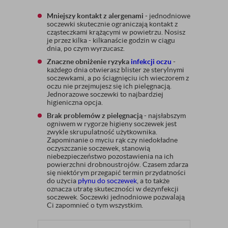
Mniejszy kontakt z alergenami
- jednodniowe
soczewki skutecznie ograniczają kontakt z
cząsteczkami krążącymi w powietrzu. Nosisz
je przez kilka - kilkanaście godzin w ciągu
dnia, po czym wyrzucasz.
Znaczne obniżenie ryzyka
infekcji oczu
-
każdego dnia otwierasz blister ze sterylnymi
soczewkami, a po ściągnięciu ich wieczorem z
oczu nie przejmujesz się ich pielęgnacją.
Jednorazowe soczewki to najbardziej
higieniczna opcja.
Brak problemów z pielęgnacją
- najsłabszym
ogniwem w rygorze higieny soczewek jest
zwykle skrupulatność użytkownika.
Zapominanie o myciu rąk czy niedokładne
oczyszczanie soczewek, stanowią
niebezpieczeństwo pozostawienia na ich
powierzchni drobnoustrojów. Czasem zdarza
się niektórym przegapić termin przydatności
do użycia
płynu do soczewek
, a to także
oznacza utratę skuteczności w dezynfekcji
soczewek. Soczewki jednodniowe pozwalają
Ci zapomnieć o tym wszystkim.