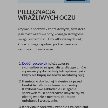
PIELĘGNACJA
WRAŻLIWYCH OCZU
Używanie soczewek kontaktowych, zwłaszcza
jeśli masz wrażliwe oczy, wymaga szczególnej
uwagi i ostrożności. Oto kilka ważnych rad,
które pomogą zapobiec podrażnieniom i
zachować zdrowie oczu:
Dobór soczewek
należy zawsze
skonsultować ze specjalistą, dlatego umów
się na wizytę do okulisty lub optometrysty.
Nigdy nie kupuj soczewek na własną rękę.
Pamiętaj o dokładnej higienie rąk przed
kontaktem dłoni z okiem i soczewką.
Każdorazowe zakładanie i ściąganie
soczewek musi poprzedzać umycie rąk w
ciepłej wodzie z mydłem, dokładne
opłukanie i wysuszenie.
Korzystaj z soczewek zgodnie z zaleceniami