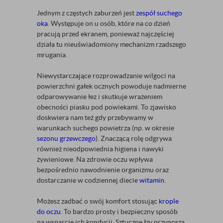
Jednym z częstych zaburzeń jest
zespół suchego
oka
. Występuje on u osób, które na co dzień
pracują przed ekranem, ponieważ najczęściej
działa tu nieuświadomiony mechanizm rzadszego
mrugania.
Niewystarczające rozprowadzanie wilgoci na
powierzchni gałek ocznych powoduje nadmierne
odparowywanie łez i skutkuje wrażeniem
obecności piasku pod powiekami. To zjawisko
doskwiera nam też gdy przebywamy w
warunkach suchego powietrza (np. w okresie
sezonu grzewczego
). Znaczącą rolę odgrywa
również nieodpowiednia higiena i nawyki
żywieniowe. Na zdrowie oczu wpływa
bezpośrednio nawodnienie organizmu oraz
dostarczanie w codziennej diecie
witamin
.
Możesz zadbać o swój komfort stosując
krople
do oczu
. To bardzo prosty i bezpieczny sposób
na wsparcie ich kondycji. Sztuczne łzy przynoszą