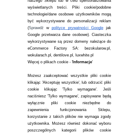
naszego Sklepu lub w celu spersonalizowania
reported eye comfort and safety
[w:] Cochrane
wyświetlanych treści.
Pliki cookie/podobne
Library 2023 Sep 19;2023(9)
technologie/dane osobowe użytkowników mogą
być wykorzystywane do personalizacji reklam
A. Sulley, K. Dumbleton,
Silicone hydrogel daily
(
Sprawdź
w
polityce prywatności Google
jak
disposable benefits: The evidence
[w:] Contact
Google przetwarza dane osobowe
). Ciasteczka
Lens and Anterior Eye Volume 43, Issue 3, June
wykorzystywane są przez domeny należące do
2020
eCommerce Factory SA: bezokularow.pl,
wokularach.pl, dentilove.pl, luxwhite.pl
T. Mimura, H. Fujishima, E. Uchio, K. Fukagawa,
M. Kawashima, K. Kitsu, H. Horikawa, A. Mizota,
Więcej o plikach cookie - '
Informacje
'
Adhesion of Pollen Particles to Daily Disposable
Soft Contact Lenses
[w:] Clinical Optometry
Możesz zaakceptować wszystkie pliki cookie
2021 Mar 25;13:93
klikając 'Akceptuję wszystkie', lub odrzucić pliki
cookie klikając 'Tylko wymagane'. Jeśli
O AUTORZE
naciśniesz 'Tylko wymagane', zapisywane będą
optometrysta
wyłącznie pliki cookie niezbędne do
Monika Kyciak
zapewnienia funkcjonowania Sklepu,
korzystanie z takich plików nie wymaga zgody
Absolwentka
użytkownika. Możesz również dokonać wyboru
Politechniki
poszczególnych kategorii plików cookie
Wrocławskiej na