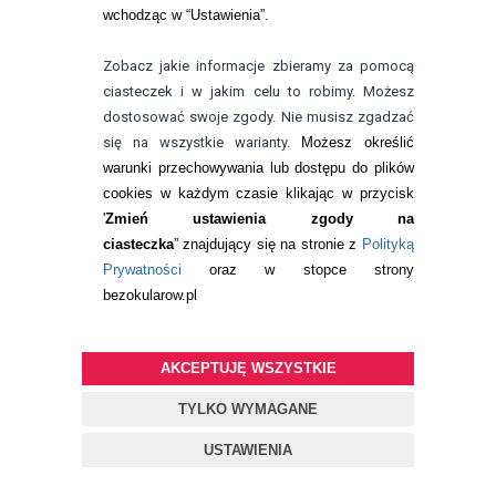
wchodząc w “Ustawienia”.
kierunku
Optometria oraz
wielu kursów branżowych. Specjalizuje
Zobacz jakie informacje zbieramy za pomocą
się w badaniu refrakcji wzroku oraz
ciasteczek i w jakim celu to robimy. Możesz
kontaktologii, czyli dobieraniu
dostosować swoje zgody. Nie musisz zgadzać
OPINIE KLIENTÓW
zobacz:
wszystkie opinie
soczewek kontaktowych miękkich. Od
się na wszystkie warianty.
Możesz określić
Twoja opinia może być pierwsza.
ponad 10 lat pracuje w branży
warunki przechowywania lub dostępu do plików
związanej z korekcją wzroku jako
cookies w każdym czasie klikając w przycisk
optometrysta pracujący w gabinecie.
Pokazuje 0-0 z 0 opinii
'
Zmień ustawienia zgody na
Pomaga pacjentom przeprowadzając
ciasteczka
” znajdujący się na stronie z
Polityką
badania wad refrakcji, dobierając
DODAJ OPINIĘ
Prywatności
oraz w stopce strony
okulary oraz soczewki kontaktowe.
bezokularow.pl
zobacz:
więcej wpisów autora
AKCEPTUJĘ WSZYSTKIE
TYLKO WYMAGANE
USTAWIENIA