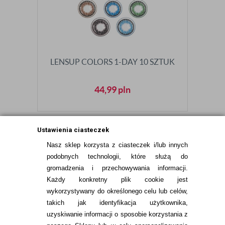
LENSUP COLORS 1-DAY 10 SZTUK
44,99
pln
Ustawienia ciasteczek
Nasz sklep korzysta z ciasteczek i/lub innych
podobnych technologii, które służą do
gromadzenia i przechowywania informacji.
Każdy konkretny plik cookie jest
Źródła:
wykorzystywany do określonego celu lub celów,
takich jak identyfikacja użytkownika,
K. Haworth, D. Travis, L. Leslie, D. Fuller, A.
Pucker,
Silicone hydrogel versus hydrogel soft
uzyskiwanie informacji o sposobie korzystania z
contact lenses for differences in patient‐