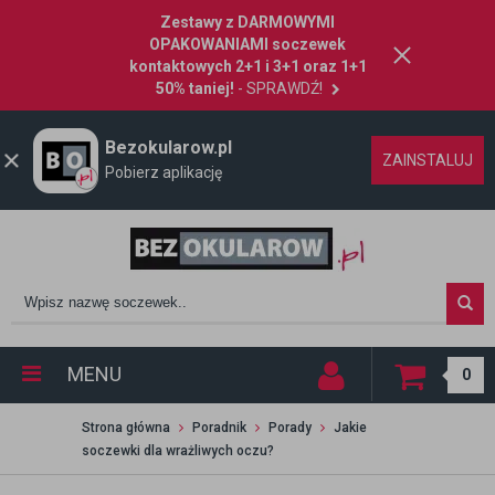
Zestawy z DARMOWYMI
OPAKOWANIAMI soczewek
kontaktowych 2+1 i 3+1 oraz 1+1
50% taniej!
- SPRAWDŹ!
Bezokularow.pl
ZAINSTALUJ
Pobierz aplikację
MENU
0
Strona główna
Poradnik
Porady
Jakie
soczewki dla wrażliwych oczu?