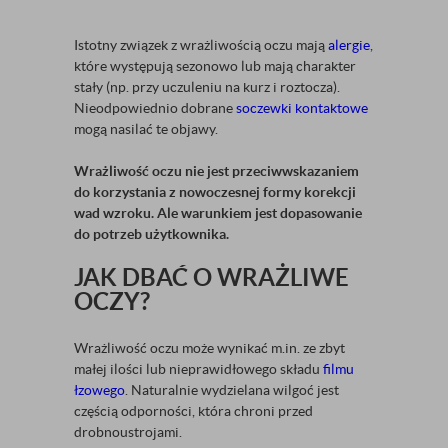
Istotny związek z wrażliwością oczu mają
alergie
,
które występują sezonowo lub mają charakter
stały (np. przy uczuleniu na kurz i roztocza).
Nieodpowiednio dobrane
soczewki kontaktowe
mogą nasilać te objawy.
Wrażliwość oczu nie jest przeciwwskazaniem
do korzystania z nowoczesnej formy korekcji
wad wzroku. Ale warunkiem jest dopasowanie
do potrzeb użytkownika.
JAK DBAĆ O WRAŻLIWE
OCZY?
Wrażliwość oczu może wynikać m.in. ze zbyt
małej ilości lub nieprawidłowego składu
filmu
łzowego
. Naturalnie wydzielana wilgoć jest
częścią odporności, która chroni przed
drobnoustrojami.