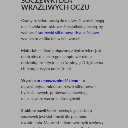
SOCZEWKI DLA
WRAŻLIWYCH OCZU
Osoby ze skłonnością do nadwrażliwości, mogą
nosić szkła kontaktowe. Specjaliści zalecają, by
wybierać
soczewki silikonowo-hydrożelowe
,
wynika to z kilku ich właściwości:
Materiał
- silikon połączony z hydrożelem jest
neutralny dla naszego narządu wzroku, a
oddziałuje korzystnie na fizjologię. Dzięki temu
eliminuje ryzyko podrażnień.
Wysoka
przepuszczalność tlenu
- to
najważniejsza zaleta soczewek silikonowo-
hydrożelowych, ponieważ zapewniają
najzdrowsze warunki dla rogówki.
Stabilne nawilżenie
- cechą tego rodzaju
soczewek jest stabilność dla poziomu
uwodnienia. Materiał silikonowo-hydrożelowy