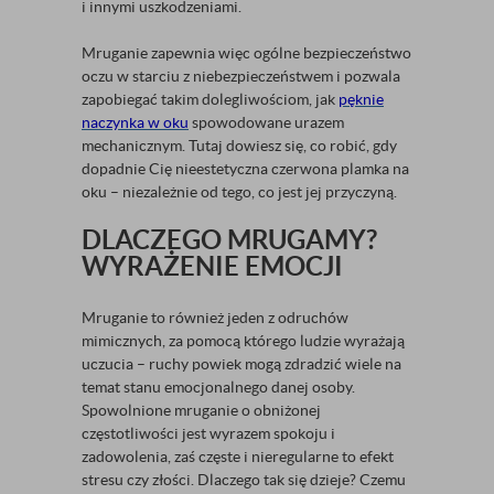
i innymi uszkodzeniami.
Mruganie zapewnia więc ogólne bezpieczeństwo
oczu w starciu z niebezpieczeństwem i pozwala
zapobiegać takim dolegliwościom, jak
pęknie
naczynka w oku
spowodowane urazem
mechanicznym. Tutaj dowiesz się, co robić, gdy
dopadnie Cię nieestetyczna czerwona plamka na
oku – niezależnie od tego, co jest jej przyczyną.
DLACZEGO MRUGAMY?
WYRAŻENIE EMOCJI
Mruganie to również jeden z odruchów
mimicznych, za pomocą którego ludzie wyrażają
uczucia – ruchy powiek mogą zdradzić wiele na
temat stanu emocjonalnego danej osoby.
Spowolnione mruganie o obniżonej
częstotliwości jest wyrazem spokoju i
zadowolenia, zaś częste i nieregularne to efekt
stresu czy złości. Dlaczego tak się dzieje? Czemu