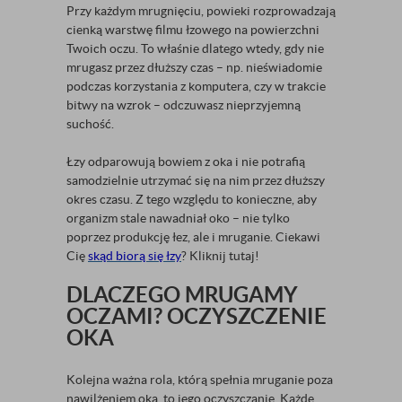
Przy każdym mrugnięciu, powieki rozprowadzają
cienką warstwę filmu łzowego na powierzchni
Twoich oczu. To właśnie dlatego wtedy, gdy nie
mrugasz przez dłuższy czas – np. nieświadomie
podczas korzystania z komputera, czy w trakcie
bitwy na wzrok – odczuwasz nieprzyjemną
suchość.
Łzy odparowują bowiem z oka i nie potrafią
samodzielnie utrzymać się na nim przez dłuższy
okres czasu. Z tego względu to konieczne, aby
organizm stale nawadniał oko – nie tylko
poprzez produkcję łez, ale i mruganie. Ciekawi
Cię
skąd biorą się łzy
? Kliknij tutaj!
DLACZEGO MRUGAMY
OCZAMI? OCZYSZCZENIE
OKA
Kolejna ważna rola, którą spełnia mruganie poza
nawilżeniem oka, to jego oczyszczanie. Każde