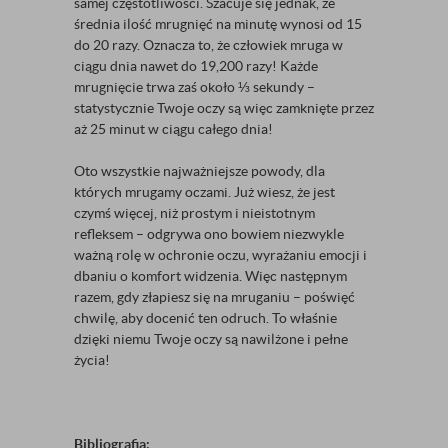
samej częstotliwości. Szacuje się jednak, że
średnia ilość mrugnięć na minutę wynosi od 15
do 20 razy. Oznacza to, że człowiek mruga w
ciągu dnia nawet do 19,200 razy! Każde
mrugnięcie trwa zaś około ⅓ sekundy –
statystycznie Twoje oczy są więc zamknięte przez
aż 25 minut w ciągu całego dnia!
Oto wszystkie najważniejsze powody, dla
których mrugamy oczami. Już wiesz, że jest
czymś więcej, niż prostym i nieistotnym
refleksem – odgrywa ono bowiem niezwykle
ważną rolę w ochronie oczu, wyrażaniu emocji i
dbaniu o komfort widzenia. Więc następnym
razem, gdy złapiesz się na mruganiu – poświęć
chwilę, aby docenić ten odruch. To właśnie
dzięki niemu Twoje oczy są nawilżone i pełne
życia!
Bibliografia: