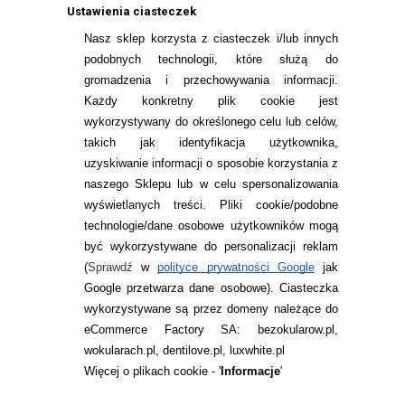
DAY 90 SZTUK
30 SZT.
Ustawienia ciasteczek
Nasz sklep korzysta z ciasteczek i/lub innych
214,97
pln
99,99
pln
podobnych technologii, które służą do
gromadzenia i przechowywania informacji.
Każdy konkretny plik cookie jest
wykorzystywany do określonego celu lub celów,
takich jak identyfikacja użytkownika,
uzyskiwanie informacji o sposobie korzystania z
naszego Sklepu lub w celu spersonalizowania
INFORMACJE KONTAKTOWE
wyświetlanych treści.
Pliki cookie/podobne
technologie/dane osobowe użytkowników mogą
JAK ZAMAWIAĆ?
być wykorzystywane do personalizacji reklam
ZWROTY I REKLAMACJA
(
Sprawdź
w
polityce prywatności Google
jak
Google przetwarza dane osobowe
). Ciasteczka
WARUNKI ZAKUPÓW
wykorzystywane są przez domeny należące do
eCommerce Factory SA: bezokularow.pl,
O NAS
wokularach.pl, dentilove.pl, luxwhite.pl
RANKINGI SOCZEWEK
Więcej o plikach cookie - '
Informacje
'