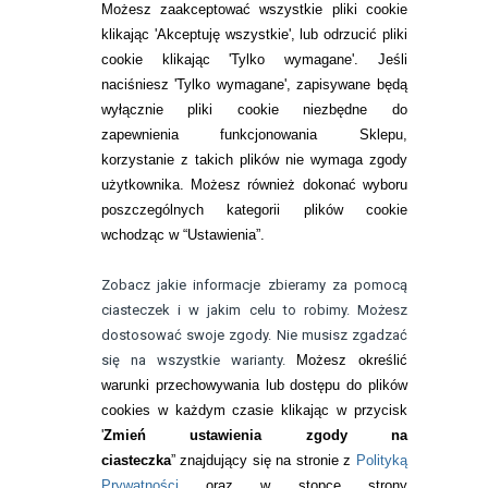
SOCZEWKI KOLOROWE
Możesz zaakceptować wszystkie pliki cookie
Zwrot (odstąpienie od umowy)
klikając 'Akceptuję wszystkie', lub odrzucić pliki
cookie klikając 'Tylko wymagane'. Jeśli
ZMIEŃ USTAWIENIA ZGODY NA CIASTECZKA
naciśniesz 'Tylko wymagane', zapisywane będą
wyłącznie pliki cookie niezbędne do
KONTAKT
zapewnienia funkcjonowania Sklepu,
korzystanie z takich plików nie wymaga zgody
telefon:
22 113 44 42
użytkownika. Możesz również dokonać wyboru
poszczególnych kategorii plików cookie
telefon:
wchodząc w “Ustawienia”.
732 08 08 72
e-mail:
Zobacz jakie informacje zbieramy za pomocą
kontakt@bezokularow.pl
ciasteczek i w jakim celu to robimy. Możesz
dostosować swoje zgody. Nie musisz zgadzać
się na wszystkie warianty.
Możesz określić
warunki przechowywania lub dostępu do plików
cookies w każdym czasie klikając w przycisk
'
Zmień ustawienia zgody na
ciasteczka
” znajdujący się na stronie z
Polityką
Prywatności
oraz w stopce strony