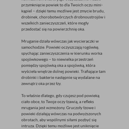
przymknięcie powiek to dla Twoich oczu mini-
kąpiel – dzięki temu możliwe jest zmycie brudu,
drobinek, chorobotwórczych drobnoustrojów i
wszelkich zanieczyszczeń, które mogły
przedostać się na powierzchnię oka.
Mruganie działa wówczas jak wycieraczki w
samochodzie. Powieki oczyszczają rogówkę,
spychając zanieczyszczenia w kierunku worka
spojówkowego – to niewielka przestrzeń
pomiędzy spojówką oka a spojówką, która
wyścieła wnętrze dolnej powieki. Trafiające tam
drobinki i bakterie następnie są wydalane na
zewnątrz oka przez łzy.
To właśnie dlatego, gdy czujesz pod powieką
ciało obce, to Twoje oczy łzawią, a refleks
mrugania jest wzmożony. Gruczoły łzowe i
powieki działają wówczas na podwyższonych
obrotach, aby wspólnymi siłami pozbyć się
intruza. Dzięki temu możliwe jest uniknięcie