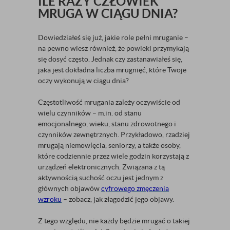
ILE RAZY CZŁOWIEK
MRUGA W CIĄGU DNIA?
Dowiedziałeś się już, jakie role pełni mruganie –
na pewno wiesz również, że powieki przymykają
się dosyć często. Jednak czy zastanawiałeś się,
jaka jest dokładna liczba mrugnięć, które Twoje
oczy wykonują w ciągu dnia?
Częstotliwość mrugania zależy oczywiście od
wielu czynników – m.in. od stanu
emocjonalnego, wieku, stanu zdrowotnego i
czynników zewnętrznych. Przykładowo, rzadziej
mrugają niemowlęcia, seniorzy, a także osoby,
które codziennie przez wiele godzin korzystają z
urządzeń elektronicznych. Związana z tą
aktywnością suchość oczu jest jednym z
głównych objawów
cyfrowego zmęczenia
wzroku
– zobacz, jak złagodzić jego objawy.
Z tego względu, nie każdy będzie mrugać o takiej