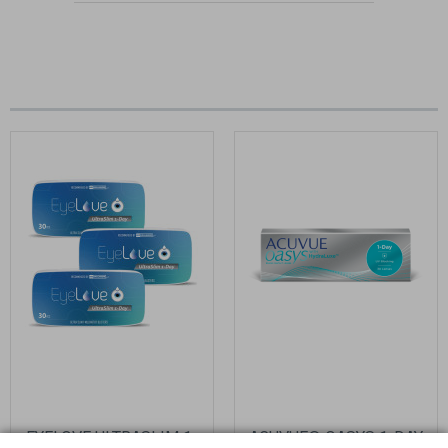
zobacz:
więcej wpisów autora
EYELOVE ULTRASLIM 1-
ACUVUE® OASYS 1-DAY