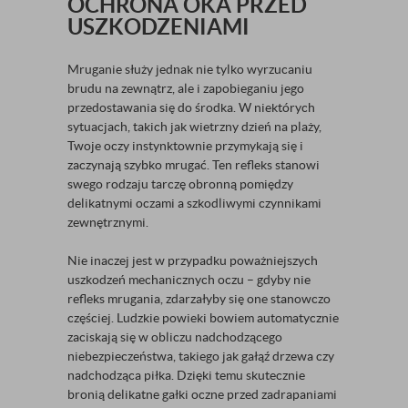
OCHRONA OKA PRZED
USZKODZENIAMI
Mruganie służy jednak nie tylko wyrzucaniu
brudu na zewnątrz, ale i zapobieganiu jego
przedostawania się do środka. W niektórych
sytuacjach, takich jak wietrzny dzień na plaży,
Twoje oczy instynktownie przymykają się i
zaczynają szybko mrugać. Ten refleks stanowi
swego rodzaju tarczę obronną pomiędzy
delikatnymi oczami a szkodliwymi czynnikami
zewnętrznymi.
Nie inaczej jest w przypadku poważniejszych
uszkodzeń mechanicznych oczu – gdyby nie
refleks mrugania, zdarzałyby się one stanowczo
częściej. Ludzkie powieki bowiem automatycznie
zaciskają się w obliczu nadchodzącego
niebezpieczeństwa, takiego jak gałąź drzewa czy
nadchodząca piłka. Dzięki temu skutecznie
bronią delikatne gałki oczne przed zadrapaniami