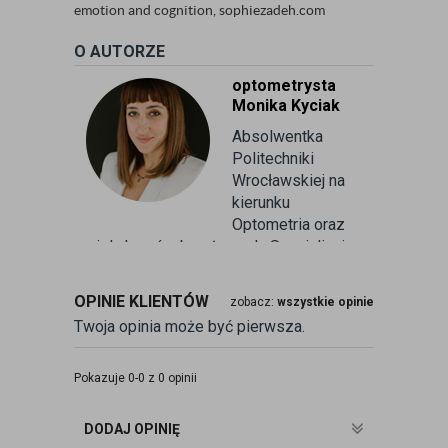
emotion and cognition, sophiezadeh.com
O AUTORZE
optometrysta
Monika Kyciak
Absolwentka
Politechniki
Wrocławskiej na
kierunku
Optometria oraz
wielu kursów branżowych. Specjalizuje
się w badaniu refrakcji wzroku oraz
kontaktologii, czyli dobieraniu
OPINIE KLIENTÓW
zobacz:
wszystkie opinie
soczewek kontaktowych miękkich. Od
Twoja opinia może być pierwsza.
ponad 10 lat pracuje w branży
związanej z korekcją wzroku jako
optometrysta pracujący w gabinecie.
Pokazuje 0-0 z 0 opinii
Pomaga pacjentom przeprowadzając
badania wad refrakcji, dobierając
DODAJ OPINIĘ
okulary oraz soczewki kontaktowe.