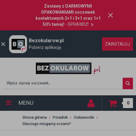
Zestawy z DARMOWYMI
OPAKOWANIAMI soczewek
kontaktowych 2+1 i 3+1 oraz 1+1
50% taniej!
- SPRAWDŹ!
Bezokularow.pl
ZAINSTALUJ
Pobierz aplikację
MENU
0
Strona główna
Poradnik
Ciekawostki
Dlaczego mrugamy oczami?