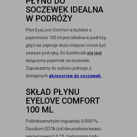
PŁYNU DO
SOCZEWEK IDEALNA
W PODRÓŻY
Płyn EyeLove Comfort w butelce o
pojemności 100 ml jest idealna w podróży,
gdyż nie zajmuje dużo miejsca i może być
zawsze pod ręką. Do buteleczki
nie jest
dołączony pojemnik na soczewki.
Zapraszamy do wyboru jednego z
dostępnych
akcesoriów do soczewek
.
SKŁAD PŁYNU
EYELOVE COMFORT
100 ML
Poliheksametylen biguanidu 0,0001%,
Disodium EDTA (sól dwusodowa kwasu
wersenowego) 0,1%, hialuronian sodu