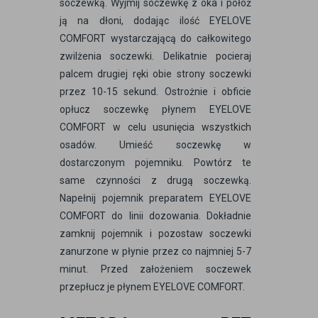
soczewką. Wyjmij soczewkę z oka i połóż
ją na dłoni, dodając ilość EYELOVE
COMFORT wystarczającą do całkowitego
zwilżenia soczewki. Delikatnie pocieraj
palcem drugiej ręki obie strony soczewki
przez 10-15 sekund. Ostrożnie i obficie
opłucz soczewkę płynem EYELOVE
COMFORT w celu usunięcia wszystkich
osadów. Umieść soczewkę w
dostarczonym pojemniku. Powtórz te
same czynności z drugą soczewką.
Napełnij pojemnik preparatem EYELOVE
COMFORT do linii dozowania. Dokładnie
zamknij pojemnik i pozostaw soczewki
zanurzone w płynie przez co najmniej 5-7
minut. Przed założeniem soczewek
przepłucz je płynem EYELOVE COMFORT.