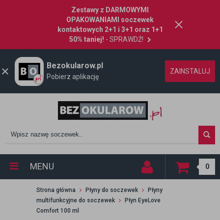
Zestawy z DARMOWYMI
OPAKOWANIAMI soczewek
kontaktowych 2+1 i 3+1 oraz 1+1
50% taniej!
- SPRAWDŹ!
Bezokularow.pl
ZAINSTALUJ
Pobierz aplikację
MENU
0
Strona główna
Płyny do soczewek
Płyny
multifunkcyjne do soczewek
Płyn EyeLove
Comfort 100 ml