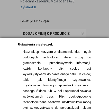
Polecam każdemu. Moja ocena 6/6.
zgłaszam
Pokazuje 1-2 z 2 opinii
DODAJ OPINIĘ O PRODUKCIE
Ustawienia ciasteczek
Nasz sklep korzysta z ciasteczek i/lub innych
podobnych technologii, które służą do
gromadzenia i przechowywania informacji.
Każdy konkretny plik cookie jest
wykorzystywany do określonego celu lub celów,
takich jak identyfikacja użytkownika,
uzyskiwanie informacji o sposobie korzystania z
naszego Sklepu lub w celu spersonalizowania
INFORMACJE KONTAKTOWE
wyświetlanych treści.
Pliki cookie/podobne
technologie/dane osobowe użytkowników mogą
JAK ZAMAWIAĆ?
być wykorzystywane do personalizacji reklam