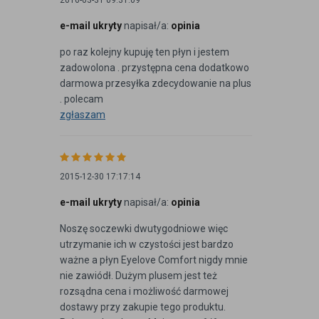
2016-03-31 09:31:09
e-mail ukryty
napisał/a:
opinia
po raz kolejny kupuję ten płyn i jestem
zadowolona . przystępna cena dodatkowo
darmowa przesyłka zdecydowanie na plus
. polecam
zgłaszam
2015-12-30 17:17:14
e-mail ukryty
napisał/a:
opinia
Noszę soczewki dwutygodniowe więc
utrzymanie ich w czystości jest bardzo
ważne a płyn Eyelove Comfort nigdy mnie
nie zawiódł. Dużym plusem jest też
rozsądna cena i możliwość darmowej
dostawy przy zakupie tego produktu.