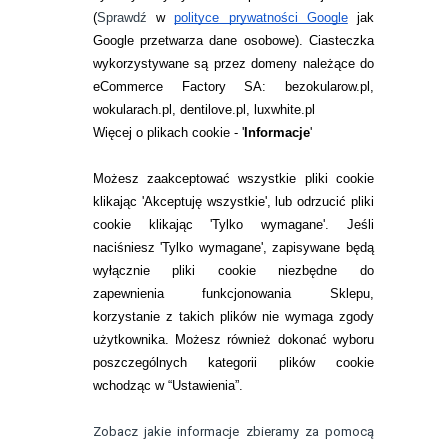
ZWROTY I REKLAMACJA
(
Sprawdź
w
polityce prywatności Google
jak
Google przetwarza dane osobowe
). Ciasteczka
WARUNKI ZAKUPÓW
wykorzystywane są przez domeny należące do
eCommerce Factory SA: bezokularow.pl,
O NAS
wokularach.pl, dentilove.pl, luxwhite.pl
RANKINGI SOCZEWEK
Więcej o plikach cookie - '
Informacje
'
SOCZEWKI KOLOROWE
Możesz zaakceptować wszystkie pliki cookie
Zwrot (odstąpienie od umowy)
klikając 'Akceptuję wszystkie', lub odrzucić pliki
cookie klikając 'Tylko wymagane'. Jeśli
ZMIEŃ USTAWIENIA ZGODY NA CIASTECZKA
naciśniesz 'Tylko wymagane', zapisywane będą
wyłącznie pliki cookie niezbędne do
KONTAKT
zapewnienia funkcjonowania Sklepu,
korzystanie z takich plików nie wymaga zgody
telefon:
22 113 44 42
użytkownika. Możesz również dokonać wyboru
poszczególnych kategorii plików cookie
telefon:
wchodząc w “Ustawienia”.
732 08 08 72
e-mail:
Zobacz jakie informacje zbieramy za pomocą
kontakt@bezokularow.pl