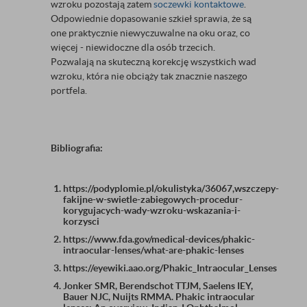
wzroku pozostają zatem
soczewki kontaktowe
.
Odpowiednie dopasowanie szkieł sprawia, że są
one praktycznie niewyczuwalne na oku oraz, co
więcej - niewidoczne dla osób trzecich.
Pozwalają na skuteczną korekcję wszystkich wad
wzroku, która nie obciąży tak znacznie naszego
portfela.
Bibliografia:
https://podyplomie.pl/okulistyka/36067,wszczepy-
fakijne-w-swietle-zabiegowych-procedur-
korygujacych-wady-wzroku-wskazania-i-
korzysci
https://www.fda.gov/medical-devices/phakic-
intraocular-lenses/what-are-phakic-lenses
https://eyewiki.aao.org/Phakic_Intraocular_Lenses
Jonker SMR, Berendschot TTJM, Saelens IEY,
Bauer NJC, Nuijts RMMA. Phakic intraocular