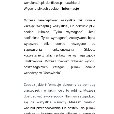
wokularach.pl, dentilove.pl, luxwhite.pl
RANKINGI SOCZEWEK
Więcej o plikach cookie - '
Informacje
'
SOCZEWKI KOLOROWE
Możesz zaakceptować wszystkie pliki cookie
Zwrot (odstąpienie od umowy)
klikając 'Akceptuję wszystkie', lub odrzucić pliki
cookie klikając 'Tylko wymagane'. Jeśli
ZMIEŃ USTAWIENIA ZGODY NA CIASTECZKA
naciśniesz 'Tylko wymagane', zapisywane będą
wyłącznie pliki cookie niezbędne do
KONTAKT
zapewnienia funkcjonowania Sklepu,
korzystanie z takich plików nie wymaga zgody
telefon:
22 113 44 42
użytkownika. Możesz również dokonać wyboru
poszczególnych kategorii plików cookie
telefon:
wchodząc w “Ustawienia”.
732 08 08 72
e-mail:
Zobacz jakie informacje zbieramy za pomocą
kontakt@bezokularow.pl
ciasteczek i w jakim celu to robimy. Możesz
dostosować swoje zgody. Nie musisz zgadzać
się na wszystkie warianty.
Możesz określić
warunki przechowywania lub dostępu do plików
cookies w każdym czasie klikając w przycisk