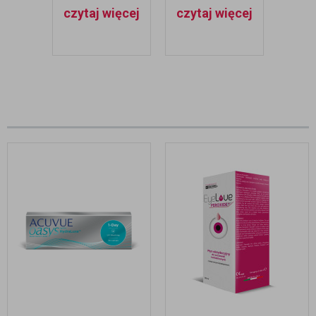
WYMIANA
STOSUJE?
czytaj więcej
czytaj więcej
SOCZEWKI?