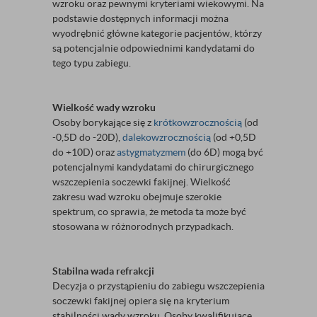
wzroku oraz pewnymi kryteriami wiekowymi. Na
podstawie dostępnych informacji można
wyodrębnić główne kategorie pacjentów, którzy
są potencjalnie odpowiednimi kandydatami do
tego typu zabiegu.
Wielkość wady wzroku
Osoby borykające się z
krótkowzrocznością
(od
-0,5D do -20D),
dalekowzrocznością
(od +0,5D
do +10D) oraz
astygmatyzmem
(do 6D) mogą być
potencjalnymi kandydatami do chirurgicznego
wszczepienia soczewki fakijnej. Wielkość
zakresu wad wzroku obejmuje szerokie
spektrum, co sprawia, że metoda ta może być
stosowana w różnorodnych przypadkach.
Stabilna wada refrakcji
Decyzja o przystąpieniu do zabiegu wszczepienia
soczewki fakijnej opiera się na kryterium
stabilności wady wzroku. Osoby kwalifikujące