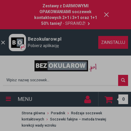
Zestawy z DARMOWYMI
OPAKOWANIAMI soczewek
kontaktowych 2+1 i 3+1 oraz 1+1
50% taniej!
- SPRAWDŹ!
Bezokularow.pl
ZAINSTALUJ
Pobierz aplikację
MENU
0
Strona główna
Poradnik
Rodzaje soczewek
kontaktowych
Soczewki fakijne – metoda trwałej
korekcji wady wzroku