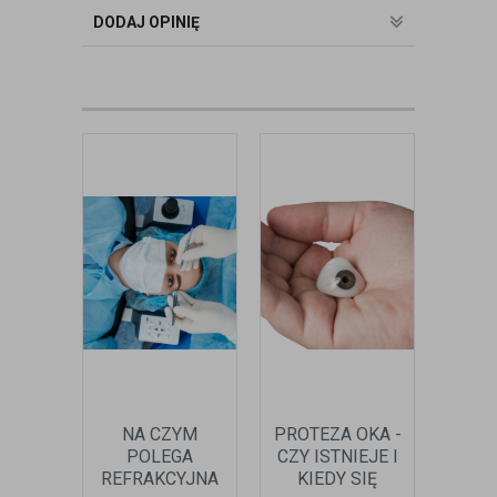
badania wad refrakcji, dobierając
DODAJ OPINIĘ
okulary oraz soczewki kontaktowe.
zobacz:
więcej wpisów autora
NA CZYM
PROTEZA OKA -
POLEGA
CZY ISTNIEJE I
REFRAKCYJNA
KIEDY SIĘ