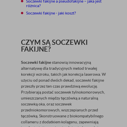
Soczewki fakijne a pseudofakijne – jaka jest
różnica?
Soczewki fakijne - jaki koszt?
CZYM SĄ SOCZEWKI
FAKIJNE?
Soczewki fakijne
stanowią innowacyjną
alternatywę dla tradycyjnych metod trwałej
korekcji wzroku, takich jak korekcja laserowa. W
użyciu od ponad dwóch dekad, soczewki fakijne
przeszły przez ten czas prawdziwą ewolucję.
Przybierają postać soczewek tylnokomorowych,
umieszczanych między tęczówką a naturalną
soczewką oka, oraz soczewek
przedniokomorowych, wszczepianych przed
tęczówką. Skonstruowane z biokompatybilnego
collameru z dodatkiem kolagenu, zapewniają