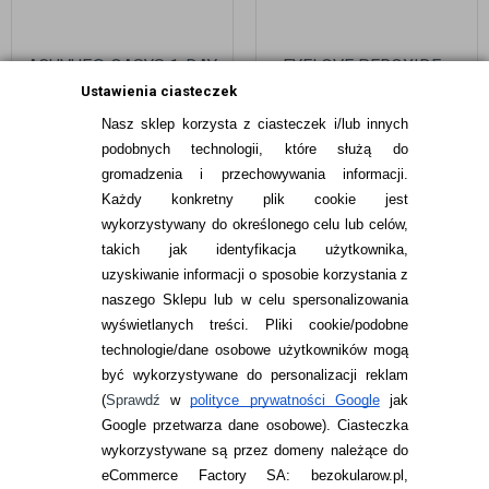
ACUVUE® OASYS 1-DAY
EYELOVE PEROXIDE+
30 SZT.
360 ML - PŁYN
Ustawienia ciasteczek
OKSYDACYJNY BEZ
Nasz sklep korzysta z ciasteczek i/lub innych
KONSERWANTÓW
99,99
pln
39,99
pln
podobnych technologii, które służą do
gromadzenia i przechowywania informacji.
Każdy konkretny plik cookie jest
wykorzystywany do określonego celu lub celów,
takich jak identyfikacja użytkownika,
uzyskiwanie informacji o sposobie korzystania z
naszego Sklepu lub w celu spersonalizowania
INFORMACJE KONTAKTOWE
wyświetlanych treści.
Pliki cookie/podobne
technologie/dane osobowe użytkowników mogą
JAK ZAMAWIAĆ?
być wykorzystywane do personalizacji reklam
ZWROTY I REKLAMACJA
(
Sprawdź
w
polityce prywatności Google
jak
Google przetwarza dane osobowe
). Ciasteczka
WARUNKI ZAKUPÓW
wykorzystywane są przez domeny należące do
eCommerce Factory SA: bezokularow.pl,
O NAS