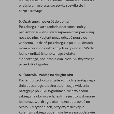
rodzaju wszczepu. Po umieszczeniu soczewki we
właściwym miejscu, soczewka rozwija się i
rozprostowuje.
5. Opatrunek i powrót do domu
Po zabiegu lekarz zakłada opatrunek, który
pacjent nosi w dniu wszczepienia oraz pierwszej
nocy po nim. Pacjent może odczuć poprawę
widzenia już dzień po zabiegu, a po kilku dniach
może wrócić do codziennych aktywności. Warto
jednak unikać intensywnego światła
słonecznego, pocierania oka i wysiłku fizycznego
przez kilka tygodni.
6. Kontrola i zabieg na drugim oku
Pacjent przechodzi wizytę kontrolną następnego
dnia po zabiegu, a pełna stabilizacja widzenia
następuje po kilku tygodniach. W przypadku
zabiegu na obu oczach, jeśli nie jest to wykonane
jednorazowo, drugie oko można operować po
około 3-4 tygodniach, przy czym decyzję o
kolejnym zabiegu podejmuje lekarz na podstawie