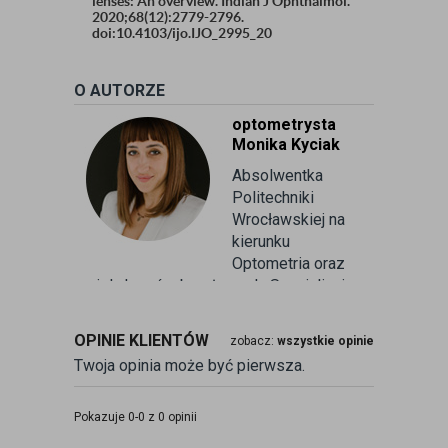
lenses: An overview. Indian J Ophthalmol.
2020;68(12):2779-2796.
doi:10.4103/ijo.IJO_2995_20
O AUTORZE
optometrysta
Monika Kyciak
Absolwentka
Politechniki
Wrocławskiej na
kierunku
Optometria oraz
wielu kursów branżowych. Specjalizuje
się w badaniu refrakcji wzroku oraz
kontaktologii, czyli dobieraniu
OPINIE KLIENTÓW
zobacz:
wszystkie opinie
soczewek kontaktowych miękkich. Od
Twoja opinia może być pierwsza.
ponad 10 lat pracuje w branży
związanej z korekcją wzroku jako
optometrysta pracujący w gabinecie.
Pokazuje 0-0 z 0 opinii
Pomaga pacjentom przeprowadzając