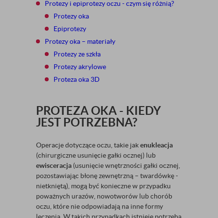
Protezy i epiprotezy oczu - czym się różnią?
Protezy oka
Epiprotezy
Protezy oka – materiały
Protezy ze szkła
Protezy akrylowe
Proteza oka 3D
PROTEZA OKA - KIEDY
JEST POTRZEBNA?
Operacje dotyczące oczu, takie jak
enukleacja
(chirurgiczne usunięcie gałki ocznej) lub
ewisceracja
(usunięcie wnętrzności gałki ocznej,
pozostawiając błonę zewnętrzną – twardówkę -
nietkniętą), mogą być konieczne w przypadku
poważnych urazów, nowotworów lub chorób
oczu, które nie odpowiadają na inne formy
leczenia. W takich przypadkach istnieje potrzeba