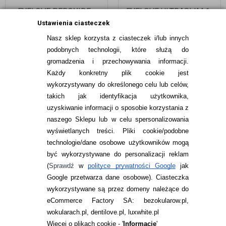
EYELOVE PEROXIDE+
EYELOVE ULTRASLIM 1-
360 ML - PŁYN
DAY 90 SZTUK
Ustawienia ciasteczek
OKSYDACYJNY BEZ
Nasz sklep korzysta z ciasteczek i/lub innych
KONSERWANTÓW
39,99
pln
214,97
pln
podobnych technologii, które służą do
gromadzenia i przechowywania informacji.
Każdy konkretny plik cookie jest
wykorzystywany do określonego celu lub celów,
takich jak identyfikacja użytkownika,
uzyskiwanie informacji o sposobie korzystania z
naszego Sklepu lub w celu spersonalizowania
INFORMACJE KONTAKTOWE
wyświetlanych treści.
Pliki cookie/podobne
technologie/dane osobowe użytkowników mogą
JAK ZAMAWIAĆ?
być wykorzystywane do personalizacji reklam
ZWROTY I REKLAMACJA
(
Sprawdź
w
polityce prywatności Google
jak
Google przetwarza dane osobowe
). Ciasteczka
WARUNKI ZAKUPÓW
wykorzystywane są przez domeny należące do
eCommerce Factory SA: bezokularow.pl,
O NAS
wokularach.pl, dentilove.pl, luxwhite.pl
RANKINGI SOCZEWEK
Więcej o plikach cookie - '
Informacje
'