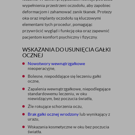
wypełnienia przestrzeni oczodołu, aby zapobiec
deformacjom i zahamować zanik tkanek. Protezy
oka oraz implanty oczodołu są kluczowymi
elementami tych procedur, pomagając
przywrócić wygląd i funkcję oka oraz zapewnić
pacjentom komfort psychiczny i fizyczny.
WSKAZANIA DO USUNIĘCIA GAŁKI
OCZNEJ
Nowotwory wewnątrzgałkowe
nieoperacyjne,
Bolesne, niepoddające się leczeniu gałki
oczne,
Zapalenia wewnątrzgałkowe, niepodlegające
standardowemu leczeniu, w oku
niewidzącym, bez poczucia światła,
Źle rokujące schorzenia oczu,
Brak gałki ocznej wrodzony
lub wynikający z
urazu,
Wskazania kosmetyczne w oku bez poczucia
światła.