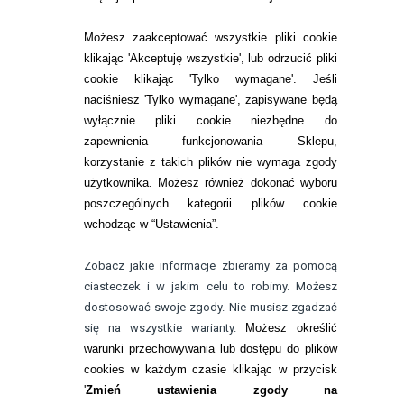
SOCZEWKI KOLOROWE
Możesz zaakceptować wszystkie pliki cookie
Zwrot (odstąpienie od umowy)
klikając 'Akceptuję wszystkie', lub odrzucić pliki
cookie klikając 'Tylko wymagane'. Jeśli
ZMIEŃ USTAWIENIA ZGODY NA CIASTECZKA
naciśniesz 'Tylko wymagane', zapisywane będą
wyłącznie pliki cookie niezbędne do
KONTAKT
zapewnienia funkcjonowania Sklepu,
korzystanie z takich plików nie wymaga zgody
telefon:
22 113 44 42
użytkownika. Możesz również dokonać wyboru
poszczególnych kategorii plików cookie
telefon:
wchodząc w “Ustawienia”.
732 08 08 72
e-mail:
Zobacz jakie informacje zbieramy za pomocą
kontakt@bezokularow.pl
ciasteczek i w jakim celu to robimy. Możesz
dostosować swoje zgody. Nie musisz zgadzać
się na wszystkie warianty.
Możesz określić
warunki przechowywania lub dostępu do plików
cookies w każdym czasie klikając w przycisk
'
Zmień ustawienia zgody na