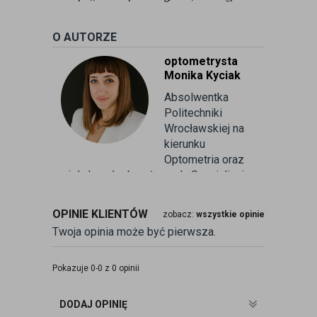
O AUTORZE
optometrysta
Monika Kyciak
Absolwentka
Politechniki
Wrocławskiej na
kierunku
Optometria oraz
wielu kursów branżowych. Specjalizuje
się w badaniu refrakcji wzroku oraz
kontaktologii, czyli dobieraniu
OPINIE KLIENTÓW
zobacz:
wszystkie opinie
soczewek kontaktowych miękkich. Od
Twoja opinia może być pierwsza.
ponad 10 lat pracuje w branży
związanej z korekcją wzroku jako
optometrysta pracujący w gabinecie.
Pokazuje 0-0 z 0 opinii
Pomaga pacjentom przeprowadzając
badania wad refrakcji, dobierając
DODAJ OPINIĘ
okulary oraz soczewki kontaktowe.