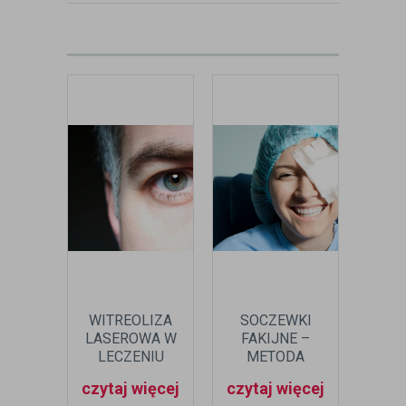
zobacz:
więcej wpisów autora
WITREOLIZA
SOCZEWKI
WITR
LASEROWA W
FAKIJNE –
N
LECZENIU
METODA
P
OKULISTYCZNYM
TRWAŁEJ
Z
czytaj więcej
czytaj więcej
czyt
KOREKCJI