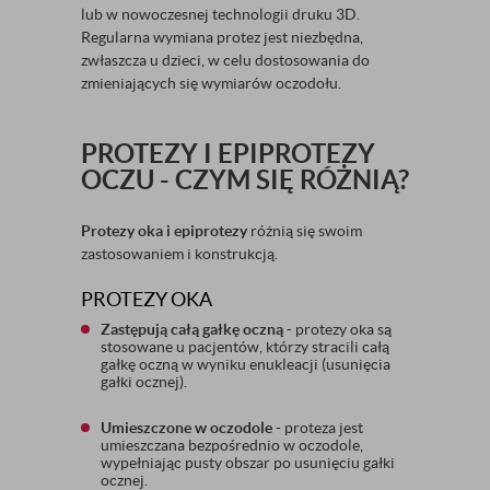
lub w nowoczesnej technologii druku 3D.
Regularna wymiana protez jest niezbędna,
zwłaszcza u dzieci, w celu dostosowania do
zmieniających się wymiarów oczodołu.
PROTEZY I EPIPROTEZY
OCZU - CZYM SIĘ RÓŻNIĄ?
Protezy oka i epiprotezy
różnią się swoim
zastosowaniem i konstrukcją.
PROTEZY OKA
Zastępują całą gałkę oczną
- protezy oka są
stosowane u pacjentów, którzy stracili całą
gałkę oczną w wyniku enukleacji (usunięcia
gałki ocznej).
Umieszczone w oczodole
- proteza jest
umieszczana bezpośrednio w oczodole,
wypełniając pusty obszar po usunięciu gałki
ocznej.