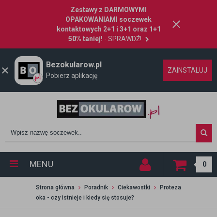
Zestawy z DARMOWYMI
OPAKOWANIAMI soczewek
kontaktowych 2+1 i 3+1 oraz 1+1
50% taniej!
- SPRAWDŹ!
Bezokularow.pl
ZAINSTALUJ
Pobierz aplikację
MENU
0
Strona główna
Poradnik
Ciekawostki
Proteza
oka - czy istnieje i kiedy się stosuje?