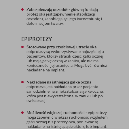
Zabezpieczają oczodół
- główną funkcją
protez oka jest zapewnienie stabilizacji
oczodołu, zapobiegając jego kurczeniu się i
deformacjom twarzy.
EPIPROTEZY
Stosowane przy częściowej utracie oka
-
epiprotezy są wykorzystywane najczęściej u
pacjentów, którzy stracili część gałki ocznej
lub mają gałkę oczną w zaniku, ale nie ma
konieczności jej usunięcia. Mogą być również
nakładane na implant.
Nakładane na istniejącą gałkę oczną
-
epiproteza jest nakładana przez pacjenta
samodzielnie na zniekształconą gałkę oczną,
która jest niewykształcona, w zaniku lub po
ewisceracji.
Możliwość większej ruchomości
- epiprotezy
mogą zapewnić większą ruchomość względem
gałki ocznej niż protezy oka, ponieważ są
nakładane na istniejącą strukturę lub implant.