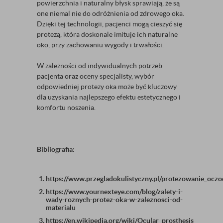
powierzchnia i naturalny błysk sprawiają, że są
one niemal nie do odróżnienia od zdrowego oka.
Dzięki tej technologii, pacjenci mogą cieszyć się
protezą, która doskonale imituje ich naturalne
oko, przy zachowaniu wygody i trwałości.
W zależności od indywidualnych potrzeb
pacjenta oraz oceny specjalisty, wybór
odpowiedniej protezy oka może być kluczowy
dla uzyskania najlepszego efektu estetycznego i
komfortu noszenia.
Bibliografia:
https://www.przegladokulistyczny.pl/protezowanie_ocz
https://www.yournexteye.com/blog/zalety-i-
wady-roznych-protez-oka-w-zaleznosci-od-
materialu
https://en.wikipedia.org/wiki/Ocular_prosthesis