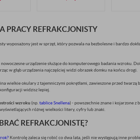
A PRACY REFRAKCJONISTY
sty wyposażony jest w sprzęt, który pozwala na bezbolesne i bardzo dok
- nowoczesne urządzenie służące do komputerowego badania wzroku. Dok
rząc w głąb urządzenia najczęściej widzi obrazek domku na końcu drogi.
ina wielkie okulary z tajemniczymi pokrętłami, zawieszone przed twarzą 
onfiguracji widzisz lepiej.
 ostrości wzroku
(np.
tablice Snellena
) - powszechnie znane i kojarzone z
yświetlających różnej wielkości litery, cyfry lub znaki.
BRAĆ REFRAKCJONISTĘ?
zrok?
Kontrolę zaleca się robić co dwa lata, jeśli nie występują inne prob