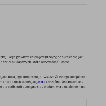
ekcji. Jego głównym celem jest precyzyjne określenie, jak
b szkieł okularowych, które przywrócą Ci ostre,
jące poza jego kompetencje - wskaże Ci innego specjalistę.
iem chorób oczu takich jak
jaskra
czy zaćma. Jest natomiast
m dla osób, które zmagają się z wadami wzroku, ale nie mają