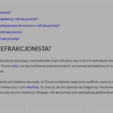
jonista?
petencji refrakcjonisty?
wskazaniem do wizyty u refrakcjonisty?
refrakcjonisty
frakcjonistę?
 REFRAKCJONISTA?
pecjalista zajmujący się badaniem wad refrakcji oka oraz ich metodami kor
 w Twoim
oku
i na tej podstawie dobranie takich soczewek kontaktowych lu
ie.
a podczas badania zauważy, że Twoje problemy mają inne podłoże, wykracza
m medycyny, czyli
okulistą
. To znaczy, że nie zajmuje się diagnozą i leczen
cznej strony widzenia. Dlatego refrakcjonista jest specjalistą adekwatny