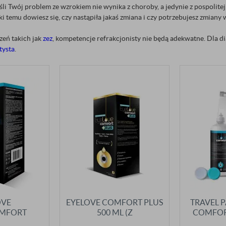
Jeśli Twój problem ze wzrokiem nie wynika z choroby, a jedynie z pospolite
i temu dowiesz się, czy nastąpiła jakaś zmiana i czy potrzebujesz zmiany 
eń takich jak
zez
, kompetencje refrakcjonisty nie będą adekwatne. Dla 
tysta
.
OVE
EYELOVE COMFORT PLUS
TRAVEL 
MFORT
500 ML (Z
COMFORT
0 ML + 100
HIALURONIANEM SODU!)
POJEMNI