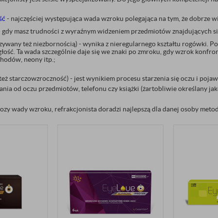
ść
- najczęściej występująca wada wzroku polegająca na tym, że dobrze widz
 gdy masz trudności z wyraźnym widzeniem przedmiotów znajdujących się
zywany też niezbornością) - wynika z nieregularnego kształtu rogówki. Po
łość. Ta wada szczególnie daje się we znaki po zmroku, gdy wzrok konfrontu
hodów, neony itp.;
 też starczowzroczność) - jest wynikiem procesu starzenia się oczu i poja
ia od oczu przedmiotów, telefonu czy książki (żartobliwie określany jak
zy wady wzroku, refrakcjonista doradzi najlepszą dla danej osoby metod