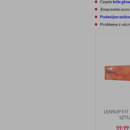
Częste
bóle gło
Zmęczenie oczu
Podwójne widze
Problemy z utr
LENSUP FIT
SZT
59,99