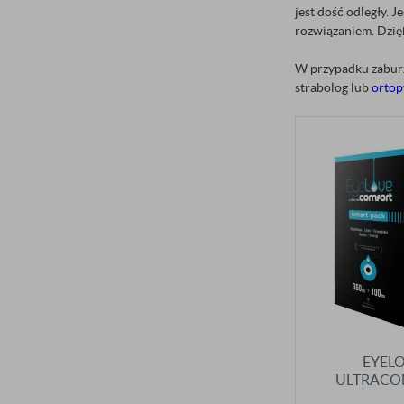
jest dość odległy. 
rozwiązaniem. Dzięk
W przypadku zaburz
strabolog lub
ortop
EYEL
ULTRACO
SMARTPACK 36