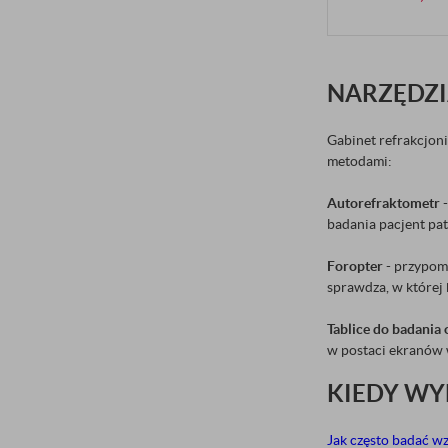
NARZĘDZI
Gabinet refrakcjoni
metodami:
Autorefraktometr
badania pacjent pat
Foropter
- przypom
sprawdza, w której k
Tablice do badania
w postaci ekranów w
KIEDY WY
Jak często badać w