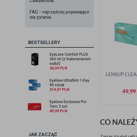
Ciekawostki
FAQ - najczęściej pojawiające
się pytania
BESTSELLERY
EyeLove Comfort PLUS
360 ml (z hialuronianem
sodu!)
36,99
PLN
LENSUP CLEA
Eyelove UltraSlim 1-Day
90 sztuk
214,97
PLN
49,99
Eyelove Exclusive Pro
Toric 3 szt.
89,99
PLN
CO NALEŻ
JAK ZACZĄĆ
Zakres działań refr