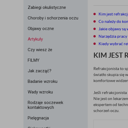
Zabiegi okulistyczne
Kim jest refrakc
Choroby i schorzenia oczu
Co należy do kom
Objawy oczne
Jakie objawy są 
Narzędzia pracy 
Artykuły
Kiedy wybrać re
Czy wiesz że
KIM JEST
FILMY
Refrakcjonista to s
Jak zacząć?
światło skupia się
komfortowe widzen
Badanie wzroku
Wady wzroku
Jeśli refrakcjonist
Nie jest on lekarze
Rodzaje soczewek
ekspertem od techni
kontaktowych
schorzeń oczu.
Pielęgnacja