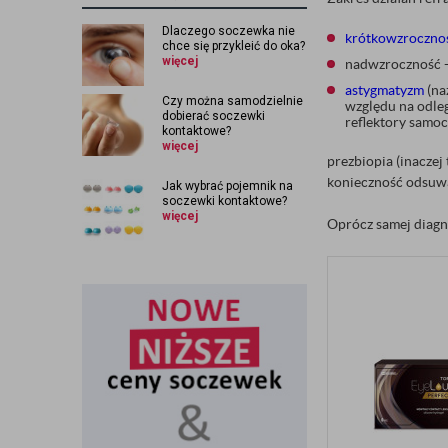
Dlaczego soczewka nie
krótkowzroczno
chce się przykleić do oka?
więcej
nadwzroczność -
astygmatyzm
(na
Czy można samodzielnie
względu na odleg
dobierać soczewki
reflektory samoc
kontaktowe?
więcej
prezbiopia (inaczej
konieczność odsuwan
Jak wybrać pojemnik na
soczewki kontaktowe?
więcej
Oprócz samej diagno