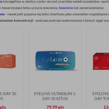
wy
(szczególnie w okolicy czoła i skroni) oraz bóle wokół oczodołów, nasi
i towarzyszące temu uczucie pieczenia,
łzawienie
lub zaczerwienienie.
nie
- nawet jeśli pojawia się tylko chwilowo jako niewielkie rozjeżdżanie 
zymaniem koncentracji
- podczas podczas wykonywania różnych zajęć wy
 1-DAY 30
EYELOVE ULTRASLIM 1-
EYELOVE
UK
DAY 30 SZTUK
DAY TO
pln
79,99
pln
11