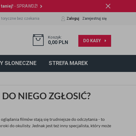
taniej!
- SPRAWDŹ!
 toryczne bez czekania
Zaloguj
Zarejestruj się
Koszyk:
DO KASY
0,00
PLN
Y SŁONECZNE
STREFA MAREK
Ę DO NIEGO ZGŁOSIĆ?
glądania filmów stają się trudniejsze do odczytania - to
roki do okulisty. Jednak jest też inny specjalista, który może