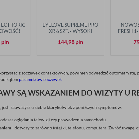
FECT TORIC
EYELOVE SUPREME PRO
NOWOŚĆ
 NOWOŚĆ!
XR 6 SZT. - WYSOKI
FRESH 1
ZAKRES MOCY!
9
pln
144,98
pln
7
korzystać z soczewek kontaktowych, powinien odwiedzić optometrystę, pon
 pod kątem
parametrów soczewek
.
JAWY SĄ WSKAZANIEM DO WIZYTY U R
ę, jeśli zauważysz u siebie którykolwiek z poniższych symptomów:
odczas oglądania telewizji czy prowadzenia samochodu.
taniem
- dotyczy to zarówno książki, telefonu, komputera. Zwróć uwagę, c