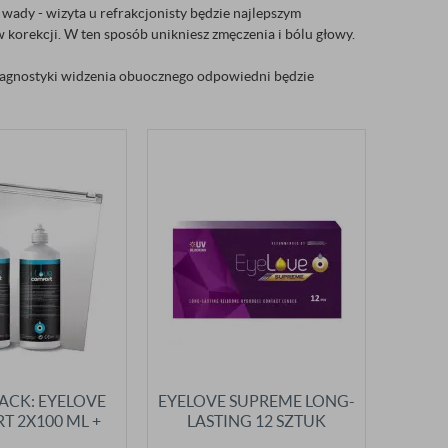
j wady - wizyta u refrakcjonisty będzie najlepszym
w korekcji. W ten sposób unikniesz zmęczenia i bólu głowy.
diagnostyki widzenia obuocznego odpowiedni będzie
PACK: EYELOVE
EYELOVE SUPREME LONG-
 2X100 ML +
LASTING 12 SZTUK
K + WORECZEK