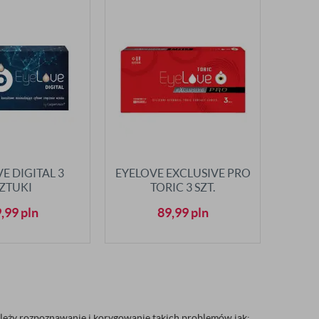
E DIGITAL 3
EYELOVE EXCLUSIVE PRO
ZTUKI
TORIC 3 SZT.
9,99
pln
89,99
pln
należy rozpoznawanie i korygowanie takich problemów jak: