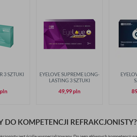
R 3 SZTUKI
EYELOVE SUPREME LONG-
EYELOV
LASTING 3 SZTUKI
S
pln
49,99
pln
8
Y DO KOMPETENCJI REFRAKCJONISTY?
akcjonisty jest ściśle wyspecjalizowany. Do jego głównych kompetencji 