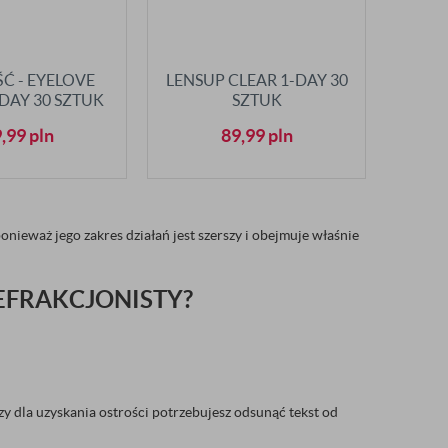
 - EYELOVE
LENSUP CLEAR 1-DAY 30
-DAY 30 SZTUK
SZTUK
9,99
pln
89,99
pln
ieważ jego zakres działań jest szerszy i obejmuje właśnie
EFRAKCJONISTY?
zy dla uzyskania ostrości potrzebujesz odsunąć tekst od