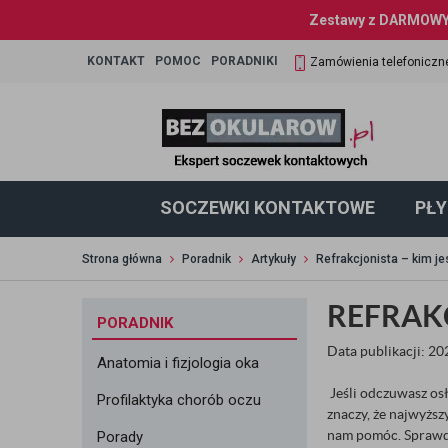
Zestawy z DARMOWYM
KONTAKT
POMOC
PORADNIKI
Zamówienia telefoniczn
SOCZEWKI KONTAKTOWE
PŁY
Strona główna
Poradnik
Artykuły
Refrakcjonista – kim je
REFRAKC
PORADNIK
Data publikacji: 2
Anatomia i fizjologia oka
Jeśli odczuwasz osł
Profilaktyka chorób oczu
znaczy, że najwyższy
nam pomóc. Sprawdź 
Porady