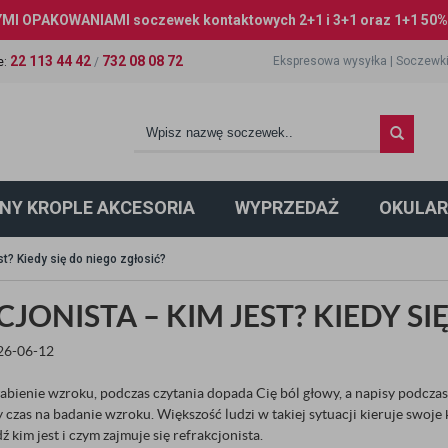
I OPAKOWANIAMI soczewek kontaktowych 2+1 i 3+1 oraz 1+1 50% 
22 113 44 42
732 08 08 72
Ekspresowa wysyłka
|
Soczewki
e
:
/
NY KROPLE AKCESORIA
WYPRZEDAŻ
OKULAR
st? Kiedy się do niego zgłosić?
JONISTA – KIM JEST? KIEDY SI
026-06-12
abienie wzroku, podczas czytania dopada Cię ból głowy, a napisy podczas o
 czas na badanie wzroku. Większość ludzi w takiej sytuacji kieruje swoje k
kim jest i czym zajmuje się refrakcjonista.