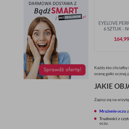
EYELOVE PER
6 SZTUK -
164,9
Każdy kto chciałby 
ocenę gałki ocznej
JAKIE OB
Zapisz się na wizyt
Mrużenie oczu
p
Trudności z czy
oczu.