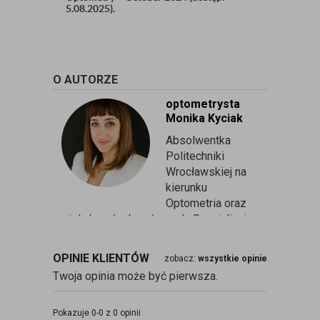
5.08.2025).
O AUTORZE
optometrysta
Monika Kyciak
Absolwentka
Politechniki
Wrocławskiej na
kierunku
Optometria oraz
wielu kursów branżowych. Specjalizuje
się w badaniu refrakcji wzroku oraz
kontaktologii, czyli dobieraniu
OPINIE KLIENTÓW
zobacz:
wszystkie opinie
soczewek kontaktowych miękkich. Od
Twoja opinia może być pierwsza.
ponad 10 lat pracuje w branży
związanej z korekcją wzroku jako
optometrysta pracujący w gabinecie.
Pokazuje 0-0 z 0 opinii