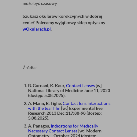
może być czasowy.
Szukasz okularów korekcyjnych w dobrej
cenie? Polecamy wyjątkowy sklep optyczny
wOkularach.pl
.
Źródła:
B. Gurnani, K. Kaur,
Contact Lenses
[w]
National Library of Medicine June 11, 2023
(dostęp: 5.08.2025).
A. Mann, B. Tighe,
Contact lens interactions
with the tear film
[w:] Experimental Eye
Research 2013 Dec:117:88-98 (dostęp:
5.08.2025).
A. Panagos,
Indications for Medically
Necessary Contact Lenses
[w:] Modern
Optometry – October 2024 (dostęp: