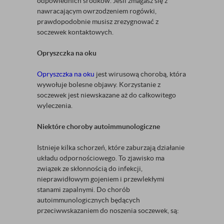
odpowiednich środków. Jeśli zmagasz się z
nawracającym owrzodzeniem rogówki,
prawdopodobnie musisz zrezygnować z
soczewek kontaktowych.
Opryszczka na oku
Opryszczka na oku
jest wirusową chorobą, która
wywołuje bolesne objawy. Korzystanie z
soczewek jest niewskazane aż do całkowitego
wyleczenia.
Niektóre choroby autoimmunologiczne
Istnieje kilka schorzeń, które zaburzają działanie
układu odpornościowego. To zjawisko ma
związek ze skłonnością do infekcji,
nieprawidłowym gojeniem i przewlekłymi
stanami zapalnymi. Do chorób
autoimmunologicznych będących
przeciwwskazaniem do noszenia soczewek, są: