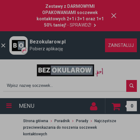
Zestawy z DARMOWYMI
OPAKOWANIAMI soczewek
kontaktowych 2+1 i 3+1 oraz 1+1
50% taniej!
- SPRAWDŹ!
Bezokularow.pl
ZAINSTALUJ
Pobierz aplikację
MENU
0
Strona główna
Poradnik
Porady
Najczęstsze
przeciwwskazania do noszenia soczewek
kontaktowych