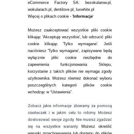
eCommerce Factory SA: bezokularow.pl,
O NAS
wokularach.pl, dentilove.pl, luxwhite.pl
RANKINGI SOCZEWEK
Więcej o plikach cookie - '
Informacje
'
SOCZEWKI KOLOROWE
Możesz zaakceptować wszystkie pliki cookie
Zwrot (odstąpienie od umowy)
klikając 'Akceptuję wszystkie', lub odrzucić pliki
cookie klikając 'Tylko wymagane'. Jeśli
ZMIEŃ USTAWIENIA ZGODY NA CIASTECZKA
naciśniesz 'Tylko wymagane', zapisywane będą
wyłącznie pliki cookie niezbędne do
KONTAKT
zapewnienia funkcjonowania Sklepu,
korzystanie z takich plików nie wymaga zgody
telefon:
22 113 44 42
użytkownika. Możesz również dokonać wyboru
poszczególnych kategorii plików cookie
telefon:
wchodząc w “Ustawienia”.
732 08 08 72
e-mail:
Zobacz jakie informacje zbieramy za pomocą
kontakt@bezokularow.pl
ciasteczek i w jakim celu to robimy. Możesz
dostosować swoje zgody. Nie musisz zgadzać
się na wszystkie warianty.
Możesz określić
warunki przechowywania lub dostępu do plików