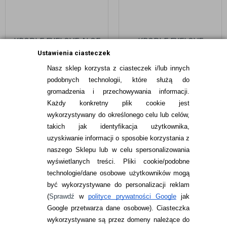
KROPLE EYELOVE ALOE
KROPLE EYELOVE
DROPS - Z ALOESEM I
NATURAL DROPS+ 15 ML
Ustawienia ciasteczek
RUMIANKIEM, DLA
- RUMIANEK I ŚWIETLIK
Nasz sklep korzysta z ciasteczek i/lub innych
ALERGIKÓW
19,99
pln
14,99
pln
podobnych technologii, które służą do
gromadzenia i przechowywania informacji.
Każdy konkretny plik cookie jest
wykorzystywany do określonego celu lub celów,
takich jak identyfikacja użytkownika,
uzyskiwanie informacji o sposobie korzystania z
naszego Sklepu lub w celu spersonalizowania
INFORMACJE KONTAKTOWE
wyświetlanych treści.
Pliki cookie/podobne
technologie/dane osobowe użytkowników mogą
JAK ZAMAWIAĆ?
być wykorzystywane do personalizacji reklam
ZWROTY I REKLAMACJA
(
Sprawdź
w
polityce prywatności Google
jak
Google przetwarza dane osobowe
). Ciasteczka
WARUNKI ZAKUPÓW
wykorzystywane są przez domeny należące do