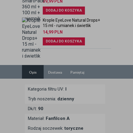
39,99
PLN
DODAJ DO KOSZYKA
Krople EyeLove Natural Drops+
15 ml - rumianek i świetlik
14,99
PLN
DODAJ DO KOSZYKA
Opis
Dostawa
Pamiętaj
Kategoria filtru UV:
I
Tryb noszenia:
dzienny
Dk/t:
90
Materiał:
Fanfilcon A
Rodzaj soczewek:
toryczne