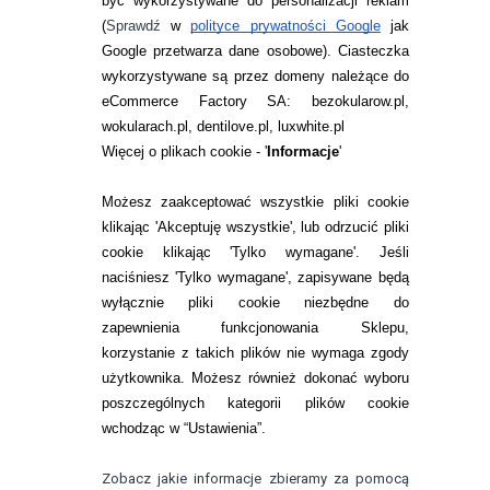
być wykorzystywane do personalizacji reklam
ZWROTY I REKLAMACJA
(
Sprawdź
w
polityce prywatności Google
jak
Google przetwarza dane osobowe
). Ciasteczka
WARUNKI ZAKUPÓW
wykorzystywane są przez domeny należące do
eCommerce Factory SA: bezokularow.pl,
O NAS
wokularach.pl, dentilove.pl, luxwhite.pl
RANKINGI SOCZEWEK
Więcej o plikach cookie - '
Informacje
'
SOCZEWKI KOLOROWE
Możesz zaakceptować wszystkie pliki cookie
Zwrot (odstąpienie od umowy)
klikając 'Akceptuję wszystkie', lub odrzucić pliki
cookie klikając 'Tylko wymagane'. Jeśli
ZMIEŃ USTAWIENIA ZGODY NA CIASTECZKA
naciśniesz 'Tylko wymagane', zapisywane będą
wyłącznie pliki cookie niezbędne do
KONTAKT
zapewnienia funkcjonowania Sklepu,
korzystanie z takich plików nie wymaga zgody
telefon:
22 113 44 42
użytkownika. Możesz również dokonać wyboru
poszczególnych kategorii plików cookie
telefon:
wchodząc w “Ustawienia”.
732 08 08 72
e-mail:
Zobacz jakie informacje zbieramy za pomocą