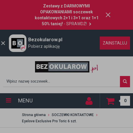
Zestawy z DARMOWYMI
OPAKOWANIAMI soczewek
kontaktowych 2+1 i 3+1 oraz 1+1
50% taniej!
- SPRAWDŹ!
Bezokularow.pl
ZAINSTALUJ
Pobierz aplikację
MENU
0
Strona główna
SOCZEWKI KONTAKTOWE
Eyelove Exclusive Pro Toric 6 szt.