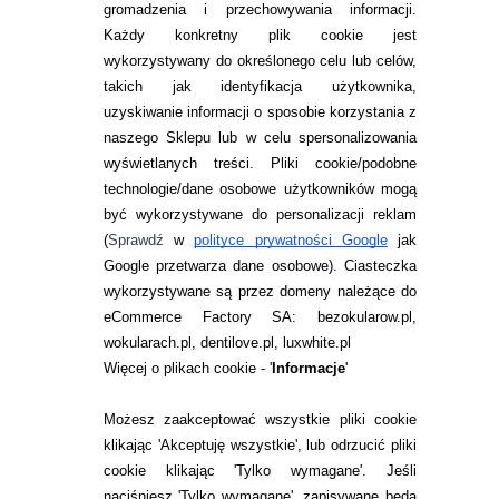
gromadzenia i przechowywania informacji.
Każdy konkretny plik cookie jest
wykorzystywany do określonego celu lub celów,
takich jak identyfikacja użytkownika,
uzyskiwanie informacji o sposobie korzystania z
naszego Sklepu lub w celu spersonalizowania
INFORMACJE KONTAKTOWE
wyświetlanych treści.
Pliki cookie/podobne
technologie/dane osobowe użytkowników mogą
JAK ZAMAWIAĆ?
być wykorzystywane do personalizacji reklam
ZWROTY I REKLAMACJA
(
Sprawdź
w
polityce prywatności Google
jak
Google przetwarza dane osobowe
). Ciasteczka
WARUNKI ZAKUPÓW
wykorzystywane są przez domeny należące do
eCommerce Factory SA: bezokularow.pl,
O NAS
wokularach.pl, dentilove.pl, luxwhite.pl
RANKINGI SOCZEWEK
Więcej o plikach cookie - '
Informacje
'
SOCZEWKI KOLOROWE
Możesz zaakceptować wszystkie pliki cookie
Zwrot (odstąpienie od umowy)
klikając 'Akceptuję wszystkie', lub odrzucić pliki
cookie klikając 'Tylko wymagane'. Jeśli
ZMIEŃ USTAWIENIA ZGODY NA CIASTECZKA
naciśniesz 'Tylko wymagane', zapisywane będą