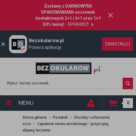
Zestawy z DARMOWYMI
OPAKOWANIAMI soczewek
kontaktowych 2+1 i 3+1 oraz 1+1
50% taniej!
- SPRAWDŹ!
Bezokularow.pl
ZAINSTALUJ
Pobierz aplikację
MENU
0
Strona główna
Poradnik
Choroby i schorzenia
oczu
Zapalenie nerwu wzrokowego - przyczyny,
objawy, leczenie