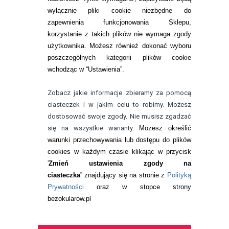
wyłącznie pliki cookie niezbędne do
KONTAKT
zapewnienia funkcjonowania Sklepu,
korzystanie z takich plików nie wymaga zgody
telefon:
22 113 44 42
użytkownika. Możesz również dokonać wyboru
poszczególnych kategorii plików cookie
telefon:
wchodząc w “Ustawienia”.
732 08 08 72
e-mail:
Zobacz jakie informacje zbieramy za pomocą
kontakt@bezokularow.pl
ciasteczek i w jakim celu to robimy. Możesz
dostosować swoje zgody. Nie musisz zgadzać
się na wszystkie warianty.
Możesz określić
warunki przechowywania lub dostępu do plików
cookies w każdym czasie klikając w przycisk
'
Zmień ustawienia zgody na
ciasteczka
” znajdujący się na stronie z
Polityką
Prywatności
oraz w stopce strony
bezokularow.pl