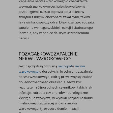
Zapalenie nerwu wzrokowego o charakterze
wewnątrzgałkowym cechuje się gwałtownym
przebiegiem i często pojawia się u dzieci w
związku z innymi chorobami zakaźnymi, takimi
jak świnka, ospa czy odra. Diagnoza tego rodzaju
zapalenia wymaga szybkiej reakcji i skutecznego
leczenia, aby zapobiec dalszym uszkodzeniom
nerwu.
POZAGAŁKOWE ZAPALENIE
NERWU WZROKOWEGO
Jest najczęstszą odmianą
neuropatii nerwu
wzrokowego
u dorosłych. To odmiana zapalenia
nerwu wzrokowego, której przyczyny są trudne
do jednoznacznego określenia. Może być
rezultatem różnorodnych czynników, takich jak
infekcje, zatrucia czy choroby neurologiczne.
Występuje zazwyczaj w wyniku rozpadu osłonki
mielinowej otaczającej włókna nerwu
wzrokowego, tj. procesu demielinizacji.