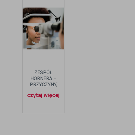
ZESPÓŁ
HORNERA –
PRZYCZYNY,
OBJAWY,
czytaj więcej
LECZENIE