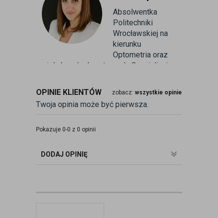
Absolwentka
Politechniki
Wrocławskiej na
kierunku
Optometria oraz
wielu kursów branżowych. Specjalizuje
się w badaniu refrakcji wzroku oraz
kontaktologii, czyli dobieraniu
OPINIE KLIENTÓW
zobacz:
wszystkie opinie
soczewek kontaktowych miękkich. Od
Twoja opinia może być pierwsza.
ponad 10 lat pracuje w branży
związanej z korekcją wzroku jako
optometrysta pracujący w gabinecie.
Pokazuje 0-0 z 0 opinii
Pomaga pacjentom przeprowadzając
badania wad refrakcji, dobierając
DODAJ OPINIĘ
okulary oraz soczewki kontaktowe.
zobacz:
więcej wpisów autora