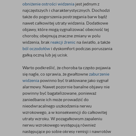
obniżenie ostrości widzenia
jest jednym z
najczęstszych i charakterystycznych. Dochodzi
także do pogorszenia postrzegania barw bądź
nawet całkowitej utraty widzenia. Dodatkowe
objawy, które mogą sygnalizować obecność tej
choroby, obejmują znaczne zmiany w polu
widzenia, brak
reakcji źrenic
na światło, a także
ból oczodołów
i dyskomfort podczas poruszania
gałką oczną lub jej ucisk.
Warto podkreślić, że choroba ta często pojawia
się nagle, co sprawia, że gwałtowne
zaburzenie
widzenia
powinno być traktowane jako sygnał
alarmowy. Nawet pozornie banalne objawy nie
powinny być bagatelizowane, ponieważ
zaniedbanie ich może prowadzić do
nieodwracalnego uszkodzenia nerwu
wzrokowego, a w konsekwencji do całkowitej
utraty wzroku. W pozagałkowym zapaleniu
nerwu wzrokowego występują również
następujące po sobie okresy remisji i nawrotów