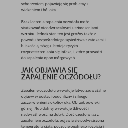
schorzeniem, pojawiają się problemy z
widzeniem i ból oka.
Brak leczenia zapalenia oczodołu może
skutkować nieodwracalnymi uszkodzeniami
wzroku. Jednak stan ten jest groźny także z
powodu bezpośredniego sąsiedztwa z zatokami i
bliskością mózgu. Istnieje ryzyko
rozprzestrzeniania się infekcji, które prowadzi
do zapalenia opon mózgowych.
JAK OBJAWIA SIĘ
ZAPALENIE OCZODOŁU?
Zapalenie oczodołu wywołuje łatwo zauważalne
objawy w postaci opuchlizny i silnego
zaczerwienienia okolicy oka. Obrzęk powieki
górnej i/lub dolnej wywołuje tkliwość i
nadwrażliwość na dotyk. Dość często wraz z
zapaleniem oczodołu, pojawia się podwyższona
temperatura ciała, poczucie ogólnego rozbicia i