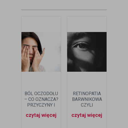
BÓL OCZODOŁU
RETINOPATIA
BAD
– CO OZNACZA?
BARWNIKOWA
PRZYCZYNY I
CZYLI
POD
DIAGNOSTYKA
ZWYRODNIENIE
INF
czytaj więcej
czytaj więcej
czyt
BARWNIKOWE
PRZY
SIATKÓWKI –
DO B
CO TO?
JEGO