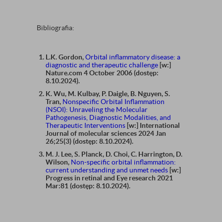
Bibliografia:
L.K. Gordon,
Orbital inflammatory disease: a
diagnostic and therapeutic challenge
[w:]
Nature.com 4 October 2006 (dostęp:
8.10.2024).
K. Wu, M. Kulbay, P. Daigle, B. Nguyen, S.
Tran,
Nonspecific Orbital Inflammation
(NSOI): Unraveling the Molecular
Pathogenesis, Diagnostic Modalities, and
Therapeutic Interventions
[w:] International
Journal of molecular sciences 2024 Jan
26;25(3) (dostęp: 8.10.2024).
M. J. Lee, S. Planck, D. Choi, C. Harrington, D.
Wilson,
Non-specific orbital inflammation:
current understanding and unmet needs
[w:]
Progress in retinal and Eye research 2021
Mar:81 (dostęp: 8.10.2024).