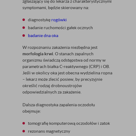
zgłaszający się do lekarza z charakterystycznymi
symptomami, będzie skierowany na:
diagnostykę
rogówki
badanie ruchomości gałek ocznych
badanie dna oka
W rozpoznaniu zakażenia niezbędna jest
morfologia krwi
. O stanach zapalnych
organizmu świadczą odstępstwa od normy w
parametrach białka C-reaktywnego (CRP) i OB.
Jeśli w okolicy oka jest obecna wydzielina ropna
– lekarz może zlecić posiew, by precyzyjnie
określić rodzaj drobnoustrojów
odpowiedzialnych za zakażenie.
Dalsza diagnostyka zapalenia oczodołu
obejmuje:
tomografię komputerową oczodołów i zatok
rezonans magnetyczny