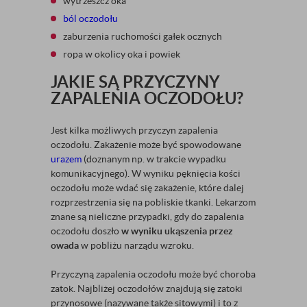
wytrzeszcz oka
ból oczodołu
zaburzenia ruchomości gałek ocznych
ropa w okolicy oka i powiek
JAKIE SĄ PRZYCZYNY
ZAPALENIA OCZODOŁU?
Jest kilka możliwych przyczyn zapalenia
oczodołu. Zakażenie może być spowodowane
urazem
(doznanym np. w trakcie wypadku
komunikacyjnego). W wyniku pęknięcia kości
oczodołu może wdać się zakażenie, które dalej
rozprzestrzenia się na pobliskie tkanki. Lekarzom
znane są nieliczne przypadki, gdy do zapalenia
oczodołu doszło
w wyniku ukąszenia przez
owada
w pobliżu narządu wzroku.
Przyczyną zapalenia oczodołu może być choroba
zatok. Najbliżej oczodołów znajdują się zatoki
przynosowe (nazywane także sitowymi) i to z