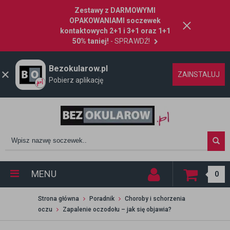
Zestawy z DARMOWYMI
OPAKOWANIAMI soczewek
kontaktowych 2+1 i 3+1 oraz 1+1
50% taniej!
- SPRAWDŹ!
Bezokularow.pl
ZAINSTALUJ
Pobierz aplikację
MENU
0
Strona główna
Poradnik
Choroby i schorzenia
oczu
Zapalenie oczodołu – jak się objawia?