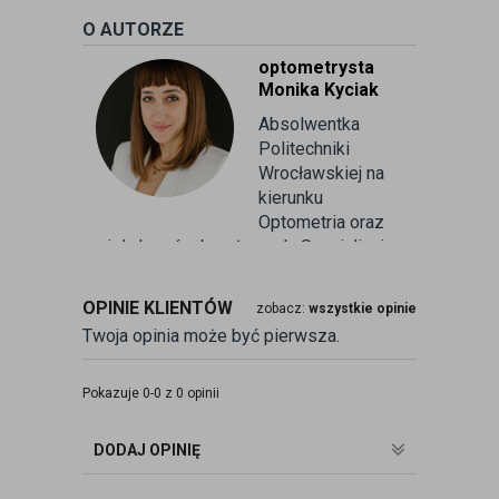
O AUTORZE
optometrysta
Monika Kyciak
Absolwentka
Politechniki
Wrocławskiej na
kierunku
Optometria oraz
wielu kursów branżowych. Specjalizuje
się w badaniu refrakcji wzroku oraz
kontaktologii, czyli dobieraniu
OPINIE KLIENTÓW
zobacz:
wszystkie opinie
soczewek kontaktowych miękkich. Od
Twoja opinia może być pierwsza.
ponad 10 lat pracuje w branży
związanej z korekcją wzroku jako
optometrysta pracujący w gabinecie.
Pokazuje 0-0 z 0 opinii
Pomaga pacjentom przeprowadzając
badania wad refrakcji, dobierając
DODAJ OPINIĘ
okulary oraz soczewki kontaktowe.
zobacz:
więcej wpisów autora