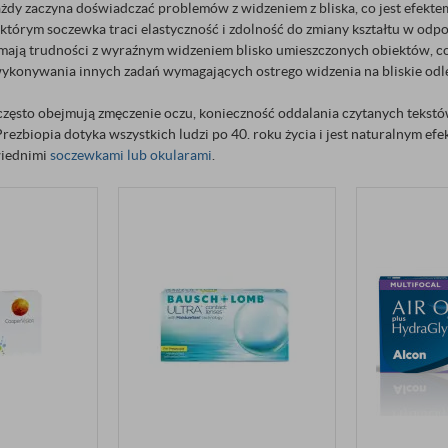
ażdy zaczyna doświadczać problemów z widzeniem z bliska, co jest efekt
w którym soczewka traci elastyczność i zdolność do zmiany kształtu w odp
 mają trudności z wyraźnym widzeniem blisko umieszczonych obiektów, c
 wykonywania innych zadań wymagających ostrego widzenia na bliskie odl
często obejmują zmęczenie oczu, konieczność oddalania czytanych tekst
 Prezbiopia dotyka wszystkich ludzi po 40. roku życia i jest naturalnym ef
iednimi
soczewkami lub okularami
.