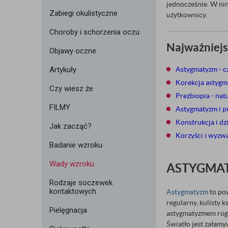
jednocześnie. W nin
Zabiegi okulistyczne
użytkownicy.
Choroby i schorzenia oczu
Najważniejs
Objawy oczne
Artykuły
Astygmatyzm - c
Korekcja astygm
Czy wiesz że
Prezbiopia - natu
FILMY
Astygmatyzm i p
Konstrukcja i d
Jak zacząć?
Korzyści i wyzw
Badanie wzroku
Wady wzroku
ASTYGMAT
Rodzaje soczewek
kontaktowych
Astygmatyzm
to po
regularny, kulisty 
Pielęgnacja
astygmatyzmem rogó
Światło jest załam