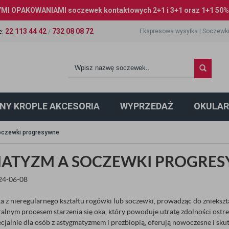
I OPAKOWANIAMI soczewek kontaktowych 2+1 i 3+1 oraz 1+1 50% 
22 113 44 42
732 08 08 72
Ekspresowa wysyłka
|
Soczewki
e
:
/
NY KROPLE AKCESORIA
WYPRZEDAŻ
OKULAR
czewki progresywne
ATYZM A SOCZEWKI PROGRE
024-06-08
 z nieregularnego kształtu rogówki lub soczewki, prowadząc do zniekszt
ralnym procesem starzenia się oka, który powoduje utratę zdolności ostr
cjalnie dla osób z astygmatyzmem i prezbiopią, oferują nowoczesne i sk