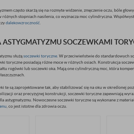
tyzmem często skarżą się na rozmyte widzenie, zmęczenie oczu, bóle głow
różnych stopniach nasilenia, co wyznacza moc cylindryczna. Współwystę
czy
dalekowzroczność
.
A ASTYGMATYZMU SOCZEWKAMI TORY
atyzmu służą
soczewki toryczne
. W przeciwieństwie do standardowych so
wki toryczne posiadają różne moce w różnych osiach. Konstrukcja socz
tałtu rogówki lub soczewki oka. Mają one cylindryczną moc, która kompe
płaszczyznach.
 te są zaprojektowane tak, aby stabilizować się na oku w określonej poz
abilizacji oraz precyzyjnej konstrukcji, soczewki toryczne zapewniają wyra
dla astygmatyzmu. Nowoczesne soczewki toryczne są wykonane z materi
lenu
, co jest istotne dla zdrowia oczu.