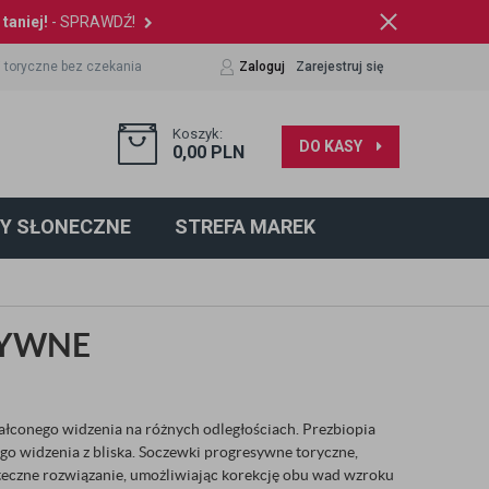
taniej!
- SPRAWDŹ!
 toryczne bez czekania
Zaloguj
Zarejestruj się
Koszyk:
DO KASY
0,00
PLN
Y SŁONECZNE
STREFA MAREK
SYWNE
ałconego widzenia na różnych odległościach. Prezbiopia
ego widzenia z bliska. Soczewki progresywne toryczne,
uteczne rozwiązanie, umożliwiając korekcję obu wad wzroku