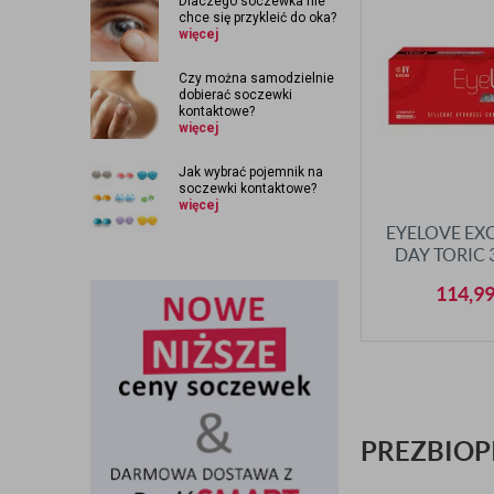
Dlaczego soczewka nie
chce się przykleić do oka?
więcej
Czy można samodzielnie
dobierać soczewki
kontaktowe?
więcej
Jak wybrać pojemnik na
soczewki kontaktowe?
więcej
EYELOVE EXC
DAY TORIC 
114,9
PREZBIOPI