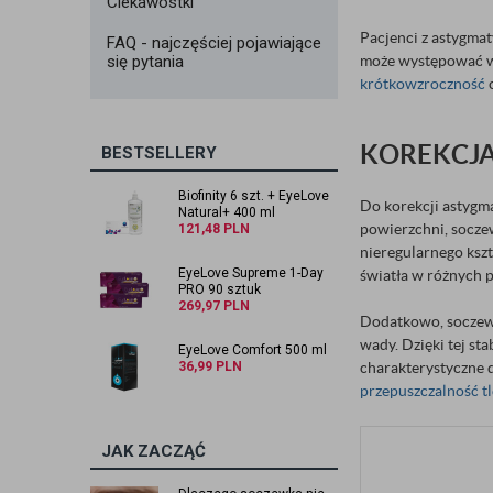
Ciekawostki
Pacjenci z astygma
FAQ - najczęściej pojawiające
się pytania
może występować w 
krótkowzroczność
KOREKCJ
BESTSELLERY
Biofinity 6 szt. + EyeLove
Do korekcji astygm
Natural+ 400 ml
powierzchni, socze
121,48
PLN
nieregularnego ksz
EyeLove Supreme 1-Day
światła w różnych 
PRO 90 sztuk
269,97
PLN
Dodatkowo, soczewki
wady. Dzięki tej st
EyeLove Comfort 500 ml
36,99
PLN
charakterystyczne 
przepuszczalność t
JAK ZACZĄĆ