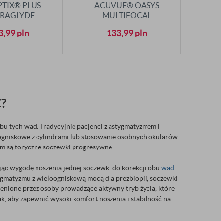
PTIX® PLUS
ACUVUE® OASYS
RAGLYDE
MULTIFOCAL
OCAL 3 SZT.
3,99
pln
133,99
pln
?
obu tych wad. Tradycyjnie pacjenci z astygmatyzmem i
uogniskowe z cylindrami lub stosowanie osobnych okularów
em są toryczne soczewki progresywne.
ując wygodę noszenia jednej soczewki do korekcji obu
wad
tygmatyzmu z wieloogniskową mocą dla prezbiopii, soczewki
cenione przez osoby prowadzące aktywny tryb życia, które
k, aby zapewnić wysoki komfort noszenia i stabilność na