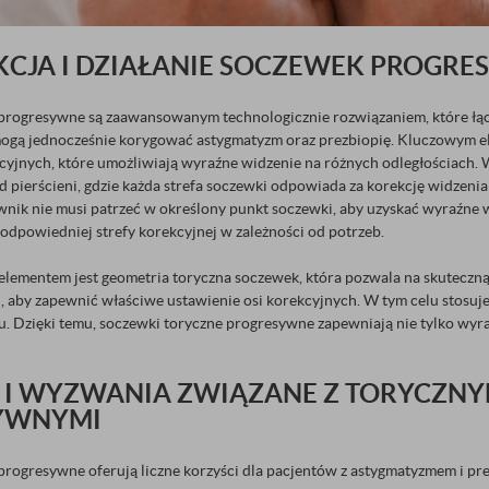
CJA I DZIAŁANIE SOCZEWEK PROGR
progresywne są zaawansowanym technologicznie rozwiązaniem, które łąc
mogą jednocześnie korygować astygmatyzm oraz prezbiopię. Kluczowym e
kcyjnych, które umożliwiają wyraźne widzenie na różnych odległościach.
 pierścieni, gdzie każda strefa soczewki odpowiada za korekcję widzenia na
wnik nie musi patrzeć w określony punkt soczewki, aby uzyskać wyraźne 
odpowiedniej strefy korekcyjnej w zależności od potrzeb.
elementem jest geometria toryczna soczewek, która pozwala na skuteczną
 aby zapewnić właściwe ustawienie osi korekcyjnych. W tym celu stosuje s
u. Dzięki temu, soczewki toryczne progresywne zapewniają nie tylko wyraź
 I WYZWANIA ZWIĄZANE Z TORYCZN
YWNYMI
progresywne oferują liczne korzyści dla pacjentów z astygmatyzmem i pre