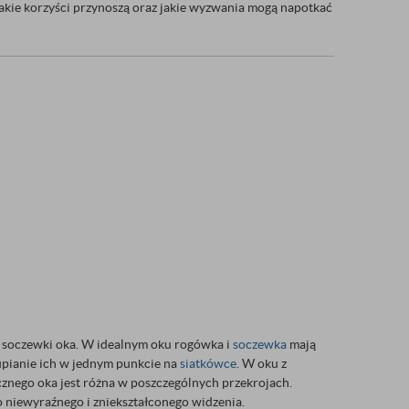
 jakie korzyści przynoszą oraz jakie wyzwania mogą napotkać
 soczewki oka. W idealnym oku rogówka i
soczewka
mają
kupianie ich w jednym punkcie na
siatkówce
. W oku z
znego oka jest różna w poszczególnych przekrojach.
o niewyraźnego i zniekształconego widzenia.