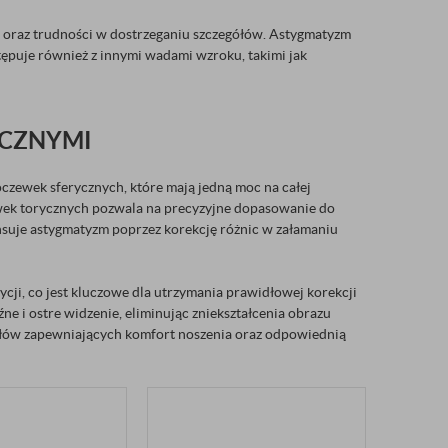
y oraz trudności w dostrzeganiu szczegółów. Astygmatyzm
puje również z innymi wadami wzroku, takimi jak
CZNYMI
czewek sferycznych, które mają jedną moc na całej
ewek torycznych pozwala na precyzyjne dopasowanie do
nsuje astygmatyzm poprzez korekcję różnic w załamaniu
ycji, co jest kluczowe dla utrzymania prawidłowej korekcji
źne i ostre widzenie, eliminując zniekształcenia obrazu
ałów zapewniających komfort noszenia oraz odpowiednią