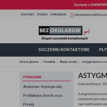
Zestawy z DARMOWYM
KONTAKT
POMOC
PORADNIKI
Zamówienia telefoniczn
SOCZEWKI KONTAKTOWE
PŁY
Strona główna
Poradnik
Wady wzroku
Astygmatyzm a so
ASTYGM
PORADNIK
Data publikacji: 2
Anatomia i fizjologia oka
Astygmatyzm wynika
Profilaktyka chorób oczu
natomiast jest natu
zaprojektowane spe
Porady