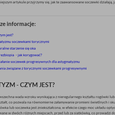
iejszym artykule przyjrzymy się, jak te zaawansowane soczewki działają,
ze informacje:
zym jest?
atyzmu soczewkami torycznymi
ralne starzenie się oka
rezbiopia - jak korygować?
ziałanie soczewek progresywnych dla astygmatyzmu
ania związane z torycznymi soczewkami progresywnymi
YZM - CZYM JEST?
wszechna wada wzroku wynikająca z nieregularnego kształtu rogówki lub
kształt, co pozwala na równomierne załamywanie promieni świetlnych i s
wka lub soczewka jest zniekształcona, w efekcie czego moc układu optyc
ywane w dwóch różnych miejscach, przed lub za siatkówką, co prowadzi d