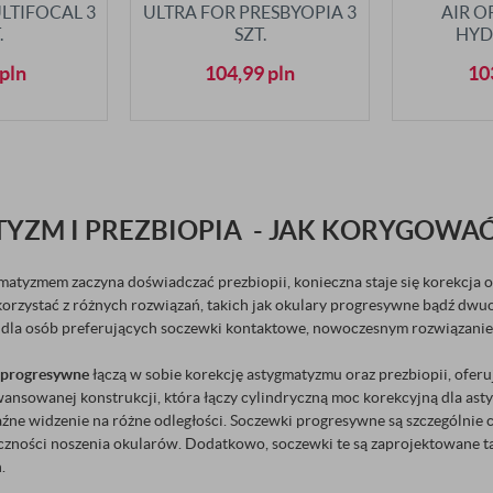
LTIFOCAL 3
ULTRA FOR PRESBYOPIA 3
AIR O
.
SZT.
HYD
MULTIF
pln
104,99
pln
10
YZM I PREZBIOPIA - JAK KORYGOWAĆ
matyzmem zaczyna doświadczać prezbiopii, konieczna staje się korekcja 
 korzystać z różnych rozwiązań, takich jak okulary progresywne bądź dw
k dla osób preferujących soczewki kontaktowe, nowoczesnym rozwiązani
 progresywne
łączą w sobie korekcję astygmatyzmu oraz prezbiopii, ofer
awansowanej konstrukcji, która łączy cylindryczną moc korekcyjną dla as
źne widzenie na różne odległości. Soczewki progresywne są szczególnie 
czności noszenia okularów. Dodatkowo, soczewki te są zaprojektowane ta
.