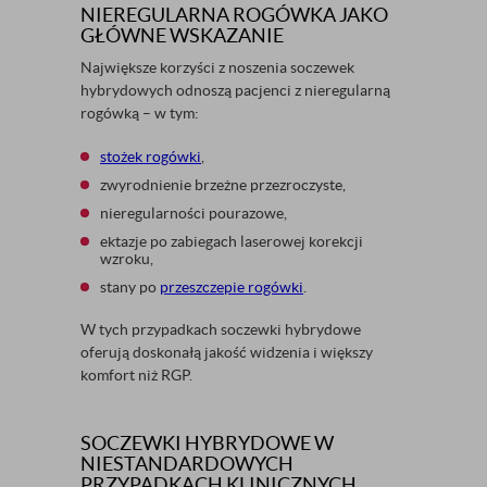
NIEREGULARNA ROGÓWKA JAKO
GŁÓWNE WSKAZANIE
Największe korzyści z noszenia soczewek
hybrydowych odnoszą pacjenci z nieregularną
rogówką – w tym:
stożek rogówki
,
zwyrodnienie brzeżne przezroczyste,
nieregularności pourazowe,
ektazje po zabiegach laserowej korekcji
wzroku,
stany po
przeszczepie rogówki
.
W tych przypadkach soczewki hybrydowe
oferują doskonałą jakość widzenia i większy
komfort niż RGP.
SOCZEWKI HYBRYDOWE W
NIESTANDARDOWYCH
PRZYPADKACH KLINICZNYCH