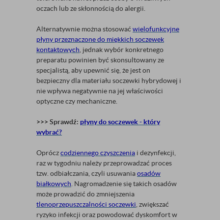
oczach lub ze skłonnością do alergii.
Alternatywnie można stosować
wielofunkcyjne
płyny przeznaczone do miękkich soczewek
kontaktowych
, jednak wybór konkretnego
preparatu powinien być skonsultowany ze
specjalistą, aby upewnić się, że jest on
bezpieczny dla materiału soczewki hybrydowej i
nie wpływa negatywnie na jej właściwości
optyczne czy mechaniczne.
>>> Sprawdź:
płyny do soczewek - który
wybrać?
Oprócz
codziennego czyszczenia
i dezynfekcji,
raz w tygodniu należy przeprowadzać proces
tzw. odbiałczania, czyli usuwania
osadów
białkowych
. Nagromadzenie się takich osadów
może prowadzić do zmniejszenia
tlenoprzepuszczalności soczewki
, zwiększać
ryzyko infekcji oraz powodować dyskomfort w