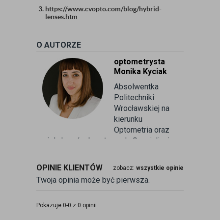
https://www.cvopto.com/blog/hybrid-
lenses.htm
O AUTORZE
optometrysta
Monika Kyciak
Absolwentka
Politechniki
Wrocławskiej na
kierunku
Optometria oraz
wielu kursów branżowych. Specjalizuje
się w badaniu refrakcji wzroku oraz
kontaktologii, czyli dobieraniu
OPINIE KLIENTÓW
zobacz:
wszystkie opinie
soczewek kontaktowych miękkich. Od
Twoja opinia może być pierwsza.
ponad 10 lat pracuje w branży
związanej z korekcją wzroku jako
optometrysta pracujący w gabinecie.
Pokazuje 0-0 z 0 opinii
Pomaga pacjentom przeprowadzając