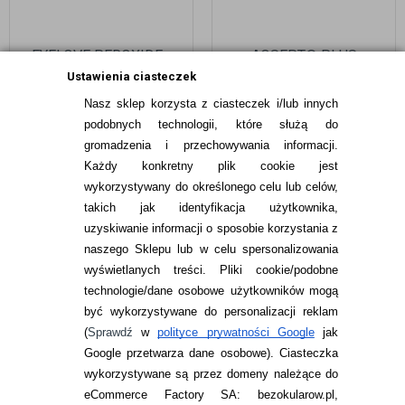
EYELOVE PEROXIDE+
AOSEPT® PLUS
360 ML - PŁYN
HYDRAGLYDE 360 ML -
Ustawienia ciasteczek
OKSYDACYJNY BEZ
NOWOŚĆ
Nasz sklep korzysta z ciasteczek i/lub innych
KONSERWANTÓW
39,99
pln
64,99
pln
podobnych technologii, które służą do
gromadzenia i przechowywania informacji.
Każdy konkretny plik cookie jest
wykorzystywany do określonego celu lub celów,
takich jak identyfikacja użytkownika,
uzyskiwanie informacji o sposobie korzystania z
naszego Sklepu lub w celu spersonalizowania
INFORMACJE KONTAKTOWE
wyświetlanych treści.
Pliki cookie/podobne
technologie/dane osobowe użytkowników mogą
JAK ZAMAWIAĆ?
być wykorzystywane do personalizacji reklam
ZWROTY I REKLAMACJA
(
Sprawdź
w
polityce prywatności Google
jak
Google przetwarza dane osobowe
). Ciasteczka
WARUNKI ZAKUPÓW
wykorzystywane są przez domeny należące do
eCommerce Factory SA: bezokularow.pl,
O NAS