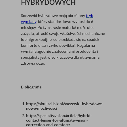
HYBRYDOWYCH
Soczewki hybrydowe mają określony
tryb
wymiany
, który standardowo wynosi do 6
miesięcy. Po tym czasie materiał może ulec
zużyciu, utracić swoje właściwości mechaniczne
lub higroskopijne, co przekłada się na spadek
komfortu oraz ryzyko powikłań. Regularna
wymiana zgodnie z zaleceniami producenta i
specjalisty jest więc kluczowa dla utrzymania
zdrowia oczu.
Bibliografia:
https://okulisci.biz.pl/soczewki-hybrydowe-
nowe-mozliwosci
https://specialty.vision/article/hybrid-
contact-lenses-for-ultimate-vision-
correction-and-comfort/