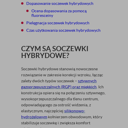
Dopasowanie soczewek hybrydowych
Ocena dopasowania za pomocą
fluoresceiny
Pielęgnacja soczewek hybrydowych
Czas użytkowania soczewek hybrydowych
CZYM SĄ SOCZEWKI
HYBRYDOWE?
Soczewki hybrydowe stanowią nowoczesne
rozwiązanie w zakresie korekcji wzroku, łącząc
zalety dwóch typów soczewek –
sztywnych
gazoprzepuszczalnych (RGP) oraz miękkich
. Ich
konstrukcja opiera się na połączeniu sztywnego,
wysokoprzepuszczalnego dla tlenu centrum,
odpowiadającego za ostrość widzenia, z
elastycznym, najczęściej
silikonowo-
hydrożelowym
kołnierzem obwodowym, który
stabilizuje soczewkę i zwiększa komfort