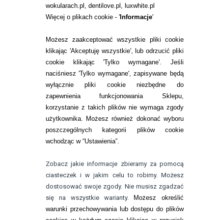
wokularach.pl, dentilove.pl, luxwhite.pl
RANKINGI SOCZEWEK
Więcej o plikach cookie - '
Informacje
'
SOCZEWKI KOLOROWE
Możesz zaakceptować wszystkie pliki cookie
Zwrot (odstąpienie od umowy)
klikając 'Akceptuję wszystkie', lub odrzucić pliki
cookie klikając 'Tylko wymagane'. Jeśli
ZMIEŃ USTAWIENIA ZGODY NA CIASTECZKA
naciśniesz 'Tylko wymagane', zapisywane będą
wyłącznie pliki cookie niezbędne do
KONTAKT
zapewnienia funkcjonowania Sklepu,
korzystanie z takich plików nie wymaga zgody
telefon:
22 113 44 42
użytkownika. Możesz również dokonać wyboru
poszczególnych kategorii plików cookie
telefon:
wchodząc w “Ustawienia”.
732 08 08 72
e-mail:
Zobacz jakie informacje zbieramy za pomocą
kontakt@bezokularow.pl
ciasteczek i w jakim celu to robimy. Możesz
dostosować swoje zgody. Nie musisz zgadzać
się na wszystkie warianty.
Możesz określić
warunki przechowywania lub dostępu do plików