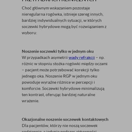
Choć głównym wskazaniem pozostaje
nieregularna rogówka, istnieje szereg innych,
bardziej indywidualnych sytuacji, w których
soczewki hybrydowe mogą być rozwiązaniem z
wyboru:
Noszenie soczewki tylko w jednym oku
W przypadkach asymetrii
wady refrakcji
– np.
różnic w stopniu stożka rogówki między oczami
– pacjent może potrzebować korekcji tylko
jednego oka. Noszenie RGP w jednym oku
powoduje wyraźne różnice w percepcji i
komforcie. Soczewki hybrydowe minimalizują
ten kontrast, oferując bardziej naturalne
wrażenie.
Okazjonalne noszenie soczewek kontaktowych
Dla pacjentów, którzy nie noszą soczewek
codziennie, a jedynie podczas aktywności