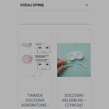
badania wad refrakcji, dobierając
DODAJ OPINIĘ
okulary oraz soczewki kontaktowe.
zobacz:
więcej wpisów autora
TWARDE
SOCZEWKI
SO
SOCZEWKI
SKLERALNE –
KON
KONTAKTOWE -
CZYM SĄ?
TW