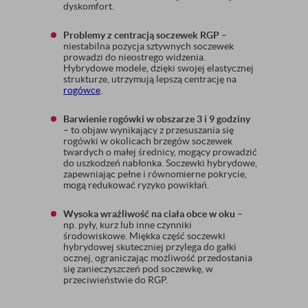
dyskomfort.
Problemy z centracją soczewek RGP
–
niestabilna pozycja sztywnych soczewek
prowadzi do nieostrego widzenia.
Hybrydowe modele, dzięki swojej elastycznej
strukturze, utrzymują lepszą centrację na
rogówce
.
Barwienie rogówki w obszarze 3 i 9 godziny
– to objaw wynikający z przesuszania się
rogówki w okolicach brzegów soczewek
twardych o małej średnicy, mogący prowadzić
do uszkodzeń nabłonka. Soczewki hybrydowe,
zapewniając pełne i równomierne pokrycie,
mogą redukować ryzyko powikłań.
Wysoka wrażliwość na ciała obce w oku
–
np. pyły, kurz lub inne czynniki
środowiskowe. Miękka część soczewki
hybrydowej skuteczniej przylega do gałki
ocznej, ograniczając możliwość przedostania
się zanieczyszczeń pod soczewkę, w
przeciwieństwie do RGP.