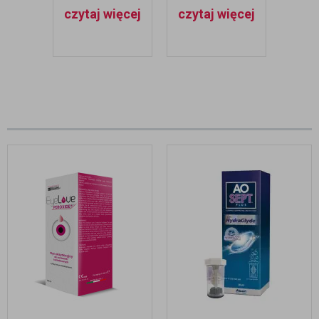
JAK JE
KIEDY
MI
czytaj więcej
czytaj więcej
czyt
PIELĘGNOWAĆ?
STOSOWAĆ?
CZ
R