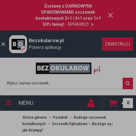
Zestawy z DARMOWYMI
OPAKOWANIAMI soczewek
kontaktowych 2+1 i 3+1 oraz 1+1
50% taniej!
- SPRAWDŹ!
Bezokularow.pl
ZAINSTALUJ
Pobierz aplikację
MENU
0
Strona główna
Poradnik
Rodzaje soczewek
kontaktowych
Soczewki hybrydowe – dla kogo są i
jak działają?